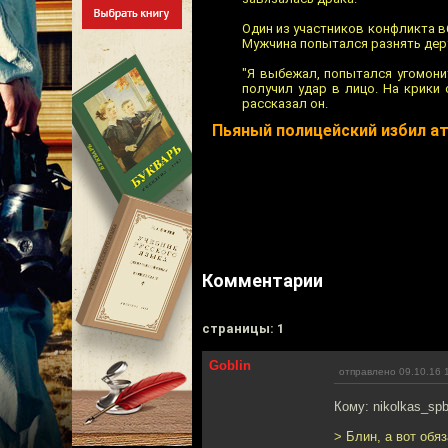
Один из участников конфликта в
Мужчина попытался разнять деру
"Я выбежал, попытался угомони
получил удар в лицо. На крики
рассказал он.
Пьяный полицейский избил а
Комментарии
cтраницы: 1
Goblin
отправлено 09.10.16 
Кому: nikolkas_sp
> Блин, а вот обя