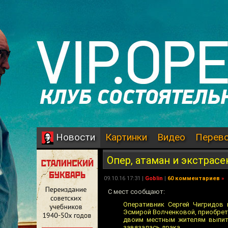
Картинки
Видео
Перев
Новости
Опер, атаман и экстрасе
09.10.16 17:31 |
Goblin
|
60 комментариев
»
С мест сообщают:
Оперативник Сергей Чигридов 
Эсмирой Волченковой, приобрет
двоим местным жителям выпить
завязалась драка.