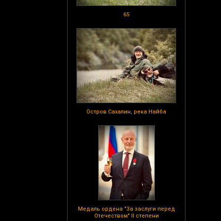
65
Остров Сахалин, река Найба
Медаль ордена "За заслуги перед
Отечеством" II степени