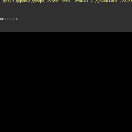
 Драк в деревне дохера, но эта: "опер", "атаман" и "дурная баба" - сенса
 не новость