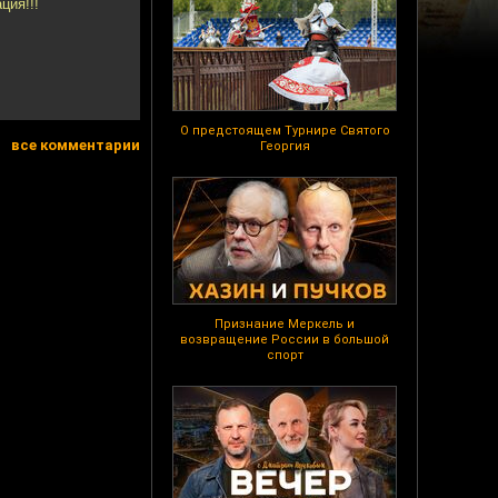
ция!!!
О предстоящем Турнире Святого
все комментарии
Георгия
Признание Меркель и
возвращение России в большой
спорт