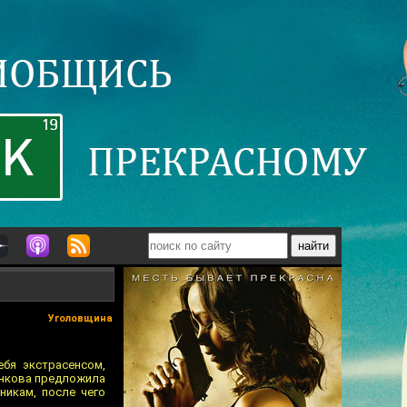
Уголовщина
бя экстрасенсом,
енкова предложила
никам, после чего