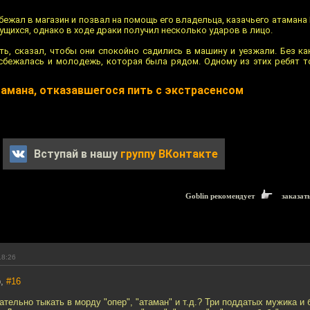
бежал в магазин и позвал на помощь его владельца, казачьего атамана
щихся, однако в ходе драки получил несколько ударов в лицо.
ть, сказал, чтобы они спокойно садились в машину и уезжали. Без ка
 сбежалась и молодежь, которая была рядом. Одному из этих ребят т
тамана, отказавшегося пить с экстрасенсом
Вступай в нашу
группу ВКонтакте
Goblin рекомендует
заказат
18:26
b,
#16
зательно тыкать в морду "опер", "атаман" и т.д.? Три поддатых мужика и