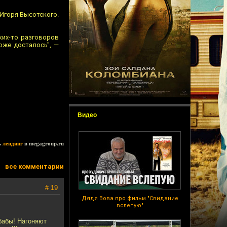
 Игоря Высотского.
ких-то разговоров
оже досталось", —
Видео
ь
лендинг
в megagroup.ru
все комментарии
# 19
Дядя Вова про фильм "Свидание
вслепую"
 бабы! Нагоняют