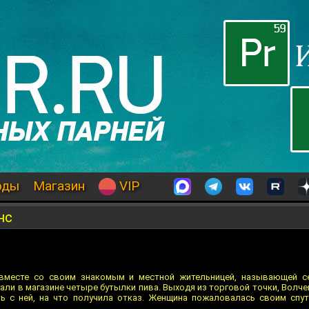
оды
Магазин
VIP
нс
вместе со своим знакомым и местной жительницей, называющей се
али в магазине четыре бутылки пива. Выходя из торговой точки, Волч
 с ней, на что получила отказ. Женщина пожаловалась своим спут