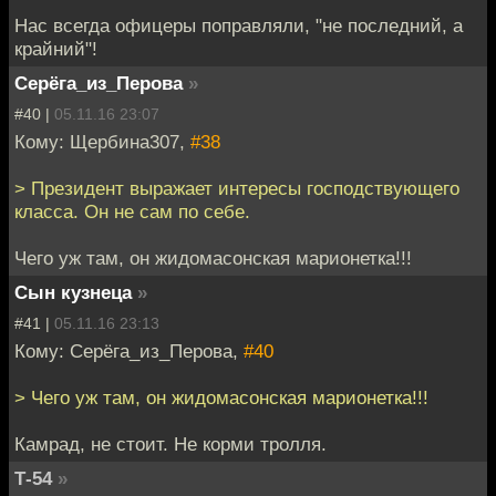
Нас всегда офицеры поправляли, "не последний, а
крайний"!
Серёга_из_Перова
»
#40 |
05.11.16 23:07
Кому: Щербина307,
#38
> Президент выражает интересы господствующего
класса. Он не сам по себе.
Чего уж там, он жидомасонская марионетка!!!
Сын кузнеца
»
#41 |
05.11.16 23:13
Кому: Серёга_из_Перова,
#40
> Чего уж там, он жидомасонская марионетка!!!
Камрад, не стоит. Не корми тролля.
Т-54
»