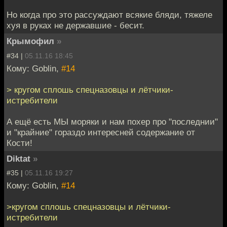
Но когда про это рассуждают всякие бляди, тяжеле
хуя в руках не державшие - бесит.
Крымофил
»
#34 |
05.11.16 18:45
Кому: Goblin,
#14
> кругом сплошь спецназовцы и лётчики-
истребители
А ещё есть МЫ моряки и нам похер про "последнии"
и "крайние" гораздо интересней содержание от
Кости!
Diktat
»
#35 |
05.11.16 19:27
Кому: Goblin,
#14
>кругом сплошь спецназовцы и лётчики-
истребители