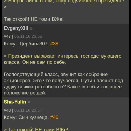
> Вопрос лишь в том, кому подчиняется президент?
>
Так открой! НЕ томи ВЖе!
EvgenyXIII
»
#47 |
05.11.16 23:55
Кому: Щербина307,
#38
> Президент выражает интересы господствующего
класса. Он не сам по себе.
Господствующий класс, звучит как собрание
акционеров. Это что получается, Путин пляшет под
дудку всяких ротенбергов? Какое всеобъясняющее
положение вещей.
Sha-Yulin
»
#48 |
05.11.16 23:57
Кому: Сын кузнеца,
#46
> Так открой! НЕ томи ВЖе!