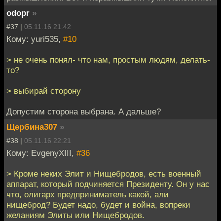
odopr
»
#37 |
05.11.16 21:42
Кому: yuri535,
#10
> не очень понял- что нам, простым людям, делать-
то?
> выбирай сторону
Допустим сторона выбрана. А дальше?
Щербина307
»
#38 |
05.11.16 22:21
Кому: EvgenyXIII,
#36
> Кроме неких Элит и Нищебродов, есть военный
аппарат, который подчиняется Президенту. Он у нас
что, олигарх предприниматель какой, али
нищеброд? Будет надо, будет и война, вопреки
желаниям Элиты или Нищебродов.