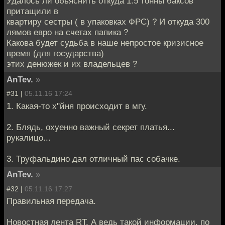
Удалось ли обьяснить откуда 1.5 тонны баксов
притащили в
квартиру сестры ( в упаковках ФРС) ? И откуда 300
лямов евро на счетах папика ?
Какова будет судьба в наше непростое кризисное
время (для государства)
этих денюжек и их владельцев ?
AnTev.
»
#31 |
05.11.16 17:24
1. Какая-то х"йня происходит в мгу.
2. Блядь, охуенно важный секрет платья...
рукалицо...
3. Труфальдино дал отличный пас собачке.
AnTev.
»
#32 |
05.11.16 17:27
Правильная передача.
Новостная лента RT. А ведь такой информации, по