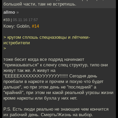
большей части, там не встретишь.
allmo
»
#33 |
05.11.16 17:57
Кому: Goblin,
#14
> кругом сплошь спецназовцы и лётчики-
истребители
>
тоже бесит когда все подряд начинают
"примазываться" к сленгу спец структур, типо они
живут так же. А живут на
"ЕЕЕЕЕХХХХХХХУУУУУУУ!!!!!! Сегодня день
проебали в наркоте и прочем и похую что будет
дальше", но при этом день не "последний" а
"крайний", при этом ни какой реальной угрозы жизни
кроме наркоты или бухла у них нет.
P.S. Есть люди реально не знающие чем кончится
их рабочий день. Смерть/Жизнь на выбор.