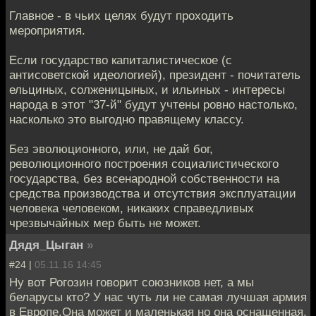
Главное - в чьих целях будут проходить
мероприятия.
Если государство капиталистическое (с
антисоветской идеологией), президент - почитатель
ельциных, солженицыных, и ильиных - интересы
народа в этот "37-й" будут учтены ровно настолько,
насколько это выгодно правящему классу.
Без эволюционного, или, не дай бог,
революционного построения социалистического
государства, без всенародной собственности на
средства производства и отсутствия эксплуатации
человека человеком, никаких справедливых
чрезвычайных мер быть не может.
Дядя_Цыган
»
#24 |
05.11.16 14:45
Ну вот Рогозин говорит союзников нет, а мы
беларусы кто? У нас чуть ли не самая лучшая армия
в Европе.Она может и маленькая но она оснащенная,