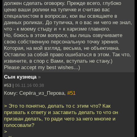
должен сделать оговорку. Прежде всего, глубоко
ценю ваши ролики на тупичке и считаю вас
специалистом в вопросах, кои вы освящаете в
данных роликах. До тупичка, я о вас ни чего не знал,
что - к моему стыду и + к харизме главного.
Но, боюсь в этом вопросе, вы лишь озвучиваете
свою собственную персональную точку зрения.
Которая, на мой взгляд, весьма, не объективна.
Оставлю за собой право ошибаться в этом. Так что,
извините, в спор с Вами, вступать не стану.)
Please accept my best wishes...)
Сын кузнеца
»
#53 |
06.11.16 00:38
Кому: Серёга_из_Перова,
#51
> Это то понятно, делать то с этим что? Как
призвать к ответу и заставить делать то что он
призван делать, то ради чего за него многие и
голосовали?
>