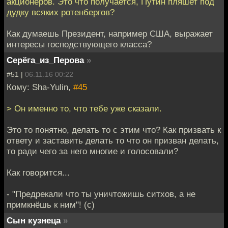
акционеров. Это что получается, Путин пляшет под
дудку всяких ротенбергов?
Как думаешь Президент, например США, выражает
интересы господствующего класса?
Серёга_из_Перова
»
#51 |
06.11.16 00:22
Кому: Sha-Yulin,
#45
> Он именно то, что тебе уже сказали.
Это то понятно, делать то с этим что? Как призвать к
ответу и заставить делать то что он призван делать,
то ради чего за него многие и голосовали?
Как говорится...
- "Предрекали что ты уничтожишь ситхов, а не
примкнёшь к ним"! (с)
Сын кузнеца
»