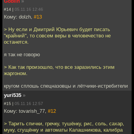
Goblin
»
#14 |
05.11.16 12:46
Кому: dolzh,
#13
> Ну если и Дмитрий Юрьевич будет писать
"крайний", то совсем веры в человечество не
останется.
я так не говорю
> Как так произошло, что все заразились этим
жаргоном.
кругом сплошь спецназовцы и лётчики-истребители
yuri535
»
#15 |
05.11.16 12:57
Кому: tovarish_77,
#12
> Тарить спички, гречку, тушёнку, рис, соль, сахар,
муку, сгущёнку и автоматы Калашникова, калибра