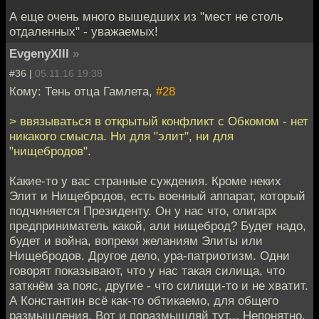
А еще очень много вышедших из "мест не столь
отдаленных" - уважаемых!
EvgenyXIII
»
#36 |
05.11.16 19:38
Кому: Тень отца Гамлета,
#28
> ввязываться в открытый конфликт с Обкомом - нет
никакого смысла. Ни для "элит", ни для
"нищебродов".
Какие-то у вас странные суждения. Кроме неких
Элит и Нищебродов, есть военный аппарат, который
подчиняется Президенту. Он у нас что, олигарх
предприниматель какой, али нищеброд? Будет надо,
будет и война, вопреки желаниям Элиты или
Нищебродов. Другое дело, ура-патриотизм. Одни
говорят показывают, что у нас такая силища, что
заткнём за пояс, другие - что силищи-то и не хватит.
А Константин всё как-то обтикаемо, для общего
размышления. Вот и поразмышляй тут... Непонятно.