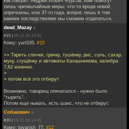
как говорит Андрей Ильич Фурсов, нам помогут
лишь чрезвычайные меры: что-то вроде новой
опричнины, или 37-го года. вопрос лишь в том
какими последствиями мы сможем отделаться.
dead_Mazay
»
#19 |
05.11.16 14:35
Кому: yuri535,
#15
>> Тарить спички, гречку, тушёнку, рис, соль, сахар,
муку, сгущёнку и автоматы Калашникова, калибра
7,62 конечно.
>
> потом всё это отберут
Возможно, товарищ опечатался - нужно было
"тырить".
Потом еще ныкать, есть шанс, что не отберут.
Собакевич
»
#20 |
05.11.16 14:41
Кому: tovarish_77,
#12