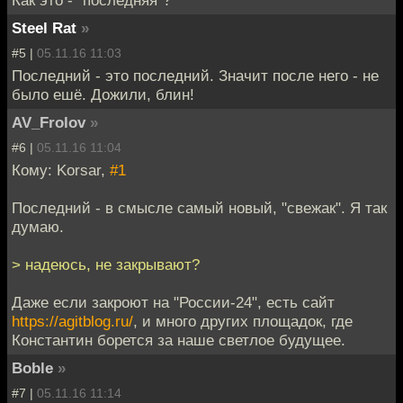
Steel Rat
»
#5 |
05.11.16 11:03
Последний - это последний. Значит после него - не
было ешё. Дожили, блин!
AV_Frolov
»
#6 |
05.11.16 11:04
Кому: Korsar,
#1
Последний - в смысле самый новый, "свежак". Я так
думаю.
> надеюсь, не закрывают?
Даже если закроют на "России-24", есть сайт
https://agitblog.ru/
, и много других площадок, где
Константин борется за наше светлое будущее.
Boble
»
#7 |
05.11.16 11:14