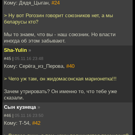
Кому: Дядя_Цыган,
#24
> Ну вот Рогозин говорит союзников нет, а мы
беларусы кто?
Мы то знаем, что вы - наш союзник. Но власти
иногда об этом забывают.
Sha-Yulin
»
#45 |
05.11.16 23:48
Кому: Серёга_из_Перова,
#40
> Чего уж там, он жидомасонская марионетка!!!
Зачем утрировать? Он именно то, что тебе уже
сказали.
Сын кузнеца
»
#46 |
05.11.16 23:50
Кому: Т-54,
#42