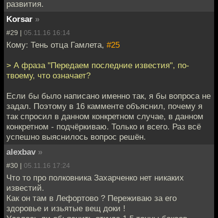
развития.
Korsar
»
#29 |
05.11.16 16:14
Кому: Тень отца Гамлета,
#25
> А фраза "Передаем последние известия", по-
твоему, что означает?
Если бы было написано именно так, я бы вопроса не
задал. Поэтому в 16 камменте объяснил, почему я
так спросил в данном конкретном случае, в данном
конкретном - подчёркиваю. Только и всего. Раз всё
успешно выяснилось вопрос решён.
alexbav
»
#30 |
05.11.16 17:24
Что то про полковника Захарченко нет никаких
известий.
Как он там в Лефортово ? Переживаю за его
здоровье и изьятые вещ доки !