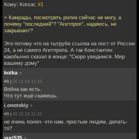
Кому: Korsar,
#1
> Камрады, посмотреть ролик сейчас не могу, а
почему "последний"? "Агитпроп", надеюсь, не
закрывают?
Это потому что на тытрубе ссылка на пост от России
24, а не самого Агитпропа. А так Константин
какобычно сказал в конце: "Скоро увидимся. Мир
вашему дому"
kotka
»
#8 |
05.11.16 11:23
Война как есть.
Что тут ещё скажешь.
i.onotskiy
»
#9 |
05.11.16 11:34
не очень понял- что нам, простым людям, делать-
то?
yuri535
»