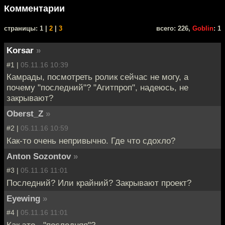
Комментарии
cтраницы: 1 |
2
|
3
всего: 226,
Goblin
: 1
Korsar
»
#1 |
05.11.16 10:39
Камрады, посмотреть ролик сейчас не могу, а
почему "последний"? "Агитпроп", надеюсь, не
закрывают?
Oberst_Z
»
#2 |
05.11.16 10:59
Как-то очень непривычно. Где что сдохло?
Anton Sozontov
»
#3 |
05.11.16 11:01
Последний? Или крайний? Закрывают проект?
Eyewing
»
#4 |
05.11.16 11:01
Как это - "последняя"?