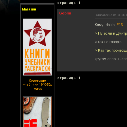
cтраницы: 1
Магазин
Goblin
отправлено 05.11.16 
Кому: dolzh,
#13
> Ну если и Дмитр
я так не говорю
> Как так произош
кругом сплошь сп
cтраницы: 1
Советские
учебники 1940-50х
годов