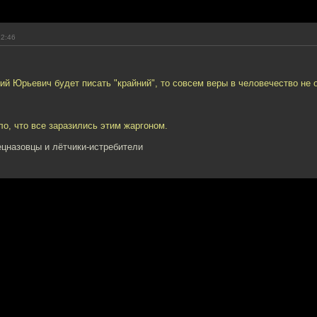
12:46
ий Юрьевич будет писать "крайний", то совсем веры в человечество не 
ло, что все заразились этим жаргоном.
ецназовцы и лётчики-истребители