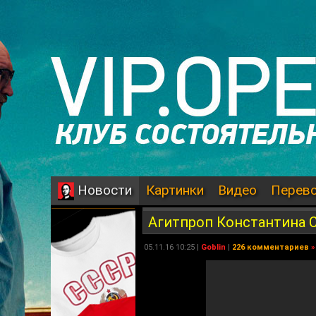
Картинки
Видео
Перев
Новости
Агитпроп Константина С
05.11.16 10:25 |
Goblin
|
226 комментариев
»