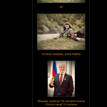
65
Остров Сахалин, река Найба
Медаль ордена "За заслуги перед
Отечеством" II степени