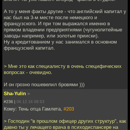
А то у меня факты другие - что английский капитал у
нас был на 3-м месте после немецкого и
французского. И при том выражался именно в
прямом владении предприятиями (чугунолитейные
заводы например, или золотые прииски).
Ну а кредитованием у нас занимался в основном
французский капитал.
> Мне это как специалисту в очень специфических
вопросах - очевидно.
И он грозно пошевелил бровями )))
Sha-Yulin
»
#236 |
06.12.16 08:53
Кому: Тень отца Гамлета,
#203
> Господин "в прошлом офицер других структур", как
давно ты у лечащего врача в психодиспансере на