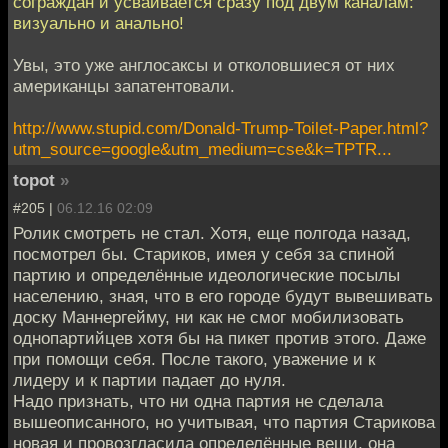
сограждан и усваивается сразу под двум каналам:
визуально и анально!
Увы, это уже англосаксы и отколовшиеся от них
американцы запатентовали.
http://www.stupid.com/Donald-Trump-Toilet-Paper.html?
utm_source=google&utm_medium=cse&k=TPTR...
topot
»
#205 |
06.12.16 02:09
Ролик смотреть не стал. Хотя, еще полгода назад,
посмотрел бы. Стариков, имея у себя за спиной
партию и определённые идеологические посылы
населению, зная, что в его городе будут вывешивать
доску Маннергейму, ни как не смог мобилизовать
однопартийцев хотя бы на пикет против этого. Даже
при помощи себя. После такого, уважение и к
лидеру и к партии падает до нуля.
Надо признать, что ни одна партия не сделала
вышеописанного, но учитывая, что партия Старикова
новая и провозгласила определённые вещи, она