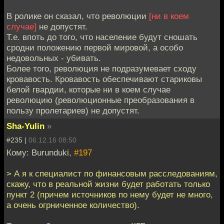
В ролике он сказал, что революции
[ни в коем
случае]
не допустят.
Т.е. впоть до того, что население будут сношать
сродни положению первой мировой, а особо
недовольных - убивать.
Более того, революция не подразумевает сходу
кровавость. Кровавость обеспечивают стариковы
белой гвардии, которые ни в коем случае
революцию (революционные преобразования в
пользу пролетариев) не допустят.
Sha-Yulin
»
#235 |
06.12.16 08:50
Кому: Burunduki,
#197
> А я к специалист по финансовым расследованиям,
скажу, что в реальной жизни будет работать только
пункт 2 (причем источников по нему будет не много,
а очень огрниченное количество).