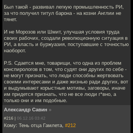
Был такой - развивал легкую промышленность РИ,
за что получил титул барона - на козни Англии не
тянет.
И не Морозов или Шмит, улучшая условия труда
своих рабочих, создали революционную ситуация в
РИ, а власть и буржуазия, поступавшие с точностью
наоборот.
P.S. Сдается мне, товарищи, что одна из проблем
конспирологов в том, что судят они других по себе -
не могут признать, что люди способны жертвовать
своими интересами и даже жизнью ради других, вот
и выдумывают корыстные мотивы, заговоры, иначе
им придется признать, что не все люди г*вно, а
только они и им подобные.
Александр Савин
»
#216 |
06.12.16 03:42
Кому: Тень отца Гамлета,
#212