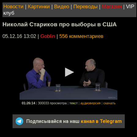
Новости
|
Картинки
|
Видео
|
Переводы
|
Магазин
|
VIP
клуб
Николай Стариков про выборы в США
05.12.16 13:02
|
Goblin
|
556 комментариев
01:26:14
|
300033 просмотра
|
текст
|
аудиоверсия
|
скачать
Подписывайся на наш
канал в Telegram