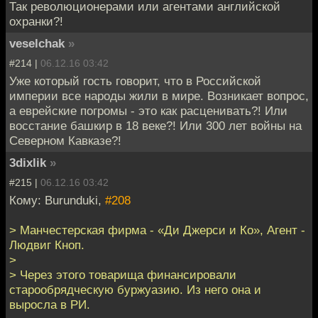
Так революционерами или агентами английской
охранки?!
veselchak
»
#214 |
06.12.16 03:42
Уже который гость говорит, что в Российской
империи все народы жили в мире. Возникает вопрос,
а еврейские погромы - это как расценивать?! Или
восстание башкир в 18 веке?! Или 300 лет войны на
Северном Кавказе?!
3dixlik
»
#215 |
06.12.16 03:42
Кому: Burunduki,
#208
> Манчестерская фирма - «Ди Джерси и Ко», Агент -
Людвиг Кноп.
>
> Через этого товарища финансировали
старообрядческую буржуазию. Из него она и
выросла в РИ.