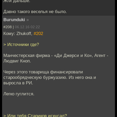
Жги дальше.
Давно такого веселья не было.
Burunduki
»
#208 |
06.12.16 02:22
Кому: Zhukoff,
#202
> Источники где?
Манчестерская фирма - «Ди Джерси и Ко», Агент -
Людвиг Кноп.
Через этого товарища финансировали
старообрядческую буржуазию. Из него она и
выросла в РИ.
Легко гуглится.
> Или тебя Стариков искусал?