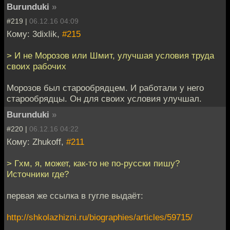
Burunduki
»
#219 |
06.12.16 04:09
Кому: 3dixlik,
#215
> И не Морозов или Шмит, улучшая условия труда
своих рабочих
Морозов был старообрядцем. И работали у него
старообрядцы. Он для своих условия улучшал.
Burunduki
»
#220 |
06.12.16 04:22
Кому: Zhukoff,
#211
> Гхм, я, может, как-то не по-русски пишу?
Источники где?
первая же ссылка в гугле выдаёт:
http://shkolazhizni.ru/biographies/articles/59715/