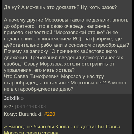
Да ну? А можешь это доказать? Ну, хоть разок?
А почему другие Морозовы такого не делали, вплоть
до обратного, что в свою очередь, например,
привело к известной "Морозовской стачке" (и ее
подавлении с привлечением ВС), на фабрике, где
действительно работали в основном старообрядцы?
Почему за записку "О причинах забастовочного
движения. Требования введения демократических
свобод" Савву Морозова хотели отстранить от
управления, его мать хотела?
Что Савва Тимофеевич Морозов у нас тру
старообрядец, а остальные Морозовы нет? А может
не в старообрядчестве дело?
3dixlik
»
#227 |
06.12.16 08:08
Кому: Burunduki,
#220
> Вывод: не было бы Кнопа - не достиг бы Савва
Морозов своего уровня.