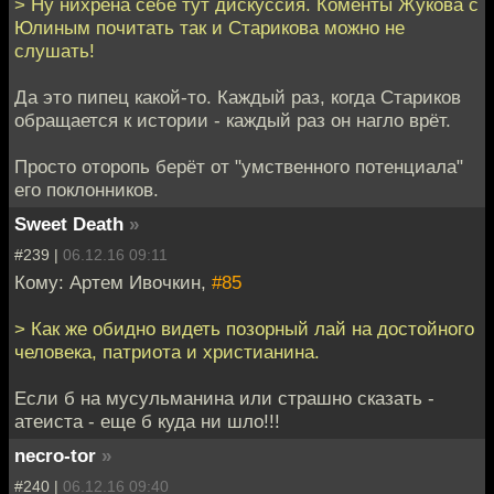
> Ну нихрена себе тут дискуссия. Коменты Жукова с
Юлиным почитать так и Старикова можно не
слушать!
Да это пипец какой-то. Каждый раз, когда Стариков
обращается к истории - каждый раз он нагло врёт.
Просто оторопь берёт от "умственного потенциала"
его поклонников.
Sweet Death
»
#239 |
06.12.16 09:11
Кому: Артем Ивочкин,
#85
> Как же обидно видеть позорный лай на достойного
человека, патриота и христианина.
Если б на мусульманина или страшно сказать -
атеиста - еще б куда ни шло!!!
necro-tor
»
#240 |
06.12.16 09:40