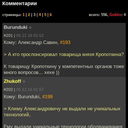
Комментарии
cтраницы:
1
|
2
| 3 |
4
|
5
|
6
всего: 556,
Goblin
: 4
Burunduki
»
#201 |
06.12.16 01:52
Кому: Александр Савин,
#193
> А кто проспонсировал товарища князя Кропоткина?
К товарищу Кропоткину у компетентных органов тоже
много вопросов... хехе ))
Zhukoff
»
#202 |
06.12.16 01:57
Кому: Burunduki,
#199
> Климу Александровичу не выдали не уникальных
технологий,
Ему выдали уникальные технологии оболванивания