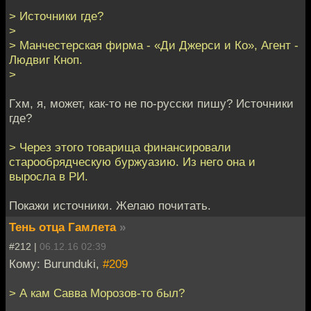
> Источники где?
>
> Манчестерская фирма - «Ди Джерси и Ко», Агент -
Людвиг Кноп.
>
Гхм, я, может, как-то не по-русски пишу? Источники
где?
> Через этого товарища финансировали
старообрядческую буржуазию. Из него она и
выросла в РИ.
Покажи источники. Желаю почитать.
Тень отца Гамлета
»
#212 |
06.12.16 02:39
Кому: Burunduki,
#209
> А кам Савва Морозов-то был?