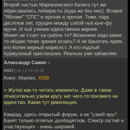
Второй частью Марлезонского балета тут же
обрисовались либерасты (куда же без них). Всякие
"Яблоки" "СПС" и прочая и прочая. Тоже, пару
десятков лет, трущие между собой чьё кунг-фу
круче. И чьё учение единственно верное.
Может не стоит на грабли то? Возможно надо какие
то общие точки зрения искать? А не брызгать ядом,
кто более верный марксист. А кто подлый
буржуазный приспешник. Реально уже забавляет.
Александр Савин
»
#303 |
06.12.16 16:35
Кому: Mоpnex,
#259
> Жутко как-то читать комменты. Даже в таком
относительно узком кругу нет чего-то похожего на
единство. Какая тут революция.
Камрад, здесь открытый форум, а не "узкий круг".
Банят только отпетых долбодятлов. Спектр гостей и
участвующих - очень широкий.