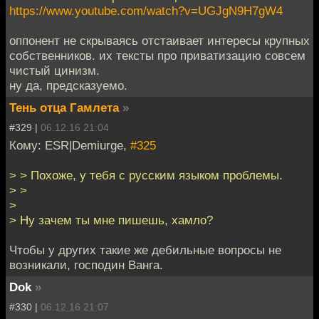
https://www.youtube.com/watch?v=UGJgN9H7gW4
оппонент не скрываясь отстаивает интересы крупных
собственников. их тексты про приватизацию совсем
чистый цинизм.
ну да, предсказуемо.
Тень отца Гамлета
»
#329 |
06.12.16 21:04
Кому: ESR|Demiurge,
#325
> > Похоже, у тебя с русским языком проблемы.
> >
>
> Ну зачем ты мне пишешь, хамло?
Чтобы у других такие же дебильные вопросы не
возникали, господин Ванга.
Dok
»
#330 |
06.12.16 21:07