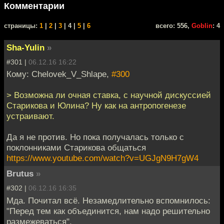
Комментарии
cтраницы:
1
|
2
|
3
| 4 |
5
|
6
всего: 556,
Goblin
: 4
Sha-Yulin
»
#301 |
06.12.16 16:22
Кому: Chelovek_V_Shlape,
#300
> Возможна ли очная ставка, с научной дискуссией
Старикова и Юлина? Ну как на антропогенезе
устраивают.
Да я не против. Но пока получалась только с
поклонниками Старикова общаться
https://www.youtube.com/watch?v=UGJgN9H7gW4
Brutus
»
#302 |
06.12.16 16:35
Мда. Почитал всё. Незамедлительно вспомнилось:
"Перед тем как объединится, нам надо решительно
размежеваться".