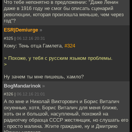
Что тебе непонятно в предложении: "Даже Ленин
даже в 1916 году не смог бы описать сценарий
революции, которая произошла меньше, чем через
год"?
ESR|Demiurge
»
#325 |
06.12.16 20:31
Кому: Тень отца Гамлета,
#324
> Похоже, у тебя с русским языком проблемы.
>
Ну зачем ты мне пишешь, хамло?
BogMandarinok
»
#326 |
06.12.16 21:01
А по мне и Николай Викторович и Борис Виталич
охуенные, хотя, Борис Виталич для меня ближе,
хоть он и большой, насупленый, похожий на
радиотчку образца СССР жестянщик, но слушать его
- просто малина. Жгите граждане, ну и Дмитрию