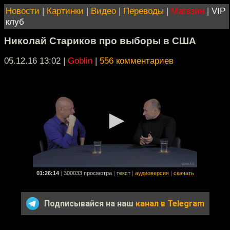
Новости
|
Картинки
|
Видео
|
Переводы
|
Магазин
|
VIP
клуб
Николай Стариков про выборы в США
05.12.16 13:02
|
Goblin
|
556 комментариев
01:26:14
|
300033 просмотра
|
текст
|
аудиоверсия
|
скачать
Подписывайся на наш
канал в Telegram