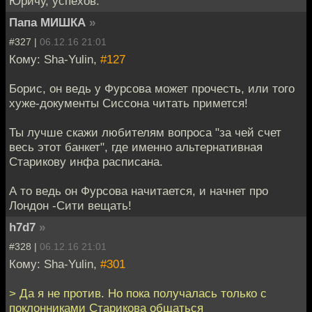
Юричу, успехов.
Папа МИШКА
»
#327 |
06.12.16 21:01
Кому: Sha-Yulin,
#127
Борис, он ведь у Фурсова может прочесть, или того
хуже-документы Сиссона читать примется!
Ты лучше скажи любителям вопроса "за чей счет
весь этот банкет", где именно альтернативная
Старикову инфа расписана.
А то ведь он Фурсова начитается, и начнет про
Лондон -Сити вещать!
h7d7
»
#328 |
06.12.16 21:01
Кому: Sha-Yulin,
#301
> Да я не против. Но пока получалась только с
поклонниками Старикова общаться