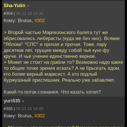
Sha-Yulin
»
#304 |
06.12.16 16:38
Кому: Brutus,
#302
> Второй частью Марлезонского балета тут же
обрисовались либерасты (куда же без них). Всякие
"Яблоки" "СПС" и прочая и прочая. Тоже, пару
десятков лет, трущие между собой чьё кунг-фу
круче. И чьё учение единственно верное.
> Может не стоит на грабли то? Возможно надо какие
то общие точки зрения искать? А не брызгать ядом,
кто более верный марксист. А кто подлый
буржуазный приспешник. Реально уже забавляет.
Какой-то поток сознания. Что казать хотел?
yuri535
»
#305 |
06.12.16 16:49
Кому: Brutus,
#302