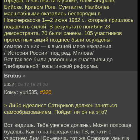
городов, в частности Муроме, Александрове,
Бийске, Кривом Роге, Сумгаите. Наиболее
масштабными оказались беспорядки в
Новочеркасске 1—2 июня 1962 г., которые пришлось
подавлять силой. В результате погибли 23
демонстранта, 70 были ранены. 105 участников
протестных акций позднее были осуждены,
семеро из них — к высшей мере наказания.
/"История России" под ред. Милова/
Вот так все были довольны и счастливы до
"либеральной" косыгинской реформы.
Brutus
»
#332 |
06.12.16 21:20
Кому: yuri535,
#320
> Либо идеалист Сатириков должен заняться
самообразованием. Пойдет ли он на это?
Вот видишь. Тебе уже все должны. Может попроще
будешь. Как то на передаче на ТВ, кстати с
участием Дим Юрьевича, тот же Стариков умыл в