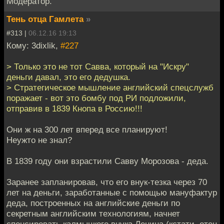
Модератор.
Тень отца Гамлета
»
#313 |
06.12.16 19:13
Кому: 3dixlik,
#227
> Только это не тот Савва, который на "Искру"
деньги давал, это его дедушка.
> Стратегическое мышление английский спецслужб
поражает - вот это бомбу под РИ подложили,
отправив в 1839 Кнопа в Россию!!!
Они ж на 300 лет вперед все планируют!
Неужто не знал?
В 1839 году они взрастили Савву Морозова - деда.
Заранее запланировав, что его внук-тезка через 70
лет на деньги, заработанные с помощью мануфактур
деда, построенных на английские деньги по
секретным английским технологиям, начнет
спонсировать калмыцкого внука Ленина (кстати, отец