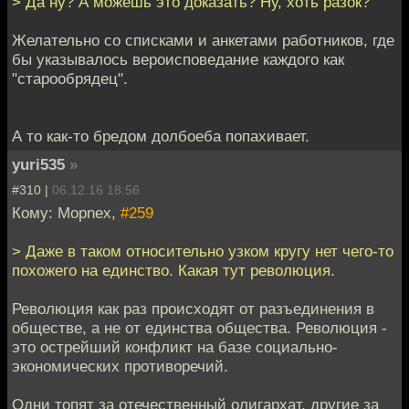
> Да ну? А можешь это доказать? Ну, хоть разок?
Желательно со списками и анкетами работников, где
бы указывалось вероисповедание каждого как
"старообрядец".
А то как-то бредом долбоеба попахивает.
yuri535
»
#310 |
06.12.16 18:56
Кому: Mоpnex,
#259
> Даже в таком относительно узком кругу нет чего-то
похожего на единство. Какая тут революция.
Революция как раз происходят от разъединения в
обществе, а не от единства общества. Революция -
это острейший конфликт на базе социально-
экономических противоречий.
Одни топят за отечественный олигархат, другие за