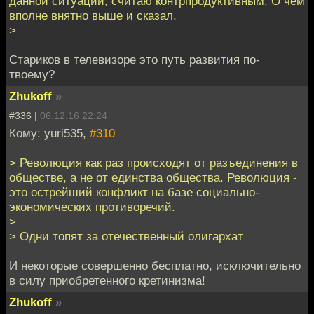
данной ситуации, считаю контрпродуктивным. О чём
вполне внятно выше и сказал.
>
Стариков в телевизоре это путь развития по-
твоему?
Zhukoff
»
#336 |
06.12.16 22:24
Кому: yuri535,
#310
> Революция как раз происходят от разъединения в
обществе, а не от единства общества. Революция -
это острейший конфликт на базе социально-
экономических противоречий.
>
> Одни топят за отечественный олигархат
И некоторые совершенно бесплатно, исключительно
в силу приобретенного кретинизма!
Zhukoff
»