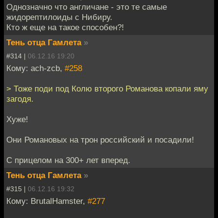
Однозначно что англичане - это те самые
жидорептилоиды с Нибиру.
Кто ж еще на такое способен?!
Тень отца Гамлета
»
#314 |
06.12.16 19:20
Кому: ach-zcb,
#258
> Тоже поди под Колю второго Романова копали яму
загодя.
Хуже!
Они Романовых на трон российский и посадили!
С прицелом на 300+ лет вперед.
Тень отца Гамлета
»
#315 |
06.12.16 19:32
Кому: BrutalHamster,
#277