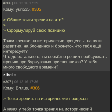
#306 |
06.12.16 17:29
Кому: yuri535,
#305
> Общие точки зрения на что?
>
> Сформулируй свою позицию
Точки зрения: на исторические процессы, на пути
развития, на блондинок и брюнеток.Что тебя ещё
интересует?
Что до остального, ты серьёзно решил пообсуждать
иронию про буржуазных приспешников? У тебя
много свободного времени?
zibel
»
#307 |
06.12.16 17:36
Кому: Brutus,
#306
> Точки зрения: на исторические процессы
А какая у тебя точка зрения на исторический