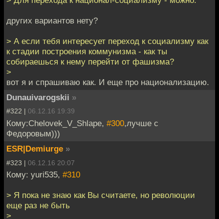
> Для перехода к национал-социализму - можно.
других вариантов нету?
> А если тебя интересует переход к социализму как
к стадии построения коммунизма - как ты
собираешься к нему перейти от фашизма?
>
вот я и спрашиваю как. И еще про национализацию.
Dunauivarogskii
»
#322 |
06.12.16 19:39
Кому:Chelovek_V_Shlape,
#300
,лучше с
Федоровым)))
ESR|Demiurge
»
#323 |
06.12.16 20:07
Кому: yuri535,
#310
> Я пока не знаю как Вы считаете, но революции
еще раз не быть
>