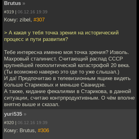
Brutus
»
#319 |
06.12.16 19:39
Кому: zibel,
#307
> А какая у тебя точка зрения на исторический
процесс и пути развития?
Тебе интересна именно моя точка зрения? Изволь.
Махровый сталинист. Считающий распад СССР
крупнейшей геополитической катастрофой 20 века.
(Ты возможно наверно это где то уже слышал.)
И да! Предпочитаю в телевизионным ящике видеть
больше Стариковых и меньше Сванидзе.
А также, кидание фекалиями в Старикова, в данной
ситуации, считаю контрпродуктивным. О чём вполне
внятно выше и сказал.
yuri535
»
#320 |
06.12.16 19:39
Кому: Brutus,
#306