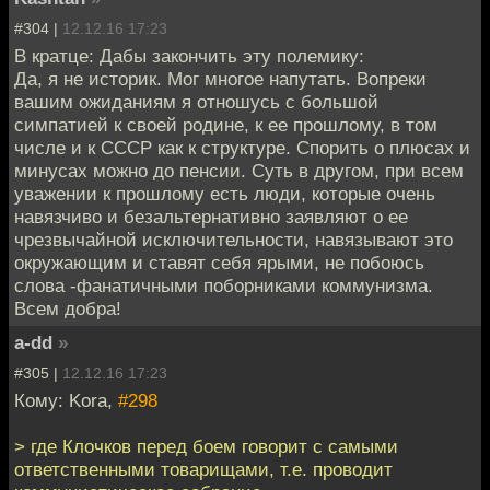
#304 |
12.12.16 17:23
В кратце: Дабы закончить эту полемику:
Да, я не историк. Мог многое напутать. Вопреки
вашим ожиданиям я отношусь с большой
симпатией к своей родине, к ее прошлому, в том
числе и к СССР как к структуре. Спорить о плюсах и
минусах можно до пенсии. Суть в другом, при всем
уважении к прошлому есть люди, которые очень
навязчиво и безальтернативно заявляют о ее
чрезвычайной исключительности, навязывают это
окружающим и ставят себя ярыми, не побоюсь
слова -фанатичными поборниками коммунизма.
Всем добра!
a-dd
»
#305 |
12.12.16 17:23
Кому: Kora,
#298
> где Клочков перед боем говорит с самыми
ответственными товарищами, т.е. проводит