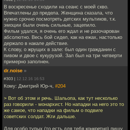
В воскресенье сходили на сеанс с моей скво.
Впечатлены до предела. Женщина сказала, что
нужно срочно посмотреть детских мультиков, т.к.
эмоции были очень сильные, зацепило.
Фильм удался, я очень его ждал и не разочарован
абсолютно. Весь бой сидел, как на ежах, настолько
держало в накале действие.
К слову, о жрущих в зале: был один гражданин с
пивом и двое с кукурузой. Зал был на три четверти
примерно заполнен.
dr.noise
»
#303 |
12.12.16 16:53
Кому: Дмитрий Юр-ч,
#204
> Вот об этом и речь. Шальопа, как тут несколько
раз говорили - монархист. Но нападки на него это то
же самое, что нападки на фильм о подвиге
советских солдат. Жги дальше.
Для особо тупых (то есть для тебя конкретно) пишу