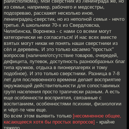
райисполкома). Мой сверстник из Ленинграда же, но
из семьи, например, рабочего и медсестры,
подозреваю, расскажет несколько иное,
ленинградец-сверстик, но из неполной семьи - нечто
третье. А школьники 70-х из Свердловска,
Челябинска, Воронежа - с нами со всеми могут
категорически не согласиться! И нас всех вместе
взятых могут никак не понять наши сверстники из
сёл и деревень. И это только касаемо "простых"
вопросов (наличие/отсутствие товаров, очередей,
дефицита, путевок, доступность разнообразных благ
типа кружков, отдыха в пионерлагерях и тому
подобное). И это только сверстники. Разница в 7-8
лет для послевоенного времени делает восприятие
окружающей действительности для сопоставимых
групп населения просто трагически разным. А есть
еще особенности восприятия, связанные с
воспитанием, особенностями психики, физиологии
и чёрт-те чем еще.
Во всем этом выявить только
[несомненное общее,
касающееся хотя бы простых вопросов]
- крайне
тяжело.