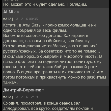
Но, может, это и будет сделано. Поглядим.
Al Mik
»
#312 |
13.12.16 00:35
Кстати, в Аты Баты - полно комсомольцев и ни
одного собрания за весь фильм.
Вспомните советское детство. Как играли в
догонялки, в казаки разбойники, в войнушку.
Кто за немцев/фашистов/белых, а кто и наших/
русских/красных. За советских что то не помню...
В фильме хорошо обыграли и мифологичность. В
начале фильме про подвиги читает политрук, ему
говорят, что сейчас таких бойцов в каждой роте
полно. В сцене про гранаты и их количество. И что
потом потомкам и прихвастнуть можно по разбитым
танкам.
Дмитрий-Воронеж
»
#313 |
13.12.16 12:19
Сходил, посмотрел. в конце сеанса зал
аплодировал, всё круто, создателям поклон и