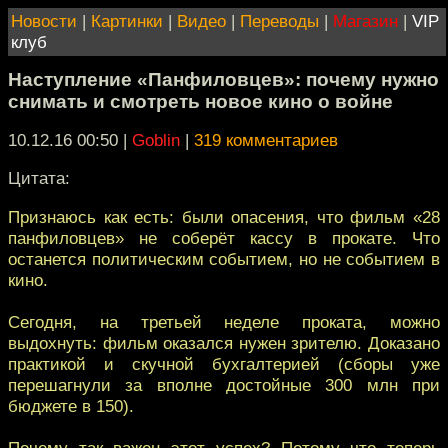
Новости
|
Картинки
|
Видео
|
Переводы
|
Магазин
|
VIP
клуб
Наступление «Панфиловцев»: почему нужно
снимать и смотреть новое кино о войне
10.12.16 00:50
|
Goblin
|
319 комментариев
Цитата:
Признаюсь как есть: были опасения, что фильм «28
панфиловцев» не соберёт кассу в прокате. Что
останется политическим событием, но не событием в
кино.
Сегодня, на третьей неделе проката, можно
выдохнуть: фильм оказался нужен зрителю. Доказано
практикой и скучной бухгалтерией (сборы уже
перешагнули за вполне достойные 300 млн при
бюджете в 150).
Почему так важен этот успех? Потому что теперь