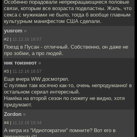
Особенно порадовали непрекращающиеся половые
связи, которым все возраста подвластны. Жаль, что
секса с мужиками не было, тогда б вообще главным
культурным манифестом США сделали.
yusrom
»
#2 |
11.12.16 18:57
Поезд в Пусан - отличный. Собственно, он даже не
про зобми, а про людей.
ник тоизнеот
»
#3 |
11.12.16 18:57
Еще вчера WW досмотрел.
С пулями там косячно как-то, очень непродуманно! в
остальном сериал интересный.
Намёка на второй сезон по сюжету не видно, хотя
придумают.
Zordon
»
#4 |
11.12.16 19:34
А негра из "Идиотократии" помните? Вот его в
президенты!!!