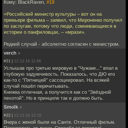
Кому: BlackRaven,
#19
>Российский министр культуры – вот он на
премьере фильма – заявил, что Мироненко получил
по заслугам, потому что люди, сомневающиеся в
истории о панфиловцах, – «мрази».
Редкий случай - абсолютно согласен с министром.
verch
»
#21 |
12.12.16 11:56
Услышав про третью мировую в "Чужаке..." впал в
глубокую задумчивость. Показалось, что ДЮ его
как-то с "Пятницей" сассоциировал. На всякий
случай пошёл перечитывать.
Книжка отличная, а получится как со "Звёздной
пехотой". Но в принципе так и должно быть.
Smolk
»
#22 |
12.12.16 12:15
Вчера с женой были на Санте. Отличный фильм.