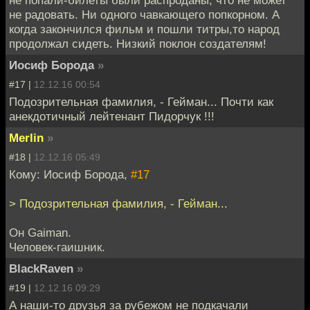
не попали-билеты были распроданы, что не может
не радовать. Ни одного чавкающего попкорном. А
когда закончился фильм и пошли титры,то народ
продолжал сидеть. Низкий поклон создателям!
Иосиф Борода
»
#17 |
12.12.16 00:54
Подозрительная фамилия, - Гейман... Почти как
анекдотичный лейтенант Пидорчук !!!
Merlin
»
#18 |
12.12.16 05:49
Кому: Иосиф Борода,
#17
> Подозрительная фамилия, - Гейман...
Он Gaiman.
Человек-гаишник.
BlackRaven
»
#19 |
12.12.16 09:29
А наши-то друзья за рубежом не подкачали