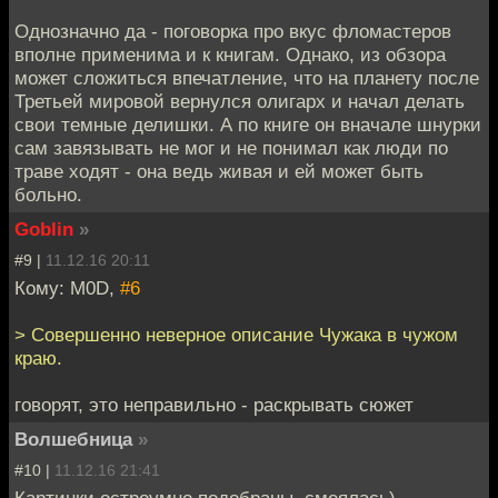
Однозначно да - поговорка про вкус фломастеров
вполне применима и к книгам. Однако, из обзора
может сложиться впечатление, что на планету после
Третьей мировой вернулся олигарх и начал делать
свои темные делишки. А по книге он вначале шнурки
сам завязывать не мог и не понимал как люди по
траве ходят - она ведь живая и ей может быть
больно.
Goblin
»
#9 |
11.12.16 20:11
Кому: M0D,
#6
> Совершенно неверное описание Чужака в чужом
краю.
говорят, это неправильно - раскрывать сюжет
Волшебница
»
#10 |
11.12.16 21:41
Картинки остроумно подобраны, смеялась)