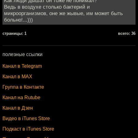
Как люди дышат он тоже не понимал?
Ведь в воздухе столько бактерий и
микроорганизмов, оне же жывые, им может быть
больно!...)))
cтраницы: 1
всего: 36
полезные ссылки
Канал в Telegram
Канал в MAX
Группа в Контакте
Канал на Rutube
Канал в Дзен
Видео в iTunes Store
Подкаст в iTunes Store