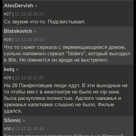
AlexDervish
»
#27 |
12.12.16 16:27
Со звуком что-то. Подсвистывает.
Blatskovich
»
#28 |
12.12.16 16:53
Что то сюжет сериала с перемещающимся домом,
сильно напомнил сериал "Sliders", который выходил
в 90х. Но помнится он вроде не выстрелил.
kolq
»
#29 |
12.12.16 17:27
На 28 Панфиловцев люди идут. В эти выходные не
то чтобы мест в кинотеатре не было но vip-зона
была раскуплена полностью. Адского чавканья и
хрюканья напитками слышно не было. Фильм
удался.
SSonic
»
#30 |
13.12.16 00:44