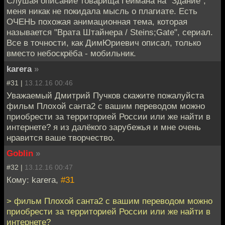
Слушая описание товарища Геймана на "Здание",
меня никак не покидала мысль о плагиате. Есть
ОЧЕНЬ похожая анимационная тема, которая
называется "Врата Штайнера / Steins;Gate", сериал.
Все в точности, как ДимЮриевич описал, только
вместо небоскрёба - мобильник.
karera
»
#31 |
13.12.16 00:46
Уважаемый Дмитрий Пучков скажите пожалуйста
фильм Плохой санта2 с вашим переводом можно
приобрести за территорией России или же найти в
интернете? я из далёкого зарубежья и мне очень
нравится ваше творчество.
Goblin
»
#32 |
13.12.16 00:47
Кому: karera,
#31
> фильм Плохой санта2 с вашим переводом можно
приобрести за территорией России или же найти в
интернете?