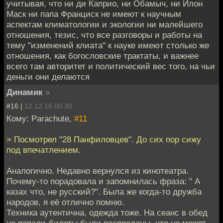
учитывая, что ни ди Каприо, ни Обамыч, ни Илон
Маск ни папа Франциск не имеют к научным
аспектам климатологии и экологии ни малейшего
отношения, тезис, что все разговоры и работы на
тему "изменений клиата" к науке имеют столько же
отношения, как богословские трактаты, и важнее
всего там авторитет и политический вес того, на чьи
деньги они делаются
Динамик
»
#16 |
12.12.16 00:30
Кому: Parachute,
#11
> Посмотрел "28 Панфиловцев". До сих пор сижу
под впечатлением.
Аналогично. Недавно вернулся из кинотеатра.
Почему-то порадовала и запомнилась фраза: " А
казах что, не русский?". Была же когда-то дружба
народов, я её отлично помню.
Техника аутентична, одежда тоже. На сеанс в обед