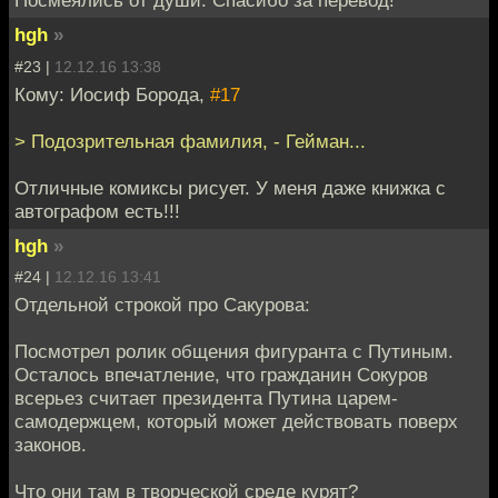
Посмеялись от души. Спасибо за перевод!
hgh
»
#23 |
12.12.16 13:38
Кому: Иосиф Борода,
#17
> Подозрительная фамилия, - Гейман...
Отличные комиксы рисует. У меня даже книжка с
автографом есть!!!
hgh
»
#24 |
12.12.16 13:41
Отдельной строкой про Сакурова:
Посмотрел ролик общения фигуранта с Путиным.
Осталось впечатление, что гражданин Сокуров
всерьез считает президента Путина царем-
самодержцем, который может действовать поверх
законов.
Что они там в творческой среде курят?