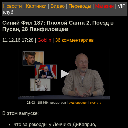
Новости
|
Картинки
|
Видео
|
Переводы
|
Магазин
|
VIP
клуб
Синий Фил 187: Плохой Санта 2, Поезд в
Пусан, 28 Панфиловцев
11.12.16 17:28
|
Goblin
|
36 комментариев
23:03
|
188869 просмотров
|
аудиоверсия
|
скачать
В этом выпуске:
что за рекорды у Лёнчика ДиКаприо,