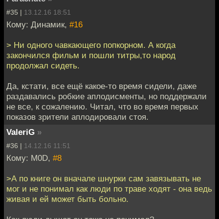
#35 |
13.12.16 18:51
Кому: Динамик,
#16
> Ни одного чавкающего попкорном. А когда
закончился фильм и пошли титры,то народ
продолжал сидеть.
Да, кстати, все ещё какое-то время сидели, даже
раздавались робкие аплодисменты, но поддержали
не все, к сожалению. Читал, что во время первых
показов зрители аплодировали стоя.
ValeriG
»
#36 |
14.12.16 11:51
Кому: M0D,
#8
>А по книге он вначале шнурки сам завязывать не
мог и не понимал как люди по траве ходят - она ведь
живая и ей может быть больно.