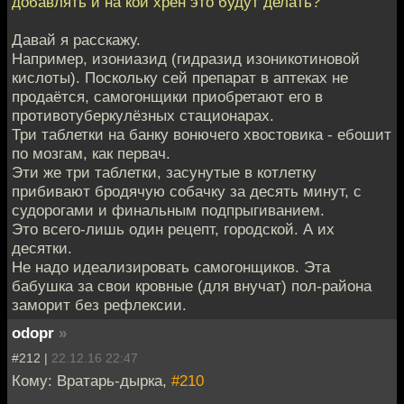
добавлять и на кой хрен это будут делать?
Давай я расскажу.
Например, изониазид (гидразид изоникотиновой
кислоты). Поскольку сей препарат в аптеках не
продаётся, самогонщики приобретают его в
противотуберкулёзных стационарах.
Три таблетки на банку вонючего хвостовика - ебошит
по мозгам, как первач.
Эти же три таблетки, засунутые в котлетку
прибивают бродячую собачку за десять минут, с
судорогами и финальным подпрыгиванием.
Это всего-лишь один рецепт, городской. А их
десятки.
Не надо идеализировать самогонщиков. Эта
бабушка за свои кровные (для внучат) пол-района
заморит без рефлексии.
odopr
»
#212 |
22.12.16 22:47
Кому: Вратарь-дырка,
#210