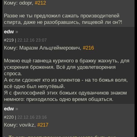
Кому: odopr,
#212
Разве не ты предложил сажать производителей
спирта, даже не разобравшись, пищевой ли он?!
edw
»
#219 |
22.12.16 23:07
Кому: Маразм Альцгеймерович,
#216
Можно ещё гавнеца куриного в бражку жахнуть, для
ускорения брожения. Всё для удовлетворения
спроса.
А если сдохнет кто из клиентов - на то божья воля,
всё одно был непутёвый.
Я с философией этих божьих одуванчиков знаком
немного: приходилось одно время общаться.
edw
»
#220 |
22.12.16 23:16
Кому: vovikz,
#217