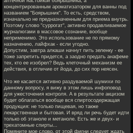
аптечной настойкой боярышника, а
концентрированным ароматизатором для ванны под
названием "Боярышник". То есть, средством,
изначально не предназначенным для приема внутрь.
Поэтому слово "суррогат", активно продавливаемое
журналюгами в массовое сознание, вообще
неприменимо. Это использование не по прямому
назначению, лайфхак - если угодно.
Допустим, завтра алкаши начнут пить зеленку - ее
тоже запретить придется, а заодно предать анафеме
тех, кто ее изобрел? Ведь клеточный механизм ее
действия, в отличие от йода, до сих пор неясен.
Что же касается активно раздуваемой шумихи по
данному вопросу, я вижу в этом лишь инфоповод
для ужесточения контроля. А в результате акцизом
будет облагаться вообще вся спиртосодержащая
продукция: не только пищевая, но также
лекарственная и бытовая. И вряд ли речь будет идти
только об этаноле и метаноле. Есть же и двух- и
трехатомные спирты...
Помяните мое слово, от этой фигни следует ждать