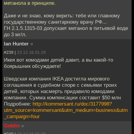
метанола в принципе.
Даже и не знаю, кому верить: тебе или главному
государственному санитарному врачу РФ...
ГН 2.1.5.1315-03 допускает метанол в питьевой воде
до 3 мг/л.
Ian Hunter
»
#239 |
23.12.16 01:29
Икея вот комодами детей давит, а вы какой-то
боярышник обсуждаете!
Шведская компания IKEA достигла мирового
соглашения в судебном споре с семьями троих
детей, которых насмерть придавило комодами
компании. Сумма компенсации составит $50 млн
Подробнее:
http://kommersant.ru/doc/3177998?
utm_source=kommersant&utm_medium=business&utm
_campaign=four
Goblin
»
#240 |
23.12.16 01:29