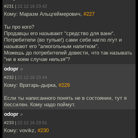
#231 |
22.12.16 23:42
Кому: Маразм Альцгеймерович,
#227
Ты про кого?
Продавцы его называют “средство для ванн“.
Потребители (во тупые!) сами себе нагло лгут и
называют его "алкогольным напитком".
Можешь до потребителей довести, что так называть
"ни в коем случае нельзя"?
odopr
»
#232 |
22.12.16 23:44
Кому: Вратарь-дырка,
#229
Если ты написанного понять не в состоянии, тут я
бессилен. Кому надо поймут.
odopr
»
#233 |
22.12.16 23:51
Кому: vovikz,
#230