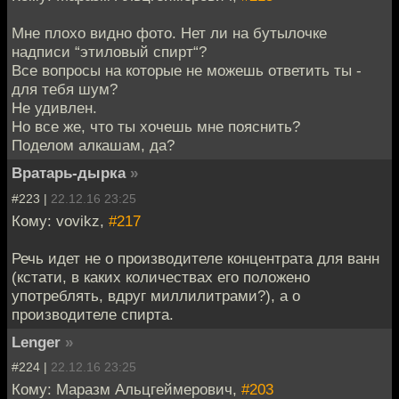
Мне плохо видно фото. Нет ли на бутылочке
надписи “этиловый спирт“?
Все вопросы на которые не можешь ответить ты -
для тебя шум?
Не удивлен.
Но все же, что ты хочешь мне пояснить?
Поделом алкашам, да?
Вратарь-дырка
»
#223 |
22.12.16 23:25
Кому: vovikz,
#217
Речь идет не о производителе концентрата для ванн
(кстати, в каких количествах его положено
употреблять, вдруг миллилитрами?), а о
производителе спирта.
Lenger
»
#224 |
22.12.16 23:25
Кому: Маразм Альцгеймерович,
#203