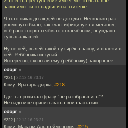
> То есть преступление имеет место быть вне
зависимости от надписи на этикетке
Что-то никак до людей не доходит. Несколько раз
упомянуто было, как классифицируется метанол,
всё рано спорят о чём-то отвлечённом, осуждают
тупых алкашей.
Ну не пей, вылей такой пузырёк в ванну, и полежи в
ней. Ребёночка искупай.
Интересно, скоро ли ему (ребёночку) захорошеет.
odopr
»
#221 |
22.12.16 23:17
Кому: Вратарь-дырка,
#218
Где ты прочитал фразу “не разобравшись“?
Не надо мне приписывать свои фантазии
odopr
»
#222 |
22.12.16 23:21
Кому: Маразм Альцгеймерович,
#215