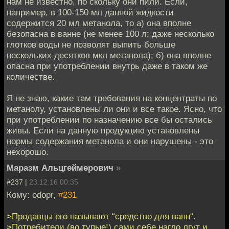
нам не известно, по скольку они пили. Если,
например, в 100-150 мл данной жидкости
содержится 20 мл метанола, то а) она вполне
безопасна в ванне (не менее 100 л; даже несколько
глотков воды не позволят выпить больше
нескольких десятков мкл метанола); б) она вполне
опасна при употреблении внутрь даже в таком же
количестве.
Я не знаю, какие там требования на концентраты по
метанолу, установлены ли они и все такое. Ясно, что
при употреблении по назначению все бы остались
живы. Если на данную продукцию установлены
нормы содержания метанола и они нарушены - это
нехорошо.
Маразм Альцгеймерович
»
#237 |
23.12.16 00:35
Кому: odopr,
#231
>Продавцы его называют “средство для ванн“.
>Потребители (во тупые!) сами себе нагло лгут и