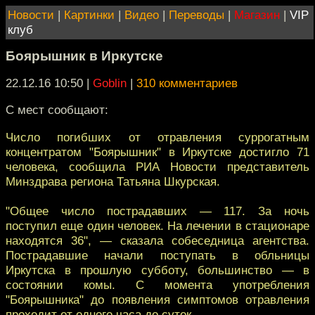
Новости
|
Картинки
|
Видео
|
Переводы
|
Магазин
|
VIP
клуб
Боярышник в Иркутске
22.12.16 10:50
|
Goblin
|
310 комментариев
С мест сообщают:
Число погибших от отравления суррогатным
концентратом "Боярышник" в Иркутске достигло 71
человека, сообщила РИА Новости представитель
Минздрава региона Татьяна Шкурская.
"Общее число пострадавших — 117. За ночь
поступил еще один человек. На лечении в стационаре
находятся 36", — сказала собеседница агентства.
Пострадавшие начали поступать в обльницы
Иркутска в прошлую субботу, большинство — в
состоянии комы. С момента употребления
"Боярышника" до появления симптомов отравления
проходит от одного часа до суток.