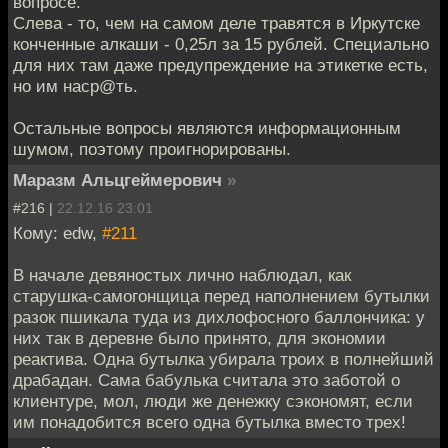
вопросе.
Слева - то, чем на самом деле травятся в Иркутске
конченные алкаши - 0,25л за 15 рублей. Специально
для них там даже предупреждение на этикетке есть,
но им наср@ть.
Остальные вопросы являются информационным
шумом, поэтому проигнорированы.
Маразм Альцгеймерович
»
#216 |
22.12.16 23:01
Кому: edw,
#211
В начале девяностых лично наблюдал, как
старушка-самогонщица перед наполнением бутылки
разок пшикала туда из дихлофосного баллончика: у
них так в деревне было принято, для экономии
реактива. Одна бутылка убирала троих в полнейший
драбадан. Сама бабулька считала это заботой о
клиентуре, мол, люди же денежку сэкономят, если
им понадобится всего одна бутылка вместо трех!