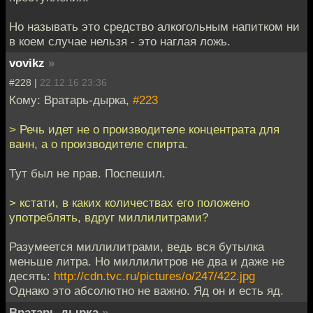
Но называть это средство алкогольным напитком ни
в коем случае нельзя - это наглая ложь.
vovikz
»
#228 |
22.12.16 23:36
Кому: Вратарь-дырка,
#223
> Речь идет не о производителе концентрата для
ванн, а о производителе спирта.
Тут был не прав. Поспешил.
> кстати, в каких количествах его положено
употреблять, вдруг миллилитрами?
Разумеется миллилитрами, ведь вся бутылка
меньше литра. Но миллилитров не два и даже не
десять:
http://cdn.tvc.ru/pictures/o/247/422.jpg
Однако это абсолютно не важно. Яд он и есть яд.
Вратарь-дырка
»