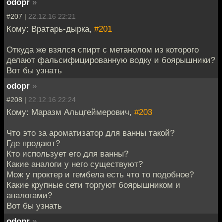
odopr
»
#207 |
22.12.16 22:21
Кому: Вратарь-дырка,
#201
Откуда же взялся спирт с метанолом из которого
делают фальсифицированную водку и боярышники?
Вот бы узнать
odopr
»
#208 |
22.12.16 22:24
Кому: Маразм Альцгеймерович,
#203
Что это за ароматизатор для ванны такой?
Где продают?
Кто использует его для ванны?
Какие аналоги у него существуют?
Мож у проктер и гембела есть что то подобное?
Какие крупные сети торгуют боярышником и
аналогами?
Вот бы узнать
odopr
»