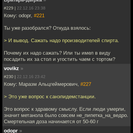
#229 |
22.12.16 23:38
Кому: odopr,
#221
Ты уже разобрался? Откуда взялось:
> И вывод. Сажать надо производителей спирта.
Почему их надо сажать? Или ты имел в виду
посадить их за стол и угостить чаем с тортом?
vovikz
»
#230 |
22.12.16 23:42
Кому: Маразм Альцгеймерович,
#227
> Это уже вопрос к санэпидемстанции.
Это вопрос к здравому смыслу. Если люди умерли,
значит метанола было совсем не_пипетка_на_ведро.
Смертельная доза начинается от 50-60 г
odopr
»