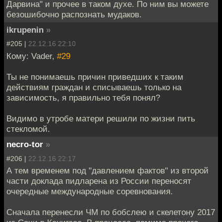
Дарвина" и прочее в таком духе. По ним вы можете
безошибочно распознать мудаков.
ikrupenin
»
#205 |
22.12.16 22:10
Кому: Vader,
#29
Ты не понимаешь причин приведших к таким
действиям граждан и списываешь только на
зависимость, я правильно тебя понял?
Видимо в утробе матери решили по жизни пить
стекломой.
necro-tor
»
#206 |
22.12.16 22:17
А тем временем под "давлением фактов" из второй
части доклада пидларена из России переносят
очередные международные соревнования.
Сначала перенесли ЧМ по бобслею и скелетону 2017