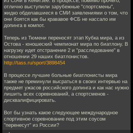
из Сочи в Кенигзее. В процессе, помимо прочего,
отлично выступили зарубежные "спортсмены",
жидко обделавшиеся в СМИ заявлениями о том, что
они боятся как бы крававое ФСБ не нассало им
допинга в компот.
Теперь из Тюмени переносят этап Кубка мира, а из
Остова - юношеский чемпионат мира по биатлону. В
нагрузку идет отстранение 2 и "расследование" в
отношении 29 наших биатлонистов.
http://tass.ru/sport/3898454
В процессе лучшие больные биатлонисты мира
также не преминули высраться в своих интервью на
предмет ужасов российского допинга и как нас нужно
лишить всех соревнований, а спортсменов -
дисквалифицировать.
Вот бы узнать какое следующее международное
спортивное соревнование под этим соусом
"перенесут" из России?