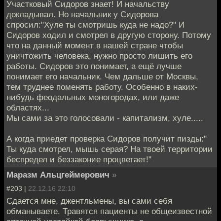
Участковый Сидоров знает! И начальству
докладывал. Но начальник у Сидорова
спросил:"Хуле ты смотришь куда не надо?" И
Сидоров ходил и смотрел в другую сторону. Потому
что на данный момент в нашей стране чтобы
уничтожить человека, нужно просто лишить его
работы. Сидоров это понимает, а ещё лучше
понимает его начальник. Чем дальше от Москвы,
тем труднее поменять работу. Особенно в наких-
нибудь феодальных моногородах, или даже
областях...
Мы сами за это голосовали - капитализм, хуле.....
А когда приедет проверка Сидоров получит пизды:"
Ты куда смотрел, мышь серая? На твоей территории
беспредел и беззаконие процветает!"
Маразм Альцгеймерович
»
#203 |
22.12.16 22:10
Сдается мне, джентльмены, вы сами себя
обманываете. Травятся пациенты не общеизвестной