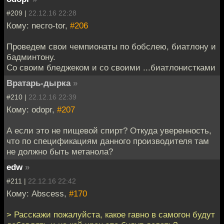
#209 |
22.12.16 22:28
Кому: necro-tor,
#206
Проведем свои чемпионаты по бобслею, биатлону и
бадминтону.
Со своим бледжеком и со своими ...биатлонистками
Вратарь-дырка
»
#210 |
22.12.16 22:39
Кому: odopr,
#207
А если это не пищевой спирт? Откуда уверенность,
что по спецификациям данного производителя там
не должно быть метанола?
edw
»
#211 |
22.12.16 22:42
Кому: Abscess,
#170
> Расскажи пожалуйста, какое гавно в самогон будут