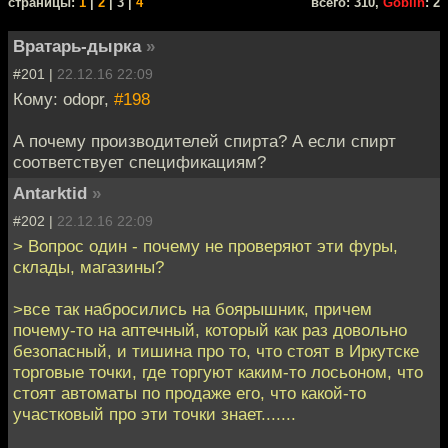
cтраницы:
1
|
2
| 3 |
4
всего: 310,
Goblin
: 2
Вратарь-дырка
»
#201 |
22.12.16 22:09
Кому: odopr,
#198
А почему производителей спирта? А если спирт
соответствует спецификациям?
Antarktid
»
#202 |
22.12.16 22:09
> Вопрос один - почему не проверяют эти фуры,
склады, магазины?
>все так набросились на боярышник, причем
почему-то на аптечный, который как раз довольно
безопасный, и тишина про то, что стоят в Иркутске
торговые точки, где торгуют каким-то лосьоном, что
стоят автоматы по продаже его, что какой-то
участковый про эти точки знает.......