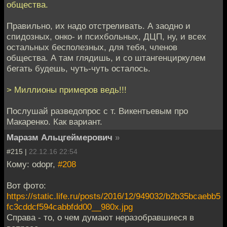
общества.
Правильно, их надо отстреливать. А заодно и
спидозных, онко- и психбольных, ДЦП, ну, и всех
остальных бесполезных, для тебя, членов
общества. А там глядишь, и со штангенциркулем
бегать будешь, чуть-чуть осталось.
> Миллионы примеров ведь!!!
Послушай разведопрос с т. Викентьевым про
Макаренко. Как вариант.
Маразм Альцгеймерович
»
#215 |
22.12.16 22:54
Кому: odopr,
#208
Вот фото:
https://static.life.ru/posts/2016/12/949032/b2b35bcaebb5
fc3cddcf594cabbfdd00__980x.jpg
Справа - то, о чем думают неразобравшиеся в