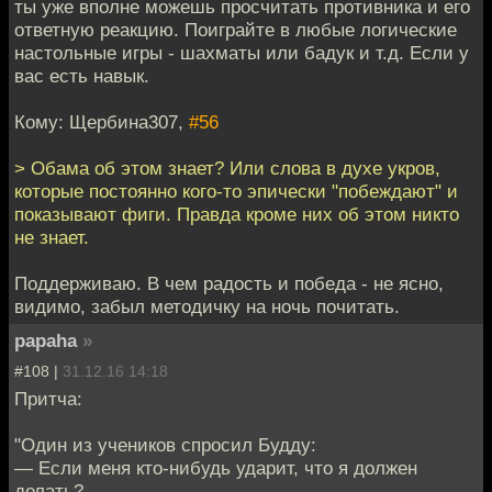
ты уже вполне можешь просчитать противника и его
ответную реакцию. Поиграйте в любые логические
настольные игры - шахматы или бадук и т.д. Если у
вас есть навык.
Кому: Щербина307,
#56
> Обама об этом знает? Или слова в духе укров,
которые постоянно кого-то эпически "побеждают" и
показывают фиги. Правда кроме них об этом никто
не знает.
Поддерживаю. В чем радость и победа - не ясно,
видимо, забыл методичку на ночь почитать.
papaha
»
#108 |
31.12.16 14:18
Притча:
"Один из учеников спросил Будду:
— Если меня кто-нибудь ударит, что я должен
делать?