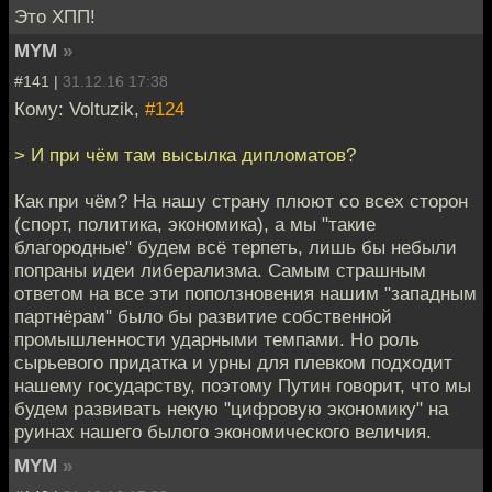
Это ХПП!
MYM
»
#141 |
31.12.16 17:38
Кому: Voltuzik,
#124
> И при чём там высылка дипломатов?
Как при чём? На нашу страну плюют со всех сторон
(спорт, политика, экономика), а мы "такие
благородные" будем всё терпеть, лишь бы небыли
попраны идеи либерализма. Самым страшным
ответом на все эти поползновения нашим "западным
партнёрам" было бы развитие собственной
промышленности ударными темпами. Но роль
сырьевого придатка и урны для плевком подходит
нашему государству, поэтому Путин говорит, что мы
будем развивать некую "цифровую экономику" на
руинах нашего былого экономического величия.
MYM
»