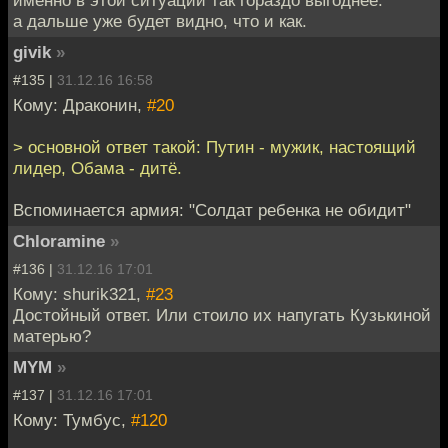
именно в этой ситуации так гораздо выгоднее.
а дальше уже будет видно, что и как.
givik
»
#135 |
31.12.16 16:58
Кому: Драконин,
#20
> основной ответ такой: Путин - мужик, настоящий
лидер, Обама - дитё.
Вспоминается армия: "Солдат ребенка не обидит"
Chloramine
»
#136 |
31.12.16 17:01
Кому: shurik321,
#23
Достойный ответ. Или стоило их напугать Кузькиной
матерью?
MYM
»
#137 |
31.12.16 17:01
Кому: Тумбус,
#120