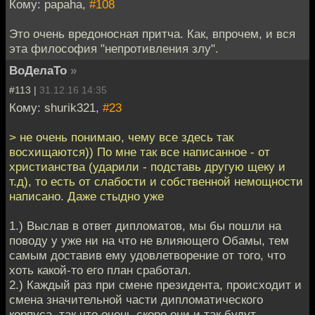
Кому: papaha,
#108
Это очень вредоносная притча. Как, впрочем, и вся
эта философия "непротивления злу".
ВоДелаТо
»
#113 |
31.12.16 14:35
Кому: shurik321,
#23
> не очень понимаю, чему все здесь так
восхищаются)) По мне так все написанное - от
христианства (ударили - подставь другую щеку и
т.д), то есть от слабости и собственной немощности
написано. Даже стыдно уже
1.) Выслав в ответ дипломатов, мы бы пошли на
поводу у уже ни на что не влияющего Обамы, тем
самым доставив ему удовлетворение от того, что
хоть какой-то его план сработал.
2.) Каждый раз при смене президента, происходит и
смена значительной части дипломатического
корпуса, так что очень скоро они и так будут