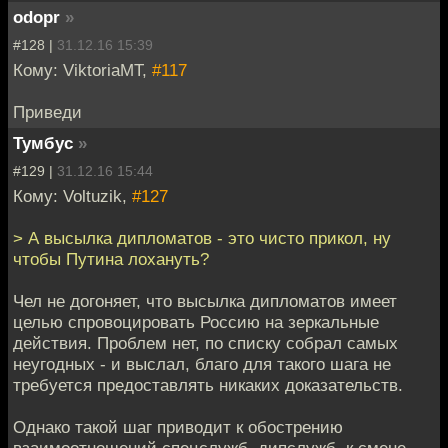
odopr
»
#128 |
31.12.16 15:39
Кому: ViktoriaMT,
#117
Приведи
Тумбус
»
#129 |
31.12.16 15:44
Кому: Voltuzik,
#127
> А высылка дипломатов - это чисто прикол, ну
чтобы Путина лохануть?
Чел не догоняет, что высылка дипломатов имеет
целью спровоцировать Россию на зеркальные
действия. Проблем нет, по списку собрал самых
неугодных - и выслал, благо для такого шага не
требуется предоставлять никаких доказательств.
Однако такой шаг приводит к обострению
взаимоотношений спецслужб, дипслужб, к смене