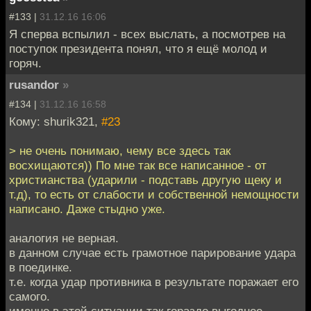
#133 |
31.12.16 16:06
Я сперва вспылил - всех выслать, а посмотрев на
поступок президента понял, что я ещё молод и
горяч.
rusandor
»
#134 |
31.12.16 16:58
Кому: shurik321,
#23
> не очень понимаю, чему все здесь так
восхищаются)) По мне так все написанное - от
христианства (ударили - подставь другую щеку и
т.д), то есть от слабости и собственной немощности
написано. Даже стыдно уже.
аналогия не верная.
в данном случае есть грамотное парирование удара
в поединке.
т.е. когда удар противника в результате поражает его
самого.