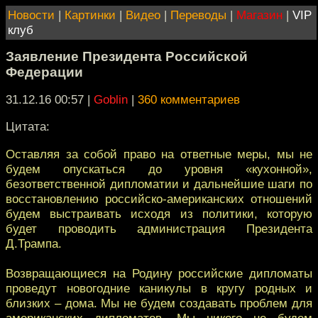
Новости
|
Картинки
|
Видео
|
Переводы
|
Магазин
|
VIP
клуб
Заявление Президента Российской
Федерации
31.12.16 00:57
|
Goblin
|
360 комментариев
Цитата:
Оставляя за собой право на ответные меры, мы не
будем опускаться до уровня «кухонной»,
безответственной дипломатии и дальнейшие шаги по
восстановлению российско-американских отношений
будем выстраивать исходя из политики, которую
будет проводить администрация Президента
Д.Трампа.
Возвращающиеся на Родину российские дипломаты
проведут новогодние каникулы в кругу родных и
близких – дома. Мы не будем создавать проблем для
американских дипломатов. Мы никого не будем