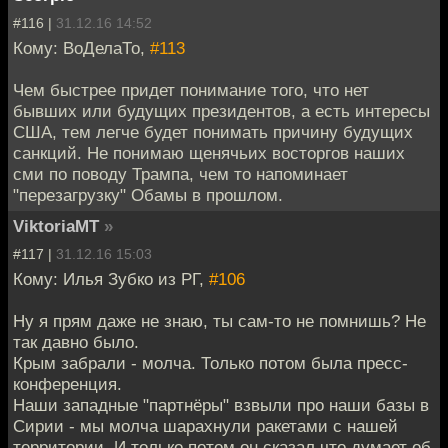
#116 |
31.12.16 14:52
Кому: ВоДелаТо,
#113
Чем быстрее придет понимание того, что нет
бывших или будущих президентов, а есть интересы
США, тем легче будет понимать причину будущих
санкций. Не понимаю щенячьих восторгов наших
сми по поводу Трампа, чем то напоминает
"перезагрузку" Обамы в прошлом.
ViktoriaMT
»
#117 |
31.12.16 15:03
Кому: Илья Зубко из РГ,
#106
Ну я прям даже не знаю, ты сам-то не помнишь? Не
так давно было.
Крым забрали - молча. Только потом была пресс-
конференция.
Наши западные "партнёры" взвыли про наши базы в
Сирии - мы молча шарахнули ракетами с нашей
территории. И только потом он сказал что думает об