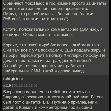
Обвиняют ФоксНьюс в гос.измене просто за цитаты
из вот этого заявления нашего президента.
Пишут, что республиканы - больше не "партия
Рейгана", а партия путинистов (!).
Кстати, положительных комментариев (для нас), я
не видел. Общая масса - как выше.
Короче, это такой цирк! Аж волосы дыбом встают.
Они там все с ума посходили. Еще поддать жару, и
выборы пересмотрят в пользу Хиллари, по ходу. Не
делают так только из-за гражданской войны?
А вообще - очень хорошо у них работают
либеральные СМИ, такой я делаю вывод.
ichigirin
»
#119 |
31.12.16 15:05
Вчера вчером зашел на reddit посмотреть на
"народную" реакцию англоязычной публики. В топе
был пост с цитатой В.В. Путина о приглашении
детей в Кремль и комментарием про высший