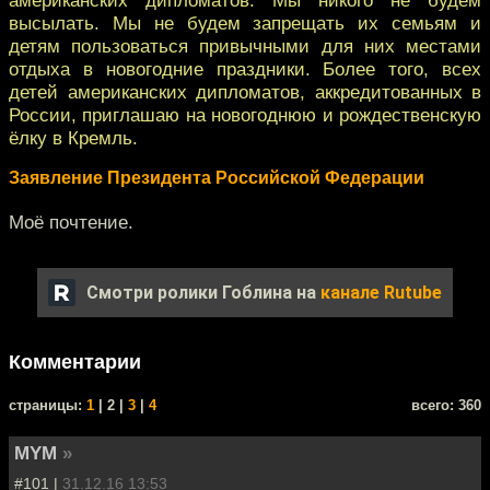
высылать. Мы не будем запрещать их семьям и
детям пользоваться привычными для них местами
отдыха в новогодние праздники. Более того, всех
детей американских дипломатов, аккредитованных в
России, приглашаю на новогоднюю и рождественскую
ёлку в Кремль.
Заявление Президента Российской Федерации
Моё почтение.
Смотри ролики Гоблина на
канале Rutube
Комментарии
cтраницы:
1
| 2 |
3
|
4
всего: 360
MYM
»
#101 |
31.12.16 13:53