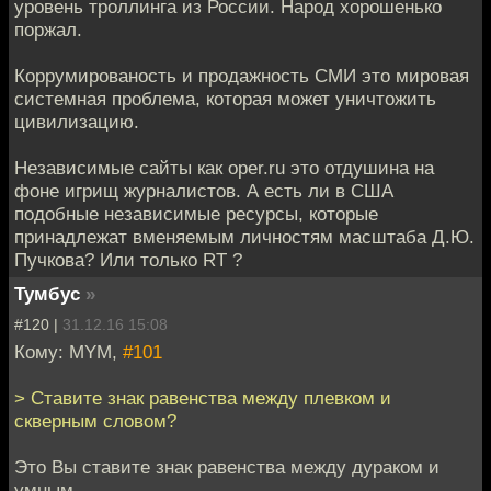
уровень троллинга из России. Народ хорошенько
поржал.
Коррумированость и продажность СМИ это мировая
системная проблема, которая может уничтожить
цивилизацию.
Независимые сайты как oper.ru это отдушина на
фоне игрищ журналистов. А есть ли в США
подобные независимые ресурсы, которые
принадлежат вменяемым личностям масштаба Д.Ю.
Пучкова? Или только RT ?
Тумбус
»
#120 |
31.12.16 15:08
Кому: MYM,
#101
> Ставите знак равенства между плевком и
скверным словом?
Это Вы ставите знак равенства между дураком и
умным.