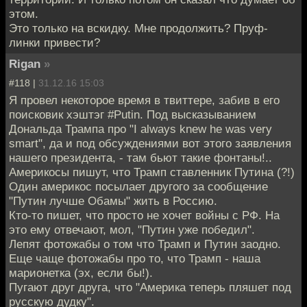
этом.
Это только на вскидку. Мне продолжить? Пруф-
линки привести?
Rigan
»
#118 |
31.12.16 15:03
Я провел некоторое время в твиттере, забив в его
поисковик хэштэг #Putin. Под высказыванием
Дональда Трампа про "I always knew he was very
smart", да и под обсуждениями вот этого заявления
нашего президента, - там бьют такие фонтаны!..
Америкосы пишут, что Трамп ставленник Путина (?!)
Один америкос посылает другого за сообщение
"Путин лучше Обамы" жить в Россию.
Кто-то пишет, что просто не хочет войны с РФ. На
это ему отвечают, мол, "Путин уже победил".
Лепят фотожабы о том что Трамп и Путин заодно.
Еще чаще фотожабы про то, что Трамп - наша
марионетка (эх, если бы!).
Пугают друг друга, что "Америка теперь пляшет под
русскую дудку".