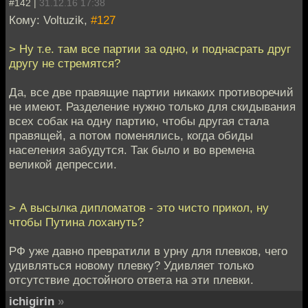
#142 |
31.12.16 17:38
Кому: Voltuzik,
#127
> Ну т.е. там все партии за одно, и поднасрать друг
другу не стремятся?
Да, все две правящие партии никаких противоречий
не имеют. Разделение нужно только для скидывания
всех собак на одну партию, чтобы другая стала
правящей, а потом поменялись, когда обиды
населения забудутся. Так было и во времена
великой депрессии.
> А высылка дипломатов - это чисто прикол, ну
чтобы Путина лохануть?
РФ уже давно превратили в урну для плевков, чего
удивляться новому плевку? Удивляет только
отсутствие достойного ответа на эти плевки.
ichigirin
»