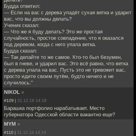
Будда ответил:
— Если на вас с дерева упадёт сухая ветка и ударит
вас, что вы должны делать?
Ученик сказал:
— Что же я буду делать? Это же простая
случайность, простое совпадение, что я оказался
под деревом, когда с него упала ветка.
Будда сказал:
— Так делайте то же самое. Кто-то был безумен,
был в гневе, и ударил вас. Это всё равно, что ветка
с дерева упала на вас. Пусть это не тревожит вас,
просто идите своим путём, будто ничего и не
случилось."
NIKOL
»
#109 |
31.12.16 14:18
Барашка портфолио нарабатывает. Место
губернатора Одесской области вакантно еще?
MYM
»
#110 |
31.12.16 14:24