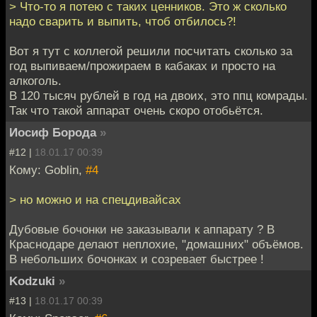
> Что-то я потею с таких ценников. Это ж сколько
надо сварить и выпить, чтоб отбилось?!
Вот я тут с коллегой решили посчитать сколько за
год выпиваем/прожираем в кабаках и просто на
алкоголь.
В 120 тысяч рублей в год на двоих, это ппц комрады.
Так что такой аппарат очень скоро отобьётся.
Иосиф Борода
»
#12 |
18.01.17 00:39
Кому: Goblin,
#4
> но можно и на спецдивайсах
Дубовые бочонки не заказывали к аппарату ? В
Краснодаре делают неплохие, "домашних" объёмов.
В небольших бочонках и созревает быстрее !
Kodzuki
»
#13 |
18.01.17 00:39