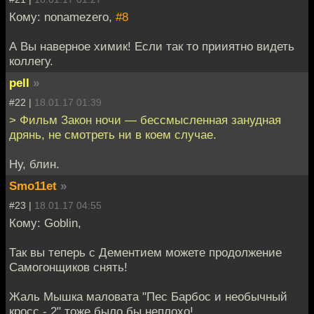
Кому: nonamezero,
#8
А Вы наверное химик! Если так то прииятно видеть
коллегу.
pell
»
#22 |
18.01.17 01:39
> Фильм Закон ночи — бессмысленная занудная
дрянь, не смотреть ни в коем случае.
Ну, блин.
Smo11et
»
#23 |
18.01.17 04:55
Кому: Goblin,
Так вы теперь с Дементием можете продолжение
Самогонщиков снять!
Жаль Мышка маловата "Пес Барбос и необычный
кросс - 2" тоже было бы неплохо!