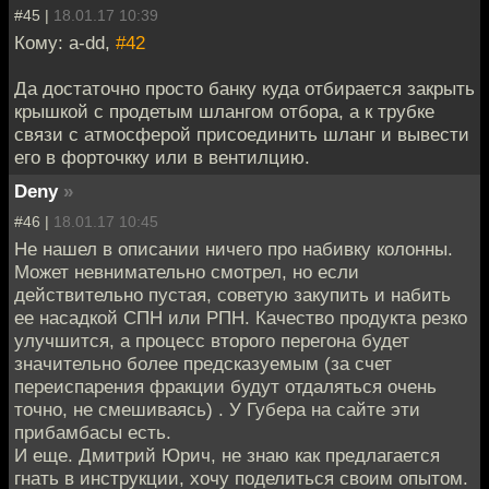
#45 |
18.01.17 10:39
Кому: a-dd,
#42
Да достаточно просто банку куда отбирается закрыть
крышкой с продетым шлангом отбора, а к трубке
связи с атмосферой присоединить шланг и вывести
его в форточкку или в вентилцию.
Deny
»
#46 |
18.01.17 10:45
Не нашел в описании ничего про набивку колонны.
Может невнимательно смотрел, но если
действительно пустая, советую закупить и набить
ее насадкой СПН или РПН. Качество продукта резко
улучшится, а процесс второго перегона будет
значительно более предсказуемым (за счет
переиспарения фракции будут отдаляться очень
точно, не смешиваясь) . У Губера на сайте эти
прибамбасы есть.
И еще. Дмитрий Юрич, не знаю как предлагается
гнать в инструкции, хочу поделиться своим опытом.