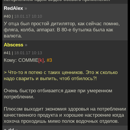
RedAlex
»
#40 |
18.01.17 10:10
У отца был простой дитилятор, как сейчас помню,
фляга, колба, аппарат. В 80-е бутылка была как
валюта.
Abscess
»
#41 |
18.01.17 10:13
Кому: COMMIE
[k]
,
#3
> Что-то я потею с таких ценников. Это ж сколько
надо сварить и выпить, чтоб отбилось?!
Очень быстро отбивается даже при умеренном
потреблении.
Плюсом выходит экономия здоровья на потреблении
качественного продукта и хорошее настроение когда
хохоча проходишь мимо полок водочных отделов.
a-dd
»