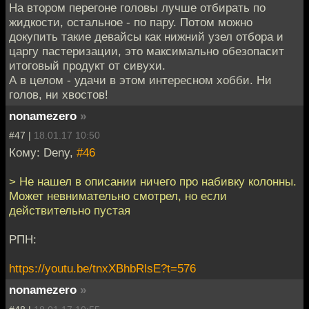
На втором перегоне головы лучше отбирать по
жидкости, остальное - по пару. Потом можно
докупить такие девайсы как нижний узел отбора и
царгу пастеризации, это максимально обезопасит
итоговый продукт от сивухи.
А в целом - удачи в этом интересном хобби. Ни
голов, ни хвостов!
nonamezero
»
#47 |
18.01.17 10:50
Кому: Deny,
#46
> Не нашел в описании ничего про набивку колонны.
Может невнимательно смотрел, но если
действительно пустая
РПН:
https://youtu.be/tnxXBhbRlsE?t=576
nonamezero
»