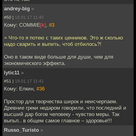
andrey-big
»
#50 |
18.01.17 11:40
Кому: COMMIE
[k]
,
#3
> Что-то я потею с таких ценников. Это ж сколько
надо сварить и выпить, чтоб отбилось?!
Оно в таком виде больше для души, чем для
экономического эффекта.
lytic11
»
#51 |
18.01.17 11:41
Кому: Елкин,
#36
Простор для творчества широк и неисчерпаем.
Древние греки недаром говорили, что последний и
высший дар богов человеку - чувство меры. Так
выпьп.. в общем самое главное – здоровье!!!
Russo_Turisto
»