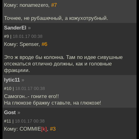
Кому: nonamezero,
#7
Точнее, не рубашечный, а кожухотрубный.
SanderEl
»
#9 |
18.01.17 00:38
Кому: Spenser,
#6
Это ж вроде бы колонна. Там по идее сивушные
отсекаться отлично должны, как и головные
фракциии.
lytic11
»
#10 |
18.01.17 00:38
Самогон..- гоните его!!
На глюкозе бражку ставьте, на глюкозе!
Gost
»
#11 |
18.01.17 00:38
Кому: COMMIE
[k]
,
#3