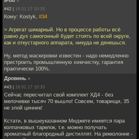
#42 |
18.01.17 10:33
Кому: Kostyk,
#34
> Агрегат шикарный. Но в процессе работы всё
равно дух самогонный будет стоять по всей округе,
как и откустарного аппарата, никуда не денешься.
Ну, метод маскировки известен - надо немедленно
пристроить промышленную химчистку, гарантия
практически 100%.
Дровень
»
#43 |
18.01.17 10:33
Сейчас пересчитал свой комплект ХД4 - без
мелочевки тысяч 70 вышло! Совсем, товарищи, 35
не злой ценник!
Кстати, в вышеуказанном Миджете имеется пара
колпачковых тарелок, т.е. можно получать
ароматный благородный дистиллят. На рекколонне -