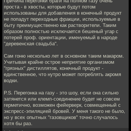
Причина перегонки браги на полном газу очень
проста - в хвосты, которые будут потом
использованы для добавления в конечный продукт
не попадут переходные фракции, используемые в
быту преимущественно как растворители. Таким
образом полностью исключается бешеный угар с
потерей проф. ориентации, именуемый в народе
"деревенская свадьба".
Сам гоню несколько лет в основном таким макаром.
Учитывая крайне острое неприятие организмом
"грязных" дистиллятов, конечный продукт -
единственное, что нутро может потреблять акромя
водки.
P.S. Перегонка на газу - это шоу, если она сильно
затянется или клемп-соединение будет не совсем
герметично, возможен фейерверк, совмещенный с
экспресс-эпиляцией бровей. У меня такого не было,
но у всех опытных "газовщиков" точно случалось
хотя бы раз.