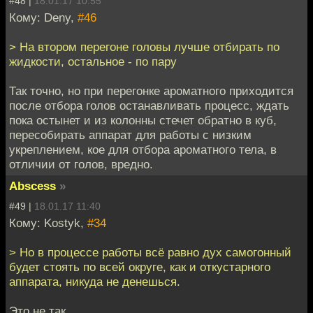
#48 |
18.01.17 10:55
Кому: Deny,
#46
> На втором перегоне головы лучше отбирать по
жидкости, остальное - по пару
Так точно, но при перегонке ароматного приходится
после отбора голов останавливать процесс, ждать
пока остынет и из колонны стечет обратно в куб,
пересобирать аппарат для работы с низким
укреплением, кое для отбора ароматного тела, в
отличии от голов, вредно.
Abscess
»
#49 |
18.01.17 11:40
Кому: Kostyk,
#34
> Но в процессе работы всё равно дух самогонный
будет стоять по всей округе, как и откустарного
аппарата, никуда не денешься.
Это не так.