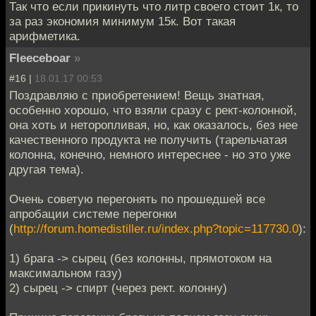
Так что если прикинуть что литр своего стоит 1к, то
за раз экономия минимум 15к. Вот такая
арифметика.
Fleeceboar
»
#16 |
18.01.17 00:53
Поздравляю с приобретением! Вещь знатная,
особенно хорошо, что взяли сразу с рект-колонной,
она хоть и неторопливая, но, как оказалось, без нее
качественного продукта не получить (тарельчатая
колонна, конечно, немного интереснее - но это уже
другая тема).
Очень советую перегонять по прошедшей все
апробации системе перегонки
(
http://forum.homedistiller.ru/index.php?topic=117730.0
):
1) брага -> сырец (без колонны, прямотоком на
максимальном газу)
2) сырец -> спирт (через рект. колонну)