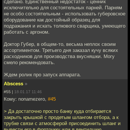
сделано. Единственный недостаток - ценник
исключительно для состоятельных парней. Парням
не особо состоятельным - использовать губеровское
оборудование как достойный образец для
подражания и искать толкового сварщика, умеющего
работать с аргоном.
Доктор Губер, в общем-то, весьма неплох своим
ассортиментом. Третьего дня заказал кучу всяких
расходников для производства вкусняшки. Могу
смело рекомендовать.
Ждем ролик про запуск аппарата.
Abscess
»
#55 |
18.01.17 11:46
Кому: nonamezero,
#45
> Да достаточно просто банку куда отбирается
закрыть крышкой с продетым шлангом отбора, а к
трубке связи с атмосферой присоединить шланг и
вывести его в форточкку или в вентилцию.