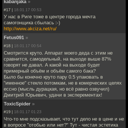
kabanjaka
»
#17 |
18.01.17 00:53
У нас в Риге тоже в центре города мечта
самогонщика сбылась :-)
http://www.akciza.net/ru/
Fetus091
»
#18 |
18.01.17 00:54
Смотрится круто. Аппарат моего деда с этим не
сравнится, самодельный, на выходе выше 87%
говорят не давал. А какой на выходе будет
примерный объём и объём самого бака?
Было бы конечно круто пару 0.5 упаковать в
"именное" стекло потомкам, не в комерческих целях
ессно (мысль дурацкая, но всё равно озвучил)
Дмитрий Юрьевич, удачи в эксперементах!
ToxicSpider
»
#19 |
18.01.17 01:23
Что-то мне подсказывает, что тут дело не в цене и не
в вопросе "отобью или нет?" Тут - чистая эстетика