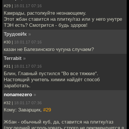
#29 |
18.01.17 07:16
Камрады, растолкуйте незнающему.
Этот жбан ставится на плитку/газ или у него унутре
ТЭН есть? Смотрится - будь здоров!
ТрудовИк
»
#30 |
18.01.17 07:16
казан не Балезинского чугуна случаем?
Terrabit
»
#31 |
18.01.17 07:16
Блин, Главный пустился "Во все тяжкие".
Настоящий учитель химии найдёт способ
заработать.
nonamezero
»
#32 |
18.01.17 07:36
Кому: Заварщик,
#29
Жбан - обычный куб, да, ставится на плитку/газ
(последний использовать строго не рекомендуется в