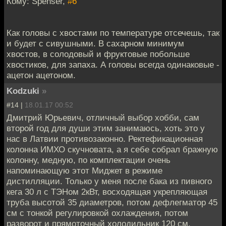
Кому: Spenser,
#6
Как головы с хвостами по температуре отсечешь, так
и будет с сивушными. В сахарном минимум
хвостов, в солодовый и фруктовые побольше
хвостиков, для запаха. А головы всегда одинаковые -
ацетон ацетоном.
Kodzuki
»
#14 |
18.01.17 00:52
Дмитрий Юрьевич, отличный выбор хобби, сам
второй год для души этим занимаюсь, хоть это у
нас в Латвии противозаконно. Ректефикационная
колонна ИМХО скучновата, а я себе собрал бражную
колонну, медную, по комплектации очень
напоминающую этот Миджет в режиме
дистилляции. Только у меня после бака из пивного
кега 30 л с ТЭНом 2кВт, восходящая укрепляющая
труба высотой 35 диаметров, потом дефлегматор 45
см с тонкой регулировкой охлаждения, потом
разворот и прямоточный холодильник 120 см.