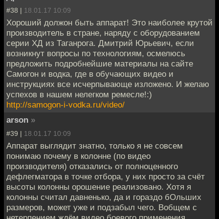
#38 |
18.01.17 10:09
Хороший должон быть аппарат! Это наиболее крутой
производитель в стране, наряду с оборудованием
серии ХД из Таганрога. Дмитрий Юрьевич, если
возникнут вопросы по технологиям, осмелюсь
предложить подробнейшие материалы на сайте
Самогон и водка, где в обучающих видео и
инструкциях все исчерпывающе изложено. И желаю
успехов в нашем нелегком ремесле!:)
http://samogon-i-vodka.ru/video/
arson
»
#39 |
18.01.17 10:09
Аппарат выглядит знатно, только я не совсем
понимаю почему в колонне (по видео
производителя) отказались от полноценного
дефлегматора в точке отбора, у них просто за счёт
высоты колонны орошение реализовано. Хотя я
колонны считал давненько, да и гораздо бОльших
размеров, может уже и подзабыл чего. Вобщем с
нетерпением ждём видео боевого применения