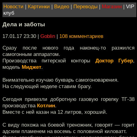
Новости
|
Картинки
|
Видео
|
Переводы
|
Магазин
|
VIP
клуб
Дела и заботы
17.01.17 23:30
|
Goblin
|
108 комментариев
Сразу после нового года наконец-то разжился
самогонным аппаратом.
Производства питерской конторы
Доктор Губер
,
модель
Миджет
.
Внимательно изучаю букварь самогоноварения.
На следующей неделе ставим брагу.
Сегодня привезли добротную газовую горелку ТГ-38
производства
Котлин
.
Вместе с ней казан на 12 литров, хороший.
С виду похожа на боевой треножник, говорят — горит
адским пламенем на восемь с половиной киловатт.