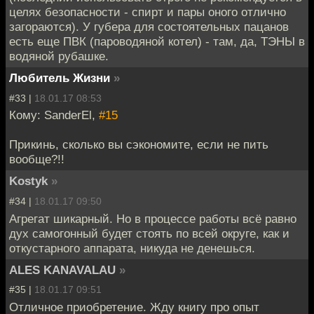
целях безопасности - спирт и пары оного отлично
загораются). У губера для состоятельных пацанов
есть еще ПВК (пароводяной котел) - там, да, ТЭНЫ в
водяной рубашке.
Любитель Жизни
»
#33 |
18.01.17 08:53
Кому: SanderEl,
#15
Прикинь, сколько вы сэкономите, если не пить
вообще?!!
Kostyk
»
#34 |
18.01.17 09:50
Агрегат шикарный. Но в процессе работы всё равно
дух самогонный будет стоять по всей округе, как и
откустарного аппарата, никуда не денешься.
ALES KANAVALAU
»
#35 |
18.01.17 09:51
Отличное приобретение. Жду книгу про опыт