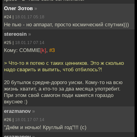
Олег Зотов
»
#24 |
18.01.17 05:18
Не пью - но аппарат, просто космический спутник)))
stereosin
»
#25 |
18.01.17 07:14
Кому: COMMIE
[k]
,
#3
> Что-то я потею с таких ценников. Это ж сколько
надо сварить и выпить, чтоб отбилось?!
20 бутылок средне-дорого уиски. Кому-то на всю
жизнь хватит, а кто-то за два месяца употребит.
При этом свой самогон поди кажется гораздо
вкуснее :)
erazmanov
»
#26 |
18.01.17 07:14
"Днём и ночью! Круглый год"!!! (с)
erazmanov
»