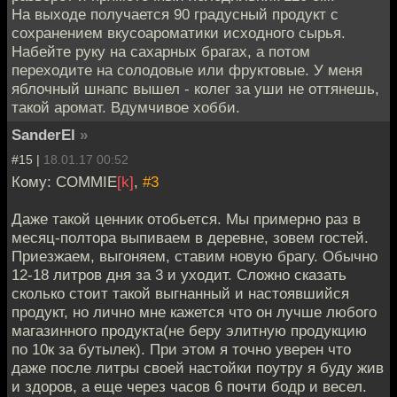
На выходе получается 90 градусный продукт с
сохранением вкусоароматики исходного сырья.
Набейте руку на сахарных брагах, а потом
переходите на солодовые или фруктовые. У меня
яблочный шнапс вышел - колег за уши не оттянешь,
такой аромат. Вдумчивое хобби.
SanderEl
»
#15 |
18.01.17 00:52
Кому: COMMIE
[k]
,
#3
Даже такой ценник отобьется. Мы примерно раз в
месяц-полтора выпиваем в деревне, зовем гостей.
Приезжаем, выгоняем, ставим новую брагу. Обычно
12-18 литров дня за 3 и уходит. Сложно сказать
сколько стоит такой выгнанный и настоявшийся
продукт, но лично мне кажется что он лучше любого
магазинного продукта(не беру элитную продукцию
по 10к за бутылек). При этом я точно уверен что
даже после литры своей настойки поутру я буду жив
и здоров, а еще через часов 6 почти бодр и весел.