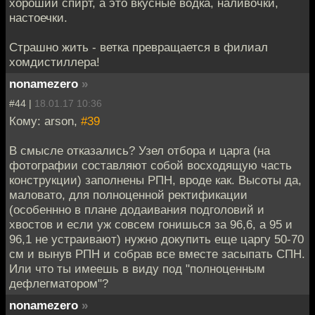
хороший спирт, а это вкусные водка, наливочки,
настоечки.
Страшно жить - ветка превращается в филиал
хомдистиллера!
nonamezero
»
#44 |
18.01.17 10:36
Кому: arson,
#39
В смысле отказались? Узел отбора и царга (на
фотографии составляют собой восходящую часть
конструкции) заполнены РПН, вроде как. Высоты да,
маловато, для полноценной ректификации
(особеннно в плане додаивания подголовий и
хвостов и если уж совсем гонишься за 96,6, а 95 и
96,1 не устраивают) нужно докупить еще царгу 50-70
см и вынув РПН и собрав все вместе засыпать СПН.
Или что ты имеешь в виду под "полноценным
дефлегматором"?
nonamezero
»