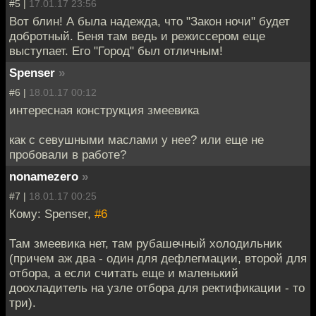
#5 |
17.01.17 23:56
Вот блин! А была надежда, что "Закон ночи" будет
добротный. Беня там ведь и режиссером еще
выступает. Его "Город" был отличным!
Spenser
»
#6 |
18.01.17 00:12
интересная конструкция змеевика
как с севушными маслами у нее? или еще не
пробовали в работе?
nonamezero
»
#7 |
18.01.17 00:25
Кому: Spenser,
#6
Там змеевика нет, там рубашечный холодильник
(причем аж два - один для дефлегмации, второй для
отбора, а если считать еще и маленький
доохладитель на узле отбора для ректификации - то
три).