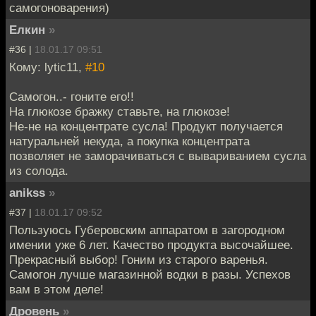
самогоноварения)
Елкин
»
#36 |
18.01.17 09:51
Кому: lytic11,
#10
Самогон..- гоните его!!
На глюкозе бражку ставьте, на глюкозе!
Не-не на концентрате сусла! Продукт получается
натуральней некуда, а покупка концентрата
позволяет не заморачиваться с вывариванием сусла
из солода.
anikss
»
#37 |
18.01.17 09:52
Пользуюсь Губеровским аппаратом в загородном
имении уже 6 лет. Качество продукта высочайшее.
Прекрасный выбор! Гоним из старого варенья.
Самогон лучше магазинной водки в разы. Успехов
вам в этом деле!
Дровень
»