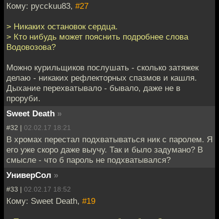
Кому: pycckuu83,
#27
> Никаких остановок сердца.
> Кто нибудь может пояснить подробнее слова
Водовозова?
Можно курильщиков послушать - сколько затяжек
делаю - никаких рефлекторных спазмов и кашля.
Дыхание перехватывало - бывало, даже не в
проруби.
Sweet Death
»
#32 |
02.02.17 18:21
В хромах перестал подхватываться ник с паролем. Я
его уже скоро даже выучу. Так и было задумано? В
смысле - что б пароль не подхватывался?
УниверСол
»
#33 |
02.02.17 18:52
Кому: Sweet Death,
#19