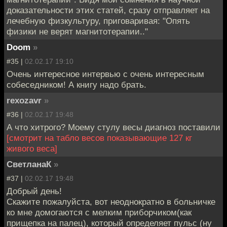
доказательности этих статей, сразу отправляет на
лечебную физкультуру, приговаривая: "Опять
физики не верят магнитотерапии.."
Doom
»
#35 |
02.02.17 19:10
Очень интересное интервью с очень интересным
собеседником! А книгу надо брать.
rexozavr
»
#36 |
02.02.17 19:48
А что хитрого? Моему стулу весы диагноз поставили
[смотрит на табло весов показывающие 127 кг
живого веса]
СветланаК
»
#37 |
02.02.17 19:48
Добрый день!
Скажите пожалуйста, вот неоднократно в больничке
ко мне домогаются с мелким приборчиком(как
прищепка на палец), который определяет пульс (ну