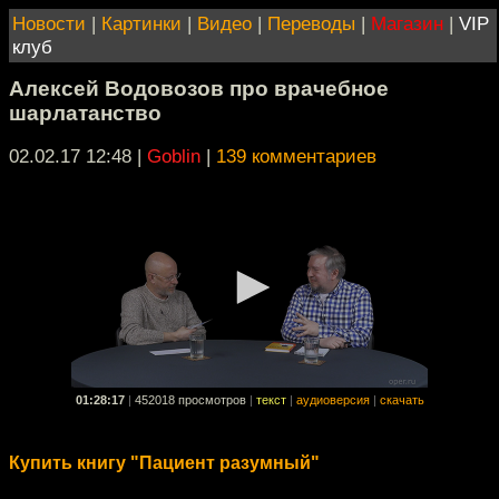
Новости
|
Картинки
|
Видео
|
Переводы
|
Магазин
|
VIP
клуб
Алексей Водовозов про врачебное
шарлатанство
02.02.17 12:48
|
Goblin
|
139 комментариев
01:28:17
|
452018 просмотров
|
текст
|
аудиоверсия
|
скачать
Купить книгу "Пациент разумный"