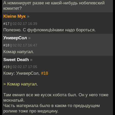
А номинирует разве не какой-нибудь нобелевский
комитет?
Kleine Мук
»
#17 |
02.02.17 16:39
Полезно. С фуфломицЫнами надо бороться.
УниверСол
»
#18 |
02.02.17 16:47
Комар напугал.
Sweet Death
»
#19 |
02.02.17 17:05
Кому: УниверСол,
#18
> Комар напугал.
Там емнип все же кусок хобота был. Он у него тоже
мохнатый.
Часть материала было в каком-то предыдущем
ролике тоже про медицину.