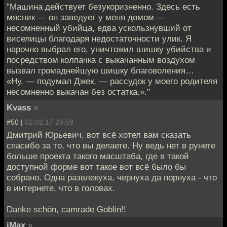
"Машина действует безукоризненно. Здесь есть
мясник — он заведует у меня домом —
несомненный убийца, едва ускользнувший от
виселицы благодаря недостаточности улик. Я
нарочно выбрал его, уничтожил шишку убийства и
посредством колпачка с выкачанным воздухом
вызвал громаднейшую шишку благоволения…
«Ну, — подумал Джек, — рассудок у моего родителя
несомненно выкачан без остатка.»."
Kvass
»
#50 |
02.02.17 20:59
Дмитрий Юрьевич, вот всё хотел вам сказать
спасибо за то, что вы делаете. Ну ведь нет в рунете
больше проекта такого масштаба, где в такой
доступной форме вот такое вот всё было бы
собрано. Одна развлекуха, чернуха да порнуха - что
в интернете, что в головах.
Danke schön, camrade Goblin!!
iMax
»