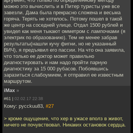
аргумент, что только по определенному методу
можно это вычислить и в Питер туристы уже все
завезли. Дама была прекрасно сложена и весьма
горяча. Терять не хотелось. Потому пошел в такой
же центр на соседней улице. Отдал 1500 рублей и
увидел как меня тыкают омметром с лампочками (я
электрик по образованию). Тем не менее забрав
результаты(нашли кучу фигни, но не указанный
ВИЧ), я предъявил его пассии. На что она заявила,
что только ее доктор может правильно
диагностировать и нам надо пройти парную
диагностику за 15 000 рубасов. Побоявшись
заразиться слабоумием, я отправил ее известным
маршрутом.
iMax
»
#61 |
02.02.17 22:38
Кому: pycckuu83,
#27
> кроме ощущение, что хер в ужасе вполз в живот,
ничего не почувствовал. Никаких остановок сердца.