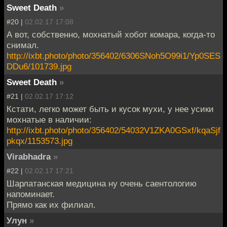
Sweet Death
»
#20 |
02.02.17 17:08
А вот, собственно, мохнатый хобот комара, когда-то
снимал.
http://ixbt.photo/photo/356402/6306SNoh5O99i1/Yp0SES
DDu6/101739.jpg
Sweet Death
»
#21 |
02.02.17 17:12
Кстати, легко может быть и кусок мухи, у нее усики
мохнатые в наличии:
http://ixbt.photo/photo/356402/54032V1ZKA0GSxf/kqaSjf
pkqx/1153573.jpg
Virabhadra
»
#22 |
02.02.17 17:21
Шарлатанская медицина ну очень саентологию
напоминает.
Прямо как их филиал.
Улун
»