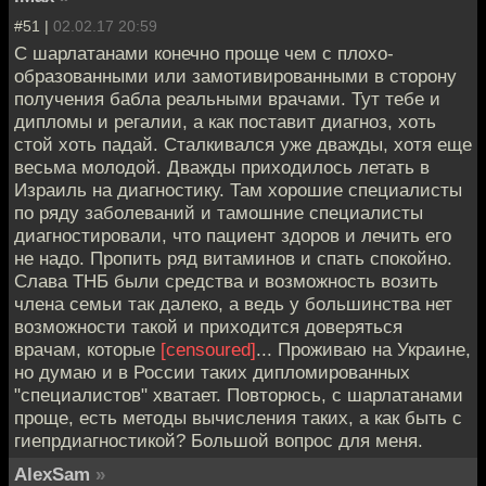
#51 |
02.02.17 20:59
С шарлатанами конечно проще чем с плохо-
образованными или замотивированными в сторону
получения бабла реальными врачами. Тут тебе и
дипломы и регалии, а как поставит диагноз, хоть
стой хоть падай. Сталкивался уже дважды, хотя еще
весьма молодой. Дважды приходилось летать в
Израиль на диагностику. Там хорошие специалисты
по ряду заболеваний и тамошние специалисты
диагностировали, что пациент здоров и лечить его
не надо. Пропить ряд витаминов и спать спокойно.
Слава ТНБ были средства и возможность возить
члена семьи так далеко, а ведь у большинства нет
возможности такой и приходится доверяться
врачам, которые
[censoured]
... Проживаю на Украине,
но думаю и в России таких дипломированных
"специалистов" хватает. Повторюсь, с шарлатанами
проще, есть методы вычисления таких, а как быть с
гиепрдиагностикой? Большой вопрос для меня.
AlexSam
»