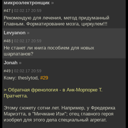
микроэлектронщик
»
#47 |
02.02.17 20:59
Рекомендую для лечения, метод придуманный
Главным. Форматирование мозга, циркулем!!!
Levyanon
»
#48 |
02.02.17 20:59
Не станет ли книга пособием для новых
шарлатанов?
Jonah
»
#49 |
02.02.17 20:59
Кому: theslytod,
#29
> Обратная френология - в Анк-Морпорке Т.
Пратчетта.
Этому сюжету сотни лет. Например, у Фредерика
Мариэтта, в "Мичмане Изи"; отец главного героя
изобрел для этого дела специальный агрегат.