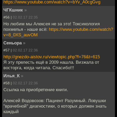
https://www.youtube.com/watch?v=bYv_A0cgGvg
ЧГКшник
»
#56 |
02.02.17 22:35
Но любим мы Алексея не за это! Токсикология
похмелья - наше всё:
https://www.youtube.com/watch?
v=8_0XS_auvOM
Сеньора
»
#57 |
02.02.17 22:36
http://gnezdo-aistov.ru/viewtopic.php?f=76&t=615
Я эту прелесть ещё в 2009 нашла. Визжала от
восторга, когда читала. Спасибо!!!
Илья_К
»
#58 |
02.02.17 22:36
Ссылка на приобретение книги.
Алексей Водовозов: Пациент Разумный. Ловушки
"врачебной" диагностики, о которых должен знать
каждый