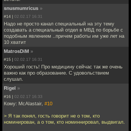
snusmumricus
»
#14 |
02.02.17 16:31
Надо не просто канал специальный на эту тему
создавать а специальный отдел в МВД по борьбе с
подобным явлением ..причем работы им уже лет на
10 хватит
MatrosDiM
»
#15 |
02.02.17 16:31
Хороший гость! Про медицину сейчас так же очень
важно как про образование. С удовольствием
слушал.
Rigel
»
#16 |
02.02.17 16:33
Кому: McAlastair,
#10
> Я так понял, гость говорит не о том, кто
номинирован, а о том, кто номиннировал, выдвигал.