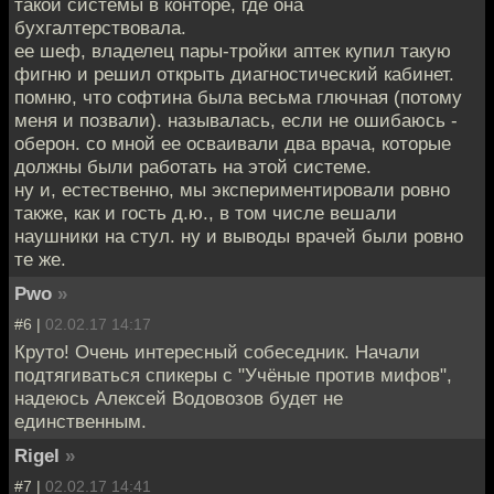
такой системы в конторе, где она
бухгалтерствовала.
ее шеф, владелец пары-тройки аптек купил такую
фигню и решил открыть диагностический кабинет.
помню, что софтина была весьма глючная (потому
меня и позвали). называлась, если не ошибаюсь -
оберон. со мной ее осваивали два врача, которые
должны были работать на этой системе.
ну и, естественно, мы экспериментировали ровно
также, как и гость д.ю., в том числе вешали
наушники на стул. ну и выводы врачей были ровно
те же.
Pwo
»
#6 |
02.02.17 14:17
Круто! Очень интересный собеседник. Начали
подтягиваться спикеры с "Учёные против мифов",
надеюсь Алексей Водовозов будет не
единственным.
Rigel
»
#7 |
02.02.17 14:41