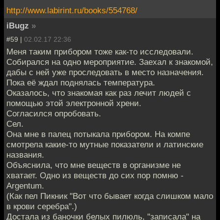
http://www.labirint.ru/books/554768/
iBugz
»
#59 |
02.02.17 22:36
Меня таким прибором тоже как-то исследовали.
Собирался на одно мероприятие. Заехал к знакомой,
дабы с ней уже проследовать в место назначения.
Пока её ждал поднялась температура.
Оказалось, что знакомая как раз лечит людей с
помощью этой электронной хрени.
Согласился опробовать.
Сел.
Она мне в палец потыкала прибором. На компе
смотрела какие-то мутные показатели и латинские
названия.
Объяснила, что мне веществ в организме не
хватает. Одно из веществ до сих пор помню -
Argentum.
(Как пел Пикник "Вот что бывает когда слишком мало
в крови серебра".)
Достала из баночки белых пилюль, "записала" на