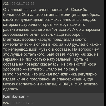
#23 |
02.02.17 17:22
Отличный выпуск, очень полезный. Спасибо
большое. Эта альтернативная медицина приобрела
какой-то чудовищный размах: лично знаю людей,
которые натурально горстями жрут какие-то
растительные таблеточки "от всего". А богатырским
здоровьем не отличаются, чаще наоборот.
В аптеках вообще караул: предлагали как-то
гомеопатический спрей в нос за 700 рублей с какой-
то непереводимой мутью в составе. На вопрос чем
это лучше остального, был ответ мол ну как же, из
Германии и полностью натуральный. Муть из
состава на поверку оказалась "из слизистой носа
здорового животного". Стало не по себе.
И это при том, что родная поликлиника регулярно
кидает клич о поголовной диспансеризации, где
можно бесплатно и анализы, и ЭКГ, и УЗИ всякого
сделать.
Kamiko-san
»
#24 |
02.02.17 17:23