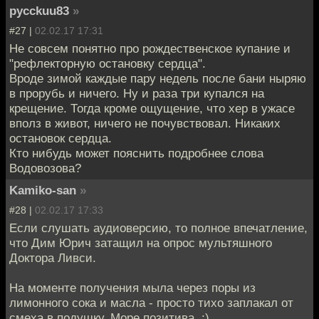
pycckuu83
»
#27 |
02.02.17 17:31
Не совсем понятно про рождественское купание и
"рефлекторную остановку сердца".
Вроде зимой каждые пару недель после бани ныряю
в прорубь и ничего. Ну и раза три купался на
крещение. Тогда кроме ощущение, что хер в ужасе
вполз в живот, ничего не почувствовал. Никаких
остановок сердца.
Кто нибудь может пояснить подробнее слова
Водовозова?
Kamiko-san
»
#28 |
02.02.17 17:33
Если слушать аудиоверсию, то полное впечатление,
что Дим Юрич затащил на опрос мультяшного
Доктора Ливси.
На моменте получения мыла через поры из
лимонного сока и масла - просто тихо заплакал от
смеха в подушку. Море позитива. :)