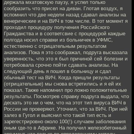
держала мхатовскую паузу, я успел только
сообразить что присел на диван. Глотая воздух, я
вспомнил что две недели назад сдавал анализы на
венерические и на ВИЧ в том числе. В тот момент я
проходил процедуру получения Российского
Гражданства и в соответсвие с процедурой каждые
полгода носил справки из больничек в УФМС,
естественно с отрицательным результатом
анализов. Пока я это соображал, подруга высказала
уверенность, что это я был причиной сей болезни и
потребовала срочно пойти сдавать анализы. На
следующий день я пошел в больницу и сдал
обычный тест на ВИЧ. Когда прищли результаты
(отрицательные) мы снова встретились и я ей их
показал. Также напомнил про ложно положительные
результаты. Посмотрев справку подруга выдала, что
дескать это ни о чем, что на этот тип вируса ВИЧ в
России не проверяют. Уточнил, что за ВИЧ. При ней
залез в Гугол и выяснил что такой тип есть и
зарегестрировно около 100(!) случаем заболевания
оным где-то в Африке. На получил железобетонный