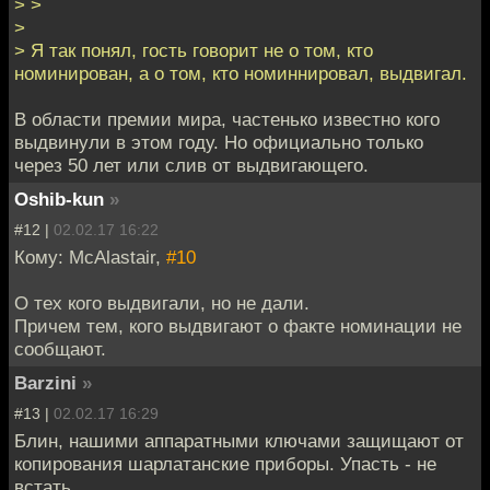
> >
>
> Я так понял, гость говорит не о том, кто
номинирован, а о том, кто номиннировал, выдвигал.
В области премии мира, частенько известно кого
выдвинули в этом году. Но официально только
через 50 лет или слив от выдвигающего.
Oshib-kun
»
#12 |
02.02.17 16:22
Кому: McAlastair,
#10
О тех кого выдвигали, но не дали.
Причем тем, кого выдвигают о факте номинации не
сообщают.
Barzini
»
#13 |
02.02.17 16:29
Блин, нашими аппаратными ключами защищают от
копирования шарлатанские приборы. Упасть - не
встать.