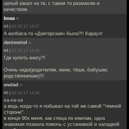
целый канал на тв, с таким то размахом и
качеством.
boaa
»
#3 |
02.02.17 13:47
А колбаса-то «Докторская» была?!! Караул!
deniswind
»
#4 |
02.02.17 14:16
Где купить книгу?!
Очень надо(родителям, жене, тёше, бабушке,
родственникам)!!!
wwlad
»
#5 |
02.02.17 14:16
ха-ха-ха
а ведь когда-то я побывал на той же самой "темной
стороне".
в конце 90х меня, как спеца по компам, одна
знакомая позвала помочь с установкой и наладкой