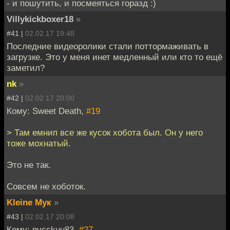
- и пошутить, и посмеяться горазд :)
Villykickboxer18
»
#41 |
02.02.17 19:48
Последние видеоролики стали поттормаживать в
загрузке. Это у меня инет медленный или кто то ещё
заметил?
nk
»
#42 |
02.02.17 20:00
Кому: Sweet Death,
#19
> Там емнип все же кусок хобота был. Он у него
тоже мохнатый.
Это не так.
Совсем не хоботок.
Kleine Мук
»
#43 |
02.02.17 20:08
Кому: pycckuu83,
#27