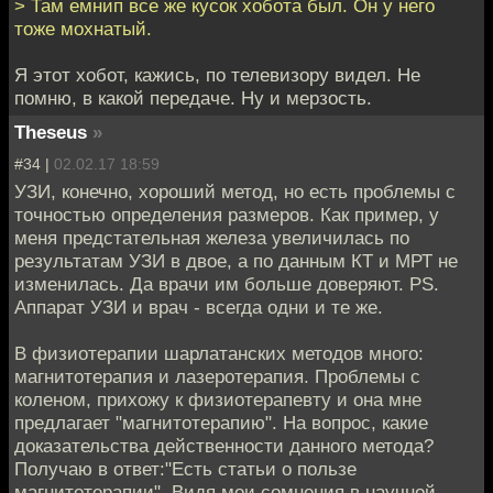
> Там емнип все же кусок хобота был. Он у него
тоже мохнатый.
Я этот хобот, кажись, по телевизору видел. Не
помню, в какой передаче. Ну и мерзость.
Theseus
»
#34 |
02.02.17 18:59
УЗИ, конечно, хороший метод, но есть проблемы с
точностью определения размеров. Как пример, у
меня предстательная железа увеличилась по
результатам УЗИ в двое, а по данным КТ и МРТ не
изменилась. Да врачи им больше доверяют. PS.
Аппарат УЗИ и врач - всегда одни и те же.
В физиотерапии шарлатанских методов много:
магнитотерапия и лазеротерапия. Проблемы с
коленом, прихожу к физиотерапевту и она мне
предлагает "магнитотерапию". На вопрос, какие
доказательства действенности данного метода?
Получаю в ответ:"Есть статьи о пользе
магнитотерапии". Видя мои сомнения в научной