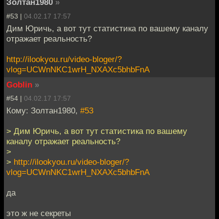
Золтан1980
»
#53 |
04.02.17 17:57
Дим Юричь, а вот тут статистика по вашему каналу
отражает реальность?
http://ilookyou.ru/video-bloger/?
vlog=UCWnNKC1wrH_NXAXc5bhbFnA
Goblin
»
#54 |
04.02.17 17:57
Кому: Золтан1980,
#53
> Дим Юричь, а вот тут статистика по вашему
каналу отражает реальность?
>
>
http://ilookyou.ru/video-bloger/?
vlog=UCWnNKC1wrH_NXAXc5bhbFnA
да
это ж не секреты