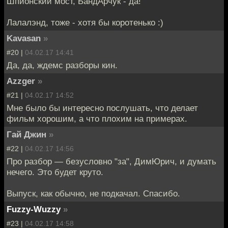
Шпионский мост, БандАрчук - да!
Лалалэнд, тоже - хотя бы коротенько :)
Kavasan
»
#20 |
04.02.17 14:41
Да, да, ждемс разборы кин.
Azzger
»
#21 |
04.02.17 14:52
Мне было бы интересно послушать, что делает
фильм хорошим, а что плохим на примерах.
Гай Джин
»
#22 |
04.02.17 14:56
Про разбор — безусловно "за", ДимЮрич, и думать
нечего. Это будет круто.
Выпуск, как обычно, не подкачал. Спасибо.
Fuzzy-Wuzzy
»
#23 |
04.02.17 14:58