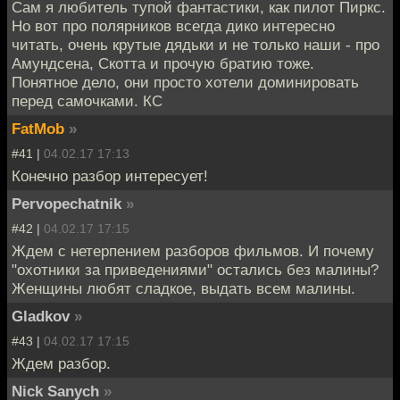
Сам я любитель тупой фантастики, как пилот Пиркс.
Но вот про полярников всегда дико интересно
читать, очень крутые дядьки и не только наши - про
Амундсена, Скотта и прочую братию тоже.
Понятное дело, они просто хотели доминировать
перед самочками. КС
FatMob
»
#41 |
04.02.17 17:13
Конечно разбор интересует!
Pervopechatnik
»
#42 |
04.02.17 17:15
Ждем с нетерпением разборов фильмов. И почему
"охотники за приведениями" остались без малины?
Женщины любят сладкое, выдать всем малины.
Gladkov
»
#43 |
04.02.17 17:15
Ждем разбор.
Nick Sanych
»