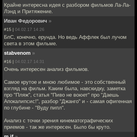
Крайне интересна идея с разбором фильмов Ла-Ла-
Лэнд и Притяжение.
Иван Федорович
»
#15 |
04.02.17 14:26
БпС, конечно, ерунда. Но ведь Аффлек был лучом
света в этом фильме.
stabvenom
»
#16 |
04.02.17 14:31
Очень интересен анализ фильмов.
Самое крутое и мною любимое - это собственный
взгляд на фильм. Каким была, навскидку, заметка
про "Пляж", статья "Пиво не воюет" про "Даешь
Апокалипсис!", разбор "Джанго" и - самая офигенная
по глубине - "Вуду пипл".
Анализ с точки зрения кинематографических
приемов - так же интересен. Было бы круто.
m.if
»