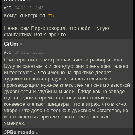
#65 |
04.02.17 18:47
Кому: УниверСол,
#51
Не-не, сам Пиркс говорил, что любит тупую
фантастику. Вот я про что.
GrUm
»
#66 |
04.02.17 18:56
С интересом посмотрю фактически разборы кино.
Будучи занятым в игроиндустрии очень пристально
интеерсуюсь, что именно на практике делает
художественный продукт привлекательным и
производящим нужное впечатление помимо высокой
духовности и глубины мысли. Глядя как на западе
год за годом в промышленных масштабах на
конвеере клепают шедевры, что в играх, что в кино,
уверен что дело не только в духовном богатстве, но
и в конкретных приземленных ремесленных
умениях.
JPBelmondo
»