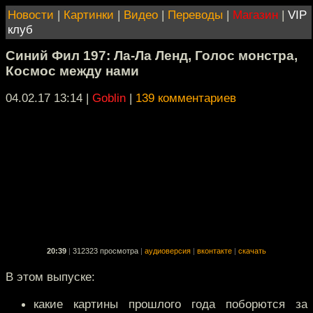
Новости
|
Картинки
|
Видео
|
Переводы
|
Магазин
|
VIP
клуб
Синий Фил 197: Ла-Ла Ленд, Голос монстра,
Космос между нами
04.02.17 13:14
|
Goblin
|
139 комментариев
20:39
|
312323 просмотра
|
аудиоверсия
|
вконтакте
|
скачать
В этом выпуске:
какие картины прошлого года поборются за