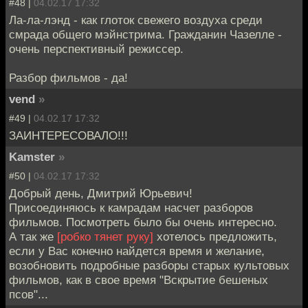
#48 |
04.02.17 17:32
Ла-ла-лэнд - как глоток свежего воздуха среди
смрада общего мэйнстрима. Гражданин Чазелле -
очень перспективный режиссер.
Разбор фильмов - да!
vend
»
#49 |
04.02.17 17:32
ЗАИНТЕРЕСОВАЛО!!!
Kamster
»
#50 |
04.02.17 17:32
Добрый день, Дмитрий Юрьевич!
Присоединяюсь к камрадам насчет разборов
фильмов. Посмотреть было бы очень интересно.
А так же
[робко тянет руку]
хотелось предложить,
если у Вас конечно найдется время и желание,
возобновить подробные разборы старых культовых
фильмов, как в свое время "Вскрытие бешеных
псов"...