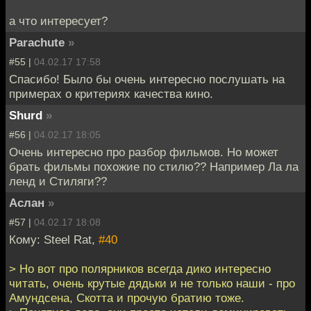
а что интересует?
Parachute
»
#55 |
04.02.17 17:58
Спасибо! Было бы очень интересно послушать на
примерах о критериях качества кино.
Shurd
»
#56 |
04.02.17 18:05
Очень интересно про разбор фильмов. Но может
брать фильмы похожие по стилю?? Например Ла ла
ленд и Стиляги??
Аслан
»
#57 |
04.02.17 18:08
Кому: Steel Rat,
#40
> Но вот про полярников всегда дико интересно
читать, очень крутые дядьки и не только наши - про
Амундсена, Скотта и прочую братию тоже.