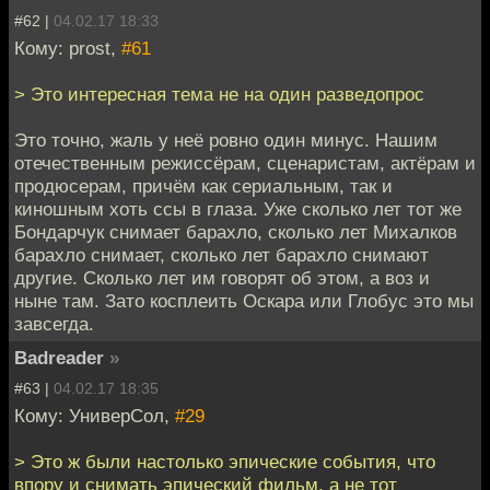
#62 |
04.02.17 18:33
Кому: prost,
#61
> Это интересная тема не на один разведопрос
Это точно, жаль у неё ровно один минус. Нашим
отечественным режиссёрам, сценаристам, актёрам и
продюсерам, причём как сериальным, так и
киношным хоть ссы в глаза. Уже сколько лет тот же
Бондарчук снимает барахло, сколько лет Михалков
барахло снимает, сколько лет барахло снимают
другие. Сколько лет им говорят об этом, а воз и
ныне там. Зато косплеить Оскара или Глобус это мы
завсегда.
Badreader
»
#63 |
04.02.17 18:35
Кому: УниверСол,
#29
> Это ж были настолько эпические события, что
впору и снимать эпический фильм, а не тот