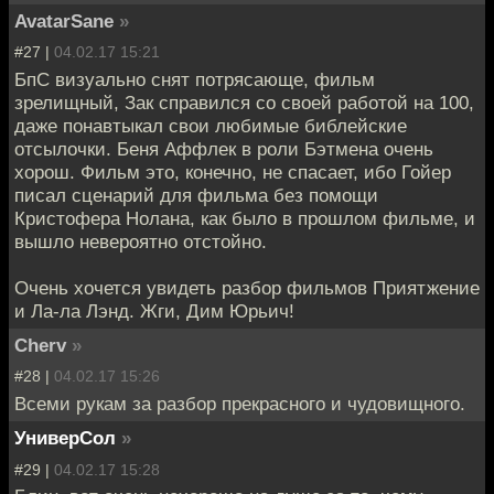
AvatarSane
»
#27 |
04.02.17 15:21
БпС визуально снят потрясающе, фильм
зрелищный, Зак справился со своей работой на 100,
даже понавтыкал свои любимые библейские
отсылочки. Беня Аффлек в роли Бэтмена очень
хорош. Фильм это, конечно, не спасает, ибо Гойер
писал сценарий для фильма без помощи
Кристофера Нолана, как было в прошлом фильме, и
вышло невероятно отстойно.
Очень хочется увидеть разбор фильмов Приятжение
и Ла-ла Лэнд. Жги, Дим Юрьич!
Cherv
»
#28 |
04.02.17 15:26
Всеми рукам за разбор прекрасного и чудовищного.
УниверСол
»
#29 |
04.02.17 15:28