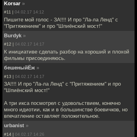
Korsar
»
#11 |
04.02.17 14:12
Пишите мой голос - ЗА!!!! И про "Ла-ла Ленд" с
"Притяжением" и про "Шпиёнский мост!"
Burdyk
»
#12 |
04.02.17 14:17
К инициативе сделать разбор на хороший и плохой
фильмы присоединяюсь.
бешеныйЁж
»
#13 |
04.02.17 14:17
ЗА!!!! И про "Ла-ла Ленд" с "Притяжением" и про
"Шпиёнский мост!"
А три икса посмотрел с удовольствием, конечно
много идиотии, как и в большинстве боевичков, но
впечатление оставляет положительное.
urbanist
»
#14 |
04.02.17 14:26