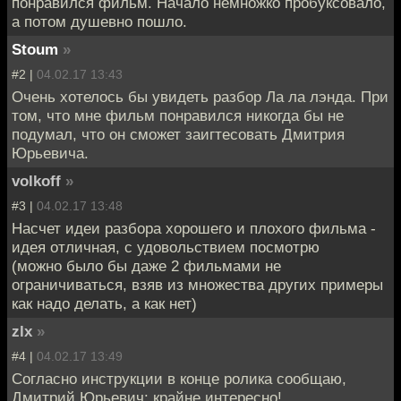
понравился фильм. Начало немножко пробуксовало,
а потом душевно пошло.
Stoum
»
#2 |
04.02.17 13:43
Очень хотелось бы увидеть разбор Ла ла лэнда. При
том, что мне фильм понравился никогда бы не
подумал, что он сможет заигтесовать Дмитрия
Юрьевича.
volkoff
»
#3 |
04.02.17 13:48
Насчет идеи разбора хорошего и плохого фильма -
идея отличная, с удовольствием посмотрю
(можно было бы даже 2 фильмами не
ограничиваться, взяв из множества других примеры
как надо делать, а как нет)
zlx
»
#4 |
04.02.17 13:49
Согласно инструкции в конце ролика сообщаю,
Дмитрий Юрьевич: крайне интересно!