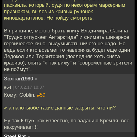
пасквиль, который, судя по некоторым маркерным
признакам, вылез из кривых ручонок
киношарлатанов. Не пойду смотреть.
В принципе, можно брать книгу Владимира Санина
"Трудно отпускает Антарктида" и снимать шикарное
героическое кино, выдумывать ничего не надо. Но
ведь если кто возьмет то наверняка будет еще один
Ледокол или Территория (последняя хоть снята
красиво), опять "я так вижу" и "современные зрители
не поймут".
Золтан1980
»
#64 |
04.02.17 18:37
Кому: Goblin,
#59
> а на ютьюбе такие данные закрыты, что ли?
Ну так Ютуб, как известно, по заданию Кремля, всё
накручивает!!!
Steel Rat
»