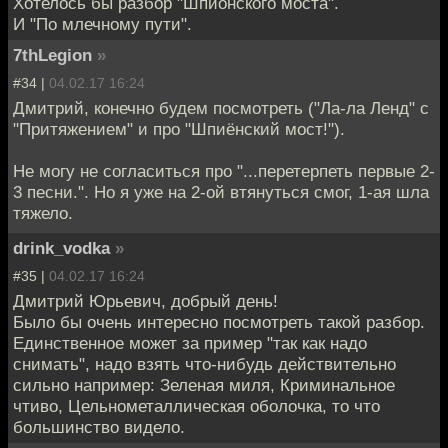
Хотелось бы разбор "Шпионского моста".
И "По млечному пути".
7thLegion
»
#34 |
04.02.17 16:24
Дмитрий, конечно будем посмотреть ("Ла-ла Ленд" с
"Притяжением" и про "Шпиёнский мост!").
Не могу не согласиться про "...перетерпеть первые 2-
3 песни.". Но я уже на 2-ой втянуться смог, 1-ая шла
тяжело.
drink_vodka
»
#35 |
04.02.17 16:24
Дмитрий Юрьевич, добрый день!
Было бы очень интересно посмотреть такой разбор.
Единственное может за пример "так как надо
снимать", надо взять что-нибудь действительно
сильно например: Зеленая миля, Криминальное
чтиво, Цельнометаллическая оболочка, то что
большинство видело.