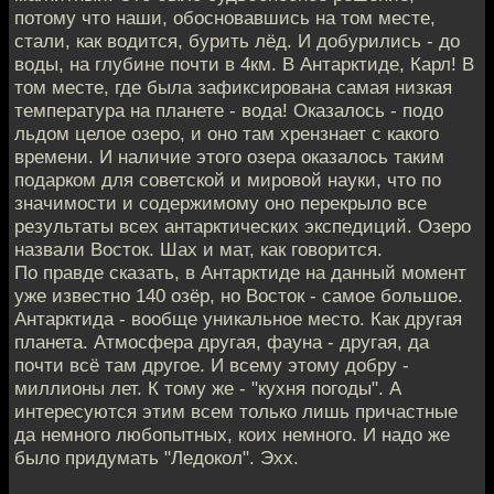
потому что наши, обосновавшись на том месте,
стали, как водится, бурить лёд. И добурились - до
воды, на глубине почти в 4км. В Антарктиде, Карл! В
том месте, где была зафиксирована самая низкая
температура на планете - вода! Оказалось - подо
льдом целое озеро, и оно там хрензнает с какого
времени. И наличие этого озера оказалось таким
подарком для советской и мировой науки, что по
значимости и содержимому оно перекрыло все
результаты всех антарктических экспедиций. Озеро
назвали Восток. Шах и мат, как говорится.
По правде сказать, в Антарктиде на данный момент
уже известно 140 озёр, но Восток - самое большое.
Антарктида - вообще уникальное место. Как другая
планета. Атмосфера другая, фауна - другая, да
почти всё там другое. И всему этому добру -
миллионы лет. К тому же - "кухня погоды". А
интересуются этим всем только лишь причастные
да немного любопытных, коих немного. И надо же
было придумать "Ледокол". Эхх.