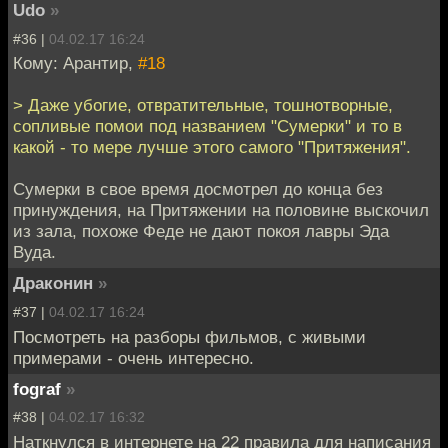
Udo
»
#36 |
04.02.17 16:24
Кому: Арантир,
#18
> Даже убогие, отвратительные, тошнотворные,
сопливые помои под названием "Сумерки" и то в
какой - то мере лучше этого самого "Притяжения".
Сумерки в свое время досмотрел до конца без
принуждения, на Притяжении на половине выскочил
из зала, похоже Феде не дают покоя лавры Эда
Вуда.
Драконин
»
#37 |
04.02.17 16:24
Посмотреть на разборы фильмов, с живыми
примерами - очень интересно.
fograf
»
#38 |
04.02.17 16:32
Наткнулся в интернете на 22 правила для написания