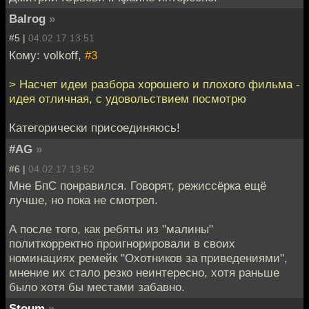
Balrog
»
#5 |
04.02.17 13:51
Кому: volkoff,
#3
> Насчет идеи разбора хорошего и плохого фильма -
идея отличная, с удовольствием посмотрю
Категорически присоединяюсь!
#AG
»
#6 |
04.02.17 13:52
Мне БпС понравился. Говорят, режиссёрка ещё
лучше, но пока не смотрел.
А после того, как ребяты из "малины"
политкорректно проигнорировали в своих
номинациях ремейк "Охотников за приведениями",
мнение их стало резко неинтересно, хотя раньше
было хотя бы местами забавно.
Stoum
»