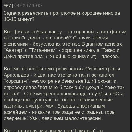
#67 |
04.02.17 19:08
Задача разъяснить про плохое и хорошее кино за
10-15 минут?
Вот фильм собрал кассу - он хороший, а вот фильм
не принёс денег - он плохой? С точки зрения
экономики - безусловно, это так. В данном аспекте
"Аватар" с "Титаником" - хорошее кино, а "Такер и
Дэйл против зла" ("Убойные каникулы") - плохое?
Вот мы в юности смотрели всяких Сильвестров и
Арнольдов - и для нас это кино так и останется
"хорошим", несмотря на банальнейший сюжет и
справедливое "вот мне б такую бицуху,я б тоже так
въ..ал!". С точки зрения пропаганды службы в ВС и
вообще физкультуры и спорта - великолепные
картины: смотри, мол, будешь спортивным
армейцем - никакие преграды не страшны, горы
свернёшь! Увы, девочкам малоинтересны.
Вот, к примеру, мы знаем про "Гамлета" со