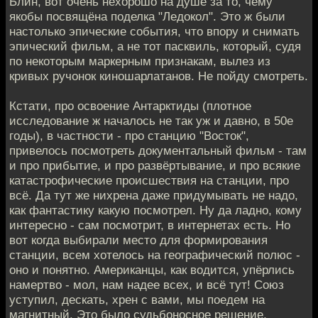
Блин, вот очень нехорошо на душе за то, чему
якобы посвящёна поделка "Ледокол". Это ж были
настолько эпические события, что впору и снимать
эпический фильм, а не тот пасквиль, который, судя
по некоторым маркерным признакам, вылез из
кривых ручонок киношарлатанов. Не пойду смотреть.
Кстати, про освоение Антарктиды (плотное
исследование ж началось не так уж и давно, в 50е
годы), в частности - про станцию "Восток",
привелось посмотреть документальный фильм - там
и про прибытие, и про развёртывание, и про всякие
катастрофические происшествия на станции, про
всё. Да тут же нихрена даже придумывать не надо,
как фантастику какую посмотрел. Ну да ладно, кому
интересно - сам посмотрит, в интернетах есть. Но
вот когда выбирали место для формирования
станции, всем хотелось на географический полюс -
оно и понятно. Американцы, как водится, упёрлись
намертво - мол, нам надее всех, и всё тут! Союз
уступил, дескать, хрен с вами, мы поедем на
магнитный. Это было судьбоносное решение,