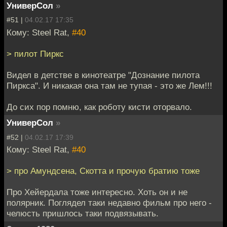
УниверСол
»
#51 |
04.02.17 17:35
Кому: Steel Rat,
#40
> пилот Пиркс
Видел в детстве в кинотеатре "Дознание пилота
Пиркса". И никакая она там не тупая - это же Лем!!!
До сих пор помню, как роботу кисти оторвало.
УниверСол
»
#52 |
04.02.17 17:39
Кому: Steel Rat,
#40
> про Амундсена, Скотта и прочую братию тоже
Про Хейердала тоже интересно. Хоть он и не
полярник. Поглядел таки недавно фильм про него -
челюсть пришлось таки подвязывать.