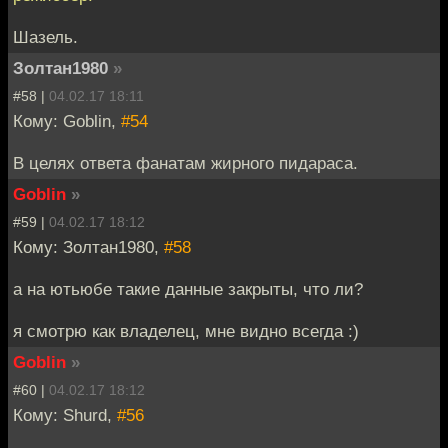
Шазель.
Золтан1980
»
#58 |
04.02.17 18:11
Кому: Goblin,
#54
В целях ответа фанатам жирного пидараса.
Goblin
»
#59 |
04.02.17 18:12
Кому: Золтан1980,
#58
а на ютьюбе такие данные закрыты, что ли?
я смотрю как владелец, мне видно всегда :)
Goblin
»
#60 |
04.02.17 18:12
Кому: Shurd,
#56