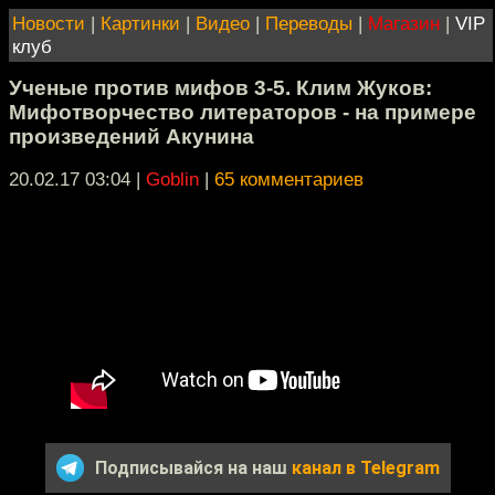
Новости
|
Картинки
|
Видео
|
Переводы
|
Магазин
|
VIP
клуб
Ученые против мифов 3-5. Клим Жуков:
Мифотворчество литераторов - на примере
произведений Акунина
20.02.17 03:04
|
Goblin
|
65 комментариев
Подписывайся на наш
канал в Telegram