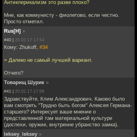
Антиклерикализм это разве плохо?
Мне, как коммунисту - фиолетово, если честно.
Просто отметил.
Rus[H]
»
#40 |
20.02.17 17:54
Кому: Zhukoff,
#34
> Далеко не самый лучший вариант.
Отчего?
Товарищ Шурик
»
#41 |
20.02.17 17:58
Здравствуйте, Клим Александрович. Каково было
вам смотреть "Трудно быть богом" Алексея Германа-
старшего? Интересует ваше мнение о
представленной там материальной культуре
(доспехи, оружие, внутренне убранство замка).
leksey_leksey
»