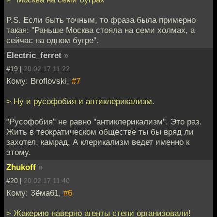
P.S. Если быть точным, то фраза была примерно
такая: "Раньше Москва стояла на семи холмах, а
сейчас на одном бугре".
Electric_ferret
»
#19 |
20.02.17 11:22
Кому: Broflovski,
#7
> Ну и русофобия и антиклерикализм.
"Русофобия" не равно "антиклерикализм". Это раз.
Жить в теократическом обществе ты бы вряд ли
захотел, камрад. А клерикализм ведет именно к
этому.
Zhukoff
»
#20 |
20.02.17 11:40
Кому: Зёма61,
#6
> Жакерию наверно агенты степи организовали!