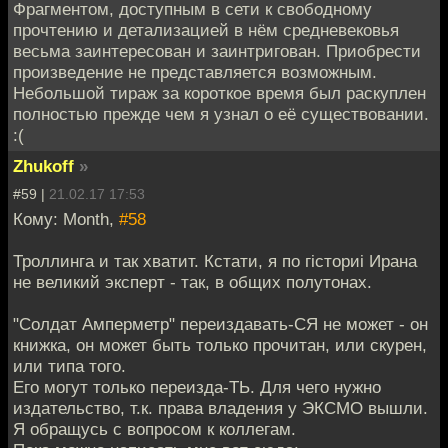
Фрагментом, доступным в сети к свободному
прочтению и детализацией в нём средневековья
весьма заинтересован и заинтригован. Приобрести
произведение не представляется возможным.
Небольшой тираж за короткое время был раскуплен
полностью прежде чем я узнал о её существовании.
:(
Zhukoff
»
#59 |
21.02.17 17:53
Кому: Month,
#58
Троллинга и так хватит. Кстати, я по гiсториi Ирана
не великий эксперт - так, в общих полутонах.
"Солдат Амперметр" переиздавать-СЯ не может - он
книжка, он может быть только прочитан, или скурен,
или типа того.
Его могут только переизда-ТЬ. Для чего нужно
издательство, т.к. права владения у ЭКСМО вышли.
Я обращусь с вопросом к коллегам.