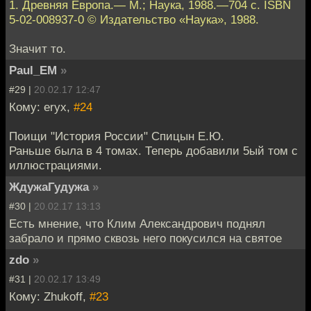
1. Древняя Европа.— М.; Наука, 1988.—704 с. ISBN
5-02-008937-0 © Издательство «Наука», 1988.
Значит то.
Paul_EM
»
#29 |
20.02.17 12:47
Кому: eryx,
#24
Поищи "История России" Спицын Е.Ю.
Раньше была в 4 томах. Теперь добавили 5ый том с
иллюстрациями.
ЖдужаГудужа
»
#30 |
20.02.17 13:13
Есть мнение, что Клим Александрович поднял
забрало и прямо сквозь него покусился на святое
zdo
»
#31 |
20.02.17 13:49
Кому: Zhukoff,
#23