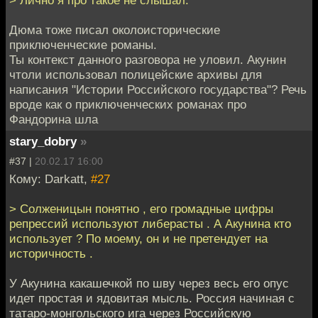
> Лично я про такое не слышал.
Дюма тоже писал околоисторические
приключенческие романы.
Ты контекст данного разговора не уловил. Акунин
чтоли использовал полицейские архивы для
написания "Истории Российского государства"? Речь
вроде как о приключенческих романах про
Фандорина шла
stary_dobry
»
#37 |
20.02.17 16:00
Кому: Darkatt,
#27
> Солженицын понятно , его громадные цифры
репрессий используют либерасты . А Акунина кто
использует ? По моему, он и не претендует на
историчность .
У Акунина какашечкой по шву через весь его опус
идет простая и ядовитая мысль. Россия начиная с
татаро-монгольского ига через Российскую