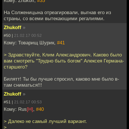
Кому: Zhukoff,
#35
На Солженицына отреагировали, выгнав его из
страны, со всеми вытекающими регалиями.
Zhukoff
»
#50 |
21.02.17 00:52
Кому: Товарищ Шурик,
#41
> Здравствуйте, Клим Александрович. Каково было
вам смотреть "Трудно быть богом" Алексея Германа-
старшего?
Билятт! Ты бы лучше спросил, каково мне было в-
там сниматься!!!
Zhukoff
»
#51 |
21.02.17 00:53
Кому: Rus
[H]
,
#40
> Далеко не самый лучший вариант.
>