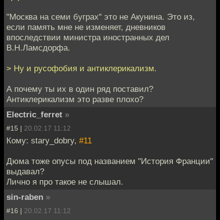
"Москва на семи буграх" это не Акунина. Это из,
если память мне не изменяет, дневников
впоследствии министра иностранных дел
В.Н.Ламсдорфа.
> Ну и русофобия и антиклерикализм.
А почему ты их в один ряд поставил?
Антиклерикализм это разве плохо?
Electric_ferret
»
#15 |
20.02.17 11:12
Кому: stary_dobry,
#11
Дюма тоже опусы под названием "История Франции"
выдавал?
Лично я про такое не слышал.
sin-raben
»
#16 |
20.02.17 11:12