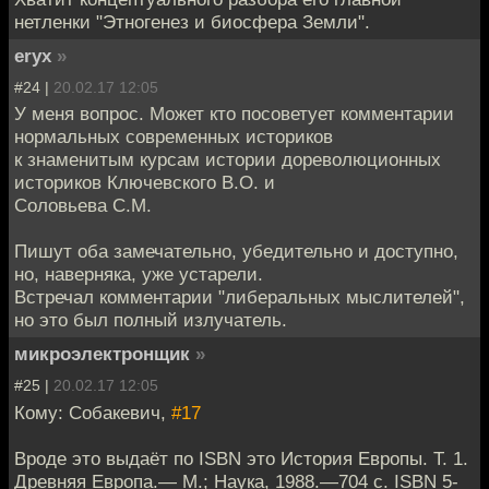
нетленки "Этногенез и биосфера Земли".
eryx
»
#24 |
20.02.17 12:05
У меня вопрос. Может кто посоветует комментарии
нормальных современных историков
к знаменитым курсам истории дореволюционных
историков Ключевского В.О. и
Соловьева С.М.
Пишут оба замечательно, убедительно и доступно,
но, наверняка, уже устарели.
Встречал комментарии "либеральных мыслителей",
но это был полный излучатель.
микроэлектронщик
»
#25 |
20.02.17 12:05
Кому: Собакевич,
#17
Вроде это выдаёт по ISBN это История Европы. Т. 1.
Древняя Европа.— М.; Наука, 1988.—704 с. ISBN 5-