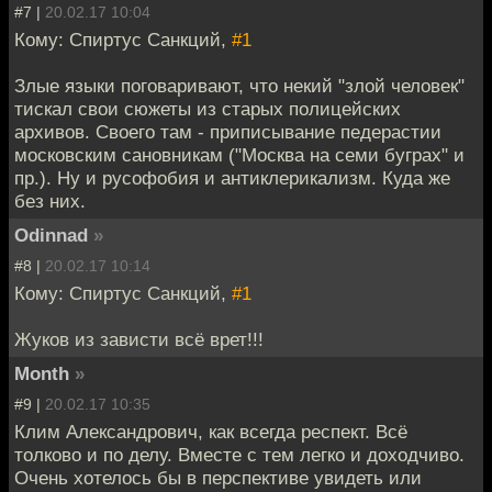
#7 |
20.02.17 10:04
Кому: Спиртус Санкций,
#1
Злые языки поговаривают, что некий "злой человек"
тискал свои сюжеты из старых полицейских
архивов. Своего там - приписывание педерастии
московским сановникам ("Москва на семи буграх" и
пр.). Ну и русофобия и антиклерикализм. Куда же
без них.
Odinnad
»
#8 |
20.02.17 10:14
Кому: Спиртус Санкций,
#1
Жуков из зависти всё врет!!!
Month
»
#9 |
20.02.17 10:35
Клим Александрович, как всегда респект. Всё
толково и по делу. Вместе с тем легко и доходчиво.
Очень хотелось бы в перспективе увидеть или