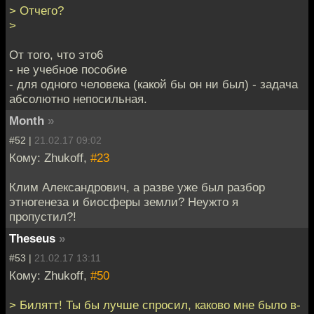
> Отчего?
>
От того, что это6
- не учебное пособие
- для одного человека (какой бы он ни был) - задача
абсолютно непосильная.
Month
»
#52 |
21.02.17 09:02
Кому: Zhukoff,
#23
Клим Александрович, а разве уже был разбор
этногенеза и биосферы земли? Неужто я
пропустил?!
Theseus
»
#53 |
21.02.17 13:11
Кому: Zhukoff,
#50
> Билятт! Ты бы лучше спросил, каково мне было в-