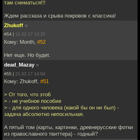
там сниматься!!!
Ждем рассказа и срыва покровов с классика!
Zhukoff
»
#54 |
21.02.17 13:25
Кому: Month,
#52
Нет еще. Но будет.
dead_Mazay
»
#55 |
21.02.17 14:04
Кому: Zhukoff,
#51
> От того, что это6
> - не учебное пособие
> - для одного человека (какой бы он ни был) -
задача абсолютно непосильная.
А пятый том (карты, картинки, древнерусские фотки
из православного твиттера) - годный?