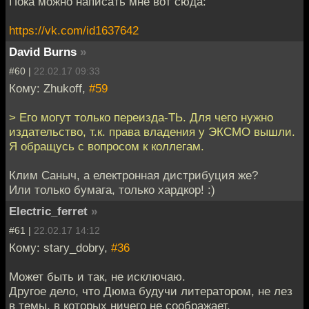
Пока можно написать мне вот сюда:
https://vk.com/id1637642
David Burns
»
#60 |
22.02.17 09:33
Кому: Zhukoff,
#59
> Его могут только переизда-ТЬ. Для чего нужно
издательство, т.к. права владения у ЭКСМО вышли.
Я обращусь с вопросом к коллегам.
Клим Саныч, а електронная дистрибуция же?
Или только бумага, только хардкор! :)
Electric_ferret
»
#61 |
22.02.17 14:12
Кому: stary_dobry,
#36
Может быть и так, не исключаю.
Другое дело, что Дюма будучи литератором, не лез
в темы, в которых ничего не соображает.