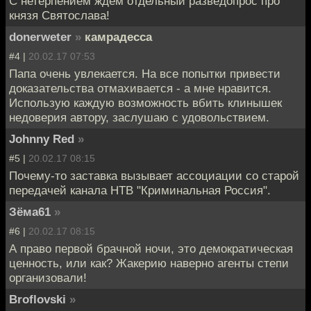
С нетерпением ждем отдельный разведопрос про
князя Святослава!
donerweter
»
камрадесса
#4 |
20.02.17 07:53
Папа очень увлекается. На все попытки привести
доказательства отмахивается - а мне нравится.
Использую каждую возможность вбить клинышек
недоверия автору, заслушаю с удовольствием.
Johnny Red
»
#5 |
20.02.17 08:15
Почему-то заставка вызывает ассоциации со старой
передачей канала НТВ "Криминальная Россия".
Зёма61
»
#6 |
20.02.17 08:15
А право первой брачной ночи, это демократическая
ценность, или как? Жакерию наверно агенты степи
организовали!
Broflovski
»