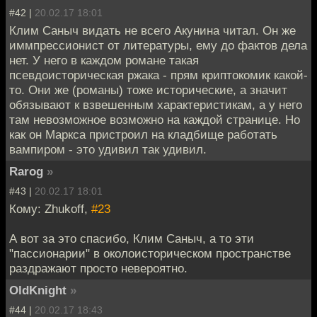
#42 |
20.02.17 18:01
Клим Саныч видать не всего Акунина читал. Он же
иммпрессионист от литературы, ему до фактов дела
нет. У него в каждом романе такая
псевдоисторическая ржака - прям криптокомик какой-
то. Они же (романы) тоже исторические, а значит
обязывают к взвешенным характеристикам, а у него
там невозможное возможно на каждой странице. Но
как он Маркса пристроил на кладбище работать
вампиром - это удивил так удивил.
Rarog
»
#43 |
20.02.17 18:01
Кому: Zhukoff,
#23
А вот за это спасибо, Клим Саныч, а то эти
"пассионарии" в околоисторическом пространстве
раздражают просто невероятно.
OldKnight
»
#44 |
20.02.17 18:43