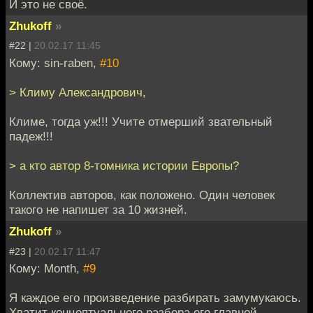
И это не своё.
Zhukoff
»
#22 |
20.02.17 11:45
Кому: sin-raben,
#10
> Климу Александрович,
Климе, тогда уж!!! Учите отмерший звательный
падеж!!!
> а кто автор 8-томника истории Европы?
Коллектив авторов, как положено. Один человек
такого не напишет за 10 жизней.
Zhukoff
»
#23 |
20.02.17 11:47
Кому: Month,
#9
Я каждое его произведение разбирать замумукаюсь.
Хватит концептуального разбора его главной