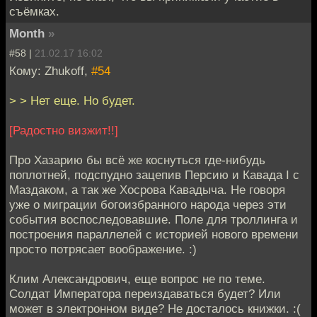
съёмках.
Month
»
#58 |
21.02.17 16:02
Кому: Zhukoff,
#54
> > Нет еще. Но будет.
[Радостно визжит!!]
Про Хазарию бы всё же коснуться где-нибудь
поплотней, подспудно зацепив Персию и Кавада I с
Маздаком, а так же Хосрова Кавадыча. Не говоря
уже о миграции богоизбранного народа через эти
события воспоследовавшие. Поле для троллинга и
построения параллелей с историей нового времени
просто потрясает воображение. :)
Клим Александрович, еще вопрос не по теме.
Солдат Императора переиздаваться будет? Или
может в электронном виде? Не досталось книжки. :(