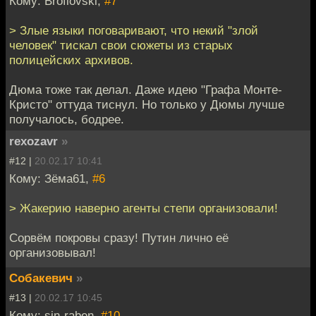
Кому: Broflovski,
#7
> Злые языки поговаривают, что некий "злой
человек" тискал свои сюжеты из старых
полицейских архивов.
Дюма тоже так делал. Даже идею "Графа Монте-
Кристо" оттуда тиснул. Но только у Дюмы лучше
получалось, бодрее.
rexozavr
»
#12 |
20.02.17 10:41
Кому: Зёма61,
#6
> Жакерию наверно агенты степи организовали!
Сорвём покровы сразу! Путин лично её
организовывал!
Собакевич
»
#13 |
20.02.17 10:45
Кому: sin-raben,
#10