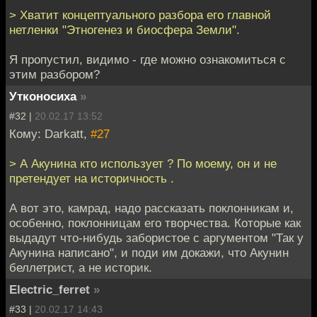
> Хватит концептуального разбора его главной
нетленки "Этногенез и биосфера Земли".
Я пропустил, видимо - где можно ознакомиться с
этим разбором?
Утконосиха
»
#32 |
20.02.17 13:52
Кому: Darkatt,
#27
> А Акунина кто использует ? По моему, он и не
претендует на историчность .
А вот это, камрад, надо рассказать поклонникам и,
особенно, поклонницам его творчества. Которые как
выдадут что-нибудь забористое с аргументом "Так у
Акунина написано", и поди им докажи, что Акунин
беллетрист, а не историк.
Electric_ferret
»
#33 |
20.02.17 14:43