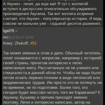
А Акунин - лезет, да еще как! Я тут с коллегой
вступил в дискуссию относительно обсуждаемого
произведения Акунина. Так вот коллега искренне
считает, что Акунин - популяризатор истории. И ведь
совсем не мальчик уже - седьмой десяток разменял.
IgeI75
»
#62 |
23.02.17 14:51
Кому: Zhukoff,
#51
Так может именно в этом и дело. Обычный читатель
хочет ознакомится с вопросом, например с историей
своей страны, прочитав интересно и легко
написанную книгу. Рассчитанную не не ученого или
специалиста в данной области. Чтобы не надо было
потом искать первоисточники в виде летописей или
академических трудов. Им просто это не потянуть ни
по времени, ни по подготовке. Более того, кто
сегодня будет массово читать того же Карамзина? К
Акунину, Бушкову и прочим приходят именно
поэтому. Легко и интересно написано, автор на