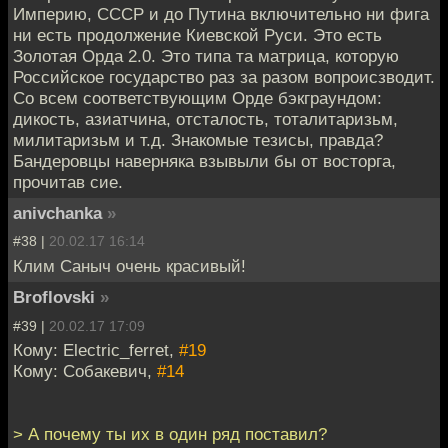
Империю, СССР и до Путина включительно ни фига
ни есть продолжение Киевской Руси. Это есть
Золотая Орда 2.0. Это типа та матрица, которую
Российское государство раз за разом вопроисзводит.
Со всем соответствующим Орде бэкграундом:
дикость, азиатчина, отсталость, тоталитаризьм,
милитаризьм и т.д. Знакомые тезисы, правда?
Бандеровцы наверняка взывыли бы от восторга,
прочитав сие.
anivchanka
»
#38 |
20.02.17 16:14
Клим Саныч очень красивый!
Broflovski
»
#39 |
20.02.17 17:09
Кому: Electric_ferret,
#19
Кому: Собакевич,
#14
> А почему ты их в один ряд поставил?