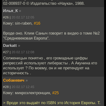
02-008937-0 © Издательство «Наука», 1988.
Илья_К
»
#26 |
20.02.17 12:05
Кому: sin-raben,
#16
Вроде оно. Клим Саныч говорит в видео о томе №2
"Средневековая Европа".
Darkatt
»
#27 |
20.02.17 12:08
Солженицын понятно , его громадные цифры
репрессий используют либерасты . А Акунина кто
использует ? По моему, он и не претендует на
историчность .
Собакевич
»
#28 |
20.02.17 12:45
Кому: микроэлектронщик,
#25
> Вроде это выдаёт по ISBN это История Европы. Т.