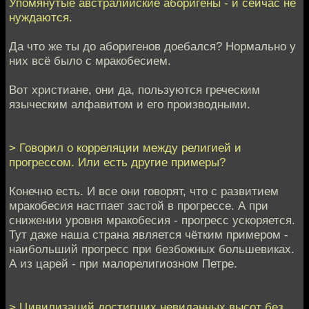
Упомянутые австралийские аборигены - и сейчас не
нуждаются.
Да что же ты до аборигенов доебался? Нормально у
них всё было с мракобесием.
Вот христиане, они да, пользуются греческим
языческим алфавитом и его производными.
> Говорил о корреляции между религией и
прогрессом. Или есть другие примеры?
Конечно есть. И все они говорят, что с развитием
мракобесия настпает застой в прогрессе. А при
снижении уровня мракобесия - прогресс ускоряется.
Тут даже наша страна является чётким примером -
наибольший прогресс при безбожных большевиках.
А из царей - при малорелигиозном Петре.
> Цивилизаций достигших невиданных высот без