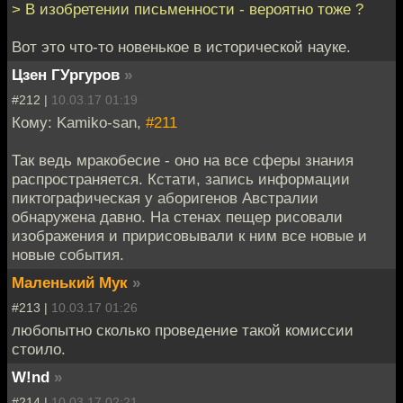
> В изобретении письменности - вероятно тоже ?
Вот это что-то новенькое в исторической науке.
Цзен ГУргуров
»
#212 |
10.03.17 01:19
Кому: Kamiko-san,
#211
Так ведь мракобесие - оно на все сферы знания
распространяется. Кстати, запись информации
пиктографическая у аборигенов Австралии
обнаружена давно. На стенах пещер рисовали
изображения и пририсовывали к ним все новые и
новые события.
Маленький Мук
»
#213 |
10.03.17 01:26
любопытно сколько проведение такой комиссии
стоило.
W!nd
»
#214 |
10.03.17 02:21