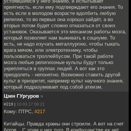
устоявшимся у него знанию, и испытывает
приятность, если ему подтверждают его знания. То
есть если в молодом возрасте вдолбить любую
религию, то во первых она хорошо зайдёт, а во
вторых потом будет сложно отказаться от своих
установок. Оказывается это механизм работы мозга,
который позволяет нам выживать в социуме. То
есть, не надо изучать металлургию, чтобы тыкать
врага мечом, или электротехнику, чтобы
пользоваться троллейбусом. При такой работе
мозга любые религиозные культы будут только
укрепляться в группах людей. А вот как это
преодолеть - непонятно. Возможно ставить другой
культ в приоритет, например культ научного знания,
который подразумевает под собой атеизм.
Цзен ГУргуров
»
#219 |
10.03.17 06:21
Кому: ПТРС,
#217
Китайцы. Правда храмы они строили. А вот на счет
богов... С этим у них туго. В конфуцанстве их нет