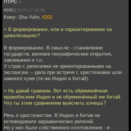
ПТРС
»
#206 |
09.03.17 23:38
Кому: Sha-Yulin,
#201
> В формировании, или в паразитировании на
цивилизациях?
В формировании. В смысле - становление
государств, великие географические открытия,
завоевания и т.п.
У стран с религиями не ориентированными на
экспансию -- дела при встрече с христианами шли
намного хуже (те-же Индия и Китай).
> Ну давай сравним. Вот есть обременённая
мракобесием Индия и не обременённый им Китай.
Что ты этим сравнением выяснить хочешь?
Речь о христианстве. В Индии и Китае не
исповедовали авраамических религий.
Но у них были собственного изготовления - и