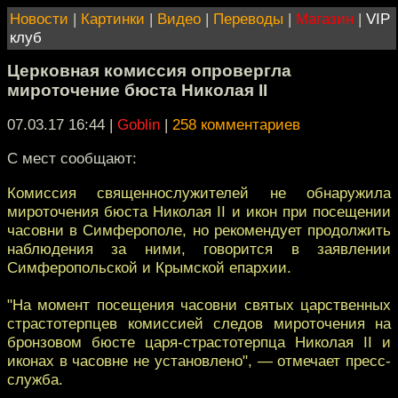
Новости
|
Картинки
|
Видео
|
Переводы
|
Магазин
|
VIP
клуб
Церковная комиссия опровергла
мироточение бюста Николая II
07.03.17 16:44
|
Goblin
|
258 комментариев
С мест сообщают:
Комиссия священнослужителей не обнаружила
мироточения бюста Николая II и икон при посещении
часовни в Симферополе, но рекомендует продолжить
наблюдения за ними, говорится в заявлении
Симферопольской и Крымской епархии.
"На момент посещения часовни святых царственных
страстотерпцев комиссией следов мироточения на
бронзовом бюсте царя-страстотерпца Николая II и
иконах в часовне не установлено", — отмечает пресс-
служба.