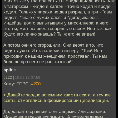
В их языке у глагола есть т.н. эвиденциальность. Как
в татарском - килде и килгэн - точно ходил и вроде
ходил. Только у пираха не два разрядп, а три - "сам
видел", "знаю с чужих слов" и "догадываюсь".
Индейцы долго выпытывали у миссилнера: а чего
это ты, мил-человек, говоришь о своем Исо так, как
будто его лично знаешь? Ты ж его не видел!
А потом они его огорошили. Они верят в то, что
видят духов. И сказали миссионеру: "Твой Исо
приходил к нашим женщинам, приставал. Ты нам
больше про него не рассказывай".
split
»
#222 |
10.03.17 07:59
Кому: ПТРС,
#200
> Давайте заодно вспомним как эта секта, а точнее
секты, отметились в формировании цивилизации.
Да, давайте сравним с китайцами. Или арабами.
Можно еще греков вспомнить. А потом зададим