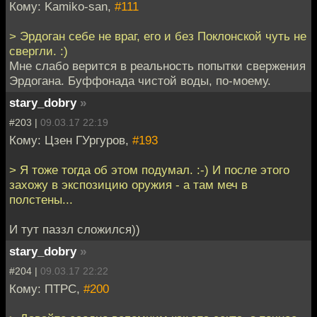
Кому: Kamiko-san,
#111
> Эрдоган себе не враг, его и без Поклонской чуть не
свергли. :)
Мне слабо верится в реальность попытки свержения
Эрдогана. Буффонада чистой воды, по-моему.
stary_dobry
»
#203 |
09.03.17 22:19
Кому: Цзен ГУргуров,
#193
> Я тоже тогда об этом подумал. :-) И после этого
захожу в экспозицию оружия - а там меч в
полстены...
И тут паззл сложился))
stary_dobry
»
#204 |
09.03.17 22:22
Кому: ПТРС,
#200