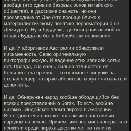
вообще (это одна из базовых основ китайского
общества), в даосизме она есть, но они
производные от Дао (что вообще ближе к
матераилистичекому понятию первоматерии а не
Демиурга). Ну и буддизм, где боги роли особой не
играют.Будда не бог в библейском понимании.
И да. У аборигенов Австралии обнаружили
письменность. Свою оригинальную
пиктографическую. И ведение этих записей сотни
лет. Правда, она очень сильно отличается от
большинства прочих - это огромные рисунки на
стенах пещер, которые аборигены могут считывать и
дополнять.
И да. Обнаружен народ вообще обходящийся без
всяких представлений о богах. То есть вообще
никаких. Индейское племя пираха в Амазонии.
Исследователи считают их самым счастливым
народом на земле. Причем, именно миссионеры, что
прожили среди пираха десятки лет но так и не