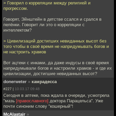
> Говорил о корреляции между религией и
прогрессом.
Говорят, Эйнштейн в детстве ссался и срался в
пелёнки. Говорит ли это о корреляции с
интеллектом?
> Цивилизаций достигших невиданных высот без
того чтобы в своё время не напридумывать богов и
не настроить храмов
Вот ацтеки с инками, да даже индусы в своё время
напридумывали богов и настроили храмов - и где их
цивилизации, достигшие невиданных высот?
donerweter
»
камрадесса
#227 |
10.03.17 09:48
Сегодня в аптеке, пока ждала в очереди, усмотрела
"мазь
[православного]
доктора Парацельса". Уже
почти синоним слову "кошерный"!
McAlastair
»