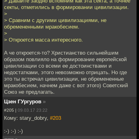
> Давайте заодно вспомним как эта секта, а точнее
секты, отметились в формировании цивилизации.
>
> Сравним с другими цивилизациями, не
обремененными мракобесием.
>
> Откроется масса интересного.
А че откроется-то? Христианство сильнейшим
образом повлияло на формирование европейской
цивилизации со всеми ее достоинствами и
недостатками, этого невозможно отрицать. Но где
это ты встречал цивилизации, не обремененные
мракобесием, начнем даже с вот этого) Советский
Союз не предлагать.
Цзен ГУргуров
»
#205 |
09.03.17 23:22
Кому: stary_dobry,
#203
:-) :-) :-)