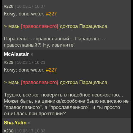
#228 |
10.03.17 10:07
Кому: donerweter,
#227
> мазь
[православного]
доктора Парацельса
Парацельс -- православный... Парацельс --
православный?! Ну, извините!
McAlastair
»
#229 |
10.03.17 10:21
Кому: donerweter,
#227
> мазь
[православного]
доктора Парацельса
Трудно, всё же, поверить в подобное невежество...
Может быть, на ценнике/коробочке было написано не
"православного", а "прославленного", и ты просто
ошиблась при прочтении?
Sha-Yulin
»
#230 |
10.03.17 10:33