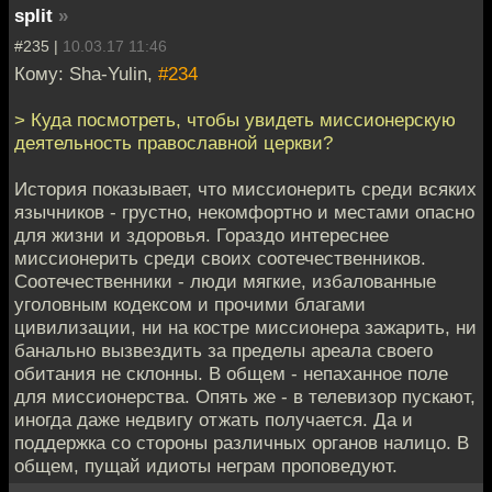
split
»
#235 |
10.03.17 11:46
Кому: Sha-Yulin,
#234
> Куда посмотреть, чтобы увидеть миссионерскую
деятельность православной церкви?
История показывает, что миссионерить среди всяких
язычников - грустно, некомфортно и местами опасно
для жизни и здоровья. Гораздо интереснее
миссионерить среди своих соотечественников.
Соотечественники - люди мягкие, избалованные
уголовным кодексом и прочими благами
цивилизации, ни на костре миссионера зажарить, ни
банально вызвездить за пределы ареала своего
обитания не склонны. В общем - непаханное поле
для миссионерства. Опять же - в телевизор пускают,
иногда даже недвигу отжать получается. Да и
поддержка со стороны различных органов налицо. В
общем, пущай идиоты неграм проповедуют.