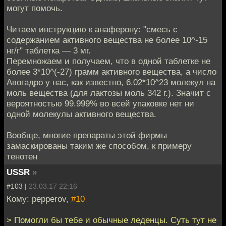
могут помочь.
Читаем инструкцию к анаферону: "смесь с
содержанием активного вещества не более 10^-15
нг/г" таблетка — 3 мг.
Перемножаем и получаем, что в одной таблетке не
более 3*10^(-27) грамм активного вещества, а число
Авогадро у нас, как известно, 6.02*10^23 молекул на
моль вещества (для лактозы моль 342 г.). Значит с
вероятностью 99.999% во всей упаковке нет ни
одной молекулы активного вещества.
Вообще, многие препараты этой фирмы
замаскированы таким же способом, к примеру
тенотен
USSR
»
#103 |
23.03.17 22:16
Кому: pepperov,
#10
> Помогли бы тебе и обычные леденцы. Суть тут не