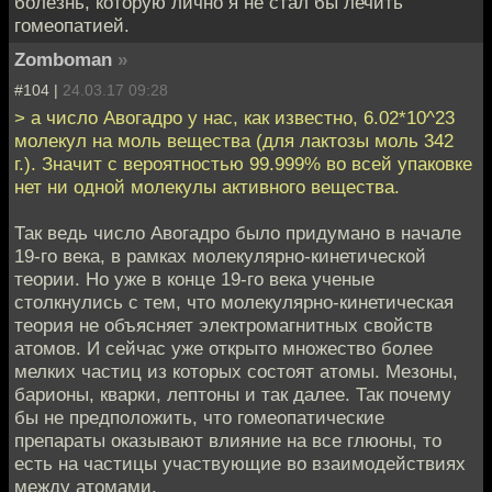
болезнь, которую лично я не стал бы лечить
гомеопатией.
Zomboman
»
#104 |
24.03.17 09:28
> а число Авогадро у нас, как известно, 6.02*10^23
молекул на моль вещества (для лактозы моль 342
г.). Значит с вероятностью 99.999% во всей упаковке
нет ни одной молекулы активного вещества.
Так ведь число Авогадро было придумано в начале
19-го века, в рамках молекулярно-кинетической
теории. Но уже в конце 19-го века ученые
столкнулись с тем, что молекулярно-кинетическая
теория не объясняет электромагнитных свойств
атомов. И сейчас уже открыто множество более
мелких частиц из которых состоят атомы. Мезоны,
барионы, кварки, лептоны и так далее. Так почему
бы не предположить, что гомеопатические
препараты оказывают влияние на все глюоны, то
есть на частицы участвующие во взаимодействиях
между атомами.