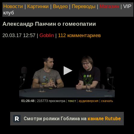
Новости
|
Картинки
|
Видео
|
Переводы
|
Магазин
|
VIP
клуб
Александр Панчин о гомеопатии
20.03.17 12:57
|
Goblin
|
112 комментариев
01:26:48
|
215773 просмотра
|
текст
|
аудиоверсия
|
скачать
Смотри ролики Гоблина на
канале Rutube