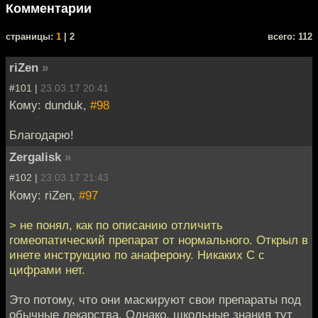
Комментарии
cтраницы:
1
| 2
всего: 112
riZen
»
#101 |
23.03.17 20:41
Кому: dunduk,
#98
Благодарю!
Zergalisk
»
#102 |
23.03.17 21:43
Кому: riZen,
#97
> не понял, как по описанию отличить
гомеопатический препарат от нормального. Открыл в
инете инструкцию по анаферону. Никаких С с
цифрами нет.
Это потому, что они маскируют свои препараты под
обычные лекарства. Однако, школьные знания тут