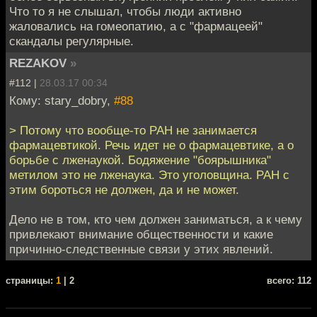
Что то я не слышал, чтобы люди активно
жаловались на гомеопатию, а с "фармацеей"
скандалы регулярные.
REZAKOV
»
#112 |
28.03.17 00:34
Кому: stary_dobry,
#88
> Потому что вообще-то РАН не занимается
фармацевтикой. Речь идет не о фармацевтике, а о
борьбе с лженаукой. Бодяжение "боярышника"
метилом это не лженаука. Это уголовщина. РАН с
этим бороться не должен, да и не может.
Дело не в том, кто чем должен заниматься, а к чему
привлекают внимание общественности и какие
причинно-следственные связи у этих явлений.
cтраницы:
1
| 2
всего: 112