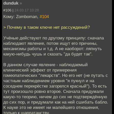
dunduk
»
#106 |
24.03.17 10:28
Кому: Zomboman,
#104
> Почему в таком ключе нет рассуждений?
Учёные действуют по другому принципу: сначала
наблюдают явление, потом ищут его причины,
механизмы работы и т.д. А не наоборот: ляпнуть
какую-нибудь чушь и сказать "да будет так".
В данном случае явление - наблюдаемый
клинический эффект от примерения
гомеопатических "лекарств". Но его нет (не путать с
частным наблюдением уровня "я пукнул и на
соседнем перекрёстке загорелся красный"). То есть
тут произошло ровно второе. Сначала придумали
какую-то теорию, ничем до сих не подтверждённую
до сих пор, и придумали как на ней сшибать бабло.
К науке это не имеет ни малейшего отношения,
только к шарлатанству.