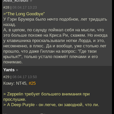
Alex_Krivoff
»
#28 |
08.04.17 13:23
>“The Long Goodbye”
У Гэри Брукера было нечто подобное, лет тридцать
назад.
А, в целом, по саунду поймал себя на мысли, что
это больше похоже на Криса Ри, скажем. Но иногда
у клавишника проскальзывали нотки Лорда, и это,
несомненно, в плюс. Да и вообще, уже столько лет
прошло, что даже Гиллан на вопрос: "Где твои
крылья?", только устало пожмёт плечами и его
понимаю.
Yants
»
#29 |
08.04.17 13:50
Кому: NT45,
#25
> Zeppelin требует большего внимания при
прослушке.
> А Deep Purple - он легче, он заводной, что ли.