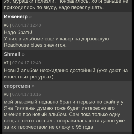
Ух, мурашки полезли. Понравилось, хотя раньше не
приходились по вкусу, надо переслушать.
Инженегр
»
#6 |
07.04.17 12:48
Надо брать!
У них в альбоме еще и кавер на дорзовскую
Roadhouse blues значится.
Shmell
»
#7 |
07.04.17 12:49
Новый альбом неожиданно достойный (уже дают на
известных ресурсах).
спортсмен
»
#8 |
07.04.17 13:16
мой знакомый недавно брал интервью по скайпу у
Яна Гиллана- думаю тоже будет интересно его
мнение про новый альбом. Cам пока только одну
вещь с него слышал - понравилась хотя давно уже
за их творчеством не слежу с 95 года