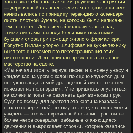
заготовил себе шпаргалки хитроумной конструкции
— деревянный планшет крепился к сцене, а на него
нанизывались по принципу перекидного календаря
листы плотной бумаги, на которых были написаны
тексты песен. Иен с женой полночи корпел над
этими листами, выводя большими печатными
буквами слова при помощи жирного фломастера.
Попутно Гиллан упорно шлифовал на кухне технику
быстрого и незаметного переворачивания этих
листов ногой. И вот пришло время показать свое
мастерство на сцене.
«Мы начали играть первую песню и к моему ужасу я
увидел как на уровне колен по сцене клубится дым
от сухого льда, а мой драгоценный лист с текстом
исчезает из поля зрения. Мне пришлось опуститься
на колени в попытке разогнать дым взмахами рук.
Судя по всему, для зрителя эта картина казалась
просто невероятной, потому что все, что они смогли
увидеть — это как скрюченный вокалист ростом не
более метра совершает забавные кланяющиеся
движения и выкрикивает строчки, которые казались
ему правильными. В довершении моего унижения