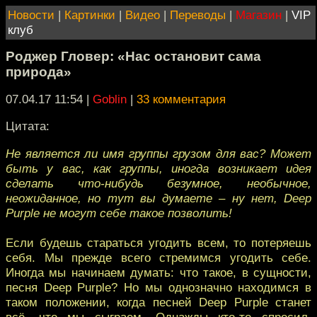
Новости
|
Картинки
|
Видео
|
Переводы
|
Магазин
|
VIP
клуб
Роджер Гловер: «Нас остановит сама
природа»
07.04.17 11:54
|
Goblin
|
33 комментария
Цитата:
Не является ли имя группы грузом для вас? Может
быть у вас, как группы, иногда возникает идея
сделать что-нибудь безумное, необычное,
неожиданное, но тут вы думаете – ну нет, Deep
Purple не могут себе такое позволить!
Если будешь стараться угодить всем, то потеряешь
себя. Мы прежде всего стремимся угодить себе.
Иногда мы начинаем думать: что такое, в сущности,
песня Deep Purple? Но мы однозначно находимся в
таком положении, когда песней Deep Purple станет
всё, что мы сыграем. Однажды кто-то спросил,