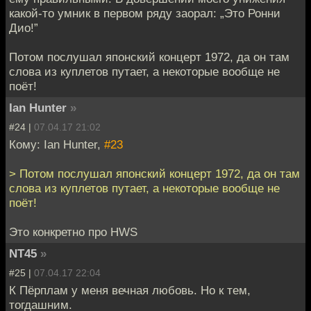
какой-то умник в первом ряду заорал: „Это Ронни
Дио!”
Потом послушал японский концерт 1972, да он там
слова из куплетов путает, а некоторые вообще не
поёт!
Ian Hunter
»
#24 |
07.04.17 21:02
Кому: Ian Hunter,
#23
> Потом послушал японский концерт 1972, да он там
слова из куплетов путает, а некоторые вообще не
поёт!
Это конкретно про HWS
NT45
»
#25 |
07.04.17 22:04
К Пёрплам у меня вечная любовь. Но к тем,
тогдашним.