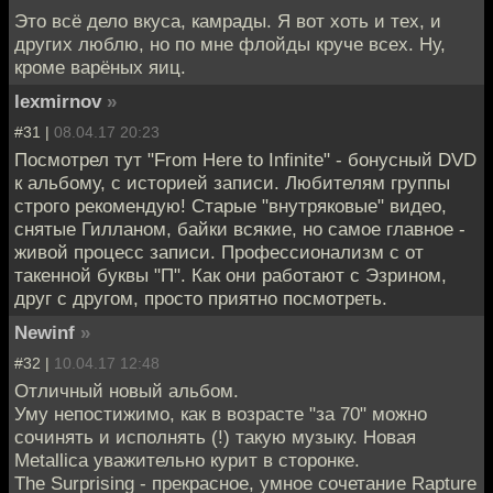
Это всё дело вкуса, камрады. Я вот хоть и тех, и
других люблю, но по мне флойды круче всех. Ну,
кроме варёных яиц.
lexmirnov
»
#31 |
08.04.17 20:23
Посмотрел тут "From Here to Infinite" - бонусный DVD
к альбому, с историей записи. Любителям группы
строго рекомендую! Старые "внутряковые" видео,
снятые Гилланом, байки всякие, но самое главное -
живой процесс записи. Профессионализм с от
такенной буквы "П". Как они работают с Эзрином,
друг с другом, просто приятно посмотреть.
Newinf
»
#32 |
10.04.17 12:48
Отличный новый альбом.
Уму непостижимо, как в возрасте "за 70" можно
сочинять и исполнять (!) такую музыку. Новая
Metallica уважительно курит в сторонке.
The Surprising - прекрасное, умное сочетание Rapture