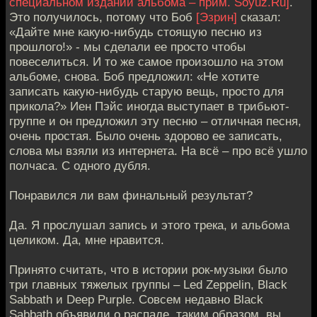
специальном издании альбома – прим. Soyuz.Ru]
.
Это получилось, потому что Боб
[Эзрин]
сказал:
«Дайте мне какую-нибудь стоящую песню из
прошлого!» - мы сделали ее просто чтобы
повеселиться. И то же самое произошло на этом
альбоме, снова. Боб предложил: «Не хотите
записать какую-нибудь старую вещь, просто для
прикола?» Иен Пэйс иногда выступает в трибьют-
группе и он предложил эту песню – отличная песня,
очень простая. Было очень здорово ее записать,
слова мы взяли из интернета. На всё – про всё ушло
полчаса. С одного дубля.
Понравился ли вам финальный результат?
Да. Я прослушал запись и этого трека, и альбома
целиком. Да, мне нравится.
Принято считать, что в истории рок-музыки было
три главных тяжелых группы – Led Zeppelin, Black
Sabbath и Deep Purple. Совсем недавно Black
Sabbath объявили о распаде, таким образом, вы