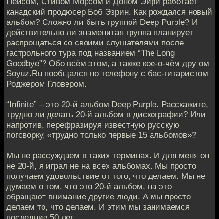
Пейсом, Стивом Морсом и Доном Эйри работает
канадский продюсер Боб Эзрин. Как рождался новый
альбом? Сложно ли быть группой Deep Purple? И
действительно ли знаменитая группа планирует
распрощаться со своими слушателями после
гастрольного тура под названием “The Long
Goodbye”? Обо всём этом, а также кое-о-чём другом
Soyuz.Ru пообщался по телефону с бас-гитаристом
Роджером Гловером.
“Infinite” – это 20-й альбом Deep Purple. Расскажите,
трудно ли делать 20-й альбом в дискографии? Или
напротив, перефразируя известную русскую
поговорку, «трудно только первые 15 альбомов»?
Мы не рассуждаем в таких терминах. И для меня он
не 20-й, я играл не на всех альбомах. Мы просто
получаем удовольствие от того, что делаем. Мы не
думаем о том, что это 20-й альбом, на это
обращают внимание другие люди. А мы просто
делаем то, что делаем. И этим мы занимаемся
последние 50 лет.