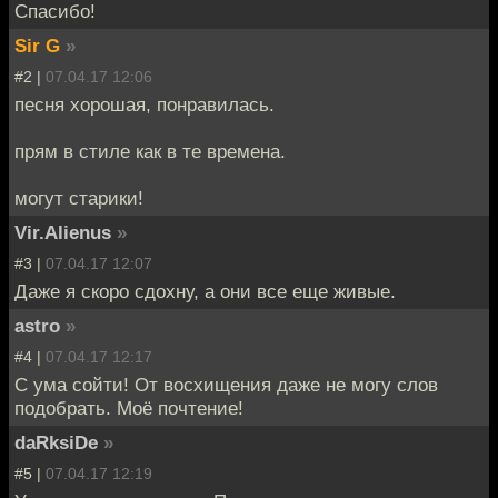
Спасибо!
Sir G
»
#2 |
07.04.17 12:06
песня хорошая, понравилась.
прям в стиле как в те времена.
могут старики!
Vir.Alienus
»
#3 |
07.04.17 12:07
Даже я скоро сдохну, а они все еще живые.
astro
»
#4 |
07.04.17 12:17
С ума сойти! От восхищения даже не могу слов
подобрать. Моё почтение!
daRksiDe
»
#5 |
07.04.17 12:19