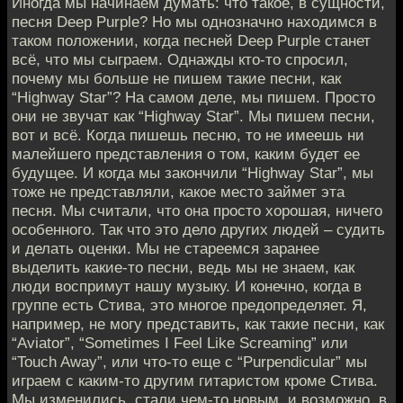
Иногда мы начинаем думать: что такое, в сущности,
песня Deep Purple? Но мы однозначно находимся в
таком положении, когда песней Deep Purple станет
всё, что мы сыграем. Однажды кто-то спросил,
почему мы больше не пишем такие песни, как
“Highway Star”? На самом деле, мы пишем. Просто
они не звучат как “Highway Star”. Мы пишем песни,
вот и всё. Когда пишешь песню, то не имеешь ни
малейшего представления о том, каким будет ее
будущее. И когда мы закончили “Highway Star”, мы
тоже не представляли, какое место займет эта
песня. Мы считали, что она просто хорошая, ничего
особенного. Так что это дело других людей – судить
и делать оценки. Мы не стареемся заранее
выделить какие-то песни, ведь мы не знаем, как
люди воспримут нашу музыку. И конечно, когда в
группе есть Стива, это многое предопределяет. Я,
например, не могу представить, как такие песни, как
“Aviator”, “Sometimes I Feel Like Screaming” или
“Touch Away”, или что-то еще с “Purpendicular” мы
играем с каким-то другим гитаристом кроме Стива.
Мы изменились, стали чем-то новым, и возможно, в