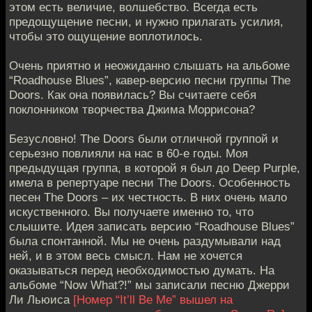
этом есть величие, волшебство. Всегда есть
предощущение песни, и нужно прилагать усилия,
чтобы это ощущение воплотилось.
Очень приятно и неожиданно слышать на альбоме
“Roadhouse Blues”, кавер-версию песни группы The
Doors. Как она появилась? Вы считаете себя
поклонником творчества Джима Моррисона?
Безусловно! The Doors были отличной группой и
серьезно повлияли на нас в 60-е годы. Моя
предыдущая группа, в которой я был до Deep Purple,
имела в репертуаре песни The Doors. Особенность
песен The Doors – их честность. В них очень мало
искуственного. Вы получаете именно то, что
слышите. Идея записать версию “Roadhouse Blues”
была спонтанной. Мы не очень раздумывали над
ней, и в этом весь смысл. Нам не хочется
оказываться перед необходимостью думать. На
альбоме “Now What?!” мы записали песню Джерри
Ли Льюиса
[Номер “It’ll Be Me” вышел на