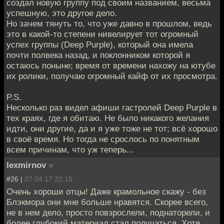
создал новую группу под своим названием, весьма
успешную, это другое дело.
Но зачем тянуть то, что уже давно в прошлом, ведь
это в какой-то степени нивелирует тот огромный
успех группы (Deep Purple), который она имела
почти полвека назад, и поклонником которой я
остаюсь поныне; время от времени нахожу на ютубе
их ролики, получаю огромный кайф от их просмотра.
P.S.
Несколько раз видел афиши гастролей Deep Purple в
тех краях, где я обитаю. Не было никакого желания
идти, они другие, да и я уже тоже не тот; всё хорошо
в своё время. Но тогда не срослось по понятным
всем причинам, что уж теперь...
lexmirnov
»
#26 |
07.04.17 22:15
Очень хороши отцы! Даже крамольное скажу - без
Блэкмора они мне больше нравятся. Скорее всего,
не в нем дело, просто повзрослели, поднаторели, и
более глубокий материал стал получаться. Хотя,