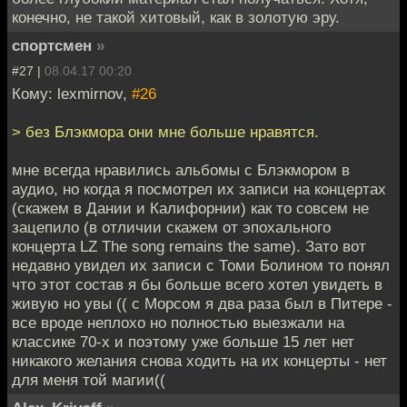
конечно, не такой хитовый, как в золотую эру.
спортсмен
»
#27 |
08.04.17 00:20
Кому: lexmirnov,
#26
> без Блэкмора они мне больше нравятся.
мне всегда нравились альбомы с Блэкмором в
аудио, но когда я посмотрел их записи на концертах
(скажем в Дании и Калифорнии) как то совсем не
зацепило (в отличии скажем от эпохального
концерта LZ The song remains the same). Зато вот
недавно увидел их записи с Томи Болином то понял
что этот состав я бы больше всего хотел увидеть в
живую но увы (( с Морсом я два раза был в Питере -
все вроде неплохо но полностью выезжали на
классике 70-х и поэтому уже больше 15 лет нет
никакого желания снова ходить на их концерты - нет
для меня той магии((