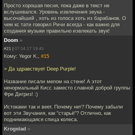
Просто хорошая песня, пока даже в текст не
вслушивался. Уровень извлечения звука -
высочайший , хоть из голоса хоть из барабанов. О
чем кс тати говорил Ричи всегда - как важно для
создания музыки правильно извлекать звук!
Doom
»
#21 |
07.04.17 19:45
Кому: Yegor K.,
#15
> Да здравствует Deep Purple!
Название писали мелом на стене! А этот
ненормальный Кисс заместо славной доброй группы
Фри Дигриз! :)
Истоками так и веет. Почему нет? Почему забыли
вот эти Звучания, как "старьё"? Отлично, как
поднимающаяся спица колеса.
Krogstad
»