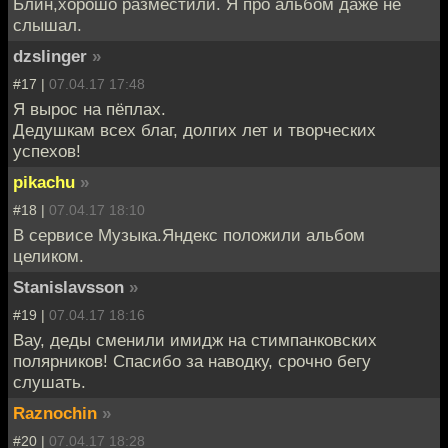
Блин,хорошо разместили. Я про альбом даже не
слышал.
dzslinger
»
#17 |
07.04.17 17:48
Я вырос на пёплах.
Дедушкам всех благ, долгих лет и творческих
успехов!
pikachu
»
#18 |
07.04.17 18:10
В сервисе Музыка.Яндекс положили альбом
целиком.
Stanislavsson
»
#19 |
07.04.17 18:16
Вау, деды сменили имидж на стимпанковских
полярников! Спасибо за наводку, срочно бегу
слушать.
Raznochin
»
#20 |
07.04.17 18:28