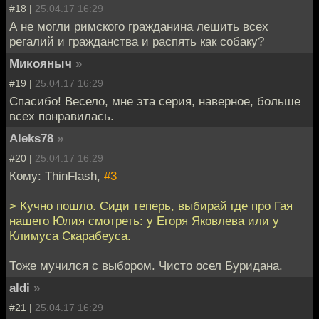
#18 |
25.04.17 16:29
А не могли римского гражданина лешить всех
регалий и гражданства и распять как собаку?
Микояныч
»
#19 |
25.04.17 16:29
Спасибо! Весело, мне эта серия, наверное, больше
всех понравилась.
Aleks78
»
#20 |
25.04.17 16:29
Кому: ThinFlash,
#3
> Кучно пошло. Сиди теперь, выбирай где про Гая
нашего Юлия смотреть: у Егоря Яковлева или у
Климуса Скарабеуса.
Тоже мучился с выбором. Чисто осел Буридана.
aldi
»
#21 |
25.04.17 16:29