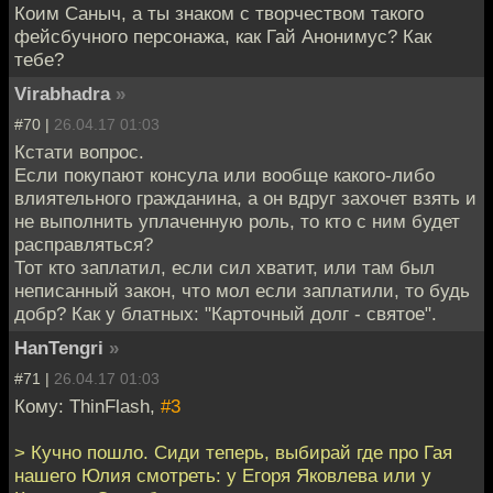
Коим Саныч, а ты знаком с творчеством такого
фейсбучного персонажа, как Гай Анонимус? Как
тебе?
Virabhadra
»
#70 |
26.04.17 01:03
Кстати вопрос.
Если покупают консула или вообще какого-либо
влиятельного гражданина, а он вдруг захочет взять и
не выполнить уплаченную роль, то кто с ним будет
расправляться?
Тот кто заплатил, если сил хватит, или там был
неписанный закон, что мол если заплатили, то будь
добр? Как у блатных: "Карточный долг - святое".
HanTengri
»
#71 |
26.04.17 01:03
Кому: ThinFlash,
#3
> Кучно пошло. Сиди теперь, выбирай где про Гая
нашего Юлия смотреть: у Егоря Яковлева или у