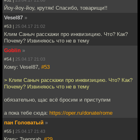
Йоу-йоу-йоу, крутяк! Спасибо, товарищи!!
Vesel87
»
#53 |
25.04.17 21:02
Клим Саныч расскажи про инквизицию. Что? Как?
Почему? Извиняюсь что не в тему
Goblin
»
#54 |
25.04.17 21:03
Кому: Vesel87,
#53
> Клим Саныч расскажи про инквизицию. Что? Как?
Почему? Извиняюсь что не в тему
обязательно, щас всё бросим и приступим
а пока тебе сюда:
https://oper.ru/donate/rome
пан Головатый
»
#55 |
25.04.17 21:43
Кому: Tsegorah,
#29