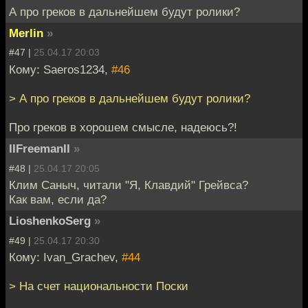
А про греков в дальнейшем будут ролики?
Merlin
»
#47 |
25.04.17 20:03
Кому: Saeros1234,
#46
> А про греков в дальнейшем будут ролики?
Про греков в хорошем смысле, надеюсь?!
IIFreemanII
»
#48 |
25.04.17 20:05
Клим Саныч, читали "Я, Клавдий" Грейвса?
Как вам, если да?
LioshenkoSerg
»
#49 |
25.04.17 20:30
Кому: Ivan_Grachev,
#44
> На счет национальности Поски