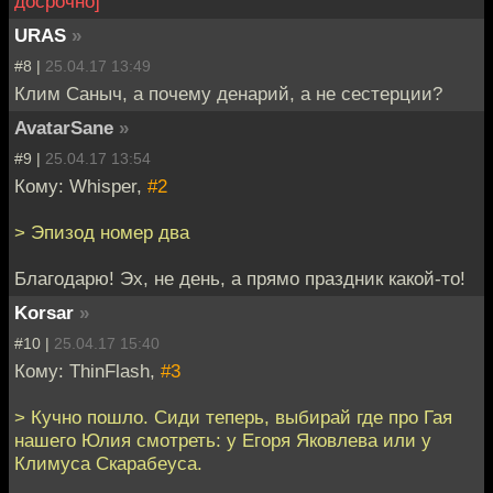
досрочно]
URAS
»
#8 |
25.04.17 13:49
Клим Саныч, а почему денарий, а не сестерции?
AvatarSane
»
#9 |
25.04.17 13:54
Кому: Whisper,
#2
> Эпизод номер два
Благодарю! Эх, не день, а прямо праздник какой-то!
Korsar
»
#10 |
25.04.17 15:40
Кому: ThinFlash,
#3
> Кучно пошло. Сиди теперь, выбирай где про Гая
нашего Юлия смотреть: у Егоря Яковлева или у
Климуса Скарабеуса.