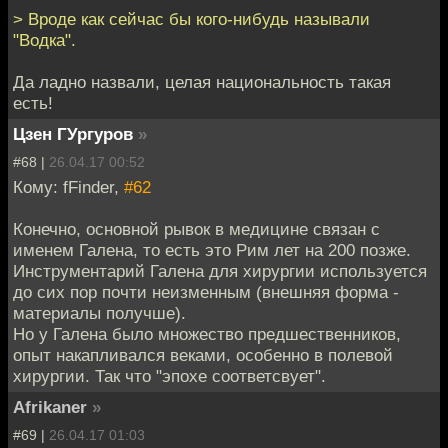
> Вроде как сейчас бы кого-нибудь называли
"Водка".
Да ладно назвали, целая национальность такая
есть!
Цзен ГУргуров
»
#68 |
26.04.17 00:52
Кому: fFinder,
#62
Конечно, основной рывок в медицине связан с
именем Галена, то есть это Рим лет на 200 позже.
Инструментарий Галена для хирургии используется
до сих пор почти неизменным (внешняя форма -
материалы получше).
Но у Галена было множество предшественников,
опыт накапливался веками, особенно в полевой
хирургии. Так что "эпохе соответсвует".
Afrikaner
»
#69 |
26.04.17 01:03