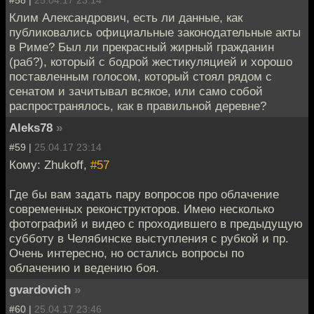
#58 |
25.04.17 23:14
Клим Александрович, есть ли данные, как
публиковались официальные законодательные акты
в Риме? Был ли прекрасный жирный гражданин
(раб?), который с бодрой жестикуляцией и хорошо
поставленным голосом, который стоял рядом с
сенатом и зачитывал всякое, или само собой
распространялось, как в правильной деревне?
Aleks78
»
#59 |
25.04.17 23:14
Кому: Zhukoff,
#57
Где бы вам задать пару вопросов про облачение
современных реконструкторов. Имею несколько
фотографий и видео с проходившего в предыдущую
субботу в Челябинске выступления с рубкой и пр.
Очень интересно, но остались вопросы по
облачению и ведению боя.
gvardovich
»
#60 |
25.04.17 23:46