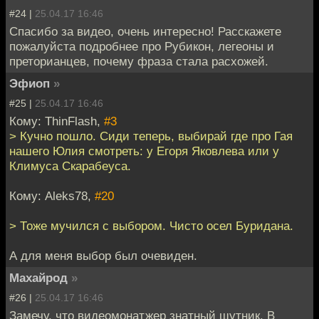
#24 |
25.04.17 16:46
Спасибо за видео, очень интересно! Расскажете
пожалуйста подробнее про Рубикон, легеоны и
преторианцев, почему фраза стала расхожей.
Эфиоп
»
#25 |
25.04.17 16:46
Кому: ThinFlash,
#3
> Кучно пошло. Сиди теперь, выбирай где про Гая
нашего Юлия смотреть: у Егоря Яковлева или у
Климуса Скарабеуса.
Кому: Aleks78,
#20
> Тоже мучился с выбором. Чисто осел Буридана.
А для меня выбор был очевиден.
Махайрод
»
#26 |
25.04.17 16:46
Замечу, что видеомонатжер знатный шутник. В