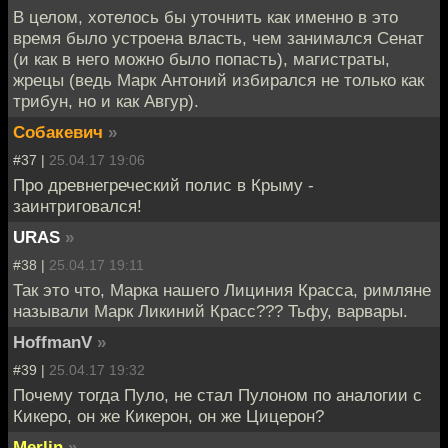
В целом, хотелось бы уточнить как именно в это
время было устроена власть, чем занимался Сенат
(и как в него можно было попасть), магистраты,
жрецы (ведь Марк Антоний избирался не только как
трибун, но и как Авгур).
Собакевич
»
#37 |
25.04.17 19:06
Про древнегреческий полис в Крыму -
заинтриговался!
URAS
»
#38 |
25.04.17 19:11
Так это что, Марка нашего Лициния Красса, римляне
называли Марк Ликиний Красс??? Тьфу, варвары.
HoffmanV
»
#39 |
25.04.17 19:32
Почему тогда Пуло, не стал Пулоном по аналогии с
Кикеро, он же Кикерон, он же Цицерон?
Merlin
»