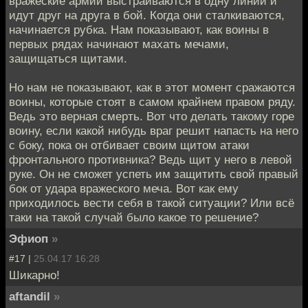
вражеские армии выстраиваются в одну линии и
идут друг на друга в бой. Когда они сталкиваются,
начинается рубка. Нам показывают, как воины в
первых рядах начинают махать мечами,
защищаться щитами.
Но нам не показывают, как в этот момент сражаются
воины, которые стоят в самом крайнем правом ряду.
Ведь это верная смерть. Вот что делать такому горе
воину, если какой нибудь враг решит напасть на него
с боку, пока он отбивает своим щитом атаки
фронтального противника? Ведь щит у него в левой
руке. Он не сможет успеть им защитить свой правый
бок от удара вражеского меча. Вот как ему
приходилось вести себя в такой ситуации? Или всё
таки на такой случай было какое то решение?
Эфиоп
»
#17 |
25.04.17 16:28
Шикарно!
aftandil
»