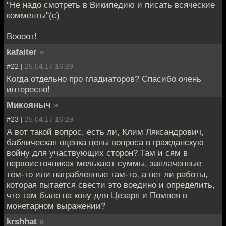
"Не надо смотреть в Википедию и писать всяческие
комменты"(с)
Воооот!
kafaiter
»
#22 |
25.04.17 16:29
Когда отдельно про гладиаторов? Спасибо очень
интересно!
Микояныч
»
#23 |
25.04.17 16:29
А вот такой вопрос, есть ли, Клим Ляксандрович,
баблическая оценка цены вопроса в гражданскую
войну для участвующих сторон? Там и сям в
первоисточниках мелькают суммы, заплаченные
тем-то или награбленные там-то, а нет ли работы,
которая пытается свести это воедино и определить,
что там было на кону для Цезаря и Помпея в
монетарном выражении?
krshhat
»