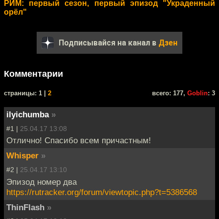
РИМ: первый сезон, первый эпизод "Украденный
орёл"
Подписывайся на канал в
Дзен
Комментарии
cтраницы: 1 |
2
всего: 177,
Goblin
: 3
ilyichumba
»
#1 |
25.04.17 13:08
Отлично! Спасибо всем причастным!
Whisper
»
#2 |
25.04.17 13:10
Эпизод номер два
https://rutracker.org/forum/viewtopic.php?t=5386568
ThinFlash
»