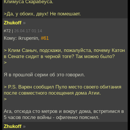
Климуса Скарабеуса.
>Да, у обоих, двух! Не помешает.
Zhukoff
»
#72 |
26.04.17 01:14
Кому: ikrupenin,
#61
> Клим Саныч, подскажи, пожалуйста, почему Катон
в Сенате сидит в черной тоге? Так можно было?
>
Я в прошлой серии об это говорил.
> P.S. Варен сообщил Пуло место своего обитания
после совместного посещения дома Атии.
>
Ага, отсюда сто метров и вокруг дома, встретимся в
5 часов после войны - офигенно пояснил.
Zhukoff
»