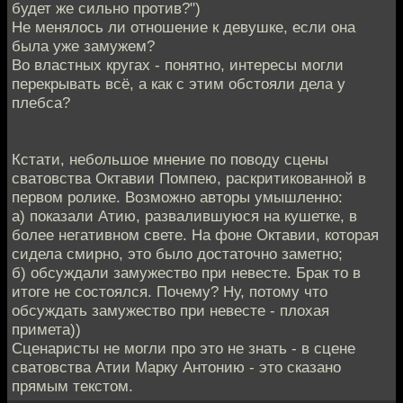
будет же сильно против?")
Не менялось ли отношение к девушке, если она
была уже замужем?
Во властных кругах - понятно, интересы могли
перекрывать всё, а как с этим обстояли дела у
плебса?
Кстати, небольшое мнение по поводу сцены
сватовства Октавии Помпею, раскритикованной в
первом ролике. Возможно авторы умышленно:
а) показали Атию, развалившуюся на кушетке, в
более негативном свете. На фоне Октавии, которая
сидела смирно, это было достаточно заметно;
б) обсуждали замужество при невесте. Брак то в
итоге не состоялся. Почему? Ну, потому что
обсуждать замужество при невесте - плохая
примета))
Сценаристы не могли про это не знать - в сцене
сватовства Атии Марку Антонию - это сказано
прямым текстом.