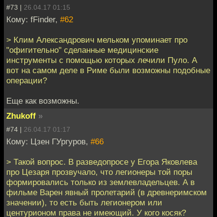
#73 |
26.04.17 01:15
Кому: fFinder,
#62
> Клим Александрович мельком упоминает про
"офигительно" сделанные медицинские
инструменты с помощью которых лечили Пуло. А
вот на самом деле в Риме были возможны подобные
операции?
Еще как возможны.
Zhukoff
»
#74 |
26.04.17 01:17
Кому: Цзен ГУргуров,
#66
> Такой вопрос. В разведопросе у Егора Яковлева
про Цезаря прозвучало, что легионеры той поры
формировались только из землевладельцев. А в
фильме Варен явный пролетарий (в древнеримском
значении), то есть быть легионером или
центурионом права не имеющий. У кого косяк?