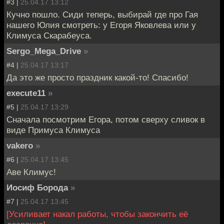
#3 |
25.04.17 13:12
Кучно пошло. Сиди теперь, выбирай где про Гая
нашего Юлия смотреть: у Егоря Яковлева или у
Климуса Скарабеуса.
Sergo_Mega_Drive
»
#4 |
25.04.17 13:17
Да это же просто праздник какой-то! Спасибо!
execute11
»
#5 |
25.04.17 13:29
Сначала посмотрим Егора, потом сверху сливок в
виде Примуса Климуса
vakero
»
#6 |
25.04.17 13:45
Аве Климус!
Иосиф Борода
»
#7 |
25.04.17 13:45
[Усиливает накал работы, чтобы закончить её