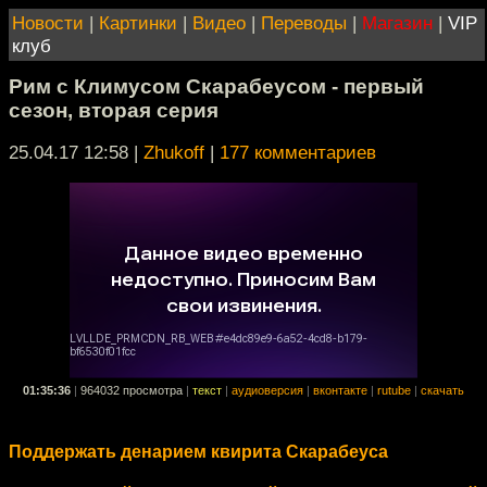
Новости
|
Картинки
|
Видео
|
Переводы
|
Магазин
|
VIP
клуб
Рим с Климусом Скарабеусом - первый
сезон, вторая серия
25.04.17 12:58
|
Zhukoff
|
177 комментариев
01:35:36
|
964032 просмотра
|
текст
|
аудиоверсия
|
вконтакте
|
rutube
|
скачать
Поддержать денарием квирита Скарабеуса