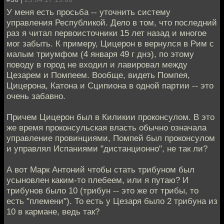
У меня есть просьба -- уточнить систему
управления Республикой. Дело в том, что последний
раз я читал первоисточники 15 лет назад и многое
мог забыть. К примеру, Цицерон в вернулся в Рим с
малым триумфом (4 января 49 г днэ), по этому
поводу в город не входил и лавировал между
Цезарем и Помпеем. Вообще, видеть Помпея,
Цицерона, Катона и Сципиона в одной партии -- это
очень забавно.
Причем Цицерон был в Киликии проконсулом. В это
же время проконсульская власть обычно означала
управление провинциями, Помпей был проконсулом
и управлял Испаниями "дистанционно", не так ли?
А вот Марк Антоний чтобы стать трибуном был
усыновлен каким-то плебеем, или я путаю? И
трибунов было 10 (трибун -- это же от трибы, то
есть "племени"). То есть у Цезаря было 2 трибуна из
10 в кармане, ведь так?