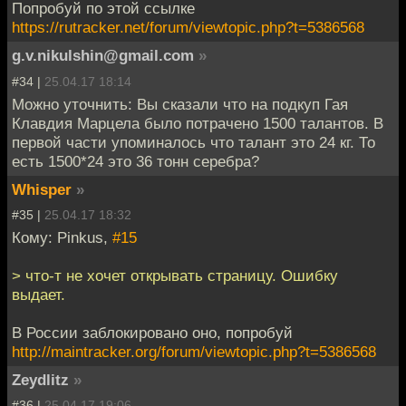
Попробуй по этой ссылке
https://rutracker.net/forum/viewtopic.php?t=5386568
g.v.nikulshin@gmail.com
»
#34 |
25.04.17 18:14
Можно уточнить: Вы сказали что на подкуп Гая
Клавдия Марцела было потрачено 1500 талантов. В
первой части упоминалось что талант это 24 кг. То
есть 1500*24 это 36 тонн серебра?
Whisper
»
#35 |
25.04.17 18:32
Кому: Pinkus,
#15
> что-т не хочет открывать страницу. Ошибку
выдает.
В России заблокировано оно, попробуй
http://maintracker.org/forum/viewtopic.php?t=5386568
Zeydlitz
»
#36 |
25.04.17 19:06