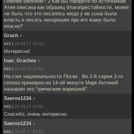
Помпее Великом? 2 Как Вы говорите по источникам
Атия описана как образец благопристойности, может
ли быть что это писалось когда у ее сына была
власть и писать нехорошее про его маму было
опасно?
Grach
»
#43 |
25.04.17 19:50
Интересно!
Ivan_Grachev
»
#44 |
25.04.17 19:50
На счет национальности Поски . Во 2-й серии 2-го
сезона примерно на 14-ой минуте Марк Антоний
называет его "греческим воришкой".
Saeros1234
»
#45 |
25.04.17 19:50
Спасибо, очень интересно.
Saeros1234
»
#46 |
25.04.17 19:50