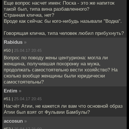
Еще вопрос насчет имен: Поска - это же напиток
такой был, типа вина разбавленного?
Странная кличка, нет?
Вроде как сейчас бы кого-нибудь называли "Водка".
Говорящая кличка, типа человек любил прибухнуть?
Rabidus
»
#50 |
25.04.17 20:45
Вопрос по поводу жены центуриона: могла ли
женщина, получившая похоронку на мужа,
продолжать самостоятельно вести хозяйство? На
сколько вообще женщины были юридически
самостоятельны?
Entim
»
#51 |
25.04.17 20:45
Насчёт Атии, не кажется ли вам что основной образ
Атии был взят от Фульвии Бамбулы?
accosun
»
#52 |
25.04.17 21:00