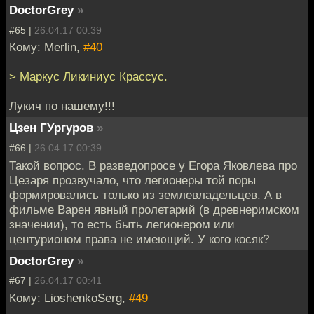
DoctorGrey
»
#65 |
26.04.17 00:39
Кому: Merlin,
#40
> Маркус Ликиниус Крассус.
Лукич по нашему!!!
Цзен ГУргуров
»
#66 |
26.04.17 00:39
Такой вопрос. В разведопросе у Егора Яковлева про
Цезаря прозвучало, что легионеры той поры
формировались только из землевладельцев. А в
фильме Варен явный пролетарий (в древнеримском
значении), то есть быть легионером или
центурионом права не имеющий. У кого косяк?
DoctorGrey
»
#67 |
26.04.17 00:41
Кому: LioshenkoSerg,
#49