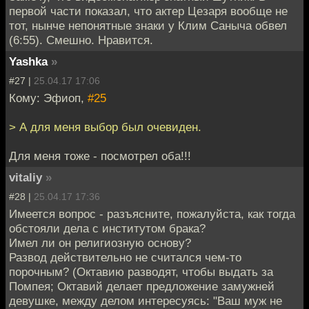
первой части показал, что актер Цезаря вообще не
тот, нынче непонятные знаки у Клим Саныча обвел
(6:55). Смешно. Нравится.
Yashka
»
#27 |
25.04.17 17:06
Кому: Эфиоп,
#25
> А для меня выбор был очевиден.
Для меня тоже - посмотрел оба!!!
vitaliy
»
#28 |
25.04.17 17:36
Имеется вопрос - разъясните, пожалуйста, как тогда
обстояли дела с институтом брака?
Имел ли он религиозную основу?
Развод действительно не считался чем-то
порочным? (Октавию разводят, чтобы выдать за
Помпея; Октавий делает предложение замужней
девушке, между делом интересуясь: "Ваш муж не