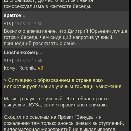
ЕГЭ снижают) до частоты упоминания
гомосексуализма в контексте беседы.
spetrov
»
#18 |
29.05.17 17:50
Возникло впечатление, что Дмитрий Юрьевич лучше
готов к беседе, чем сидящий напротив ученый,
пришедший рассказать о себе.
LioshenkoSerg
»
#19 |
29.05.17 17:55
Кому: Rulchik,
#3
> Ситуацию с образованием в стране ярко
иллюстрирует знание учёным таблицы умножения.
Магистр наук - не ученый. Это сейчас просто
выпускник ВУЗа, если я правильно понимаю.
Сходил по ссылкам на Проект "Зануда" - к
сожалению там только анонсы живых выступлений,
видеоматериал мероприятий не выкладывается.