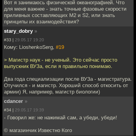
Вот я занимаюсь физической океанографией. Что
для меня важнее - знать точные фазовые скорости
приливных составляющих М2 и S2, или знать
принципы их взаимодействия?
stary_dobry
»
#33 |
29.05.17 19:20
Кому: LioshenkoSerg,
#19
> Магистр наук - не ученый. Это сейчас просто
выпускник ВУЗа, если я правильно понимаю.
Два года специализации после ВУЗа - магистратура.
Отучился - и магистр. Хороший способ откосить от
армии) Я, например, магистр биологии)
cdancer
»
#34 |
29.05.17 19:39
- Говорил же: не нажимай сам, а убеди, убеди!
© магазинчик Известно Кого