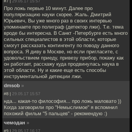
#7 |
29.05.17 15:57
Про ложь первые 10 минут. Далее про
популяризацию науки скорее. Жаль. Дмитрий
Юрьевич, Вы уже много раз в своих интервью
упоминаете про полиграф (детектор лжи). Т.е. тема
вроде бы интересна. В Санкт -Петербурге есть много
сильных специалистов в этой области, которые
смогут рассказать контингенту по поводу данного
вопроса. Я диву в Москве, но если пригласите, с
удовольствием приеду, привезу прибор, покажу как
он работает, расскажу куда продвинулась наука в
этой области. Ну и какие еще есть способы
инструментальной детекции лжи.
dmsob
»
#8 |
29.05.17 15:57
нда... какая-то философия... про ложь маловато ))
Когда заговорили про "Немыслимое" я вспомнил
похожий фильм "5 пальцев" - рекомендую :)
чемодан
»
#9 |
29.05.17 16:17