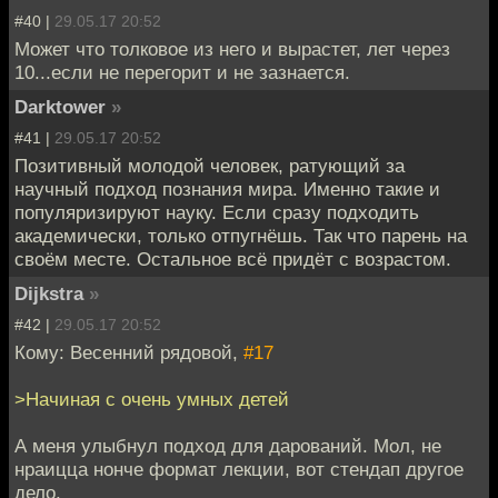
#40 |
29.05.17 20:52
Может что толковое из него и вырастет, лет через
10...если не перегорит и не зазнается.
Darktower
»
#41 |
29.05.17 20:52
Позитивный молодой человек, ратующий за
научный подход познания мира. Именно такие и
популяризируют науку. Если сразу подходить
академически, только отпугнёшь. Так что парень на
своём месте. Остальное всё придёт с возрастом.
Dijkstra
»
#42 |
29.05.17 20:52
Кому: Весенний рядовой,
#17
>Начиная с очень умных детей
А меня улыбнул подход для дарований. Мол, не
нраицца нонче формат лекции, вот стендап другое
дело.