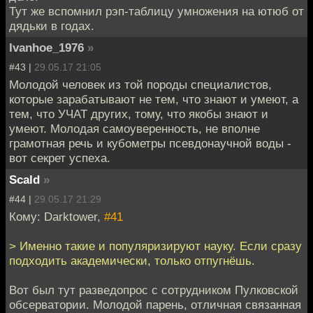
Тут же вспомнил рэп-таблицу умножения на ютюб от
дядьки в годах.
Ivanhoe_1976
»
#43 |
29.05.17 21:05
Молодой человек из той породы специалистов,
которые зарабатывают не тем, что знают и умеют, а
тем, что УЧАТ других, тому, что якобы знают и
умеют. Молодая самоуверенность, не вполне
грамотная речь и кубометры псевдонаучной воды -
вот секрет успеха.
Scald
»
#44 |
29.05.17 21:29
Кому: Darktower,
#41
> Именно такие и популяризируют науку. Если сразу
подходить академически, только отпугнёшь.
Вот был тут разведопрос с сотрудником Пулковской
обсерватории. Молодой парень, отличная связанная