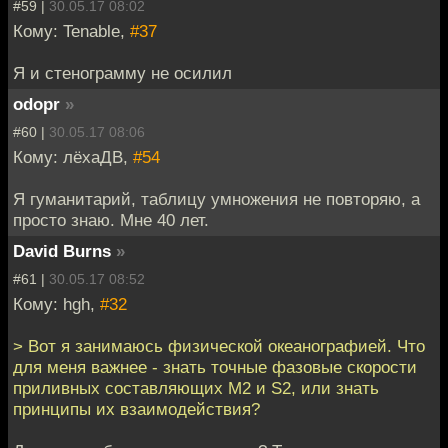
#59 |
30.05.17 08:02
Кому: Tenable,
#37
Я и стенограмму не осилил
odopr
»
#60 |
30.05.17 08:06
Кому: лёхаДВ,
#54
Я гуманитарий, таблицу умножения не повторяю, а
просто знаю. Мне 40 лет.
David Burns
»
#61 |
30.05.17 08:52
Кому: hgh,
#32
> Вот я занимаюсь физической океанографией. Что
для меня важнее - знать точные фазовые скорости
приливных составляющих М2 и S2, или знать
принципы их взаимодействия?