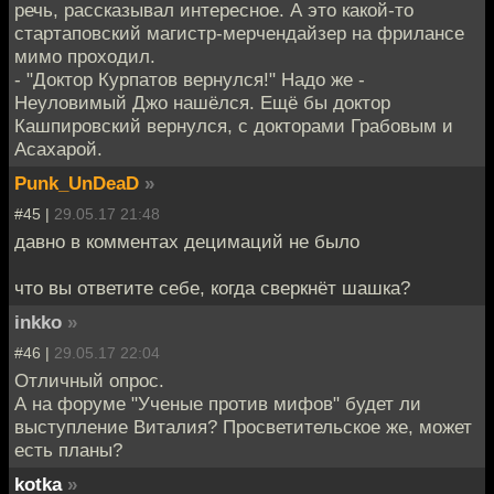
речь, рассказывал интересное. А это какой-то
стартаповский магистр-мерчендайзер на фрилансе
мимо проходил.
- "Доктор Курпатов вернулся!" Надо же -
Неуловимый Джо нашёлся. Ещё бы доктор
Кашпировский вернулся, с докторами Грабовым и
Асахарой.
Punk_UnDeaD
»
#45 |
29.05.17 21:48
давно в комментах децимаций не было
что вы ответите себе, когда сверкнёт шашка?
inkko
»
#46 |
29.05.17 22:04
Отличный опрос.
А на форуме "Ученые против мифов" будет ли
выступление Виталия? Просветительское же, может
есть планы?
kotka
»