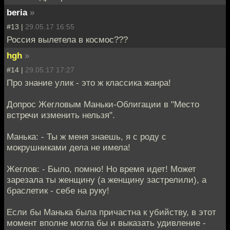
beria
»
#13 |
29.05.17 16:55
Россия вылетела в космос???
hgh
»
#14 |
29.05.17 17:27
Про знание улик - это ж классика жанра!
Допрос Жегловым Маньки-Облигации в "Место
встречи изменить нельзя".
Манька: - Ты ж меня знаешь, я с роду с
мокрушниками дела не имела!
Жеглов: - Было, помню! Но время идет! Может
зарезала ты женщину (а женщину застрелили), а
браслетик - себе на руку!
Если бы Манька была причастна к убийству, в этот
момент вполне могла бы и выказать удивление -