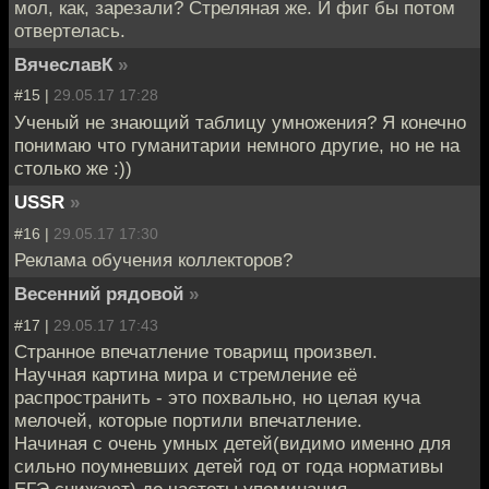
мол, как, зарезали? Стреляная же. И фиг бы потом
отвертелась.
ВячеславК
»
#15 |
29.05.17 17:28
Ученый не знающий таблицу умножения? Я конечно
понимаю что гуманитарии немного другие, но не на
столько же :))
USSR
»
#16 |
29.05.17 17:30
Реклама обучения коллекторов?
Весенний рядовой
»
#17 |
29.05.17 17:43
Странное впечатление товарищ произвел.
Научная картина мира и стремление её
распространить - это похвально, но целая куча
мелочей, которые портили впечатление.
Начиная с очень умных детей(видимо именно для
сильно поумневших детей год от года нормативы