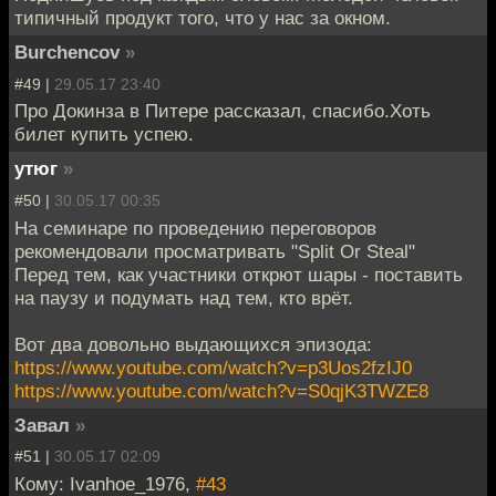
типичный продукт того, что у нас за окном.
Burchencov
»
#49 |
29.05.17 23:40
Про Докинза в Питере рассказал, спасибо.Хоть
билет купить успею.
утюг
»
#50 |
30.05.17 00:35
На семинаре по проведению переговоров
рекомендовали просматривать "Split Or Steal"
Перед тем, как участники открют шары - поставить
на паузу и подумать над тем, кто врёт.
Вот два довольно выдающихся эпизода:
https://www.youtube.com/watch?v=p3Uos2fzIJ0
https://www.youtube.com/watch?v=S0qjK3TWZE8
Завал
»
#51 |
30.05.17 02:09
Кому: Ivanhoe_1976,
#43