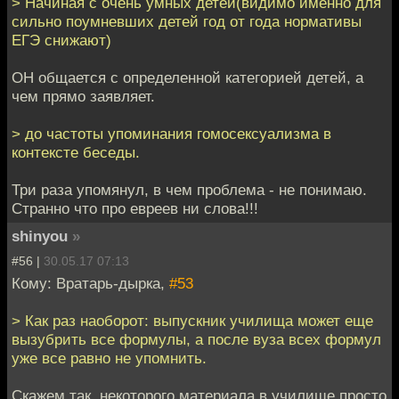
> Начиная с очень умных детей(видимо именно для
сильно поумневших детей год от года нормативы
ЕГЭ снижают)
ОН общается с определенной категорией детей, а
чем прямо заявляет.
> до частоты упоминания гомосексуализма в
контексте беседы.
Три раза упомянул, в чем проблема - не понимаю.
Странно что про евреев ни слова!!!
shinyou
»
#56 |
30.05.17 07:13
Кому: Вратарь-дырка,
#53
> Как раз наоборот: выпускник училища может еще
вызубрить все формулы, а после вуза всех формул
уже все равно не упомнить.
Скажем так, некоторого материала в училище просто