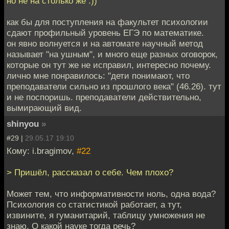
но не на столько же :))
как бы для поступления на факультет психологии
сдают профильный уровень ЕГЭ по математике.
он явно волнуется и на автомате научный метод
называет "на ушным", и много еще разных оговорок,
которые он тут же не исправил, интересно почему.
лично мне понравилось: "дети понимают, что
преподаватели сильно из прошлого века" (46.26). тут
и не поспоришь. преподаватели действительно,
вымирающий вид.
shinyou
»
#29 |
29.05.17 19:10
Кому: i.bragimov,
#22
> Пришёл, рассказал о себе. Чем плохо?
Может тем, что информативности ноль, одна вода?
Психология со статистикой работает, а тут,
извините, я гуманитарий, таблицу умножения не
знаю. О какой науке тогда речь?