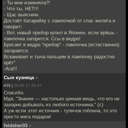
- Ты мне изменяла?!
- Что ты, НЕТ!!!
- Щас выясним.
Достаёт батарейку с лампочкой от спас жилета и
говорит:
- Вот, новый прибор купил в Японии, если врёшь -
лампочка загорится. Ссы в ведро!
Бросает в ведро "прибор" - лампочка (естественно)
загорается.
Вскакивает и тыча пальцем в лампочку радостно
орёт"
-Ага!!!
Сын кузнеца
»
#39 |
29.05.17 20:47
Спасибо.
Мдя, "Знание — настолько ценная вещь, что его не
зазорно добывать из любого источника." (с)
А уж если этот источник - тупичок гоблина, то это
просто мега подарок!
feldsher03
»