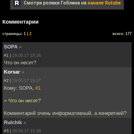
Смотри ролики Гоблина на
канале Rutube
Комментарии
cтраницы: 1 |
2
всего: 177
SOPA
»
#1 |
29.05.17 15:26
Что он несет?
Korsar
»
#2 |
29.05.17 15:27
Кому: SOPA,
#1
> Что он несет?
Комментарий очень информативный, а конкретней?
Rulchik
»
#3 |
29.05.17 15:38