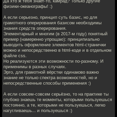
Да хто ж тебя знает-то, камрад? Только другие
физики-океанографы! :)
А если серьезно, принцип суть базис, но для
грамотного оперирования базисом необходимы
знания средств оперирования.
Элементарный и многим (в 2017-м году) понятный
пример (намеренно упрощаю): принципиально
выводить оформление элементов html-странички
можно и непосредственно в html-коде и в отдельном
файле css.
Но реализуются эти возможности по-разному. И
применимы в разных случаях.
Эрго, для грамотной вёрстки одинаково важно
знание не только спектра возможностей, но и
непосредственные способы применения :)
А если совсем-совсем серьёзно, то на практике ты
глубоко знаешь те моменты, которыми пользуешься
постоянно, а те, которыми не пользуешься, легко
нагугливаешь... и пользуешься :)