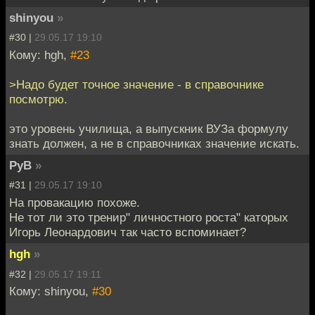
shinyou
»
#30 |
29.05.17 19:10
Кому: hgh,
#23
>Надо будет точное значение - в справочнике
посмотрю.
это уровень училища, а выпускник ВУЗа формулу
знать должен, а не в справочниках значение искать.
РуВ
»
#31 |
29.05.17 19:10
На провакацию похоже.
Не тот ли это тренир" личностного роста" каторых
Игорь Леонардович так часто вспоминает?
hgh
»
#32 |
29.05.17 19:11
Кому: shinyou,
#30