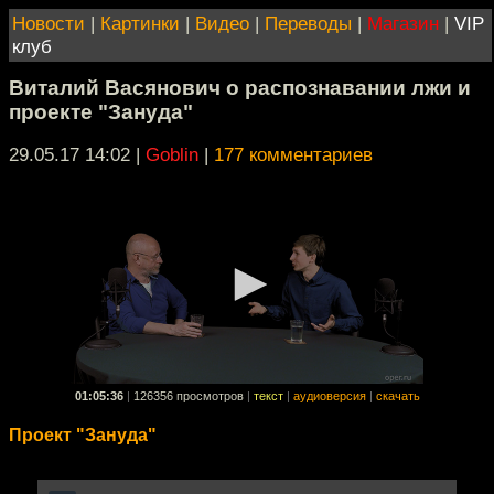
Новости
|
Картинки
|
Видео
|
Переводы
|
Магазин
|
VIP
клуб
Виталий Васянович о распознавании лжи и
проекте "Зануда"
29.05.17 14:02
|
Goblin
|
177 комментариев
01:05:36
|
126356 просмотров
|
текст
|
аудиоверсия
|
скачать
Проект "Зануда"