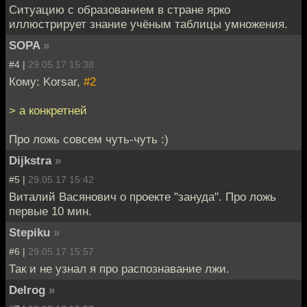
Ситуацию с образованием в стране ярко
иллюстрирует знание учёным таблицы умножения.
SOPA
»
#4 |
29.05.17 15:38
Кому: Korsar,
#2
> а конкретней
Про ложь совсем чуть-чуть :)
Dijkstra
»
#5 |
29.05.17 15:42
Виталий Васянович о проекте "зануда". Про ложь
первые 10 мин.
Stepiku
»
#6 |
29.05.17 15:57
Так и не узнал я про распознавание лжи.
Delrog
»