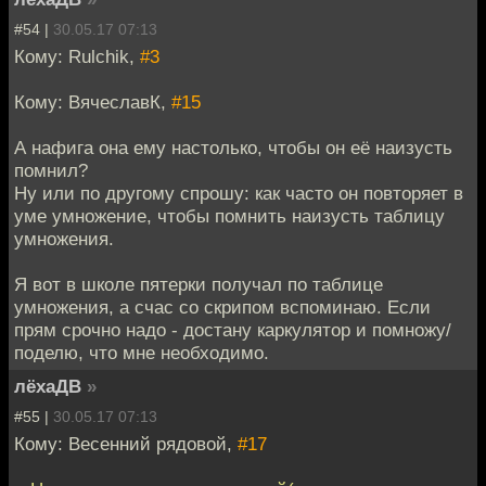
#54 |
30.05.17 07:13
Кому: Rulchik,
#3
Кому: ВячеславК,
#15
А нафига она ему настолько, чтобы он её наизусть
помнил?
Ну или по другому спрошу: как часто он повторяет в
уме умножение, чтобы помнить наизусть таблицу
умножения.
Я вот в школе пятерки получал по таблице
умножения, а счас со скрипом вспоминаю. Если
прям срочно надо - достану каркулятор и помножу/
поделю, что мне необходимо.
лёхаДВ
»
#55 |
30.05.17 07:13
Кому: Весенний рядовой,
#17