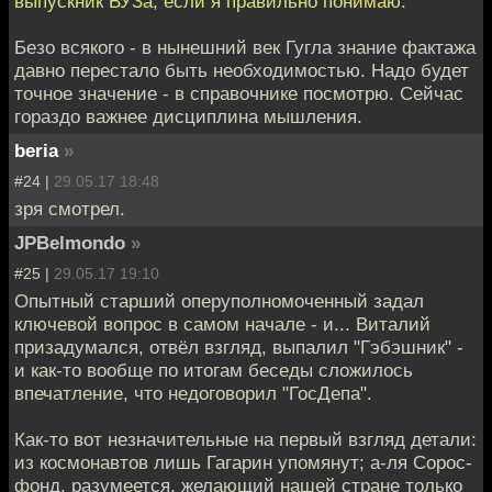
выпускник ВУЗа, если я правильно понимаю.
Безо всякого - в нынешний век Гугла знание фактажа
давно перестало быть необходимостью. Надо будет
точное значение - в справочнике посмотрю. Сейчас
гораздо важнее дисциплина мышления.
beria
»
#24 |
29.05.17 18:48
зря смотрел.
JPBelmondo
»
#25 |
29.05.17 19:10
Опытный старший оперуполномоченный задал
ключевой вопрос в самом начале - и... Виталий
призадумался, отвёл взгляд, выпалил "Гэбэшник" -
и как-то вообще по итогам беседы сложилось
впечатление, что недоговорил "ГосДепа".
Как-то вот незначительные на первый взгляд детали:
из космонавтов лишь Гагарин упомянут; а-ля Сорос-
фонд, разумеется, желающий нашей стране только