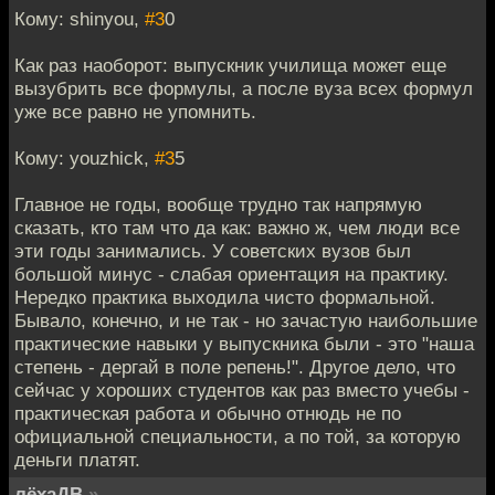
Кому: shinyou,
#3
0
Как раз наоборот: выпускник училища может еще
вызубрить все формулы, а после вуза всех формул
уже все равно не упомнить.
Кому: youzhick,
#3
5
Главное не годы, вообще трудно так напрямую
сказать, кто там что да как: важно ж, чем люди все
эти годы занимались. У советских вузов был
большой минус - слабая ориентация на практику.
Нередко практика выходила чисто формальной.
Бывало, конечно, и не так - но зачастую наибольшие
практические навыки у выпускника были - это "наша
степень - дергай в поле репень!". Другое дело, что
сейчас у хороших студентов как раз вместо учебы -
практическая работа и обычно отнюдь не по
официальной специальности, а по той, за которую
деньги платят.
лёхаДВ
»