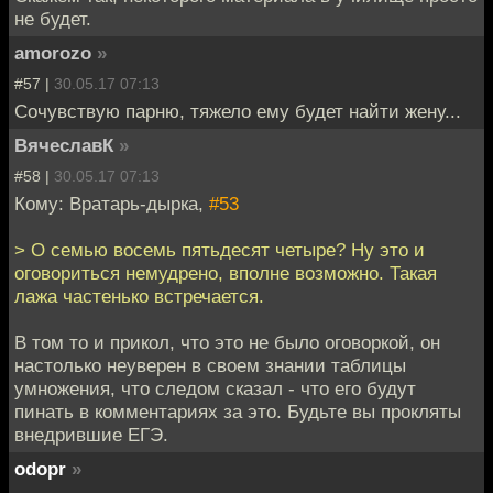
не будет.
amorozo
»
#57 |
30.05.17 07:13
Сочувствую парню, тяжело ему будет найти жену...
ВячеславК
»
#58 |
30.05.17 07:13
Кому: Вратарь-дырка,
#53
> О семью восемь пятьдесят четыре? Ну это и
оговориться немудрено, вполне возможно. Такая
лажа частенько встречается.
В том то и прикол, что это не было оговоркой, он
настолько неуверен в своем знании таблицы
умножения, что следом сказал - что его будут
пинать в комментариях за это. Будьте вы прокляты
внедрившие ЕГЭ.
odopr
»