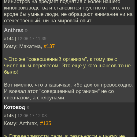
министров на предмет поднятия с колен нашего
кинопроизводства и становится грустно от того, что
вроде бы умные люди, не обращают внимание ни на
отечественный, ни на мировой опыт.
Anthrax
»
#144 |
12.06.17 11:39
Кому: Махатма,
#137
> Это же "совершенный организм", к тому же с
численным перевесом. Это еще у кого шансов-то не
было!
Вот именно, что в кавычках, ибо дох он превосходно.
И воевал этот "совершенный организм" не со
спецназом, а с клоунами.
Котовод
»
#145 |
12.06.17 12:08
Кому: Anthrax,
#135
> Справедливости ради, в реальности у чужих не