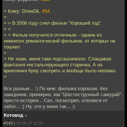
> Кому: DrewDk,
#54
>
> > В 2006 году снял фильм "Хороший год".
> >
> > Фильм получился отличным - одним из
немногих романтический фильмов, от которых не
тошнит.
>
> Не знаю, меня таки подташнивало. Слащавая
фантазия ностальгирующего старичка. А на
кривляния Кроу смотреть и вообще было неловко.
>
Все разные... :) По мне: фильма хорошая, без
закидонов, примерно, как "Шестиструнный самурай",
просто история... Сел, посмотрел, отвлекся от
забот... :) Ну, это у меня так... :)
Котовод
»
#143 |
12.06.17 11:20