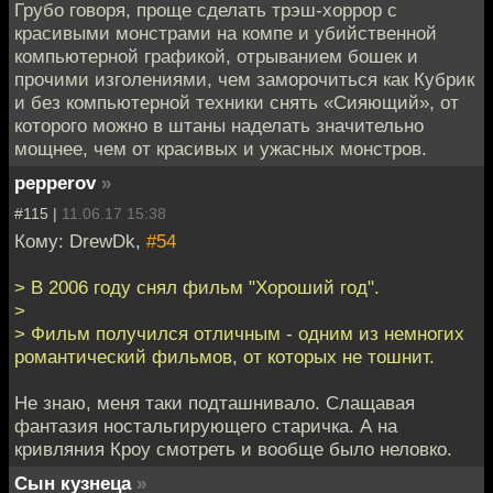
Грубо говоря, проще сделать трэш-хоррор с
красивыми монстрами на компе и убийственной
компьютерной графикой, отрыванием бошек и
прочими изголениями, чем заморочиться как Кубрик
и без компьютерной техники снять «Сияющий», от
которого можно в штаны наделать значительно
мощнее, чем от красивых и ужасных монстров.
pepperov
»
#115 |
11.06.17 15:38
Кому: DrewDk,
#54
> В 2006 году снял фильм "Хороший год".
>
> Фильм получился отличным - одним из немногих
романтический фильмов, от которых не тошнит.
Не знаю, меня таки подташнивало. Слащавая
фантазия ностальгирующего старичка. А на
кривляния Кроу смотреть и вообще было неловко.
Сын кузнеца
»