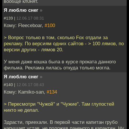
вообще кл0нят.
Я люблю снег
»
#139 |
12.06.17 08:31
Кому: Fleeceboar,
#100
> Вопрос только в том, сколько Fox отдали за
рекламу. По версиям одних сайтов - > 100 лямов, по
версии других - лямов 20.
У меня даже кошка была в курсе проката данного
фильма. Реклама лилась откуда только могла.
Я люблю снег
»
#140 |
12.06.17 08:43
Кому: Kamiko-san,
#134
> Пересмотри "Чужой" и "Чужие". Там глупостей
никто не делал.
Здрасти, приехали. В первой части капитан грубо
нарушает устав, не положив раненого в карантин. Ну