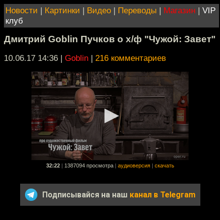
Новости
|
Картинки
|
Видео
|
Переводы
|
Магазин
|
VIP
клуб
Дмитрий Goblin Пучков о х/ф "Чужой: Завет"
10.06.17 14:36
|
Goblin
|
216 комментариев
32:22
|
1387094 просмотра
|
аудиоверсия
|
скачать
Подписывайся на наш
канал в Telegram