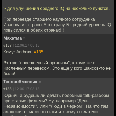
> для улучшения среднего IQ на несколько пунктов.
При переезде старшего научного сотрудника
Иванова из страны А в страну Б средний уровень IQ
повысился в обеих странах!!!
Махатма
»
#137 |
12.06.17 08:13
Кому: Anthrax,
#135
Это же "совершенный организм", к тому же с
численным перевесом. Это еще у кого шансов-то не
было!
Теплообменник
»
#138 |
12.06.17 08:13
Юрьич, а будешь ли делать подобные talk-разборы
про старые фильмы? Ну, например "День
Независимости". Или "Люди в черном". На что там
аллюзии, ссылки-отсылки и к чему создатели