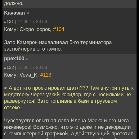
должно.
Kavasan
»
#131 |
11.06.17 23:58
Кому: Скоро_сорок,
#104
Зато Кэмерон нахваливал 5-го терминатора
заспойлерив это гамно.
ppex100
»
#132 |
11.06.17 23:58
Кому: Vova_K,
#113
> А вот кто проектировал шатл??? Там внутри путь к
медотсеку через узкий коридор, где с носилками не
развернутся! Зато топливные баки в грузовом
отсеке.
Чувствуется опытная лапа Илона Маска и его мега-
инженеров! Возможно, что это даже и не декорации
с компьютерной графикой, а действующий прототип