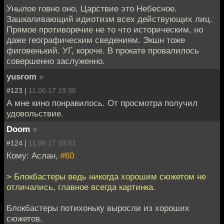
Унылое говно оно, Царствие это Небесное.
Зашкаливающий идиотизм всех действующих лиц.
Прямое противоречие не то что историческим, но
даже географическим сведениям. Экшн тоже
фиговенький. УГ, короче. В прокате провалилось
совершенно заслуженно.
yusrom
»
#123 |
11.06.17 19:36
А мне кино понравилось. От просмотра получил
удовольствие.
Doom
»
#124 |
11.06.17 19:51
Кому: Аслан,
#60
> Блокбастеры ведь никогда хорошим сюжетом не
отличались, главное всегда картинка.
Блокбастеры потихоньку выросли из хороших
сюжетов.