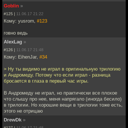
Goblin
»
#125 |
11.06.17 21:22
Кому: yusrom,
#123
говно ведь
AlexLag
»
#126 |
11.06.17 21:48
Кому: EihenJar,
#34
> Ну ты видимо не играл в оригинальную трилогию
и Андромеду. Потому что если играл - разница
бросается в глаза в первый час игры.
В Андромеду не играл, но практически все плохое
что слышу про нее, меня напрягало (иногда бесило)
в трилогии. Но хорошие вещи в трилогии тоже есть,
этого не отрицаю
DrewDk
»
#127 |
11.06.17 21:48