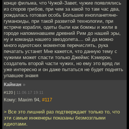
конце фильма, что Чужой-Завет, чужие появлялись
из споров грибов, при чем за какой то там час два,
рождалась готовая особь Большие инопланетяне-
гуманоиды, при такой развитой технологии, при
встрече корабля, одеты были как бомжы и жили в
городе напоминавшем древний Рим до нашей эры,
ну и команда нашего звездолета.... ой да можно
много идиотских моментов перечислять, рука
печатать устанет Мне кажется, что данную тему с
чужими может спасти только Джеймс Кэмерон,
создатель второй части чужих, но ему это вряд ли
уже интересно и он даже пытаться не будет поднять
упавшее знамя
Кайман
»
#120 |
11.06.17 19:11
Кому: Maxim 94,
#117
> Все это лишний раз подтверждает только то, что
эти самые инженеры показаны безмозглыми
идиотами.