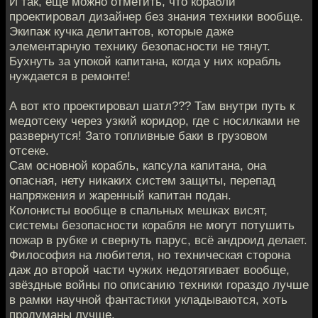
И так, ещё можно отметить, что корабли
проектировал дизайнер без знания техники вообще.
Экипаж кучка делитантов, которые даже
элементарную технику безопасности не тянут.
Бухнуть за упокой капитана, когда у них корабль
нуждается в ремонте!
А вот кто проектировал шатл??? Там внутри путь к
медотсеку через узкий коридор, где с носилками не
развернутся! Зато топливные баки в грузовом
отсеке.
Сам основной корабль, капсула капитана, она
опасная, нету никаких систем защиты, перепад
напряжения и жаренный капитан подан.
Колонисты вообще в спальных мешках висят,
системы безопасности корабля не могут потушить
пожар в рубке и свернуть парус, всё андроид делает.
Философия на любителя, но техническая сторона
даж до второй части чужих недотягивает вообще,
звёздные войны по описанию техники гораздо лучше
в рамки научной фантастики укладываются, хоть
продуманы лучше.