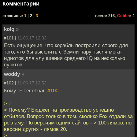
Комментарии
cтраницы:
1
| 2 |
3
всего: 216,
Goblin
: 4
kolq
»
#101 |
11.06.17 12:32
Есть ощущение, что корабль построили строго для
того, что бы выселить с Земли пару тысяч мега-
идиотов для улучшения среднего IQ на несколько
пунктов.
woddy
»
#102 |
11.06.17 12:52
Кому: Fleeceboar,
#100
> >
> Почему? Бюджет на производство успешно
отбился. Вопрос только в том, сколько Fox отдали за
рекламу. По версиям одних сайтов - > 100 лямов, по
версии других - лямов 20.
>