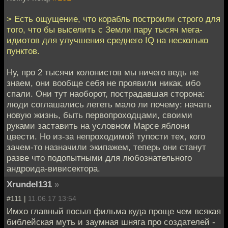
> Есть ощущение, что корабль построили строго для
того, что бы выселить с Земли пару тысяч мега-
идиотов для улучшения среднего IQ на несколько
пунктов.
Ну, про 2 тысячи колонистов мы ничего ведь не
знаем, они вообще себя не проявили никак, ибо
спали. Они тут наоборот, пострадавшая сторона:
люди соглашались лететь мало ли почему: начать
новую жизнь, быть первопроходцами, своими
руками заставить на условном Марсе яблони
цвести. Но из-за непроходимой тупости тех, кого
зачем-то назначили экипажем, теперь они станут
разве что подопытными для любознательного
андроида-вивисектора.
Xrundel131
»
#111 |
11.06.17 13:54
Имхо главный посыл фильма куда проще чем всякая
библейская муть и заумная шняга про создателей -