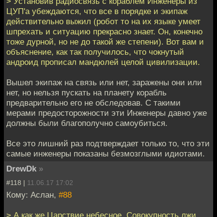
> Установив радиосвязь с кораблем Инженеры из
ЦУП'а убеждаются, что все в порядке и экипаж
действительно выжил (робот то на их языке умеет
шпрехать и ситуацию прекрасно знает. Он, конечно
тоже дурной, но не до такой же степени). Вот вам и
объяснение, как так получилось, что чокнутый
андроид прописал мандюлей целой цивилизации.
Вышел экипаж на связь или нет, заражены они или
нет, но нельзя пускать на планету корабль
предварительно его не обследовав. С такими
мерами предосторожности эти Инженеры давно уже
должны были благополучно самоубиться.
Все это лишний раз подтверждает только то, что эти
самые инженеры показаны безмозглыми идиотами.
DrewDk
»
#118 |
11.06.17 17:02
Кому: Аслан,
#88
> А как же Царствие небесное, Совокупность лжи,