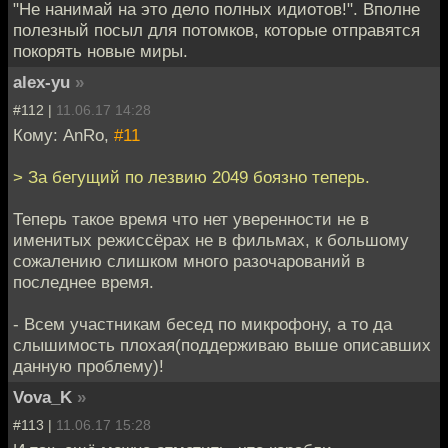
"Не нанимай на это дело полных идиотов!". Вполне
полезный посыл для потомков, которые отправятся
покорять новые миры.
alex-yu
»
#112 |
11.06.17 14:28
Кому: AnRo,
#11
> За бегущий по лезвию 2049 боязно теперь.
Теперь такое время что нет уверенности не в
именитых режиссёрах не в фильмах, к большому
сожалению слишком много разочарований в
последнее время.
- Всем участникам бесед по микрофону, а то да
слышимость плохая(поддерживаю выше описавших
данную проблему)!
Vova_K
»
#113 |
11.06.17 15:28