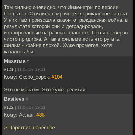
Там сильно очевидно, что Инженегры по версии
Скотта - скОтились в мрачное клерикальное завтра.
У них там произошла какая-то гражданская война, в
результате которой они и деградировали,
изолированные на разных планетах. Про инженеров -
чисто придирка. А так в фильме есть что ругать,
фильм - крайне плохой. Хуже прометея, хотя
казалось бы.
Махатма
»
#121 |
11.06.17 19:11
Кому: Скоро_сорок,
#104
Это не маразм. Это хуже: религия.
Basilevs
»
#122 |
11.06.17 19:11
Кому: Аслан,
#88
> Царствие небесное