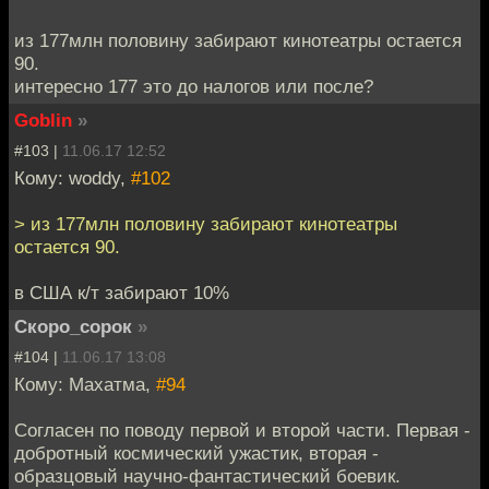
из 177млн половину забирают кинотеатры остается
90.
интересно 177 это до налогов или после?
Goblin
»
#103 |
11.06.17 12:52
Кому: woddy,
#102
> из 177млн половину забирают кинотеатры
остается 90.
в США к/т забирают 10%
Скоро_сорок
»
#104 |
11.06.17 13:08
Кому: Махатма,
#94
Согласен по поводу первой и второй части. Первая -
добротный космический ужастик, вторая -
образцовый научно-фантастический боевик.