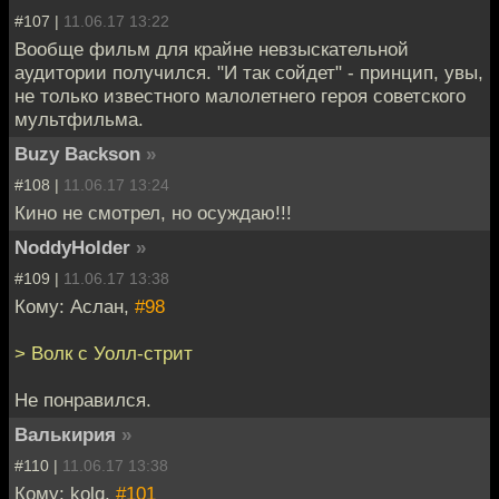
#107 |
11.06.17 13:22
Вообще фильм для крайне невзыскательной
аудитории получился. "И так сойдет" - принцип, увы,
не только известного малолетнего героя советского
мультфильма.
Buzy Backson
»
#108 |
11.06.17 13:24
Кино не смотрел, но осуждаю!!!
NoddyHolder
»
#109 |
11.06.17 13:38
Кому: Аслан,
#98
> Волк с Уолл-стрит
Не понравился.
Валькирия
»
#110 |
11.06.17 13:38
Кому: kolq,
#101