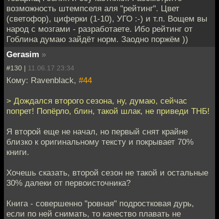
возможность штемпселя аля "рейтинг". Цвет
(светофор), циферки (1-10), УГО :-) и т.п. Вощем вы
народ с мозгами - разработаете. Ибо рейтинг от
Гоблина думаю зайдёт норм. Заодно поржём ))
Gerasim
»
#130 |
11.06.17 23:34
Кому: Ravenblack,
#44
> Дождался второго сезона, ну, думаю, сейчас
попрет! Попёрло, блин, такой шлак, не приведи ТНБ!
Я второй еще не начал, но первый снят крайне
близко к оригинальному тексту и покрывает 70%
книги.
Хочешь сказать, второй сезон не такой и остальные
30% далеки от первоисточника?
Книга - совершенно "ровная" подростковая дурь,
если по ней снимать, то качество плавать не