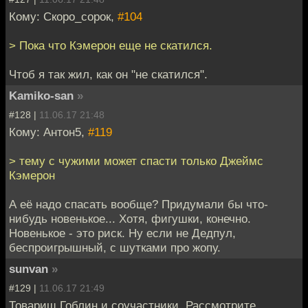
Кому: Скоро_сорок,
#104
> Пока что Кэмерон еще не скатился.
Чтоб я так жил, как он "не скатился".
Kamiko-san
»
#128 |
11.06.17 21:48
Кому: Антон5,
#119
> тему с чужими может спасти только Джеймс
Кэмерон
А её надо спасать вообще? Придумали бы что-
нибудь новенькое... Хотя, фигушки, конечно.
Новенькое - это риск. Ну если не Дедпул,
беспроигрышный, с шутками про жопу.
sunvan
»
#129 |
11.06.17 21:49
Товарищ Гоблин и соучастники. Рассмотрите