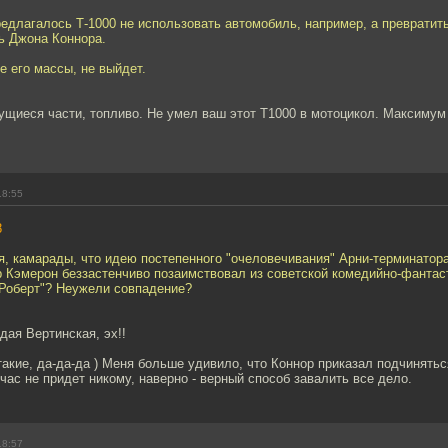
едлагалось Т-1000 не использовать автомобиль, например, а превратит
ь Джона Коннора.
 его массы, не выйдет.
щиеся части, топливо. Не умел ваш этот Т1000 в мотоцикол. Максимум 
18:55
8
я, камарады, что идею постепенного "очеловечивания" Арни-терминатора 
р Кэмерон беззастенчиво позаимствовал из советской комедийно-фантас
и Роберт"? Неужели совпадение?
дая Вертинская, эх!!
такие, да-да-да ) Меня больше удивило, что Коннор приказал подчиняться
йчас не придет никому, наверно - верный способ завалить все дело.
18:57