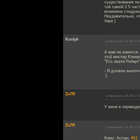
существование по 
той самой 2.5 час
возможно следующ
Неудивительно, чт
баре )
Kostyk
отправлено 24.09.17 
А вам не кажется,
это) мистер Кэмер
"Его звали Робер
- Я должен выпол
:)
Zx7R
отправлено 24.09.17 
У меня в переводе
Zx7R
отправлено 24.09.17 
Кому: Аслан,
#61