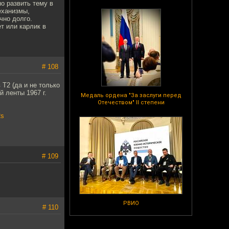
но развить тему в
еханизмы,
чно долго.
т или карлик в
# 108
Т2 (да и не только
 ленты 1967 г.
Медаль ордена "За заслуги перед
Отечеством" II степени
2s
# 109
РВИО
# 110