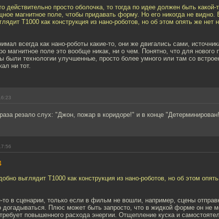
то действительно просто оболочка, то тогда по идее должен быть какой-т
ое магнитное поле, чтобы придавать форму. Но его никогда не видно.
лядит Т1000 как конструкция из нано-роботов, но об этом опять же нет 
инимал всегда как нано-роботы какие-то, они же двигались сами, источни
Про магнитное поле это вообще никак, ни о чем. Понятно, что для нового
ны были технологии улучшенные, просто более умного или там со встро
ал ни тот.
16:23
раза резало слух: "Джон, пожар в коридоре!" и в конце "Детерминирован!
17:56
4
обно выглядит Т1000 как конструкция из нано-роботов, но об этом опять
-то в сценарии, только если в фильм не вошли, например, сцены отправк
о догадываться. Плюс может быть запросто, что в жидкой форме он не 
о требует повышенного расхода энергии. Отщепление куска и самостояте