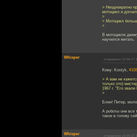
> Неоднократно пр
мотоцикл и догнат
>
> Мотоцикл больше
>
В мотоцикле движу
научился метать.
Whisper
отправлено 24.09.17 
Кому: Kostyk,
#10
> А вам не кажетс
только это) мисте
1967 г. "Его звал
>
Блин! Питер, моло
А роботы они все 
такое в голову се
Whisper
отправлено 24.09.17 