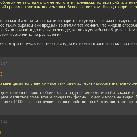
 образом не выследил. Он не мог стать пареньком, только приблизитель
икий провал с толстым полисменом. Вскользь об этом Шварц говорит в 
то он мог бы делится на части и творить что угодно, как раз пользуясь те
люс таким образом они продали зрителям тот момент, что жидкий способ
но было припасти до сцены на заводе, когда охуели бы вообще все. Тем 
этом и закончить, на распылении.
кинь дыры получаются - все таки идеи их терминаторов изначально очен
16:07
3
и кинь дыры получаются - все таки идеи их терминаторов изначально оч
 действительно просто оболочка, то тогда по идее должен быть какой-то 
ое магнитное поле, чтобы придавать форму. Но его никогда не видно.
лядит Т1000 как конструкция из нано-роботов, но об этом опять же нет 
16:12
4