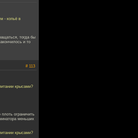
м - копьё в
ращаться, тогда бы
закончилось и то
# 113
 питании крысами?
 плоть ограничить
рминатора меньших
 питании крысами?