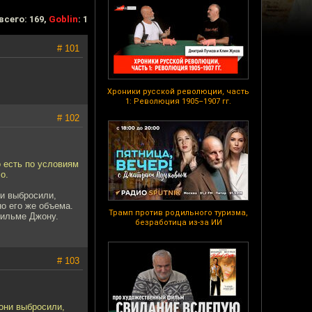
всего: 169,
Goblin
: 1
# 101
Хроники русской революции, часть
1: Революция 1905–1907 гг.
# 102
о есть по условиям
о.
ни выбросили,
но его же объема.
Трамп против родильного туризма,
фильме Джону.
безработица из-за ИИ
# 103
 они выбросили,