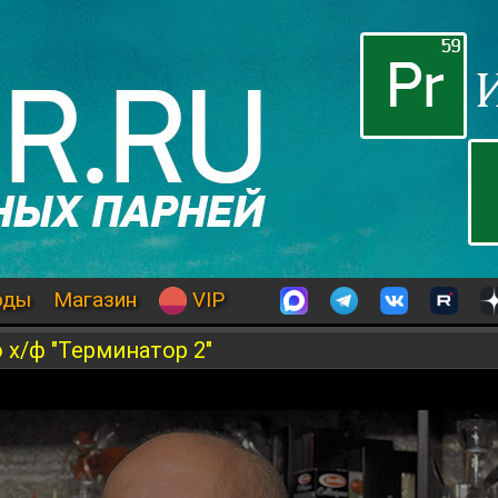
оды
Магазин
VIP
 х/ф "Терминатор 2"