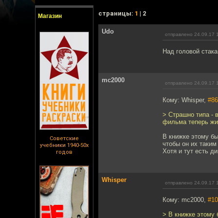
cтраницы:
1
| 2
Магазин
Udo
отправлено 24.09.17 
Над головой стака
mc2000
отправлено 24.09.17 
Кому: Whisper,
#86
> Страшно типа - 
фильма теперь жид
В книжке этому бы
Советские
чтобы он их таким
учебники 1940-50х
Хотя и тут есть д
годов
Whisper
отправлено 24.09.17 
Кому: mc2000,
#10
> В книжке этому 