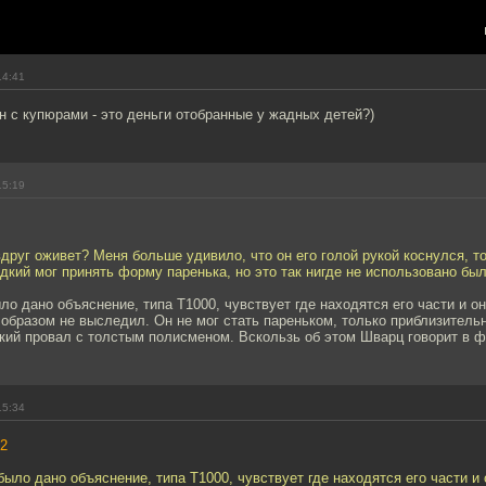
14:41
н с купюрами - это деньги отобранные у жадных детей?)
15:19
вдруг оживет? Меня больше удивило, что он его голой рукой коснулся, т
кий мог принять форму паренька, но это так нигде не использовано был
ло дано объяснение, типа Т1000, чувствует где находятся его части и о
 образом не выследил. Он не мог стать пареньком, только приблизитель
икий провал с толстым полисменом. Вскользь об этом Шварц говорит в 
15:34
2
было дано объяснение, типа Т1000, чувствует где находятся его части и