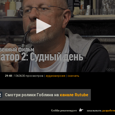
29:48
|
1363630 просмотров
|
аудиоверсия
|
скачать
Смотри ролики Гоблина на
канале Rutube
Goblin рекомендует
заказывать
разработ