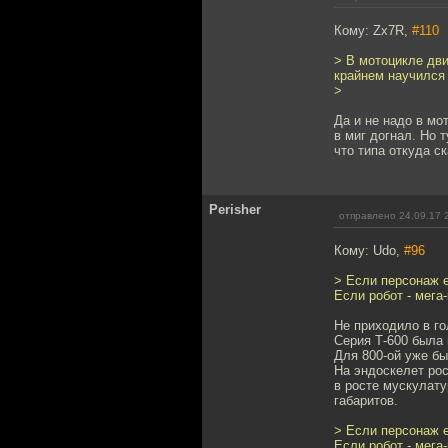
Кому: Zx7R,
#110
> В мотоцикле дви
крайнем научился
>
Да и не надо в мо
в миг догнал. Но 
что типа откуда с
Perisher
отправлено 24.09.17 
Кому: Udo,
#96
> Если персонаж е
Если робот - мега
Не приходило в го
Серия Т-600 была 
Для 800-ой уже бы
На эндоскелет рос
в росте мускулат
габаритов.
> Если персонаж е
Если робот - мега