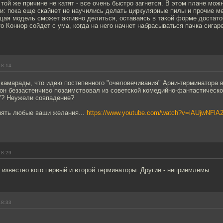
той же причине не катят - все очень быстро загнется. В этом плане мож
ти: пока еще скайнет не научились делать циркулярные пилы и прочие м
ая модель сможет активно делиться, оставаясь в такой форме достато
о Коннор сойдет с ума, когда на него начнет набрасываться пачка сигаре
18:14
 камарады, что идею постепенного "очеловечивания" Арни-терминатора в 
он беззастенчиво позаимствовал из советской комедийно-фантастической
т"? Неужели совпадение?
нять любые ваши желания...
https://www.youtube.com/watch?v=iAUjwNFlA
18:29
 известно кого первый и второй терминаторы. Другие - неприемлемы.
18:33