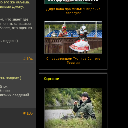
но его же объема.
фильме Джону.
Дядя Вова про фильм "Свидание
вслепую"
м, что знает где
ен опять сливаться
более, что один из
ь жидкие )
# 104
О предстоящем Турнире Святого
Георгия
ень жидкие )
Картинки
блок,
 Более
никаких сведений.
# 105