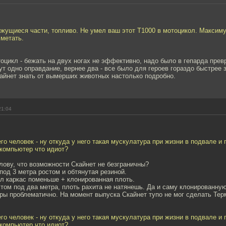
жущиеся части, топливо. Не умел ваш этот Т1000 в мотоцикол. Максиму
 метать.
тоцикл - бежать на двух ногах не эффективно, надо было в гепарда прев
тут одно оправдание, вернее два - все было для героев гораздо быстрее 
кайнет знать от вымерших животных настолько подробно.
21:04
го человек - ну откуда у него такая мускулатура при жизни в подвале и
-компьютер что идиот?
лову, что возможности Скайнет не безграничны?
под 3 метра ростом и обтянутая резиной.
л каркас поменьше + клонированная плоть.
том под два метра, плоть рахита не натянешь. Да и саму клонированную
уры проблематично. На момент выпуска Скайнет тупо не мог сделать Те
го человек - ну откуда у него такая мускулатура при жизни в подвале и
-компьютер что идиот?