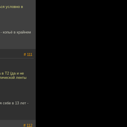
ься условно в
- копьё в крайнем
# 111
в Т2 (да и не
тической ленты
 себе в 13 лет -
# 112