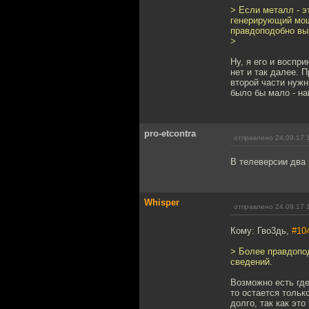
> Если металл - э
генерирующий мощн
правдоподобно выг
>
Ну, я его и воспр
нет и так далее. 
второй части нуж
было бы мало - нак
pro-etcontra
отправлено 24.09.17 
В телеверсии два 
Whisper
отправлено 24.09.17 
Кому: Гво3дь,
#10
> Более правдопод
сведений.
Возможно есть где
то остается тольк
долго, так как эт