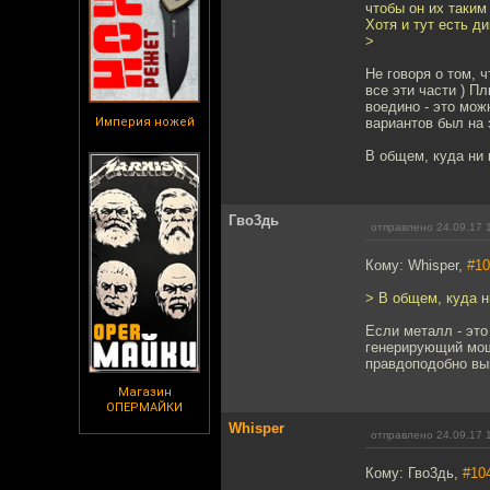
чтобы он их таким
Хотя и тут есть д
>
Не говоря о том, ч
все эти части ) П
воедино - это мож
Империя ножей
вариантов был на 
В общем, куда ни 
Гво3дь
отправлено 24.09.17 
Кому: Whisper,
#10
> В общем, куда н
Если металл - это
генерирующий мощн
правдоподобно выг
Магазин
ОПЕРМАЙКИ
Whisper
отправлено 24.09.17 
Кому: Гво3дь,
#10