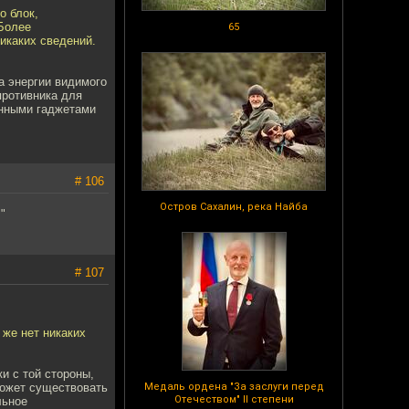
о блок,
 Более
65
никаких сведений.
ка энергии видимого
 противника для
енными гаджетами
# 106
Остров Сахалин, река Найба
"
# 107
 же нет никаких
и с той стороны,
может существовать
Медаль ордена "За заслуги перед
Отечеством" II степени
льное