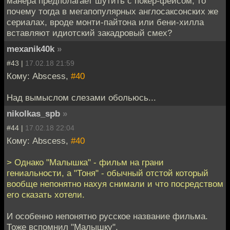
манера предполагает шутить с покер-фейсом, то
почему тогда в мегапопулярных англосаксонских же
сериалах, вроде монти-пайтона или бени-хилла
вставляют идиотский закадровый смех?
mexanik40k
»
#43 |
17.02.18 21:59
Кому: Abscess,
#40
Над вымыслом слезами обольюсь...
nikolkas_spb
»
#44 |
17.02.18 22:04
Кому: Abscess,
#40
> Однако "Малышка" - фильм на грани
гениальности, а "Тоня" - обычный отстой который
вообще непонятно нахуя снимали и что посредством
его сказать хотели.
И особенно непонятно русское название фильма.
Тоже вспомнил "Малышку".