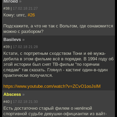
Miroed
»
#38 |
17.02.18 21:27
Кому: unrc,
#26
Подскажите, а что не так с Вольтом, где ознакомится
можно с разбором?
Basilevs
»
#39 |
17.02.18 21:28
Кстати, с портретным сходством Тони и её мужа-
дебила в этом фильме всё в порядке. В 1994 году об
этой истории был снят ТВ-фильм "по горячим
следам" так сказать. Глянул - кастинг один-в-один
практически получился.
https://www.youtube.com/watch?v=ZCvO1ooJslM
Abscess
»
#40 |
17.02.18 21:30
Есть достаточно старый филем о нелёгкой
спортивной судьбе девушки-официантки из вайт-