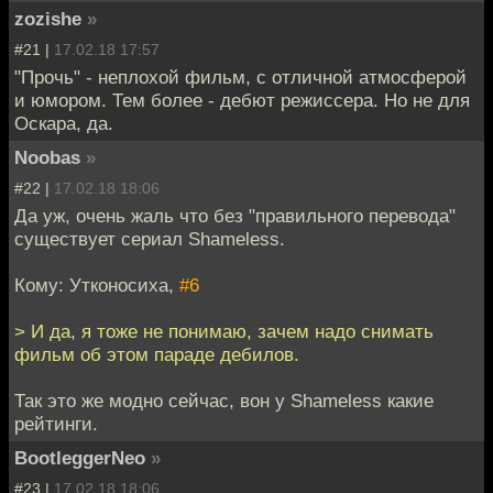
zozishe
»
#21 |
17.02.18 17:57
"Прочь" - неплохой фильм, с отличной атмосферой
и юмором. Тем более - дебют режиссера. Но не для
Оскара, да.
Noobas
»
#22 |
17.02.18 18:06
Да уж, очень жаль что без "правильного перевода"
существует сериал Shameless.
Кому: Утконосиха,
#6
> И да, я тоже не понимаю, зачем надо снимать
фильм об этом параде дебилов.
Так это же модно сейчас, вон у Shameless какие
рейтинги.
BootleggerNeo
»
#23 |
17.02.18 18:06