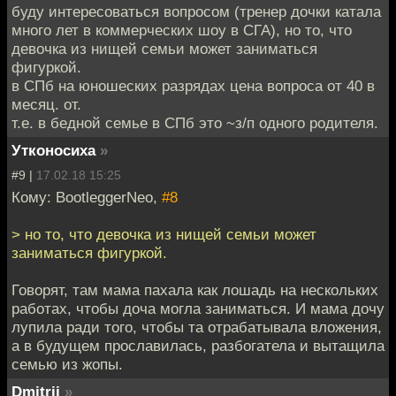
буду интересоваться вопросом (тренер дочки катала
много лет в коммерческих шоу в СГА), но то, что
девочка из нищей семьи может заниматься
фигуркой.
в СПб на юношеских разрядах цена вопроса от 40 в
месяц. от.
т.е. в бедной семье в СПб это ~з/п одного родителя.
Утконосиха
»
#9 |
17.02.18 15:25
Кому: BootleggerNeo,
#8
> но то, что девочка из нищей семьи может
заниматься фигуркой.
Говорят, там мама пахала как лошадь на нескольких
работах, чтобы доча могла заниматься. И мама дочу
лупила ради того, чтобы та отрабатывала вложения,
а в будущем прославилась, разбогатела и вытащила
семью из жопы.
Dmitrij
»