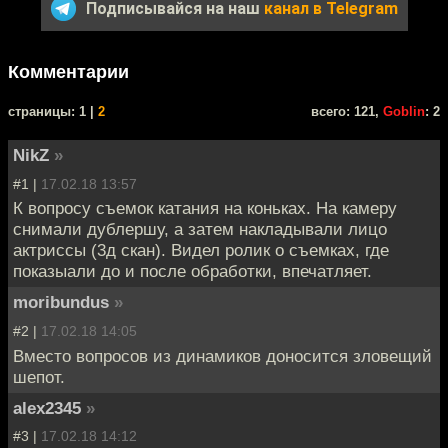
Подписывайся на наш
канал в Telegram
Комментарии
cтраницы: 1 |
2
всего: 121,
Goblin
: 2
NikZ
»
#1 |
17.02.18 13:57
К вопросу съемок катания на коньках. На камеру
снимали дублершу, а затем накладывали лицо
актриссы (3д скан). Видел ролик о съемках, где
показыали до и после обработки, впечатляет.
moribundus
»
#2 |
17.02.18 14:05
Вместо вопросов из динамиков доносится зловещий
шепот.
alex2345
»
#3 |
17.02.18 14:12