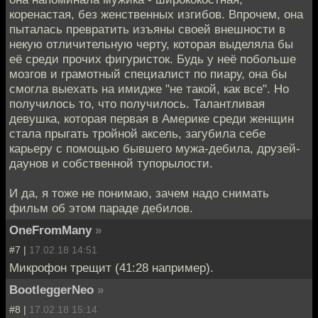
коренастая, без женственных изгибов. Впрочем, она
пыталась превратить изъяны своей внешности в
некую отличительную черту, которая выделяла бы
её среди прочих фигуристок. Будь у неё побольше
мозгов и грамотный специалист по пиару, она бы
смогла выехать на имидже "не такой, как все". Но
получилось то, что получилось. Талантливая
девушка, которая первая в Америке среди женщин
стала прыгать тройной аксель, загубила себе
карьеру с помощью бывшего мужа-дебила, друзей-
даунов и собственной тупорылости.
И да, я тоже не понимаю, зачем надо снимать
фильм об этом параде дебилов.
OneFromMany
»
#7 |
17.02.18 14:51
Микрофон трещит (41:28 например).
BootleggerNeo
»
#8 |
17.02.18 15:14