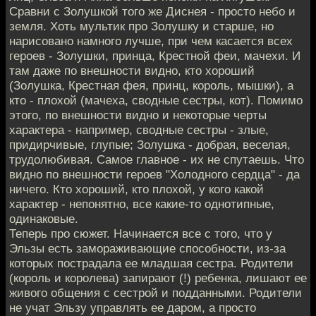
Сравни с Золушкой того же Диснея - просто небо и
земля. Хоть мультик про Золушку и старше, но
нарисовано намного лучше, при чем касается всех
героев - Золушки, принца, Крестной феи, мачехи. И
там даже по внешности видно, кто хороший
(Золушка, Крестная фея, принц, король, мышки), а
кто - плохой (мачеха, сводные сестры, кот). Помимо
этого, по внешности видно и некоторые черты
характера - например, сводные сестры - злые,
придирчивые, глупые; Золушка - добрая, веселая,
трудолюбивая. Самое главное - их не спутаешь. Что
видно по внешности героев "Холодного сердца" - да
ничего. Кто хороший, кто плохой, у кого какой
характер - непонятно, все какие-то однотипные,
одинаковые.
Теперь про сюжет. Начинается все с того, что у
Эльзы есть замораживающие способности, из-за
которых пострадала ее младшая сестра. Родители
(король и королева) запирают (!) ребенка, лишают ее
живого общения с сестрой и подданными. Родители
не учат Эльзу управлять ее даром, а просто