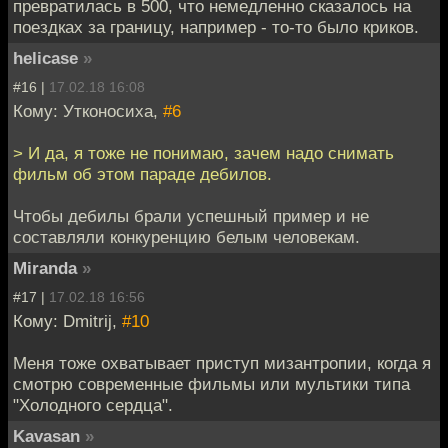
превратилась в 500, что немедленно сказалось на
поездках за границу, например - то-то было криков.
helicase
»
#16 |
17.02.18 16:08
Кому: Утконосиха,
#6
> И да, я тоже не понимаю, зачем надо снимать
фильм об этом параде дебилов.
Чтобы дебилы брали успешный пример и не
составляли конкуренцию белым человекам.
Miranda
»
#17 |
17.02.18 16:56
Кому: Dmitrij,
#10
Меня тоже охватывает приступ мизантропии, когда я
смотрю современные фильмы или мультики типа
"Холодного сердца".
Kavasan
»