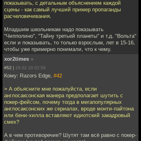
показывать, с детальным объяснением каждой
сцены - как самый лучший пример пропаганды
расчеловечивания.
Младшим школьникам надо показывать
"Чипполино", "Тайну третьей планеты" и т.д. "Вольта"
если и показывать, то только взрослым, лет в 15-16,
чтобы уже примерно понимали, что к чему.
xor2times
»
#52 |
18.02.18 02:58
Кому: Razors Edge,
#42
> А объясните мне пожалуйста, если
англосаксонская манера предполагает шутить с
покер-фейсом, почему тогда в мегапопулярных
англосаксонских же сериалах, вроде монти-пайтона
или бени-хилла вставляют идиотский закадровый
смех?
А в чем противоречие? Шутят там всё равно с покер-