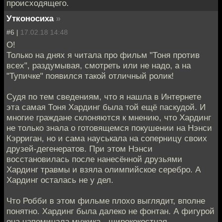
происходящего.
Утконосиха
»
#6 |
17.02.18 14:48
О!
Только на днях я читала про фильм "Тоня против
всех", раздумывая, смотреть или не надо, а на
"Тупичке" появился такой отличный ролик!
Судя по тем сведениям, что я нашла в Интернете
эта самая Тоня Хардинг была той ещё паскудой. И
многие граждане склоняются к мнению, что Хардинг
не только знала о готовящемся покушении на Нэнси
Кэрриган, но и сама науськала на соперницу своих
друзей-дегенератов. При этом Нэнси
восстановилась после нанесённой друзьями
Хардинг травмы и взяла олимпийское серебро. А
Хардинг осталась не у дел.
Что Робби в этом фильме плохо выглядит, вполне
понятно. Хардинг была далеко не фонтан. А фигурой
она напоминала мужика - ширококостная,