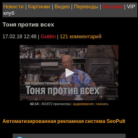
Новости
|
Картинки
|
Видео
|
Переводы
|
Магазин
|
VIP
клуб
Тоня против всех
17.02.18 12:48
|
Goblin
|
121 комментарий
42:14
|
401872 просмотра
|
аудиоверсия
|
скачать
Автоматизированная рекламная система SeoPult