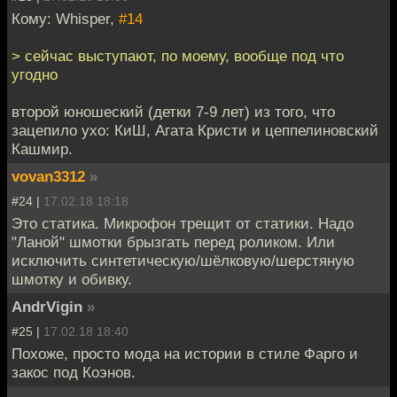
Кому: Whisper,
#14
> сейчас выступают, по моему, вообще под что
угодно
второй юношеский (детки 7-9 лет) из того, что
зацепило ухо: КиШ, Агата Кристи и цеппелиновский
Кашмир.
vovan3312
»
#24 |
17.02.18 18:18
Это статика. Микрофон трещит от статики. Надо
"Ланой" шмотки брызгать перед роликом. Или
исключить синтетическую/шёлковую/шерстяную
шмотку и обивку.
AndrVigin
»
#25 |
17.02.18 18:40
Похоже, просто мода на истории в стиле Фарго и
закос под Коэнов.