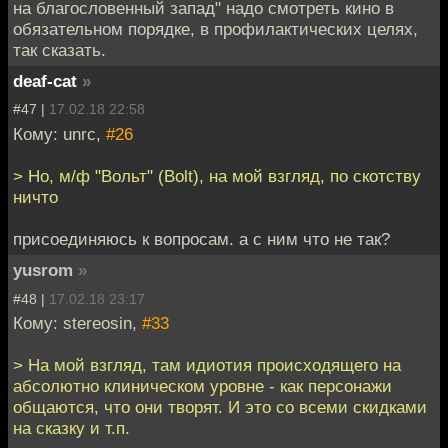
на благословенный запад" надо смотреть кино в
обязательном порядке, в профилактических целях,
так сказать.
deaf-cat
»
#47 |
17.02.18 22:58
Кому: unrc,
#26
> Но, м/ф "Вольт" (Bolt), на мой взгляд, по скотству
ничто
присоединяюсь к вопросам. а с ним что не так?
yusrom
»
#48 |
17.02.18 23:17
Кому: stereosin,
#33
> На мой взгляд, там идиотия происходящего на
абсолютно клиническом уровне - как персонажи
общаются, что они творят. И это со всеми скидками
на сказку и т.п.