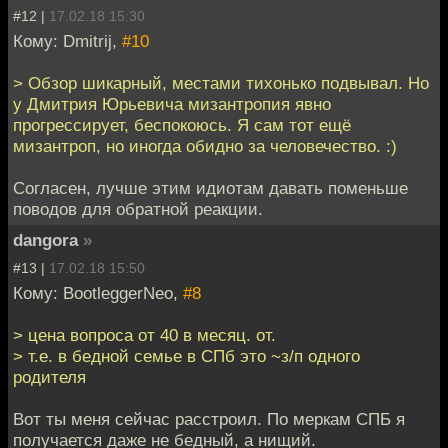
#12 |
17.02.18 15:30
Кому: Dmitrij,
#10
> Обзор шикарный, местами тихонько подвывал. Но
у Дмитрия Юрьевича мизантропия явно
прогрессирует, беспокоюсь. Я сам тот ещё
мизантроп, но иногда обидно за человечество. :)
Согласен, лучше этим идиотам давать поменьше
поводов для обратной реакции.
dangora
»
#13 |
17.02.18 15:50
Кому: BootleggerNeo,
#8
> цена вопроса от 40 в месяц. от.
> т.е. в бедной семье в СПб это ~з/п одного
родителя
Вот ты меня сейчас расстроил. По меркам СПБ я
получается даже не бедный, а нищий.