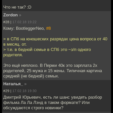
Что не так? :D
Zordon
»
#28 |
17.02.18 19:22
Кому: BootleggerNeo,
#8
> в СПб на юношеских разрядах цена вопроса от 40
в месяц. от.
> т.е. в бедной семье в СПб это ~з/п одного
родителя.
Это ещё неплохо. В Перми 40к это зарплата 2х
родителей, 25 мужа и 15 жены. Типичная картина
средней (не бедной) семьи.
Наталья_
»
#29 |
17.02.18 19:30
Дмитрий Юрьевич, есть ли шанс увидеть разбор
фильма Ла Ла Лэнд в таком формате? Или
обсуждаются строго новинки?