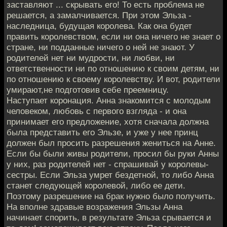
заставляют ... скрывать его! То есть проблема не
решается, а замалчивается. При этом Эльза -
наследница, будущая королева. Как она будет
править королевством, если ни она ничего не знает о
стране, ни подданные ничего о ней не знают. У
родителей нет ни мудрости, ни любви, ни
ответственности ни по отношению к своим детям, ни
по отношению к своему королевству. И вот, родители
умирают,не подготовив себе преемницу.
Наступает коронация. Анна знакомится с молодым
человеком, любовь с первого взгляда - и она
принимает его предложение, хотя сначала должна
была представить его Эльзе, и уже у нее принц
должен был просить разрешения жениться на Анне.
Если бы были живы родители, просил бы руки Анны
у них, раз родителей нет - спрашивай у королевы-
сестры. Если Эльза умрет бездетной, то либо Анна
станет следующей королевой, либо ее дети.
Поэтому разрешение на брак нужно было получить.
На вполне здравые возражения Эльзы Анна
начинает спорить, в результате Эльза срывается и