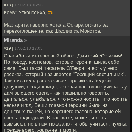
#18 |
17.02.18 16:56
Кому: Утконосиха,
#6
Маргарита наверно хотела Оскара отжать за
перевоплощение, как Шарлиз за Монстра.
Miranda
»
#19 |
17.02.18 17:08
Спасибо за интересный обзор, Дмитрий Юрьевич!
По поводу костюмов, которые героиня шила себе
сама. Был такой писатель О'Генри, и есть у него
рассказ, который называется "Горящий светильник".
Там писатель рассказывает про жизнь бедной
девушки, продавщицы, которая постоянно училась у
дам высшего света - как правильно говорить,
двигаться, улыбаться, что можно носить, что носить
нельзя и т.д. Вещи главной героини были из
дешёвых тканей, но хорошего фасона, которые ей
очень подходили. В рассказе, может, и есть
вымысел, но в нем показано - чтобы учиться, нужны,
прежде всего, желание и мозги.