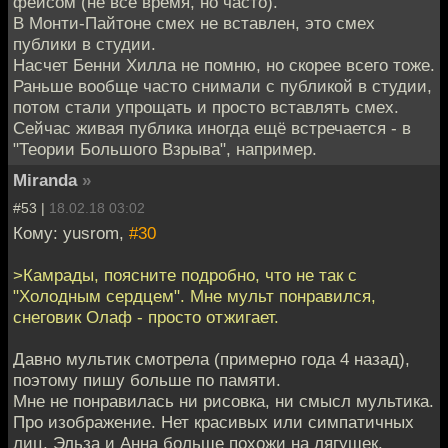
фейсом (не всё время, но часто).
В Монти-Пайтоне смех не вставлен, это смех
публики в студии.
Насчет Бенни Хилла не помню, но скорее всего тоже.
Раньше вообще часто снимали с публикой в студии,
потом стали упрощать и просто вставлять смех.
Сейчас живая публика иногда ещё встречается - в
"Теории Большого Взрыва", например.
Miranda
»
#53 |
18.02.18 03:02
Кому: yusrom,
#30
>Камрады, поясните подробно, что не так с
"Холодным сердцем". Мне мульт понравился,
снеговик Олаф - просто отжигает.
Давно мультик смотрела (примерно года 4 назад),
поэтому пишу больше по памяти.
Мне не понравилась ни рисовка, ни смысл мультика.
Про изображение. Нет красивых или симпатичных
лиц, Эльза и Анна больше похожи на лягушек.