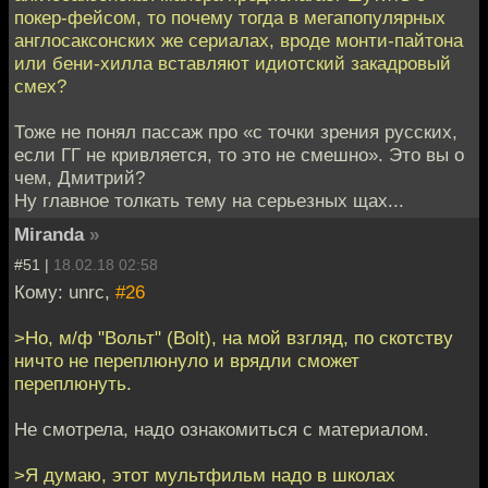
покер-фейсом, то почему тогда в мегапопулярных
англосаксонских же сериалах, вроде монти-пайтона
или бени-хилла вставляют идиотский закадровый
смех?
Тоже не понял пассаж про «с точки зрения русских,
если ГГ не кривляется, то это не смешно». Это вы о
чем, Дмитрий?
Ну главное толкать тему на серьезных щах...
Miranda
»
#51 |
18.02.18 02:58
Кому: unrc,
#26
>Но, м/ф "Вольт" (Bolt), на мой взгляд, по скотству
ничто не переплюнуло и врядли сможет
переплюнуть.
Не смотрела, надо ознакомиться с материалом.
>Я думаю, этот мультфильм надо в школах