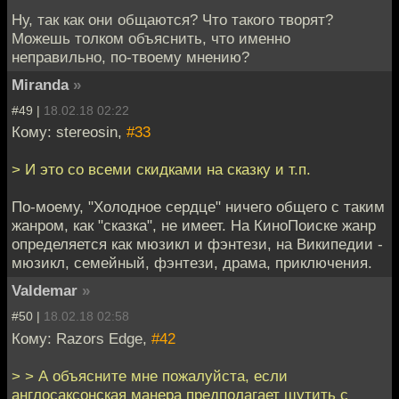
Ну, так как они общаются? Что такого творят?
Можешь толком объяснить, что именно
неправильно, по-твоему мнению?
Miranda
»
#49 |
18.02.18 02:22
Кому: stereosin,
#33
> И это со всеми скидками на сказку и т.п.
По-моему, "Холодное сердце" ничего общего с таким
жанром, как "сказка", не имеет. На КиноПоиске жанр
определяется как мюзикл и фэнтези, на Википедии -
мюзикл, семейный, фэнтези, драма, приключения.
Valdemar
»
#50 |
18.02.18 02:58
Кому: Razors Edge,
#42
> > А объясните мне пожалуйста, если
англосаксонская манера предполагает шутить с