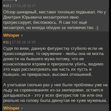
#10 |
17.02.18 15:27
Обзор шикарный, местами тихонько подвывал. Но у
Дмитрия Юрьевича мизантропия явно
прогрессирует, беспокоюсь. Я сам тот ещё
мизантроп, но иногда обидно за человечество. :)
Whisper
»
#11 |
17.02.18 15:30
Судя по вики, данную фигуристку сгубило если не
происхождение, то окружение - якобы она не могла
донести на бывшего мужа потому, что ее
изнасиловали втроем и пригрозили убить, видимо
это надо рассматривать как часть их пусть и
бывших, но прекрасных, высоких отношений.
А учитывая сколько раз у нее были проблемы уже на
льду на соревнованиях из-за экипировки, остается
догадываться - это у всех фигуристов так или она
реально на голову была двинутая не хуже муженька.
Whisper
»