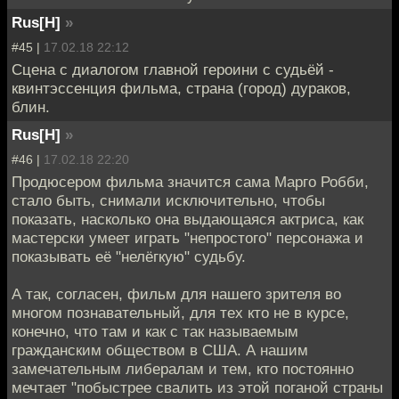
Rus[H]
»
#45 |
17.02.18 22:12
Сцена с диалогом главной героини с судьёй -
квинтэссенция фильма, страна (город) дураков,
блин.
Rus[H]
»
#46 |
17.02.18 22:20
Продюсером фильма значится сама Марго Робби,
стало быть, снимали исключительно, чтобы
показать, насколько она выдающаяся актриса, как
мастерски умеет играть "непростого" персонажа и
показывать её "нелёгкую" судьбу.
А так, согласен, фильм для нашего зрителя во
многом познавательный, для тех кто не в курсе,
конечно, что там и как с так называемым
гражданским обществом в США. А нашим
замечательным либералам и тем, кто постоянно
мечтает "побыстрее свалить из этой поганой страны