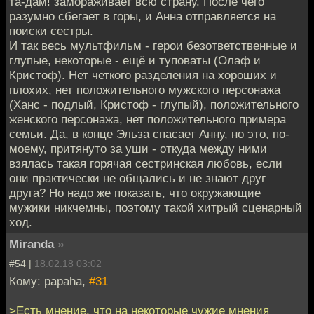
та-дам! замораживает всю страну. После чего
разумно сбегает в горы, и Анна отправляется на
поиски сестры.
И так весь мультфильм - герои безответственные и
глупые, некоторые - ещё и туповаты (Олаф и
Кристоф). Нет четкого разделения на хороших и
плохих, нет положительного мужского персонажа
(Ханс - подлый, Кристоф - глупый), положительного
женского персонажа, нет положительного примера
семьи. Да, в конце Эльза спасает Анну, но это, по-
моему, притянуто за уши - откуда между ними
взялась такая горячая сестринская любовь, если
они практически не общались и не знают друг
друга? Но надо же показать, что окружающие
мужики никчемны, поэтому такой хитрый сценарный
ход.
Miranda
»
#54 |
18.02.18 03:02
Кому: papaha,
#31
>Есть мнение, что на некоторые чужие мнения