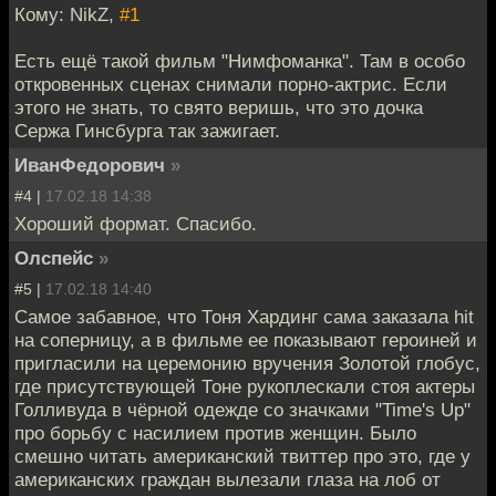
Кому: NikZ,
#1
Есть ещё такой фильм "Нимфоманка". Там в особо
откровенных сценах снимали порно-актрис. Если
этого не знать, то свято веришь, что это дочка
Сержа Гинсбурга так зажигает.
ИванФедорович
»
#4 |
17.02.18 14:38
Хороший формат. Спасибо.
Олспейс
»
#5 |
17.02.18 14:40
Самое забавное, что Тоня Хардинг сама заказала hit
на соперницу, а в фильме ее показывают героиней и
пригласили на церемонию вручения Золотой глобус,
где присутствующей Тоне рукоплескали стоя актеры
Голливуда в чёрной одежде со значками "Time's Up"
про борьбу с насилием против женщин. Было
смешно читать американский твиттер про это, где у
американских граждан вылезали глаза на лоб от