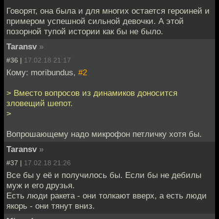
Говорят, она была и для многих остается героиней и
примером успешной сильной девочки. А этой
позорной тупой истории как бы не было.
Taransv
»
#36 |
17.02.18 21:17
Кому: moribundus,
#2
> Вместо вопросов из динамиков доносится
зловещий шепот.
>
Вопрошающему надо микрофон петличку хотя бы.
Taransv
»
#37 |
17.02.18 21:26
Все бы у её и получилось бы. Если бы не дебилы
муж и его друзья.
Есть люди ракета - они толкают вверх, а есть люди
якорь - они тянут вниз.