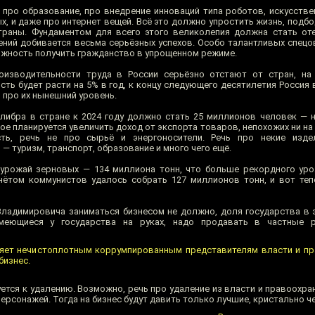
про образование, про внедрение инноваций типа роботов, искусстве
х, и даже про интернет вещей. Всё это должно упростить жизнь, подб
раны. Фундаментом для всего этого великолепия должна стать оте
ений добивается весьма серьёзных успехов. Особо талантливых спецо
ожность получить гражданство в упрощенном режиме.
оизводительности труда в России серьёзно отстают от стран, на
сть будет расти на 5% в год, к концу следующего десятилетия Россия
 про их нынешний уровень.
либра в стране к 2024 году должно стать 25 миллионов человек — 
е планируется увеличить доход от экспорта товаров, непохожих ни на не
есть, речь не про сырьё и энергоносители. Речь про некие изд
 — туризм, транспорт, образование и много чего ещё.
 урожай зерновых — 134 миллиона тонн, что больше рекордного ур
гнётом коммунистов удалось собрать 127 миллионов тонн, и вот те
ладимировича заниматься бизнесом не должно, доля государства в
имеющиеся у государства на руках, надо продавать в частные 
оляет нечистоплотным коррумпированным представителям власти и п
бизнес.
уется к удалению. Возможно, речь про удаление из власти и правоохр
рсонажей. Тогда на бизнес будут давить только лучшие, кристально ч