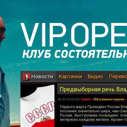
Картинки
Видео
Перев
Новости
Предвыборная речь Вла
06.03.18 22:39 |
Goblin
|
258 комментариев
»
Первого марта Президент России Вла
послания значительно шире, чем Сов
России. Выступление посвящено пла
интересно каждому жителю. Кроме то