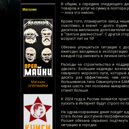
В общем, к середине следующего де
товаров и услуг на сумму в полтора 
Магазин
— пока что неясно.
Кроме того, планируется заход наше
счастливо, а значит — долго. Будем
десятков миллионов долгожителей н
в “святые девяностые”. С другой ст
возраст лет на 10!
Обязана улучшиться ситуация с до
ежегодно вводимых в эксплуатацию 
каждый год заезжать в личные хаты 
Расходы на строительство и поддер
удвоить. Большие надежды возлага
северного морского пути, который 
десять раз эффективнее, чем сег
большевиков типа Севморпути и БАМа.
Магазин
через шесть лет половина авиарейс
ОПЕРМАЙКИ
станет больше.
К 2024 году в России появится прак
пускать в Интернет будут строго по п
На здравоохранение денег пойдёт вд
стать более доступной географически
Россия обязана серьёзно подтянут
ситуацию в городах.