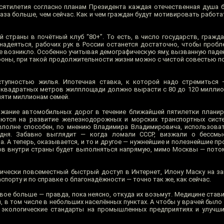
сятилетия согласно планам Президента каждая отечественная душа 
раза больше, чем сейчас. Как и чем граждан будут мотивировать работ
й страны в почётный клуб “80+”. То есть, в число государств, гражд
 надеяться, рабочих рук в России останется достаточно, чтобы пробл
е возникло. Особенно учитывая демографическую яму, вызванную пад
ороны, при такой продолжительности жизни можно с чистой совестью п
ступностью жилья. Ипотечная ставка, к которой надо стремиться 
квадратных метров жилплощади должно вырасти с 80 до 120 миллио
пяти миллионам семей.
жание автомобильных дорог в течение ближайшей пятилетки планир
ются на развитие железнодорожных и морских транспортных систе
вполне способен, по мнению Владимира Владимировича, использоват
одня. Забавно выглядит — когда ломали СССР, визжали о бессмы
 А теперь, оказывается, и то и другое — нужнейшие и полезнейшие пр
ов внутри страны будет выполняться напрямую, мимо Москвы — пото
тически повсеместный быстрый доступ в Интернет, Илону Маску на зав
аспорту и по справке о благонадёжности — точно так же, как сейчас.
вое больше — правда, пока неясно, откуда их возьмут. Медицине став
, в том числе в небольших населённых пунктах. А чтобы у врачей был
ь экологические стандарты на промышленных предприятиях и улучш