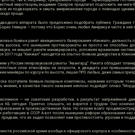
звестный миротворец академик Сахаров предлагал подложить им мега-
все их подвзорвать и смыть американские города с помощью цунами.
раздо проще.
дводного аппарата было предложено подобрать публике. Граждане 
Борис Немцов — потому что Борис очень любил Америку и часто в неё 
уковых боевых ракет авиационного базирования «Кинжал», дальность п
ль высока, что нынешние противоракеты их просто не способны дог
вука, не мешает ракете маневрировать, усложняя вражеским система
бря 2017 года “Кинжал” находится на опытно-боевом дежурстве в Южном
ием у России гиперзвуковой ракеты “Авангард”. Ракета обладает пла
 плотные слои атмосферы на скорости, в двадцать раз превышающе
кие манёвры по курсу и по высоте, лишая ПРО любых, даже самых приз
ойска поступили боевые лазерные комплексы, название которым тоже
ь мнение, в качестве такого названия неплохо подойдёт слово “Мордо
сленное — не советские разработки, а результат напряжённой дея
х КБ сегодня. Приятно слышать, но верится с трудом. Оно конечно
образование и производственная база. Но скорее всего продемонстри
и работавших в СССР. А вот после нынешних реформ образования нас 
 предкам, что их задел позволяет нам противостоять угрозам и подд
инств российской армии вообще и офицерского корпуса в особенности