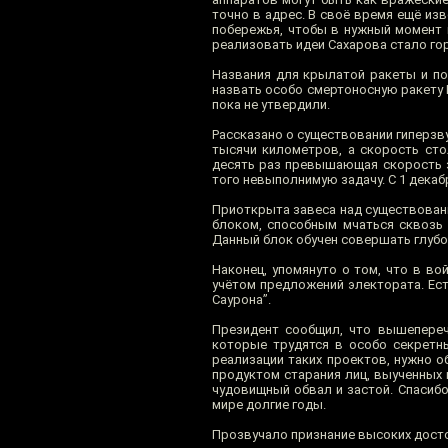
точно в адрес. В своё время ещё и
побережья, чтобы в нужный момент 
реализовать идеи Сахарова стало го
Названия для крылатой ракеты и по
назвать особо смертоносную ракету 
пока не утвердили.
Рассказано о существовании гиперзв
тысячи километров, а скорость сто
десять раз превышающая скорость з
того невыполнимую задачу. С 1 дека
Приоткрыта завеса над существован
блоком, способным мчаться сквозь
Данный блок обучен совершать глубо
Наконец, упомянуто о том, что в в
учётом предложений электората. Ест
Саурона”.
Президент сообщил, что вышеперечи
которые трудятся в особо секретны
реализации таких проектов, нужно 
продуктом старания лиц, выученных 
чудовищный обвал и застой. Спасибо
мире долгие годы.
Прозвучало признание высоких досто