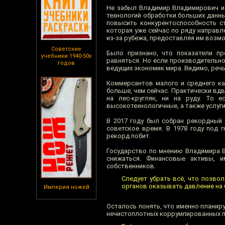
Не забыл Владимир Владимирович и 
технологий обработки больших данны
повысить конкурентоспособность ст
которая уже сейчас по ряду направл
из-за рубежа, предоставляя им возм
Советские
Было признано, что показатели пр
учебники 1940-50х
равняться. Но если производительно
годов
ведущих экономик мира. Видимо, речь
Коммерсантов малого и среднего ка
больше, чем сейчас. Практически вдво
на лес-кругляк, ни на руду. То 
высокотехнологичные, а также услуги
В 2017 году был собран рекордный
советское время. В 1978 году под 
рекорд побит.
Государство по мнению Владимира В
снижаться. Финансовые активы, 
собственников.
Следует убрать всё, что позв
органов оказывать давление на 
Империя ножей
Осталось понять, что именно планир
нечистоплотных коррумпированных пе