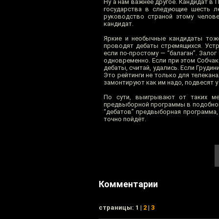
Ну а нам важнее другое. Кандидат в
государства в следующие шесть ле
руководство страной этому челове
кандидат.
Яркие и необычные кандидаты тож
проводят дебаты стремящихся. Устр
если по-простому — “балаган”. Залог
одновременно. Если при этом Собча
дебаты, считай, удались. Если Груди
Это рейтинги не только для телекана
замонтируют как им надо, подвесят у 
По сути, выигрывают от таких м
предвыборной программы в подобном
“дебатов” предвыборная программа, 
точно пойдёт.
Комментарии
cтраницы: 1 |
2
|
3