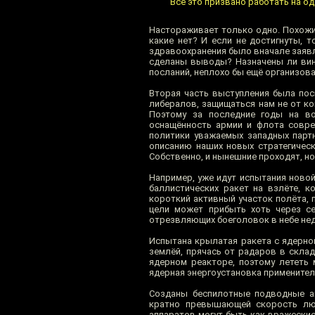
Всё это призвано работать на о
Настораживает только одно. Похожие
какие нет? И если не достигнуты, 
здравоохранения было вначале заявле
сделаны выводы? Назначены ли вин
посланий, неплохо бы ещё организов
Вторая часть выступления была пос
либералов, защищаться нам не от ко
Поэтому за последние годы на во
оснащённость армии и флота совре
политики уважаемых западных парт
описанию наших новых стратегическ
Собственно, и нынешние проходят, но
Например, уже идут испытания ново
баллистических ракет на взлёте, к
короткий активный участок полёта, п
цели может прибыть хоть через с
отрезвляющих боеголовок в небе не
Испытана крылатая ракета с ядерной
землёй, прячась от радаров в склад
ядерном реакторе, поэтому лететь 
ядерная энергоустановка применитель
Созданы беспилотные подводные ап
кратно превышающей скорость люб
аппаратов могут быть как вражеские