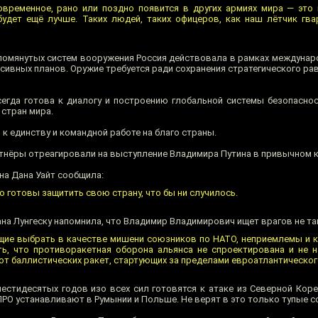
овременное, рано или поздно появится в других армиях мира — это
 будет ещё лучше. Таких людей, таких офицеров, как наш лётчик гв
упомянутых систем вооружения Россия действовала в рамках междунар
сивных планов. Оружие требуется ради сохранения стратегического ра
сегда готова к диалогу и построению глобальной системы безопаснос
 стран мира.
 единству и командной работе на благо страны.
тнёры отреагировали на выступление Владимира Путина в привычном 
на Дана Уайт сообщила:
о готовы защитить свою страну, что бы ни случилось.
а Лунгеску напомнила, что Владимир Владимирович ищет врагов не там
щие выбрать в качестве мишени союзников по НАТО, неприемлемы и 
ь, что противоракетная оборона альянса не спроектирована и не 
от баллистических ракет, стартующих за пределами евроатлантическог
шестидесятых годов изо всех сил готовятся к атаке из Северной Коре
РО устанавливают в Румынии и Польше. Не верят в это только тупые с