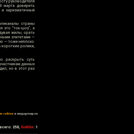
осту руководителя
8 марта доверить
й и харизматичный
елеканалы страны
 это “ток-шоу”, а
адувая жилы, орать
тными эпитетами —
ию — тоже неплохо.
а короткие ролики,
но раскрыть суть
участникам данных
дил, но в этот раз
ие сайтов
в megagroup.ru
всего: 258,
Goblin
: 1