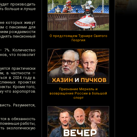
будет производить
ать больше и лучше
ане которых живут
ем с пенсиями для
ением рождаемости
однять пенсионный
О предстоящем Турнире Святого
Георгия
— 7%. Количество
нов, что позволит
уется практически
м, в частности —
ься в 2024 году в
сленных проектах
оекты. Кроме того,
Признание Меркель и
му что аэропортов
возвращение России в большой
спорт
исть. Разумеется,
ится в обязанность
о поменьше работы,
ить экологическую