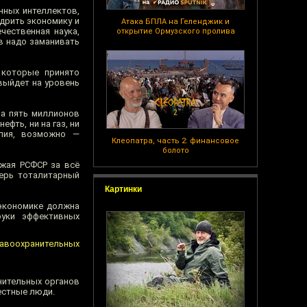
нных интеллектов,
одрить экономику и
Атака БПЛА на Геленджик и
чественная наука,
открытие Ормузского пролива
в надо заманивать
 которые принято
 выйдет на уровень
на пять миллионов
фть, ни на газ, ни
елия, возможно —
Клеопатра, часть 2: финансовое
болото
ожая РСФСР за всё
перь тоталитарный
Картинки
 экономике должна
руки эффективных
равоохранительных
анительных органов
естные люди.