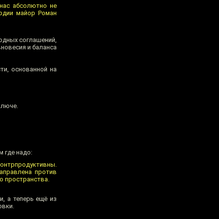
 нас абсолютно не
ардии майор Роман
одных соглашений,
вновесия и баланса
ти, основанной на
ключе.
 где надо:
контрпродуктивны.
направлена против
о пространства.
и, а теперь ещё из
овки.