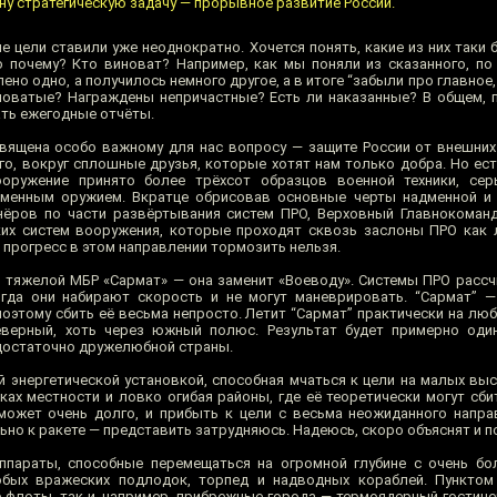
дну стратегическую задачу — прорывное развитие России.
 цели ставили уже неоднократно. Хочется понять, какие из них таки 
то почему? Кто виноват? Например, как мы поняли из сказанного, п
но одно, а получилось немного другое, а в итоге “забыли про главное,
оватые? Награждены непричастные? Есть ли наказанные? В общем, 
ать ежегодные отчёты.
вящена особо важному для нас вопросу — защите России от внешних
го, вокруг сплошные друзья, которые хотят нам только добра. Но ест
оружение принято более трёхсот образцов военной техники, сер
менным оружием. Вкратце обрисовав основные черты надменной и 
нёров по части развёртывания систем ПРО, Верховный Главнокоман
их систем вооружения, которые проходят сквозь заслоны ПРО как 
 прогресс в этом направлении тормозить нельзя.
й тяжелой МБР «Сармат» — она заменит «Воеводу». Системы ПРО рассч
огда они набирают скорость и не могут маневрировать. “Сармат” 
оэтому сбить её весьма непросто. Летит “Сармат” практически на люб
еверный, хоть через южный полюс. Результат будет примерно од
достаточно дружелюбной страны.
 энергетической установкой, способная мчаться к цели на малых выс
ках местности и ловко огибая районы, где её теоретически могут сби
может очень долго, и прибыть к цели с весьма неожиданного напра
но к ракете — представить затрудняюсь. Надеюсь, скоро объяснят и п
параты, способные перемещаться на огромной глубине с очень бо
ых вражеских подлодок, торпед и надводных кораблей. Пунктом 
 флоты, так и, например, прибрежные города — термоядерный гостине