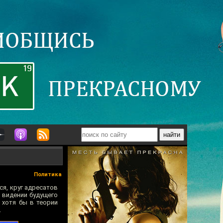
Политика
я, круг адресатов
м видении будущего
 хотя бы в теории
.