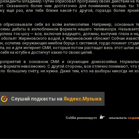
 Президенты Владимир Путин обрисовал программу своих действий на п
т. Сказанного более чем достаточно для понимания, хочешь ты 1
ку ещё раз, или тебе ближе какой-то другой, гораздо более ярки
е обрисовывали себя во всём великолепии. Например, основные т
оены дебаты в излюбленном формате нашего телевизора. Называется
 успеха ток-шоу — все, включая ведущего, должны, выпучив глаза и н
к обольёт Жириновского водой, а Жириновский обложит Собчак извес
нин, ослепив окружающих нимбом борца с системой, гордо покинет студ
ла, но и для интернет-СМИ, которые потом растащат весь этот шлак н
себя на ютубе и достигнут каких-то своих целей.
ероприятий в основном СМИ и скучающие домохозяйки. Нормаль
 формате невозможно. С другой стороны, все отлично понимают, что 
по большому счёту, не нужна. Даже тем, кто на выборы никогда не хо
Слушай подкасты на
Яндекс.Музыка
Goblin рекомендует
заказывать
создан