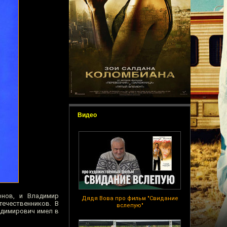
Видео
онов, и Владимир
Дядя Вова про фильм "Свидание
ечественников. В
вслепую"
адимирович имел в