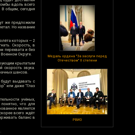
бомбы вдоль всего
 В общем, сегодня
тут же предложили
летал. Но название
олёта которых — 2
нать. Скорость, в
м перехвата и без
 Военном Округе.
Медаль ордена "За заслуги перед
Отечеством" II степени
нирующим крылатым
й скорость звука.
рачных шансов.
 будут выдавать с
р” или даже “Глаз
тельности учёных,
 понятно, что для
рованное является
скорее всего ждёт
ерживать баланс в
РВИО
.