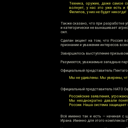
Техника, оружие, даже самое с
волнует, у нас это уже есть и
Филипов, у них не будет никогда!
Также сказано, что при разработке 
и категорически не вынашивает агрес
сил.
Сделан акцент на том, что Россия в
признании и уважении интересов всех
Завершилось выступление призывом к
Разумеется, уважаемые западные пар
Официальный представитель Пентаго
Мы не удивлены. Мы уверены, чт
Официальный представитель НАТО Оан
Российские заявления, угрожаю
Мы неоднократно давали понят
России. Наша система защищает 
Всё именно так и есть — начиная с 
Ирана. Именно для этого комплексы П