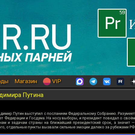
оды
Магазин
VIP
димира Путина
димир Путин выступил с посланием Федеральному Собранию. Разумеетс
ет Федерации и Госдума. На носу выборы, и президент поведал о своё
нам и задачам страны на ближайший президентский срок, а значит —
го, отдельные пункты вызвали сильные эмоции далеко за рубежами РФ