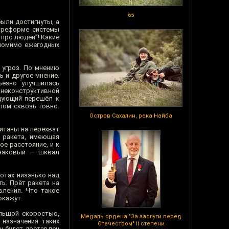
65
были достигнуты, а
о реформе системы
 про людей”! Какие
помимо ежегодных
 угроз. По мнению
ь и другое мнение.
ьёзно улучшилась
неконструктивной
дующий перешёл к
лом сквозь говно.
Остров Сахалин, река Найба
итаны на перехват
— ракета, имеющая
ое расстояние, и к
инаковый — шквал
отах низэнько над
ть. Прёт ракета на
вления. Что такое
окажут.
льшой скоростью,
Медаль ордена "За заслуги перед
назначения таких
Отечеством" II степени
ц будет доставлен