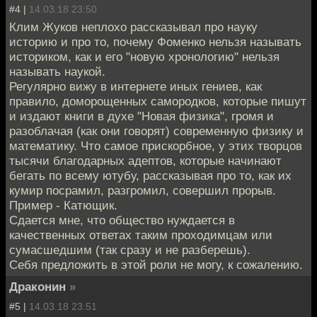
#4 |
14.03.18 23:50
Клим Жуков неплохо рассказывал про науку
историю и про то, почему Фоменко нельзя называть
историком, как и его "новую хронологию" нельзя
называть наукой.
Регулярно вижу в интернете иных гениев, как
правило, доморощенных самородков, которые пишут
и издают книги в духе "Новая физика", громя и
разоблачая (как они говорят) современную физику и
математику. Что самое прискорбное, у этих творцов
тысячи благодарных адептов, которые начинают
бегать по всему ютубу, рассказывая про то, как их
кумир посрамил, разгромил, совершил прорыв.
Пример - Катющик.
Сдается мне, что общество нуждается в
качественных ответах таким проходимцам или
сумасшедшим (так сразу и не разберешь).
Себя предложить в этой роли не могу, к сожалению.
Драконин
»
#5 |
14.03.18 23:51