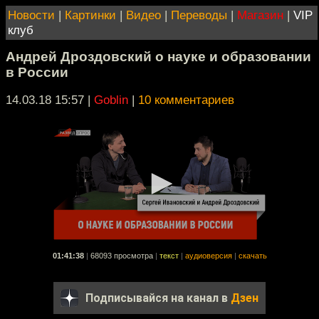
Новости
|
Картинки
|
Видео
|
Переводы
|
Магазин
|
VIP
клуб
Андрей Дроздовский о науке и образовании
в России
14.03.18 15:57
|
Goblin
|
10 комментариев
01:41:38
|
68093 просмотра
|
текст
|
аудиоверсия
|
скачать
Подписывайся на канал в
Дзен