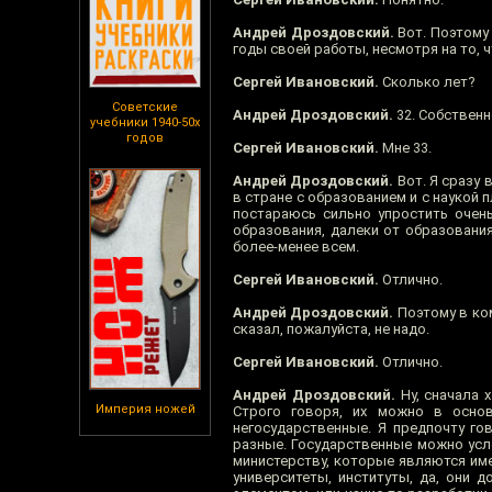
Андрей Дроздовский.
Вот. Поэтому 
годы своей работы, несмотря на то, 
Сергей Ивановский.
Сколько лет?
Советские
Андрей Дроздовский.
32. Собственно
учебники 1940-50х
годов
Сергей Ивановский.
Мне 33.
Андрей Дроздовский.
Вот. Я сразу 
в стране с образованием и с наукой п
постараюсь сильно упростить очень
образования, далеки от образования
более-менее всем.
Сергей Ивановский.
Отлично.
Андрей Дроздовский.
Поэтому в ком
сказал, пожалуйста, не надо.
Сергей Ивановский.
Отлично.
Андрей Дроздовский.
Ну, сначала 
Империя ножей
Строго говоря, их можно в осно
негосударственные. Я предпочту го
разные. Государственные можно усл
министерству, которые являются им
университеты, институты, да, они 