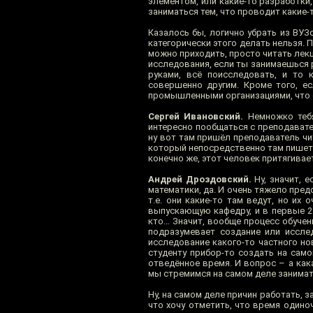
элементом, или какие-то разработки,
заниматься тем, что проводит какие-т
Казалось бы, логично убрать из ВУЗо
категорически этого делать нельзя. 
можно приходить, просто читать лекц
исследования, если ты занимаешься 
руками, всё поисследовать, и то 
совершенно другим. Кроме того, ес
промышленными организациями, что оч
Сергей Ивановский.
Немножко тебя
интересно пообщаться с преподавате
ну вот там пришёл преподаватель чит
который непосредственно там пишет 
конечно же, этот человек притягивае
Андрей Дроздовский.
Ну, значит, 
математики, да. И очень тяжело пред
т.е. они какие-то там ведут, но их
выпускающую кафедру, и в первые 2 
кто… Значит, вообще процесс обучен
подразумевает создание или исслед
исследование какого-то частного нов
студенту прибор-то создать на сам
отведённое время. И вопрос – а кака
мы стремимся на самом деле занимат
Ну, на самом деле причин работать, 
что хочу отметить, что время одино