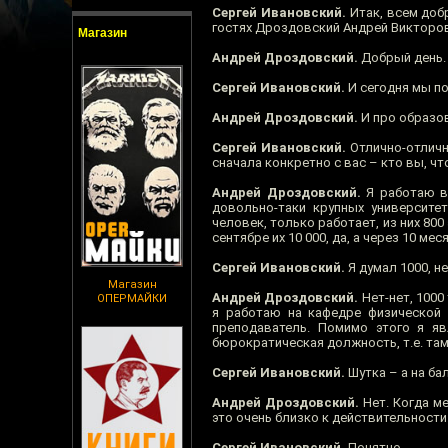
Сергей Ивановский.
Итак, всем добр
гостях Дроздовский Андрей Викторов
Магазин
Андрей Дроздовский.
Добрый день.
Сергей Ивановский.
И сегодня мы по
Андрей Дроздовский.
И про образов
Сергей Ивановский.
Отлично-отлично
сначала конкретно с вас – кто вы, что
Андрей Дроздовский.
Я работаю в 
довольно-таки крупных университет
человек, только работает, из них 800
сентябре их 10 000, да, а через 10 ме
Сергей Ивановский.
Я думал 1000, н
Магазин
Андрей Дроздовский.
Нет-нет, 1000
ОПЕРМАЙКИ
я работаю на кафедре физической 
преподаватель. Помимо этого я я
бюрократическая должность, т.е. там
Сергей Ивановский.
Шутка – а на ба
Андрей Дроздовский.
Нет. Когда м
это очень близко к действительности
Сергей Ивановский.
Понятно.