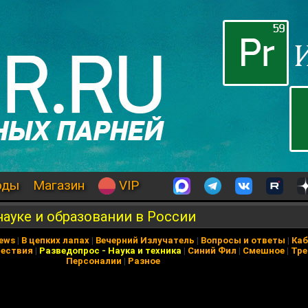
оды
Магазин
VIP
ауке и образовании в России
News
|
В цепких лапах
|
Вечерний Излучатель
|
Вопросы и ответы
|
Каб
ествия
|
Разведопрос
-
Наука и техника
|
Синий Фил
|
Смешное
|
Тре
Персоналии
|
Разное