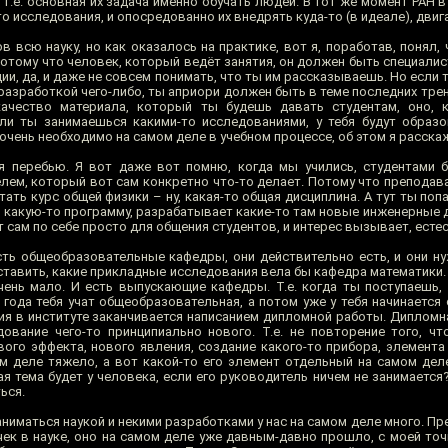
 т.е. основная их задача именно обучать людей. В тот же момент РАН
о исследования, и опосредованно их внедрять куда-то (в идеале), двига
в всю науку, но как оказалось на практике, вот я, поработав, понял,
Потому что человек, который ведёт занятия, он должен быть специалист
ии, да, и даже не совсем понимать, что ты им рассказываешь. Но если
разработкой чего-либо, ты априори должен быть в теме последних тре
качество материала, который ты будешь давать студентам, оно, к
ли ты занимаешься какими-то исследованиями, у тебя будут образ
ень необходимо на самом деле в учебном процессе, об этом я расскаж
 перебью. Я вот даже вот помню, когда мы учились, студентами б
лем, который вот сам конкретно что-то делает. Потому что преподава
ать курс общей физики – ну, какая-то общая дисциплина. А тут ты поп
какую-то программу, разрабатывает какие-то там новые инженерные де
т сам по себе просто для общения студентов, и интерес вызывает, есте
есть общеобразовательные кафедры, они действительно есть, и они ну
ставить, какие прикладные исследования вела бы кафедра математики.
 очень мало. И есть выпускающие кафедры. Т.е. когда ты поступаешь,
года тебя учат общеобразовательная, а потом уже у тебя начинается 
ия в институте заканчивается написанием дипломной работы. Дипломн
ование чего-то принципиально нового. Т.е. не повторение того, чт
ого эффекта, нового явления, создание какого-то прибора, элемента 
ом деле тяжело, а вот какой-то его элемент отдельный на самом дел
я тема будет у человека, если его руководитель ничем не занимается
ься.
заниматься наукой и некими разработками у нас на самом деле много. Пр
чек в науке, оно на самом деле уже давным-давно прошло, с моей точ