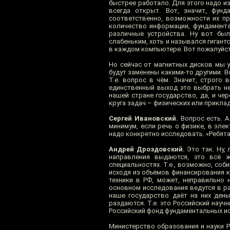
быстрее работало. Для этого надо из
всегда открыт. Вот, значит, фунд
соответственно, возможности их пр
количество информации, фундамента
различные устройства. Ну вот был
слабеньким, хоть и назывался гигант
в каждом компьютере. Вот пожалуйст
Но сейчас от магнитных дисков мы 
будут заменены какими-то другими. В
Т.е. вопрос в чём. Значит, строго
единственный выход это выбрать нек
нашей стране государство, да, и че
круга задач – физических или прикла
Сергей Ивановский.
Вопрос есть. А
минимум, если речь о физике, в элек
надо конкретно исследовать. «Ребята,
Андрей Дроздовский.
Это так. Ну, 
направления выдаются, это всё 
специальностях. Т.е., возможно, соб
исходя из объёмов финансирования ка
техники в РФ, может, неправильно 
основном исследования ведутся в ра
наше государство даёт на них день
раздаются. Т.е. это Российский науч
Российский фонд фундаментальных исс
Министерство образования и науки Р