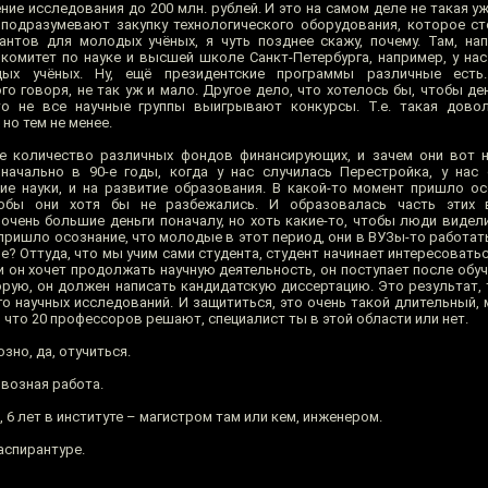
ие исследования до 200 млн. рублей. И это на самом деле не такая у
 подразумевают закупку технологического оборудования, которое с
антов для молодых учёных, я чуть позднее скажу, почему. Там, на
, комитет по науке и высшей школе Санкт-Петербурга, например, у на
дых учёных. Ну, ещё президентские программы различные есть.
го говоря, не так уж и мало. Другое дело, что хотелось бы, чтобы д
о не все научные группы выигрывают конкурсы. Т.е. такая довол
но тем не менее.
ое количество различных фондов финансирующих, и зачем они вот 
начально в 90-е годы, когда у нас случилась Перестройка, у нас
ие науки, и на развитие образования. В какой-то момент пришло ос
обы они хотя бы не разбежались. И образовалась часть этих 
очень большие деньги поначалу, но хоть какие-то, чтобы люди видели
пришло осознание, что молодые в этот период, они в ВУЗы-то работат
? Оттуда, что мы учим сами студента, студент начинает интересоватьс
 он хочет продолжать научную деятельность, он поступает после обуч
торую, он должен написать кандидатскую диссертацию. Это результат,
го научных исследований. И защититься, это очень такой длительный,
 что 20 профессоров решают, специалист ты в этой области или нет.
зно, да, отучиться.
возная работа.
, 6 лет в институте – магистром там или кем, инженером.
 аспирантуре.