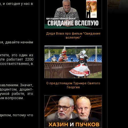
 и сегодня у нас в
Дядя Вова про фильм "Свидание
вслепую"
ря, давайте начнём
тете, это один из
уте работает 2200
 соответственно, в
О предстоящем Турнире Святого
равлениям. Значит,
Георгия
доцентом, доцент-
чной работе, это
ным вопросам.
дилом, потому что