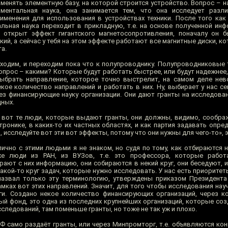
менять элементную базу, на которой строится устройство. Вопрос – на
аментальная наука, она занимается тем, что она исследует разл
именения для использования в устройствах техники. После того как
льная наука переходит в прикладную, т.е. на основе полученной ин
 открыт эффект гигантского магнетосопротивления, поначалу он б
ский, а сейчас у тебя на этом эффекте работают все магнитные диски, к
а.
уходим, и переходим пока что к полупроводнику. Полупроводниковые 
опрос – какими? Которые будут работать быстрее, или будут надежнее
 выбрать направление, которое точно выстрелит, на самом деле не
ое количество направлений и работать в них. Ну, выбирает у нас се
рез финансирующие науку организации. Они дают гранты на исследова
дных.
 вот те люди, которые выдают гранты, они должны, видимо, соображ
тронике, в каких-то их частных областях, и как партия задавать опре
 исследуйте вот эти вот эффекты, потому что они нужны для чего-то», 
лично с этими людьми я не знаком, но судя по тому, как отбираются 
же люди из РАН, из ВУЗов, т.е. это профессора, которые рабо
ирают с них информацию, они собираются в некий круг, они беседуют,
кой-то круг задач, которые нужно исследовать. У нас есть приоритет
назвал только эту терминологию, утверждены приказом Президента
мках вот этих направлений. Значит, для того чтобы исследования нау
ги. Создано некое количество финансирующих организаций, через к
ный фонд, это одна из последних крупнейших организаций, которые со
ледований, там поменьше гранты, но тоже не так уж и плохо.
Ф само раздаёт гранты, или через Минпромторг, т.е. объявляются кон