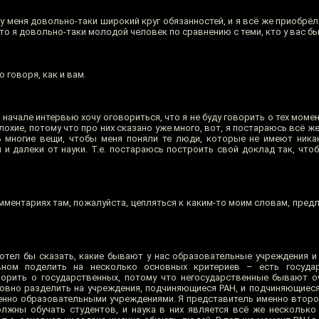
у меня довольно-таки широкий круг обязанностей, и я всё же приобрёл
что я довольно-таки молодой человек по сравнению с теми, кто у вас бы
 говоря, как и вам.
в начале интервью хочу оговориться, что я не буду говорить о тех момен
лохие, потому что про них сказано уже много, вот, я постараюсь всё же 
 многие вещи, чтобы меня поняли те люди, которые не имеют ника
 и далеки от науки. Т.е. постараюсь построить свой доклад так, что
ментариях там, пожалуйста, цепляться к каким-то моим словам, предл
хотел бы сказать, какие бывают у нас образовательные учреждения и 
вном поделить на несколько основных критериев – есть госуда
ворить о государственных, потому что негосударственные бывают о
овно разделить на учреждения, подчиняющиеся РАН, и подчиняющиес
енно образовательными учреждениями. Я представитель именно второг
должны обучать студентов, и наука в них является всё же нескольк