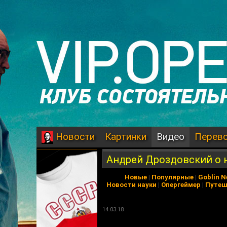
Картинки
Видео
Перев
Новости
Андрей Дроздовский о н
Новые
|
Популярные
|
Goblin 
Новости науки
|
Опергеймер
|
Путеш
14.03.18