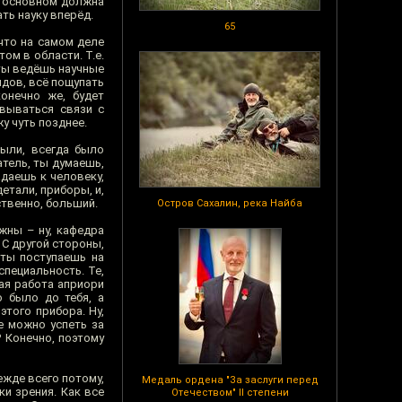
 в основном должна
ть науку вперёд.
65
 что на самом деле
ом в области. Т.е.
 ты ведёшь научные
ндов, всё пощупать
онечно же, будет
овываться связи с
у чуть позднее.
ыли, всегда было
тель, ты думаешь,
адаешь к человеку,
тали, приборы, и,
ственно, больший.
Остров Сахалин, река Найба
жны – ну, кафедра
 С другой стороны,
 ты поступаешь на
специальность. Те,
ая работа априори
о было до тебя, а
этого прибора. Ну,
е можно успеть за
? Конечно, поэтому
ежде всего потому,
Медаль ордена "За заслуги перед
ки зрения. Как все
Отечеством" II степени