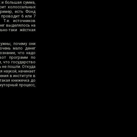
ж и большая сумма,
тоит колоссальных
пример, есть Фонд
с проводит 6 или 7
 Т.е. источников
енег выделялось на
ьно-таки жёсткая
нужны, почему они
 очень мало денег
ознание, что надо
вот программ по
, что государство
ь не пошли. Откуда
я наукой, начинает
ения в институте в
 такая книжечка до
 муторный процесс,