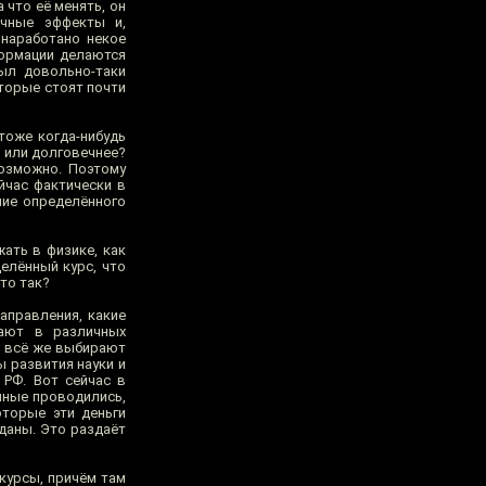
 что её менять, он
ичные эффекты и,
 наработано некое
формации делаются
ыл довольно-таки
оторые стоят почти
тоже когда-нибудь
, или долговечнее?
возможно. Поэтому
йчас фактически в
ние определённого
ать в физике, как
делённый курс, что
это так?
направления, какие
тают в различных
 и всё же выбирают
ы развития науки и
 РФ. Вот сейчас в
чные проводились,
оторые эти деньги
зданы. Это раздаёт
курсы, причём там