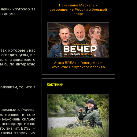
Признание Меркель и
 некий кругозор за
возвращение России в большой
л до меня.
спорт
тах, которые у нас
сгладить углы, и я
кого специального
Атака БПЛА на Геленджик и
бы было интересно
открытие Ормузского пролива
Картинки
ожениям, то, что я
научные в России.
рственные и есть
чень-очень сильно
я непосредственно
о, значит. ВУЗы –
о таким вторичным