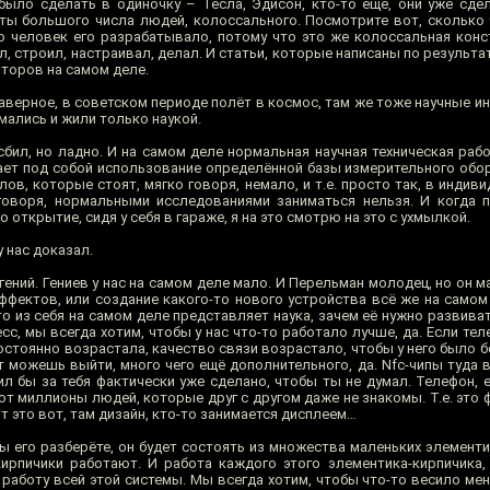
ыло сделать в одиночку – Тесла, Эдисон, кто-то ещё, они уже сде
ты большого числа людей, колоссального. Посмотрите вот, сколько
 человек его разрабатывало, потому что это же колоссальная конс
, строил, настраивал, делал. И статьи, которые написаны по результа
торов на самом деле.
, наверное, в советском периоде полёт в космос, там же тоже научные и
мались и жили только наукой.
бил, но ладно. И на самом деле нормальная научная техническая раб
ает под собой использование определённой базы измерительного обор
ов, которые стоят, мягко говоря, немало, и т.е. просто так, в индив
говоря, нормальными исследованиями заниматься нельзя. И когда 
 открытие, сидя у себя в гараже, я на это смотрю на это с ухмылкой.
 нас доказал.
ений. Гениев у нас на самом деле мало. И Перельман молодец, но он ма
эффектов, или создание какого-то нового устройства всё же на само
то из себя на самом деле представляет наука, зачем её нужно развив
есс, мы всегда хотим, чтобы у нас что-то работало лучше, да. Если тел
остоянно возрастала, качество связи возрастало, чтобы у него было б
нет можешь выйти, много чего ещё дополнительного, да. Nfc-чипы туда 
жил бы за тебя фактически уже сделано, чтобы ты не думал. Телефон, е
ют миллионы людей, которые друг с другом даже не знакомы. Т.е. это 
от это вот, там дизайн, кто-то занимается дисплеем…
вы его разберёте, он будет состоять из множества маленьких элемент
кирпичики работают. И работа каждого этого элементика-кирпичика,
 работу всей этой системы. Мы всегда хотим, чтобы что-то весило ме