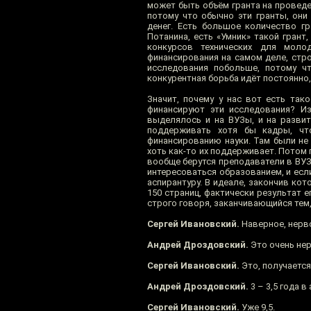
может быть объём гранта на проведен
потому что обычно эти гранты, они
денег. Есть большое количество гр
Потанина, есть «Умник» такой грант
конкурсов технических для моло
финансирования на самом деле, стро
исследования побольше, потому чт
конкурентная борьба идёт постоянно, 
Значит, почему у нас вот есть так
финансируют эти исследования? Из
выделялось и на ВУЗы, и на развит
поддерживать хотя бы кадры, чт
финансированию науки. Там были не 
хоть как-то их поддерживает. Потом 
вообще берутся преподаватели в ВУЗе
интересоваться образованием, и если
аспирантуру. В идеале, закончив ко
150 страниц, фактически результат е
строго говоря, заканчивающийся тем,
Сергей Ивановский.
Наверное, нерво
Андрей Дроздовский.
Это очень нер
Сергей Ивановский.
Это, получается
Андрей Дроздовский.
3 – 3,5 года в
Сергей Ивановский.
Уже 9,5.