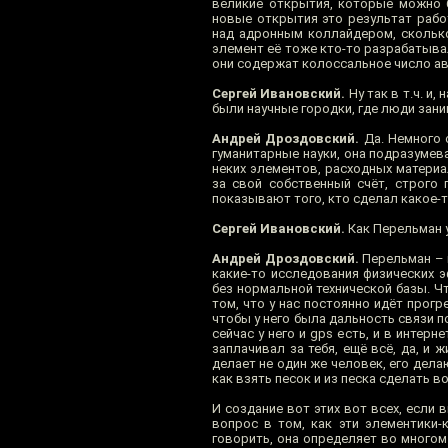
великие открытия, которые можно б
новые открытия это результат рабо
над адронным коллайдером, сколько
элемент её тоже кто-то разрабатывал
они содержат колоссальное число ав
Сергей Ивановский.
Ну так в т.ч. и
были научные городки, где люди зани
Андрей Дроздовский.
Да. Немного с
гуманитарные науки, она подразумев
неких элементов, расходных материал
за свой собственный счёт, строго 
показывают того, кто сделал какое-то
Сергей Ивановский.
Как Перельман у
Андрей Дроздовский.
Перельман – г
какие-то исследования физических 
без нормальной технической базы. Ч
том, что у нас постоянно идёт прогр
чтобы у него была дальность связи п
сейчас у него и gps есть, и в интер
заплачивал за тебя, ещё всё, да, и 
делает не один же человек, его дела
как взять песок и из песка сделать в
И создание вот этих вот всех, если 
вопрос в том, как эти элементики-
говорить, она определяет во многом