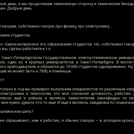
ый день, а мы продолжаем техническую сторону и технические беседы,
ич. Добрый день.
говорим, собственно говоря, про физику, про электронику…
ание студентов.
. Самое интересное это образование студентов. Но, собственно гово
 вы, где вы работаете и т.п.
Санкт-Петербургском Государственном электротехническом универси
ов, один из 4 крупных университетов в Санкт-Петербурге. В инстит
 это преподаватели, и обучается до 10 000 студентов одновременно. Ну,
сяцев их может быть и 7500, и поменьше.
ет?
 только в год мы примерно выпускаем специалистов по различным нап
электроники и технологии, это моя основная должность, работаю 
вляюсь ещё и учёным, и являюсь заместителем завкафедры по нау
 мне нужно думать что-то ещё. И ещё я являюсь замдекана по социаль
лалайке или шить?
еня спрашивают, кем я работаю, я обычно говорю – в зоопарке кроко
.