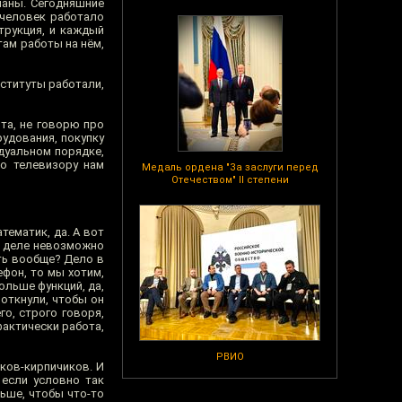
ланы. Сегодняшние
 человек работало
трукция, и каждый
там работы на нём,
нституты работали,
ота, не говорю про
удования, покупку
идуальном порядке,
по телевизору нам
Медаль ордена "За заслуги перед
Отечеством" II степени
тематик, да. А вот
м деле невозможно
ать вообще? Дело в
ефон, то мы хотим,
ольше функций, да,
воткнули, чтобы он
го, строго говоря,
фактически работа,
РВИО
иков-кирпичиков. И
 если условно так
ньше, чтобы что-то