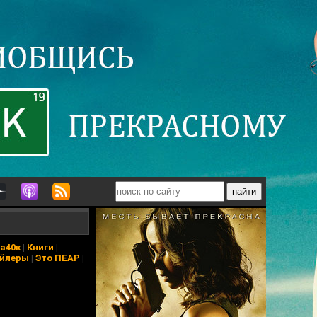
а40к
|
Книги
|
йлеры
|
Это ПЕАР
|