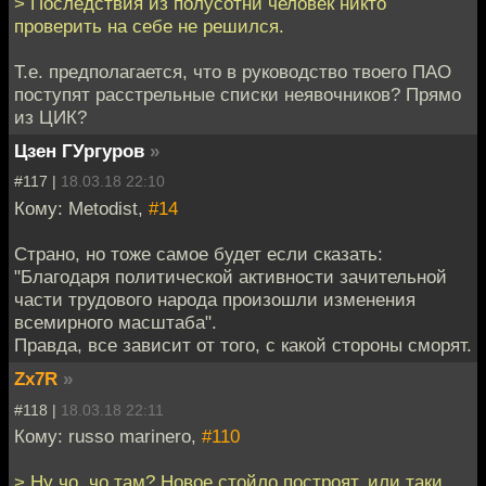
> Последствия из полусотни человек никто
проверить на себе не решился.
Т.е. предполагается, что в руководство твоего ПАО
поступят расстрельные списки неявочников? Прямо
из ЦИК?
Цзен ГУргуров
»
#117 |
18.03.18 22:10
Кому: Metodist,
#14
Страно, но тоже самое будет если сказать:
"Благодаря политической активности зачительной
части трудового народа произошли изменения
всемирного масштаба".
Правда, все зависит от того, с какой стороны сморят.
Zx7R
»
#118 |
18.03.18 22:11
Кому: russo marinero,
#110
> Ну чо, чо там? Новое стойло построят, или таки