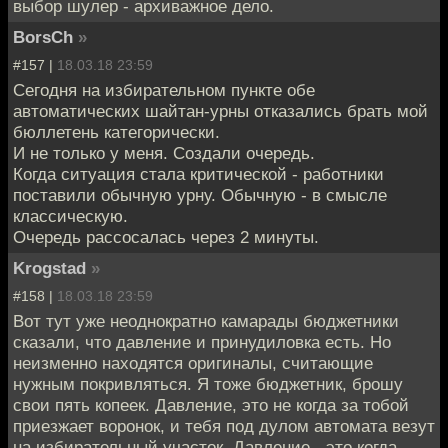
выбор шулер - архиважное дело.
BorsCh
»
#157 |
18.03.18 23:59
Сегодня на избирательном пункте обе
автоматических шайтан-урны отказались брать мой
бюллетень категорически.
И не только у меня. Создали очередь.
Когда ситуация стала критической - работники
поставили обычную урну. Обычную - в смысле
классическую.
Очередь рассосалась через 2 минуты.
Krogstad
»
#158 |
18.03.18 23:59
Вот тут уже неоднократно камарады бюджетники
сказали, что давление и принудиловка есть. Но
неизменно находятся оригиналы, считающие
нужным покривляться. Я тоже бюджетник, брошу
свои пять копеек. Давление, это не когда за тобой
приезжает воронок, и тебя под дулом автомата везут
на избирательный участок. Давление - это когда