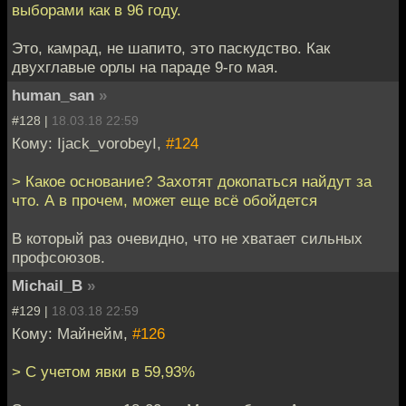
выборами как в 96 году.
Это, камрад, не шапито, это паскудство. Как
двухглавые орлы на параде 9-го мая.
human_san
»
#128 |
18.03.18 22:59
Кому: Ijack_vorobeyI,
#124
> Какое основание? Захотят докопаться найдут за
что. А в прочем, может еще всё обойдется
В который раз очевидно, что не хватает сильных
профсоюзов.
Michail_B
»
#129 |
18.03.18 22:59
Кому: Майнейм,
#126
> С учетом явки в 59,93%