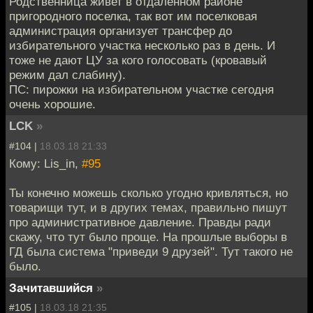
Родственница живет в отдаленном районе
пригородного поселка, так вот им поселковая
администрация организует трансфер до
избирательного участка несколько раз в день. И
тоже не дают ЦУ за кого голосовать (кровавый
режим дал слабину).
ПС: пирожки на избирательном участке сегодня
очень хорошие.
LCK
»
#104 |
18.03.18 21:33
Кому: Lis_in,
#95
Ты конечно можешь сколько угодно кривляться, но
товарищи тут, и в других темах, правильно пишут
про административное давление. Правды ради
скажу, что тут было проще. На прошлые выборы в
ГД была система "приведи 9 друзей". Тут такого не
было.
Зачитавшийся
»
#105 |
18.03.18 21:35