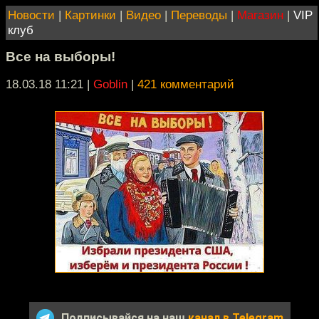
Новости
|
Картинки
|
Видео
|
Переводы
|
Магазин
|
VIP
клуб
Все на выборы!
18.03.18 11:21
|
Goblin
|
421 комментарий
Подписывайся на наш
канал в Telegram