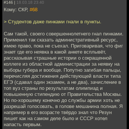
#146 |
18.03.18 23:40
Кому: СКР,
#68
> Студентов даже пинками гнали в пункты.
Сам такой, своего совершеннолетнего гнал пинками.
Применил так сказать административный ресурс,
имею право, пока не съехал. Приговаривая, что фиг
знает где его неявка в какой анкете всплывёт,
рассказывая страшные истории о сокращенной
коллеге из областной администрации за неявку на
выборы губера и вообще. Попутно загибая пальцы,
перечисляя достижения действующей власти типа
ЕГЭ (сдавал один экзамен, а не два), зачисление в
топ вуз страны по результатам олимпиад и
повышенную стипендию от Правительства Москвы.
Но по-хорошему конечно до службы армии хоть не
разрешай голосовать, в голове мешанина полная. Я
например в его возрасте твёрдо знал что Резун
пишет как на самом деле было и СССР хотел
напасть первым.