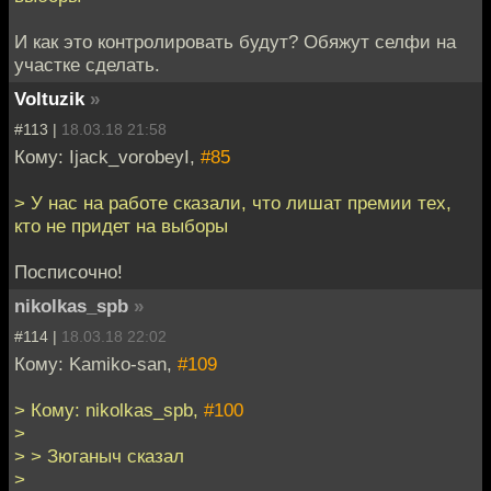
И как это контролировать будут? Обяжут селфи на
участке сделать.
Voltuzik
»
#113 |
18.03.18 21:58
Кому: Ijack_vorobeyI,
#85
> У нас на работе сказали, что лишат премии тех,
кто не придет на выборы
Посписочно!
nikolkas_spb
»
#114 |
18.03.18 22:02
Кому: Kamiko-san,
#109
> Кому: nikolkas_spb,
#100
>
> > Зюганыч сказал
>