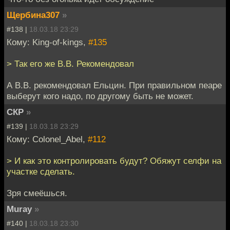
Щербина307
»
#138 |
18.03.18 23:29
Кому: King-of-kings,
#135
> Так его же В.В. Рекомендовал
А В.В. рекомендовал Ельцин. При правильном пеаре
выберут кого надо, по другому быть не может.
СКР
»
#139 |
18.03.18 23:29
Кому: Colonel_Abel,
#112
> И как это контролировать будут? Обяжут селфи на
участке сделать.
Зря смеёшься.
Muray
»
#140 |
18.03.18 23:30