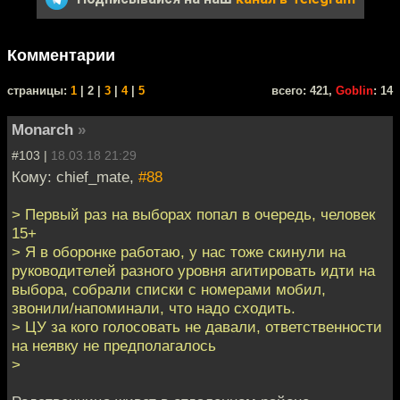
Комментарии
cтраницы:
1
| 2 |
3
|
4
|
5
всего: 421,
Goblin
: 14
Monarch
»
#103 |
18.03.18 21:29
Кому: chief_mate,
#88
> Первый раз на выборах попал в очередь, человек
15+
> Я в оборонке работаю, у нас тоже скинули на
руководителей разного уровня агитировать идти на
выбора, собрали списки с номерами мобил,
звонили/напоминали, что надо сходить.
> ЦУ за кого голосовать не давали, ответственности
на неявку не предполагалось
>