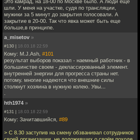
Это камрад, на 18-00 по Москве было. А люди еще
шли. У меня на участке, судя по трансляции,
мужики за 5 минут до закрытия голосовали. А
закрытие в 20-00. Так что явка может быть еще
больше,в принципе.
a_misetov
»
#130 |
18.03.18 22:59
Кому: M.J.Ash,
#101
результат выборов показал - наемный работник - в
большинстве своем - деклассированный элемент.
внутренней энергии для прогресса страны нет.
потому. многие надеются что внешние силы
столкнут хозяина в нужную колею. Увы...
.
hth1974
»
#131 |
18.03.18 22:59
Кому: Зачитавшийся,
#89
> С 8.30 заступив на смену обзванивал сотрудников
своей организации, не доложивших о своём походе