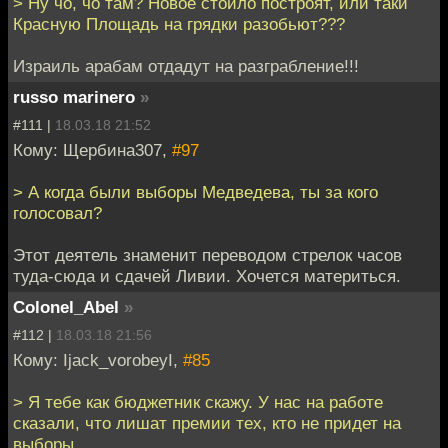
> Ну чо, чо там? Новое стойло построят, или таки
Красную Площадь на грядки разобьют???
Израиль арабам отдадут на разграбление!!!
russo marinero
»
#111 |
18.03.18 21:52
Кому: Щербина307,
#97
> А когда были выборы Медведева, ты за кого
голосовал?
Этот деятель знаменит переводом стрелок часов
туда-сюда и сдачей Ливии. Хочется материться.
Colonel_Abel
»
#112 |
18.03.18 21:56
Кому: Ijack_vorobeyI,
#85
> Я тебе как бюджетник скажу. У нас на работе
сказали, что лишат премии тех, кто не придет на
выборы