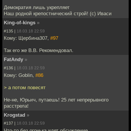
Демократия лишь укрепляет
Наш родной крепостнический строй! (с) Иваси
King-of-kings
»
#135 |
18.03.18 22:59
Кому: Щербина307,
#97
Так его же В.В. Рекомендовал.
FatAndy
»
#136 |
18.03.18 22:59
Кому: Goblin,
#86
> а потом повесят
Не-не, Юрьич, путаешь! 25 лет непрерывного
расстрела!
Krogstad
»
#137 |
18.03.18 22:59
Что-то без огонька идет обсуждение