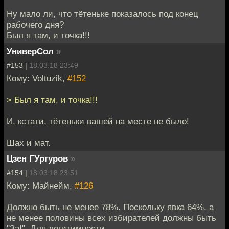
Ну мало ли, что тётеньке показалось под конец
рабочего дня?
Был я там, и точка!!!
УниверСол
»
#153 |
18.03.18 23:49
Кому: Voltuzik,
#152
> Был я там, и точка!!!
И, кстати, тётеньки вашей на месте не было!
Шах и мат.
Цзен ГУргуров
»
#154 |
18.03.18 23:51
Кому: Майнейм,
#126
Должно быть не менее 78%. Поскольку явка 64%, а
не менее половины всех избирателей должны быть
"За!". Для легитимности.