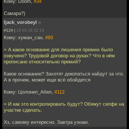
Кому: Doom,
#34
Самара?)
Ijack_vorobeyI
»
#124 |
18.03.18 22:19
Кому: хуман_сан,
#93
> А какое основание для лишения премии было
озвучено? Трудовой договор на руках? Что в нём
прописано относительно премий?
Какое основание? Захотят докопаться найдут за что.
А в прочем, может еще всё обойдется
Кому: Цолонел_Абел,
#112
> И как это контролировать будут? Обяжут селфи на
участке сделать.
Хз, самому интересно. Завтра узнаю.