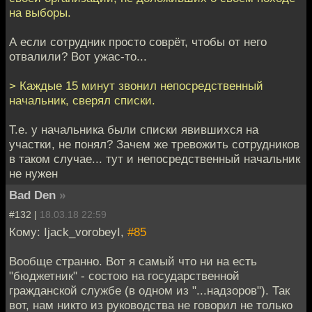
на выборы.
А если сотрудник просто соврёт, чтобы от него
отвалили? Вот ужас-то...
> Каждые 15 минут звонил непосредственный
начальник, сверял списки.
Т.е. у начальника были списки явившихся на
участки, не понял? Зачем же тревожить сотрудников
в таком случае... тут и непосредственный начальник
не нужен
Bad Den
»
#132 |
18.03.18 22:59
Кому: Ijack_vorobeyI,
#85
Вообще странно. Вот я самый что ни на есть
"бюджетник" - состою на государственной
гражданской службе (в одном из "...надзоров"). Так
вот, нам никто из руководства не говорил не только