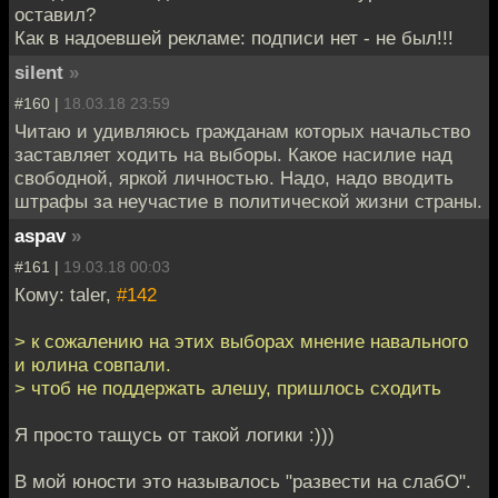
оставил?
Как в надоевшей рекламе: подписи нет - не был!!!
silent
»
#160 |
18.03.18 23:59
Читаю и удивляюсь гражданам которых начальство
заставляет ходить на выборы. Какое насилие над
свободной, яркой личностью. Надо, надо вводить
штрафы за неучастие в политической жизни страны.
aspav
»
#161 |
19.03.18 00:03
Кому: taler,
#142
> к сожалению на этих выборах мнение навального
и юлина совпали.
> чтоб не поддержать алешу, пришлось сходить
Я просто тащусь от такой логики :)))
В мой юности это называлось "развести на слабО".