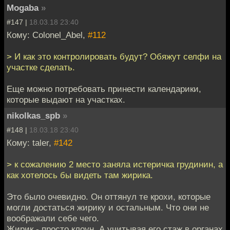
Mogaba
»
#147 |
18.03.18 23:40
Кому: Colonel_Abel,
#112
> И как это контролировать будут? Обяжут селфи на
участке сделать.
Еще можно потребовать принести календарики,
которые выдают на участках.
nikolkas_spb
»
#148 |
18.03.18 23:40
Кому: taler,
#142
> к сожалению 2 место заняла истеричка грудинин, а
как хотелось бы видеть там жирика.
Это было очевидно. Он оттянул те крохи, которые
могли достаться жирику и остальным. Что они не
воображали себе чего.
Жирик - просто клоун. А учитывая его стаж в органах