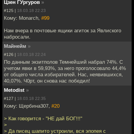
Цзен ГУргуров
»
#125 |
18.03.18 22:23
Кому: Monarch,
#99
Нам вчера в почтовые ящики агиток за Явлиского
набросали.
Майнейм
»
#126 |
18.03.18 22:24
По данным экзитполов Темнейший набрал 74%. С
учетом явки в 59,93%, за него проголосовало 44,4%
от общего числа избирателей. Нас, неявившихся,
40,07%. Ч0рт, он снова нас победил!
Metodist
»
#127 |
18.03.18 22:35
Кому: Щербина307,
#20
> Как говорится - "НЕ дай БОГ!!!"
>
> Да писец шапито устроили, вся эпопея с