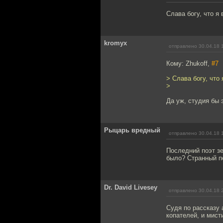
Слава богу, что я
kromyx
отправлено 30.04.18 
Кому: Zhukoff,
#7
> Слава богу, что
>
Да уж, студия бы 
Рыцарь вредный
отправлено 30.04.18 
Последний поэт зе
было? Странный пе
Dr. David Livesey
отправлено 30.04.18 
Судя по рассказу 
копателей, и мисти