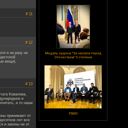
# 11
# 12
тя я ни разу не
Медаль ордена "За заслуги перед
ацистской
Отечеством" II степени
ые вещи).
# 13
утата Ковалева,
ждународное и
очитать, а то наши
РВИО
коны принимают от
 десятков лет все
я и законы не от