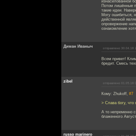
изнасилованной б
Потом лишённые пи
такие идеи. Навер
Могу ошибиться, н
действенной являе
опровержение напи
ознакомление хотя
Диман Иваныч
отправлено 30.04.18 
Всем привет! Клим
бредит. Смесь те
zibel
отправлено 01.05.18 
Кому: Zhukoff,
#7
> Слава богу, что
А то непременно 
блаженного Август
russo marinero