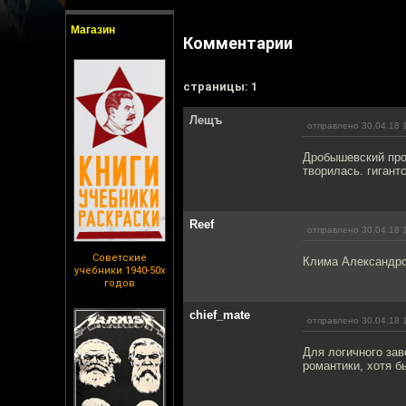
Магазин
Комментарии
cтраницы: 1
Лещъ
отправлено 30.04.18 
Дробышевский про
творилась. гигант
Reef
отправлено 30.04.18 
Советские
Клима Александров
учебники 1940-50х
годов
chief_mate
отправлено 30.04.18 
Для логичного зав
романтики, хотя бы