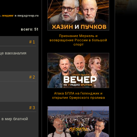
ь
лендинг
в megagroup.ru
всего: 51
Признание Меркель и
возвращение России в большой
# 1
спорт
ще вакханалия
# 2
Атака БПЛА на Геленджик и
открытие Ормузского пролива
# 3
 в мир блатной