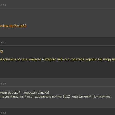
18:33
eo/view.php?t=1462
18:41
#3
авершения образа каждого матёрого чёрного копателя хорошо бы погрузи
18:58
мли русской - хорошая заявка!
 первый научный исследователь войны 1812 года Евгений Понасенков.
19:13