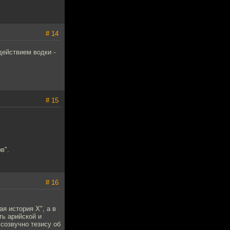
# 14
действием водки -
# 15
в".
# 16
я история Х", а в
ть арийской и
 созвучно тезису об