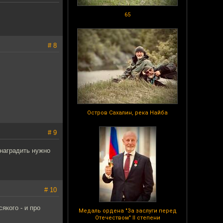
65
# 8
Остров Сахалин, река Найба
# 9
 наградить нужно
# 10
якого - и про
Медаль ордена "За заслуги перед
Отечеством" II степени