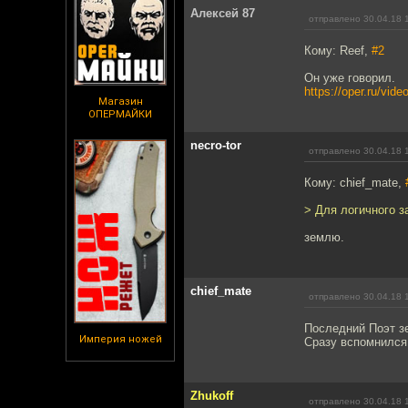
Алексей 87
отправлено 30.04.18 
Кому: Reef,
#2
Он уже говорил.
https://oper.ru/vid
Магазин
ОПЕРМАЙКИ
necro-tor
отправлено 30.04.18 
Кому: chief_mate,
> Для логичного з
землю.
chief_mate
отправлено 30.04.18 
Последний Поэт зе
Империя ножей
Сразу вспомнился
Zhukoff
отправлено 30.04.18 