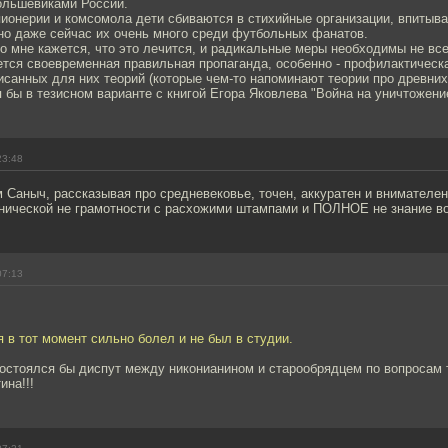
ольшевиками России.
онерии и комсомола дети сбиваются в стихийные организации, впитывая
но даже сейчас их очень много среди футбольных фанатов.
о мне кажется, что это лечится, и радикальные меры необходимы не вс
тся своевременная правильная пропаганда, особенно - профилактическа
санных для них теорий (которые чем-то напоминают теории про древних 
 бы в тезисном варианте с книгой Егора Яковлева "Война на уничтожени
23:48
 Саныч, рассказывая про средневековье, точен, аккуратен и внимателе
хнической не грамотности с расхожими штампами и ПОЛНОЕ не знание в
07:13
 я в тот момент сильно болел и не был в студии.
состоялся бы диспут между никонианином и старообрядцем по вопросам 
ина!!!