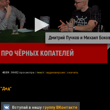
40:59
|
84482 просмотра
|
текст
|
аудиоверсия
|
скачать
 "Дед"
Вступай в нашу
группу ВКонтакте