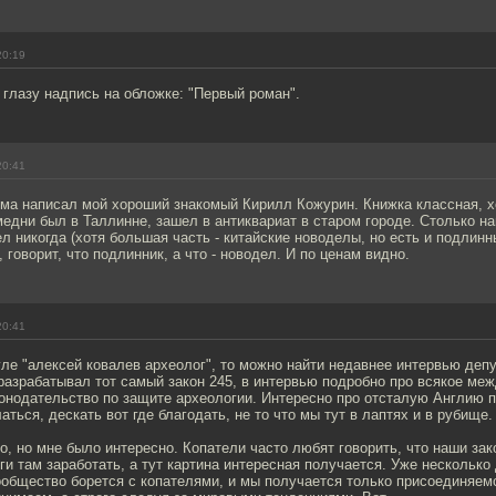
20:19
 глазу надпись на обложке: "Первый роман".
20:41
ма написал мой хороший знакомый Кирилл Кожурин. Книжка классная, хо
едни был в Таллинне, зашел в антиквариат в старом городе. Столько н
л никогда (хотя большая часть - китайские новоделы, но есть и подлинн
 говорит, что подлинник, а что - новодел. И по ценам видно.
20:41
гле "алексей ковалев археолог", то можно найти недавнее интервью деп
 разрабатывал тот самый закон 245, в интервью подробно про всякое ме
онодательство по защите археологии. Интересно про отсталую Англию п
аться, дескать вот где благодать, не то что мы тут в лаптях и в рубище.
, но мне было интересно. Копатели часто любят говорить, что наши за
ьги там заработать, а тут картина интересная получается. Уже несколько
общество борется с копателями, и мы получается только присоединяемс