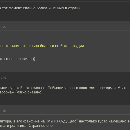
 в тот момент сильно болел и не был в студии.
19:27
 я в тот момент сильно болел и не был в студии.
этого не пережила ))
19:45
мли русской - это сильно. Поймали чёрного копателя - посадили. А что,
рсонаж (мягко сказано)
20:08
автора, в его фанфике на "Мы из будущего" настолько густо намешано вс
ка, и религия... Странное оно.