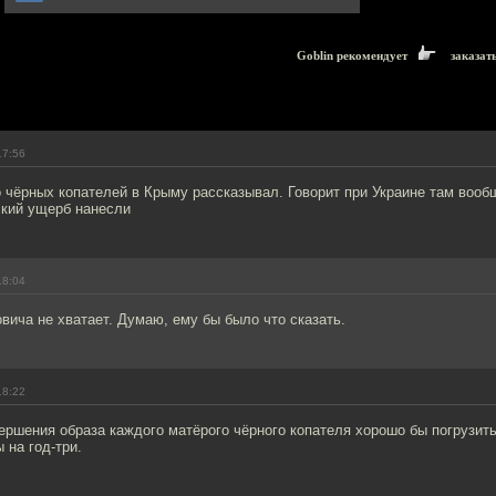
Goblin рекомендует
заказат
17:56
 чёрных копателей в Крыму рассказывал. Говорит при Украине там вооб
ский ущерб нанесли
18:04
ича не хватает. Думаю, ему бы было что сказать.
18:22
ершения образа каждого матёрого чёрного копателя хорошо бы погрузить
 на год-три.