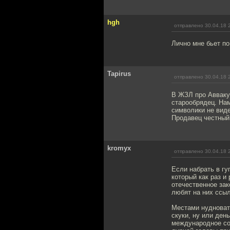
hgh
отправлено 30.04.18 
Лично мне бьет по
Tapirus
отправлено 30.04.18 
В ЖЗЛ про Авваку
старообрядец. Нам
символики не виде
Продавец честный,
kromyx
отправлено 30.04.18 
Если набрать в гу
который как раз и
отечественное зак
любят на них ссыл
Местами нудновато
скуки, ну или ден
международное со