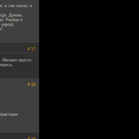
, в том числе, и
егда. Думаю,
я. Разбор и
укров),
е".
# 17
н. Михаил просто
опроса.
# 18
трактовки
# 19