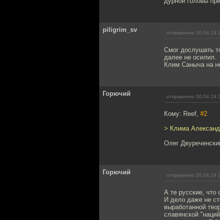
дурной головы при
piligrim_sv
отправлено 30.04.18 
Смог дослушать то
далее не осилил.
Клим Саныча на не
Горючий
отправлено 30.04.18 
Кому: Reef,
#2
> Клима Александр
Олег Двуреченски
Горючий
отправлено 30.04.18 
А те русские, что
И дело даже не ст
выработанной теор
славянской "наций