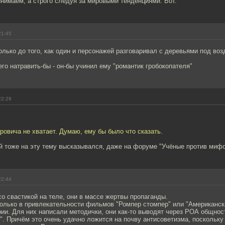
нимаем, а строго следуя за мировыми тенденциями. Вот.
21:45
лько до того, как один и персонажей разговаривал с деревьями под воз
го натравить-бы - он-бы учинил ему "романтик гробокопателя"
22:29
овича не хватает. Думаю, ему бы было что сказать.
й тоже на эту тему высказывался, даже на форуме "Учёные против мифо
22:44
 со свастикой на теле, они в массе жертвы пропаганды.
олько в привлекательности фильмов "Ромпер стомпер" или "Американска
ии. Для них написали методички, они как-то выводят через РОА общнос
". Причём это очень удачно ложится на почву антисоветизма, поскольку