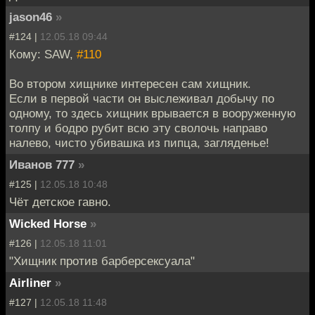
jason46
»
#124 |
12.05.18 09:44
Кому: SAW,
#110
Во втором хищнике интересен сам хищник.
Если в первой части он выслеживал добычу по
одному, то здесь хищник врывается в вооруженную
толпу и бодро рубит всю эту сволочь направо
налево, чисто убивашка из пипца, загляденье!
Иванов 777
»
#125 |
12.05.18 10:48
Чёт детское гавно.
Wicked Horse
»
#126 |
12.05.18 11:01
"Хищник против барберсексуала"
Airliner
»
#127 |
12.05.18 11:48