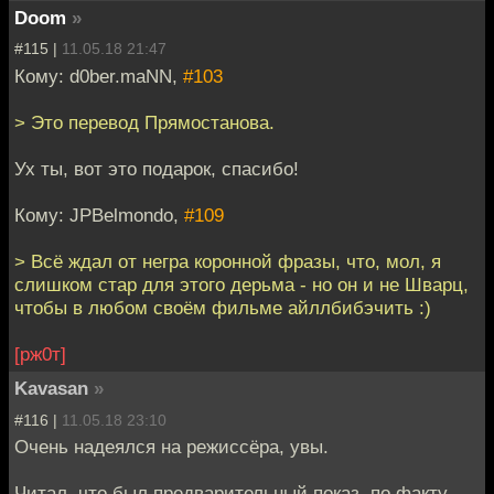
Doom
»
#115 |
11.05.18 21:47
Кому: d0ber.maNN,
#103
> Это перевод Прямостанова.
Ух ты, вот это подарок, спасибо!
Кому: JPBelmondo,
#109
> Всё ждал от негра коронной фразы, что, мол, я
слишком стар для этого дерьма - но он и не Шварц,
чтобы в любом своём фильме айллбибэчить :)
[рж0т]
Kavasan
»
#116 |
11.05.18 23:10
Очень надеялся на режиссёра, увы.
Читал, что был предварительный показ, по факту