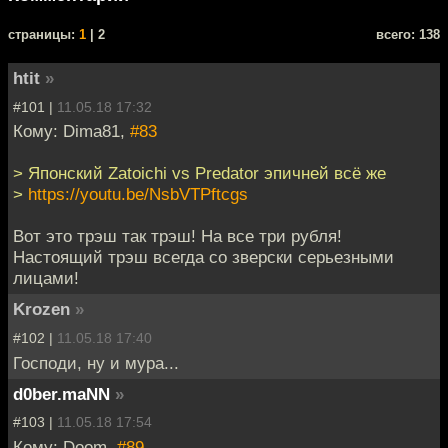
cтраницы:
1
| 2
всего: 138
htit
»
#101 |
11.05.18 17:32
Кому: Dima81,
#83
> Японский Zatoichi vs Predator эпичней всё же
>
https://youtu.be/NsbVTPftcgs
Вот это трэш так трэш! На все три рубля!
Настоящий трэш всегда со зверски серьезными
лицами!
Krozen
»
#102 |
11.05.18 17:40
Господи, ну и мура...
d0ber.maNN
»
#103 |
11.05.18 17:54
Кому: Doom,
#89