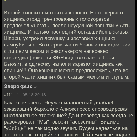
Второй хищник смотрится хорошо. Но от первого
хищника отряд тренированных головорезов
предпочёл убегать, после неудачной попытки убить
хищника. И только последний оставшийся в живых
Шварц, устроил ловушку и заставил хищника
самоубиться. Во второй части бравый полицейский
с лишним весом и револьвером наперевес,
выследил (помогли ФБРовцы во главе с Гэри
Бьюзи), в одиночку напал и зарезал хищника как
свинью!!! Оно конечно можно предположить, что во
второй части хищник был самым мелким и глупым.
Зверокрыс
»
#111 |
11.05.18 20:13
Как-то не очень. Неужто малолетний долбаёб
заказавший барахло с Алиэкспресс спровоцировал
инопланетное вторжение? Да и перевод как всегда не
разочаровал. "Мы" говорит "ассасины". Видимо
"убийцы" не так модно звучит. Будем надеяться на
то, что просто трейлер говно и Шейн Блек не подвёл.