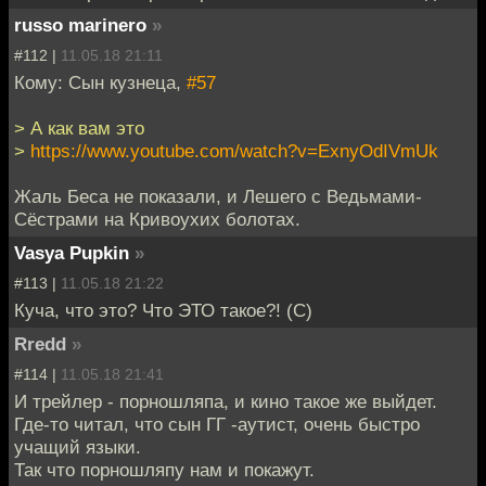
russo marinero
»
#112 |
11.05.18 21:11
Кому: Сын кузнеца,
#57
> А как вам это
>
https://www.youtube.com/watch?v=ExnyOdIVmUk
Жаль Беса не показали, и Лешего с Ведьмами-
Сёстрами на Кривоухих болотах.
Vasya Pupkin
»
#113 |
11.05.18 21:22
Куча, что это? Что ЭТО такое?! (С)
Rredd
»
#114 |
11.05.18 21:41
И трейлер - порношляпа, и кино такое же выйдет.
Где-то читал, что сын ГГ -аутист, очень быстро
учащий языки.
Так что порношляпу нам и покажут.