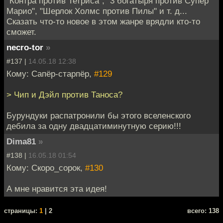
"Контра против Тетриса", "3 богатыря против Супер
Марио", "Шерлок Холмс против Пилы" и т. д...
Сказать что-то новое в этом жанре врядли кто-то
сможет.
necro-tor
»
#137 |
14.05.18 12:38
Кому: Сапёр-старпёр,
#129
> Чип и Дэйл против Таноса?
Бурундуки распатронили бы этого вселенского
дебила за одну двадцатиминутную серию!!!
Dima81
»
#138 |
16.05.18 01:54
Кому: Скоро_сорок,
#130
А мне нравится эта идея!
cтраницы:
1
| 2
всего: 138