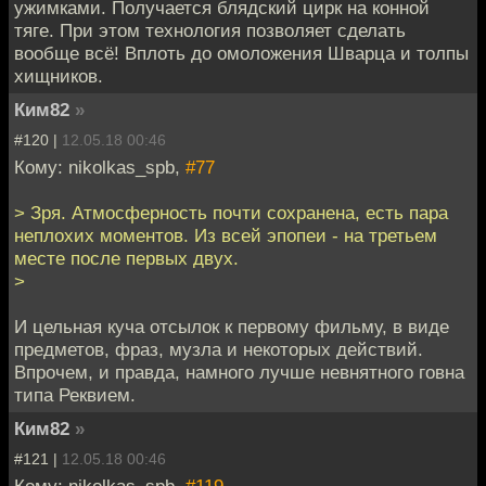
ужимками. Получается блядский цирк на конной
тяге. При этом технология позволяет сделать
вообще всё! Вплоть до омоложения Шварца и толпы
хищников.
Ким82
»
#120 |
12.05.18 00:46
Кому: nikolkas_spb,
#77
> Зря. Атмосферность почти сохранена, есть пара
неплохих моментов. Из всей эпопеи - на третьем
месте после первых двух.
>
И цельная куча отсылок к первому фильму, в виде
предметов, фраз, музла и некоторых действий.
Впрочем, и правда, намного лучше невнятного говна
типа Реквием.
Ким82
»
#121 |
12.05.18 00:46
Кому: nikolkas_spb,
#119