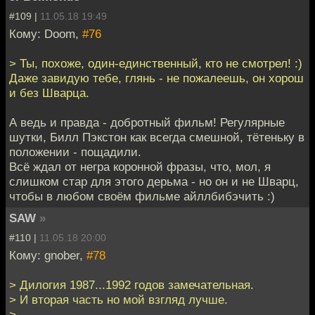
#109 |
11.05.18 19:49
Кому: Doom,
#76
> Ты, похоже, один-единственный, кто не смотрел! :)
Даже завидую тебе, глянь - не пожалеешь, он хорош
и без Шварца.
А ведь и правда - добротный фильм! Регулярные
шутки, Билл Пэкстон как всегда смешной, тётеньку в
положении - пощадили.
Всё ждал от негра коронной фразы, что, мол, я
слишком стар для этого дерьма - но он и не Шварц,
чтобы в любом своём фильме айллбибэчить :)
SAW
»
#110 |
11.05.18 20:00
Кому: gnober,
#78
> Дилогия 1987...1992 годов замечательная.
> И вторая часть но мой взгляд лучше.
>