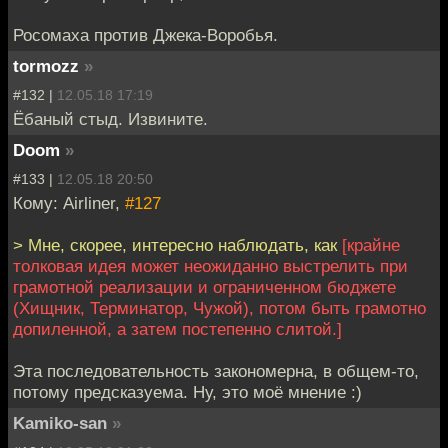
Росомаха против Джека-Воробья.
tormozz
»
#132 |
12.05.18 17:19
Ёбаный стыд. Извините.
Doom
»
#133 |
12.05.18 20:50
Кому: Airliner,
#127
> Мне, скорее, интересно наблюдать, как
[крайне
толковая идея может неожиданно выстрелить при
грамотной реализации и ограниченном бюджете
(Хищник, Терминатор, Чужой), потом быть грамотно
допиленной, а затем постепенно слитой.]
Эта последовательность закономерна, в общем-то,
потому предсказуема. Ну, это моё мнение :)
Kamiko-san
»