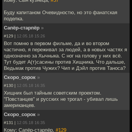
Кому: Сын кузнеца,
#57
Буду капитаном Очевидностю, но это фанатская
поделка.
Сапёр-старпёр
»
#129 |
12.05.18 15:26
Вот помню в первом фильме, да и во втором
частично, я переживал за людей, а в новых частях я
однозначно за Хычныка. С ног на голову у них всё.
Тут будет А(т)сасины против Хищника. Что дальше,
Ведьмак против Чужих? Чип и Дэйл против Таноса?
Скоро_сорок
»
#130 |
12.05.18 16:35
Хищник был тайным советским проектом.
"Повстанцев" и русских не трогал - убивал лишь
американцев.
Скоро_сорок
»
#131 |
12.05.18 16:35
Кому: Сапёр-старпёр,
#129