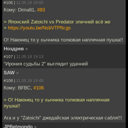
#106 |
11.05.18 19:00
Кому: Dima81,
#83
> Японский Zatoichi vs Predator эпичней всё же
>
https://youtu.be/NsbVTPftcgs
О! Наконец то у хычника толковая наплечная пушка!!
Ноздрев
»
#107 |
11.05.18 19:13
"Ирония судьбы 2" выглядит удачней
SAW
»
#108 |
11.05.18 19:49
Кому: BFBC,
#106
> О! Наконец то у хычника толковая наплечная
пушка!!
Ага и у "Zatoichi" джедайская электрическая сабля!!!
JPBelmondo
»