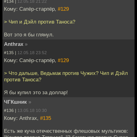
#134 |
12.05.18 21:22
Кому: Сапёр-старпёр,
#129
> Чип и Дэйл против Таноса?
Вот это я бы глянул.
Anthrax
»
#135 |
12.05.18 23:52
Кому: Сапёр-старпёр,
#129
> Что дальше, Ведьмак против Чужих? Чип и Дэйл
против Таноса?
Я бы купил это за доллар!
ЧГКшник
»
#136 |
13.05.18 10:30
Кому: Anthrax,
#135
Есть же куча отечественных флешовых мультиков: