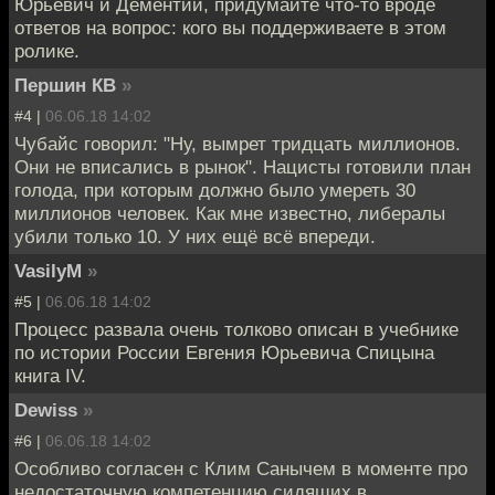
Юрьевич и Дементий, придумайте что-то вроде
ответов на вопрос: кого вы поддерживаете в этом
ролике.
Першин КВ
»
#4 |
06.06.18 14:02
Чубайс говорил: "Ну, вымрет тридцать миллионов.
Они не вписались в рынок". Нацисты готовили план
голода, при которым должно было умереть 30
миллионов человек. Как мне известно, либералы
убили только 10. У них ещё всё впереди.
VasilyM
»
#5 |
06.06.18 14:02
Процесс развала очень толково описан в учебнике
по истории России Евгения Юрьевича Спицына
книга IV.
Dewiss
»
#6 |
06.06.18 14:02
Особливо согласен с Клим Санычем в моменте про
недостаточную компетенцию сидящих в