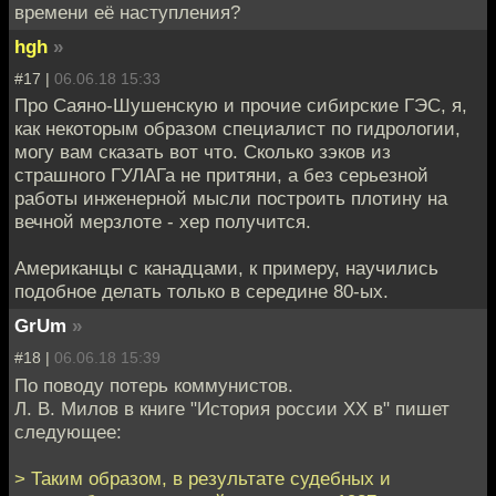
времени её наступления?
hgh
»
#17 |
06.06.18 15:33
Про Саяно-Шушенскую и прочие сибирские ГЭС, я,
как некоторым образом специалист по гидрологии,
могу вам сказать вот что. Сколько зэков из
страшного ГУЛАГа не притяни, а без серьезной
работы инженерной мысли построить плотину на
вечной мерзлоте - хер получится.
Американцы с канадцами, к примеру, научились
подобное делать только в середине 80-ых.
GrUm
»
#18 |
06.06.18 15:39
По поводу потерь коммунистов.
Л. В. Милов в книге "История россии XX в" пишет
следующее:
> Таким образом, в результате судебных и