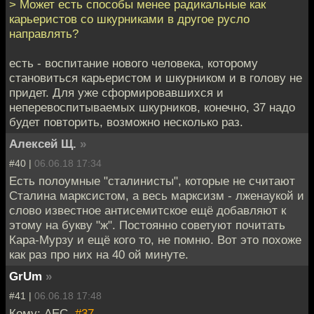
> Может есть способы менее радикальные как
карьеристов со шкурниками в другое русло
направлять?
есть - воспитание нового человека, которому
становиться карьеристом и шкурником и в голову не
придет. Для уже сформировавшихся и
неперевоспитываемых шкурников, конечно, 37 надо
будет повторить, возможно несколько раз.
Алексей Щ.
»
#40 |
06.06.18 17:34
Есть полоумные "сталинисты", которые не считают
Сталина марксистом, а весь марксизм - лженаукой и
слово известное антисемитское ещё добавляют к
этому на букву "ж". Постоянно советуют почитать
Кара-Мурзу и ещё кого то, не помню. Вот это похоже
как раз про них на 40 ой минуте.
GrUm
»
#41 |
06.06.18 17:48
Кому: АЕС,
#37