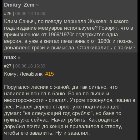
Dmitry_Zem
»
#26 |
06.06.18 16:39
Клим Саныч, по поводу маршала Жукова: а какого
года издание мемуаров используете? Говорят, что в
прижизненном от 1969/1970г содержится одна
версия, а уже в книгах печатанных от 1980г и позже,
добавлено грязи и вымысла. Сталкивались с таким?
nnax
»
#27 |
06.06.18 16:39
Кому: ЛекаБанк,
#15
Поругался лесник с женой, да так сильно, что
напился и пошел в баню. Баню по-пьяни и
неосторожности - спалил. Утром проснулся, пошел в
лес. Нашел дерево старое, уже подгнивающее,
думал: "на следующий год срублю", но баня то
нужна уже сейчас. Начал рубить. Как водится
дорубил почти до конца и привалился к стволу,
чтобы его завалить. Ну и завалил.