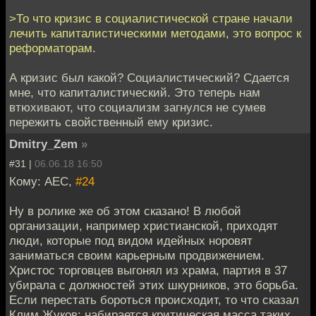
>То что кризис в социалистической стране начали
лечить капиталистическими методами, это вопрос к
реформаторам.
А кризис был какой? Социалистический? Сдается
мне, что капиталистический. Это теперь нам
втюхивают, что социализм загнулся не сумев
пережить свойственный ему кризис.
Dmitry_Zem
»
#31 |
06.06.18 16:50
Кому: АЕС,
#24
Ну в ролике же об этом сказано! В любой
организации, например христианской, приходят
люди, которые под видом идейных норовят
заниматься своим карьерным продвижением.
Христос торговцев выгонял из храма, партия в 37
убирала с должностей этих шкурников, это борьба.
Если перестать бороться происходит, то что сказал
Клим Жуков: набирается критическая масса таких