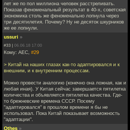
лет же по пол миллиона человек расстреливать.
Показав феноменальный результат в 40-х, советская
экономика столь же феноменально лопнула через
три десятилетия. Почему? Ну не десяток шкурников
же ее лопнули.
ussuri
»
#33 |
06.06.18 17:00
Кому: АЕС,
#29
> Китай на наших глазах как-то адаптировался и к
внешним, и к внутренним процессам.
Можно провести аналогию (конечно она ложная, как и
любая иная). У Китая сейчас завершается пятилетка
количества и объявляется пятилетка качества. Где-
то брежневские времена СССР. Посему
"адаптировался" в прошлом времени я бы не
использовал. Пока Китай показывает возможность
"адаптации".
Othes
»