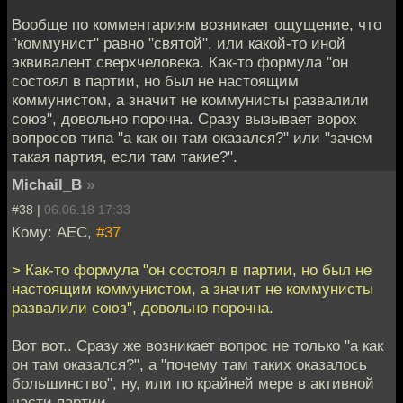
Вообще по комментариям возникает ощущение, что
"коммунист" равно "святой", или какой-то иной
эквивалент сверхчеловека. Как-то формула "он
состоял в партии, но был не настоящим
коммунистом, а значит не коммунисты развалили
союз", довольно порочна. Сразу вызывает ворох
вопросов типа "а как он там оказался?" или "зачем
такая партия, если там такие?".
Michail_B
»
#38 |
06.06.18 17:33
Кому: АЕС,
#37
> Как-то формула "он состоял в партии, но был не
настоящим коммунистом, а значит не коммунисты
развалили союз", довольно порочна.
Вот вот.. Сразу же возникает вопрос не только "а как
он там оказался?", а "почему там таких оказалось
большинство", ну, или по крайней мере в активной
части партии.