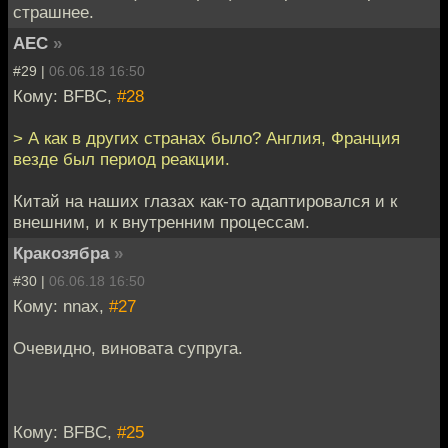
страшнее.
АЕС
»
#29 |
06.06.18 16:50
Кому: BFBC,
#28
> А как в других странах было? Англия, Франция
везде был период реакции.
Китай на наших глазах как-то адаптировался и к
внешним, и к внутренним процессам.
Кракозябра
»
#30 |
06.06.18 16:50
Кому: nnax,
#27
Очевидно, виновата супруга.
Кому: BFBC,
#25