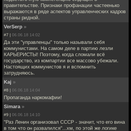
правительстве. Признаки профанации частеенько
выражаются в ряде аспектов управленческих кадров
страны ридной.
VerSerp
»
#7 |
06.06.18 14:02
Да эти "управленцы" только называли себя
коммунистами. На самом деле в партию лезли
КАРЬЕРИСТЫ! Поэтому, когда сломали всё
государство, из компартии все массово убежали.
Настоящих коммунистов я и вспомнить
затрудняюсь.
Kaj
»
#8 |
06.06.18 14:04
Пропаганда наркомафии!
Simara
»
#9 |
06.06.18 14:10
"Раз Ленин организовал СССР - значит, что его вина
в том что он развалился"...хм, по этой же логике