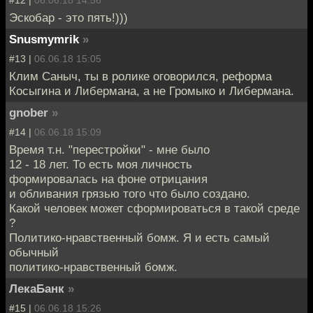
#12 |
06.06.18 14:56
Эскобар - это пять!)))
Snusmymrik
»
#13 |
06.06.18 15:05
Клим Саныч, ты в ролике оговорился, реформа
Косыгина и Либермана, а не Громыко и Либермана.
gnober
»
#14 |
06.06.18 15:09
Время т.н. "перестройки" - мне было
12 - 18 лет. То есть моя личность
формировалась на фоне отрицания
и обливания грязью того что было создано.
Какой человек может сформироваться в такой среде
?
Политико-нравственный бомж. Я и есть самый
обычный
политико-нравственный бомж.
ЛекаБанк
»
#15 |
06.06.18 15:26