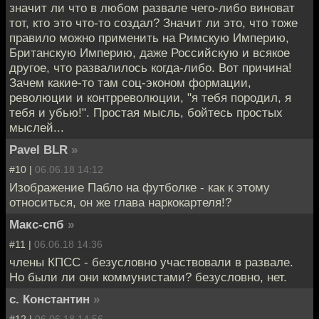
значит ли что в любом развале чего-либо виноват
тот, кто это что-то создал? Значит ли это, что тоже
правило можно применить на Римскую Империю,
Британскую Империю, даже Российскую и всякое
другое, что развалилось когда-либо. Вот причина!
Зачем какие-то там соц-эконом формации,
революции и контрреволюции, "я тебя породил, я
тебя и убью!". Простая мысль, бойтесь простых
мыслей...
Pavel BLR
»
#10 |
06.06.18 14:12
Изображение Пабло на футболке - как к этому
относиться, он же глава наркокартеля!?
Макс-спб
»
#11 |
06.06.18 14:36
члены КПСС - безусловно участвовали в развале.
Но были ли они коммунистами? безусловно, нет.
с. Константин
»