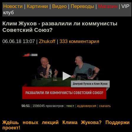
Новости
|
Картинки
|
Видео
|
Переводы
|
Магазин
|
VIP
клуб
Клим Жуков - развалили ли коммунисты
Советский Союз?
06.06.18 13:07
|
Zhukoff
|
333 комментария
56:51
|
1596045 просмотров
|
текст
|
аудиоверсия
|
скачать
Ждёшь новых лекций Клима Жукова? Поддержи
проект!