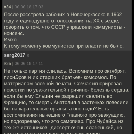
#34 |
06.06.18 17:03
После расстрела рабочих в Новочеркасске в 1962
году и единодушного голосования на XX съезде,
говорить о том, что СССР управляли коммунисты -
нонсенс.
Имхо.
К тому моменту коммунистов при власти не было.
serg2017
»
#35 |
06.06.18 17:11
Не только партия слилась. Вспомним про октябрят,
пионЭров и их старших братьев- комсомол. По
материалам злобной печати, Собчак игнорировал
повестки по уважительной причине- болезнь сердца,
если бы ему Ельцин не разрешил свалить во
Францию, то смерть Анатолия в застенках повесили
бы на карательные органы, а оно надо? Есть
воспоминания нынешнего Главного про эвакуацию,
но подозреваю, что это самопиар. Про Чубайса из
тех же источников- диссерт очень слабенький, но
сильная мохнатая лапа и вот вам лидер