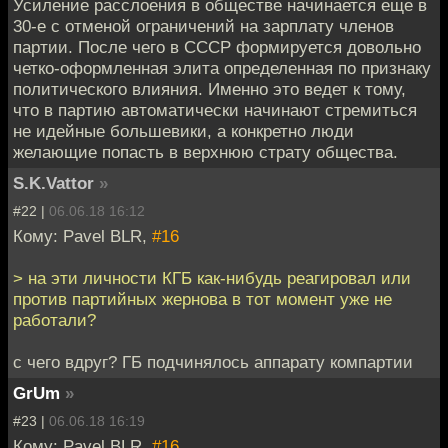
Усиление расслоения в обществе начинается еще в
30-е с отменой ограничений на зарплату членов
партии. После чего в СССР формируется довольно
четко-оформленная элита определенная по признаку
политического влияния. Именно это ведет к тому,
что в партию автоматически начинают стремиться
не идейные большевики, а конкретно люди
желающие попасть в верхнюю страту общества.
S.K.Vattor
»
#22 |
06.06.18 16:12
Кому: Pavel BLR,
#16
> на эти личности КГБ как-нибудь реагировал или
против партийных жернова в тот момент уже не
работали?
с чего вдруг? ГБ подчинялось аппарату компартии
GrUm
»
#23 |
06.06.18 16:19
Кому: Pavel BLR,
#16