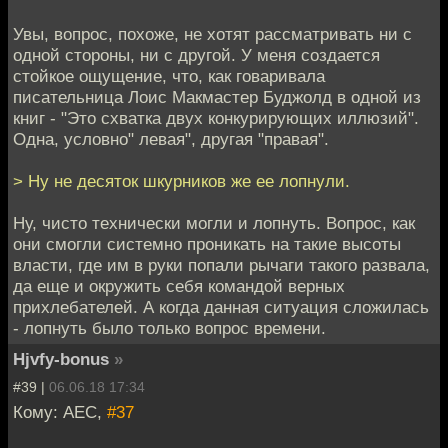
Увы, вопрос, похоже, не хотят рассматривать ни с
одной стороны, ни с другой. У меня создается
стойкое ощущение, что, как говаривала
писательница Лоис Макмастер Буджолд в одной из
книг - "Это схватка двух конкурирующих иллюзий".
Одна, условно" левая", другая "правая".
> Ну не десяток шкурников же ее лопнули.
Ну, чисто технически могли и лопнуть. Вопрос, как
они смогли системно проникать на такие высоты
власти, где им в руки попали рычаги такого развала,
да еще и окружить себя командой верных
прихлебателей. А когда данная ситуация сложилась
- лопнуть было только вопрос времени.
Hjvfy-bonus
»
#39 |
06.06.18 17:34
Кому: АЕС,
#37