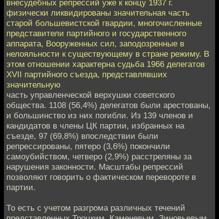
внесудебных репрессий уже к концу 1937 г.
физически ликвидированы значительная часть
старой большевистской гвардии, многочисленные
представители партийного и государственного
аппарата, Вооруженных сил, заподозренные в
нелояльности к существующему в стране режиму. В
этом отношении характерна судьба 1966 делегатов
XVII партийного съезда, представлявших
значительную
часть управленческой верхушки советского
общества. 1108 (56,4%) делегатов были арестованы,
и большинство из них погибли. Из 139 членов и
кандидатов в члены ЦК партии, избранных на
съезде, 97 (69,8%) впоследствии были
репрессированы, пятеро (3,6%) покончили
самоубийством, четверо (2,9%) расстреляны за
нарушения законности. Масштабы репрессий
позволяют говорить о фактическом перевороте в
партии.
То есть с учетом разгрома различных течений
представленных Троцким, Каменевым, Зиновьевым,