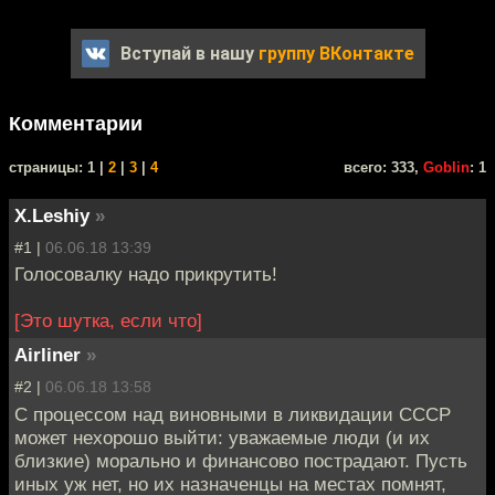
Вступай в нашу
группу ВКонтакте
Комментарии
cтраницы: 1 |
2
|
3
|
4
всего: 333,
Goblin
: 1
X.Leshiy
»
#1 |
06.06.18 13:39
Голосовалку надо прикрутить!
[Это шутка, если что]
Airliner
»
#2 |
06.06.18 13:58
С процессом над виновными в ликвидации СССР
может нехорошо выйти: уважаемые люди (и их
близкие) морально и финансово пострадают. Пусть
иных уж нет, но их назначенцы на местах помнят,