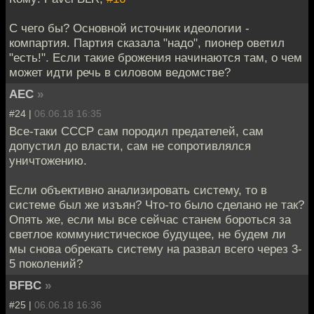
С чего бы? Основной источник идеологии -
компартия. Партия сказала "надо", пионер оветил
"есть!". Если такие брожения начинаются там, о чем
может идти речь в силовом ведомстве?
АЕС
»
#24 |
06.06.18 16:35
Все-таки СССР сам породил предателей, сам
допустил до власти, сам не сопротивлялся
уничтожению.
Если объективно анализировать систему, то в
системе был же изъян? Что-то было сделано не так?
Опять же, если мы все сейчас станем бороться за
светлое коммунистическое будущее, не будем ли
мы снова обрекать систему на развал всего через 3-
5 поколений?
BFBC
»
#25 |
06.06.18 16:36