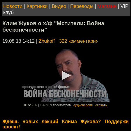
Новости
|
Картинки
|
Видео
|
Переводы
|
Магазин
|
VIP
клуб
Клим Жуков о х/ф "Мстители: Война
бесконечности"
19.08.18 14:12
|
Zhukoff
|
322 комментария
01:25:06
|
1267159 просмотров
|
аудиоверсия
|
скачать
Ждёшь новых лекций Клима Жукова? Поддержи
проект!