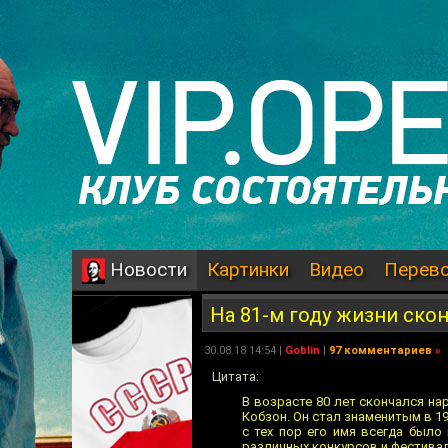
Картинки
Видео
Перев
Новости
На 81-м году жизни ско
30.08.18 14:54 |
Goblin
|
97 комментариев
»
Цитата:
В возрасте 80 лет скончался на
Кобзон. Он стал знаменитым в 19
с тех пор его имя всегда было
различных конкурсов и фестивал