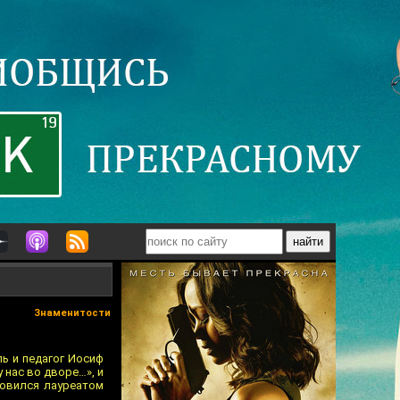
Знаменитости
ль и педагог Иосиф
 нас во дворе…», и
новился лауреатом