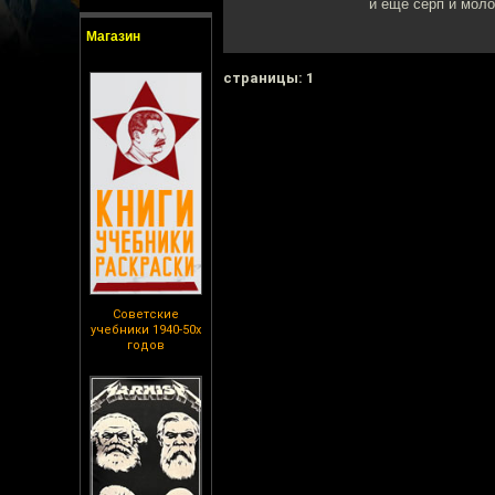
и ещё серп и мол
Магазин
cтраницы: 1
Советские
учебники 1940-50х
годов