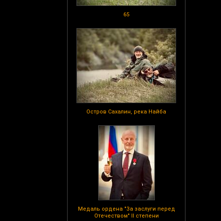
65
Остров Сахалин, река Найба
Медаль ордена "За заслуги перед
Отечеством" II степени