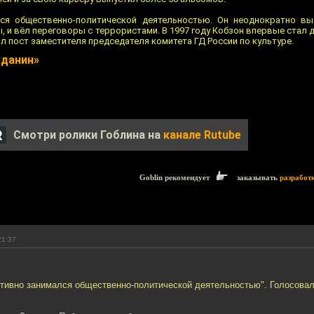
ся общественно-политической деятельностью. Он неоднократно выс
 и вёл переговоры с террористами. В 1997 году Кобзон впервые стал
ал пост заместителя председателя комитета ГД России по культуре.
жданин»
Смотри ролики Гоблина на
канале Rutube
Goblin рекомендует
заказывать
разработ
21:37
ктивно занимался общественно-политической деятельностью". Голосова