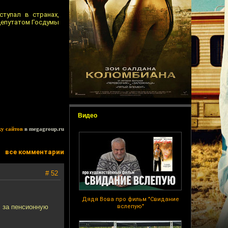
тупал в странах,
 депутатом Госдумы
Видео
ку сайтов
в megagroup.ru
все комментарии
# 52
Дядя Вова про фильм "Свидание
л за пенсионную
вслепую"