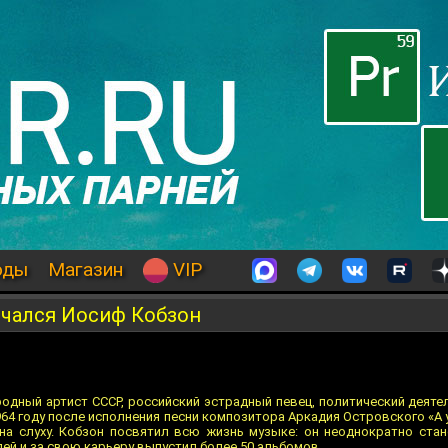
оды
Магазин
VIP
нчался Иосиф Кобзон
родный артист СССР, российский эстрадный певец, политический деяте
64 году после исполнения песни композитора Аркадия Островского «А у
 на слуху. Кобзон посвятил всю жизнь музыке: он неоднократно ста
ей и за свою карьеру выпустил более 50 альбомов.