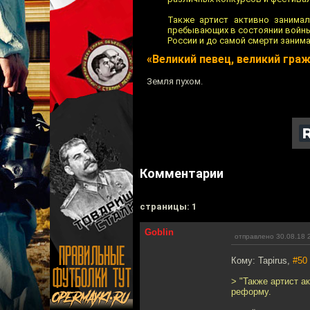
Также артист активно занимал
пребывающих в состоянии войны,
России и до самой смерти заним
«Великий певец, великий гра
Земля пухом.
Комментарии
cтраницы: 1
Goblin
отправлено 30.08.18 
Кому: Tapirus,
#50
> "Также артист а
реформу.