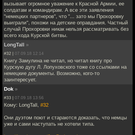
вызывает огромное уважение к Красной Армии, ее
солдатам и командирам. А все эти заявления
"немецких партнеров", что "... зато мы Прохоровку
выиграли", похожи на детские оправдания. Частный
случай Прохоровки никак нельзя рассматривать без
всего хода Курской битвы.
LongTall
»
#32 |
07.09.18 12:14
Книгу Замулина не читал, но читал книгу про
Курскую дугу Л. Лопуховского тоже со ссылками на
немецкие документы. Возможно, кого-то
заинтересует.
Dok
»
#33 |
07.09.18 13:56
Кому: LongTall,
#32
Они дуэтом поют и стараются доказать, что немцы
уже и сами наступать не хотели типа.