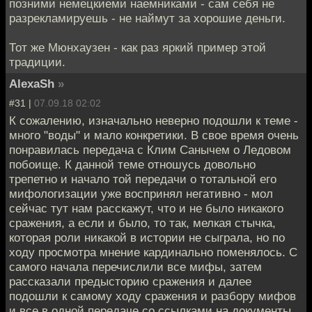
позними немецкиеми наемниками - сам себя не
разрекламируешь - не наймут за хорошие деньги.
Тот же Мюнхаузен - как раз яркий пример этой
традиции.
AlexaSh
»
#31 |
07.09.18 02:02
К сожалению, изначально неверно подошли к теме -
много "воды" и мало конкретики. В свое время очень
понравилась передача с Клим Санычем о Ледовом
побоище. К данной теме отношусь довольно
трепетно и начало той передачи о тотальной его
мифологизации уже воспринял негативно - мол
сейчас тут нам расскажут, что и не было никакого
сражения, а если и было, то так, мелкая стычка,
которая роли никакой в истории не сыграла, но по
ходу просмотра мнение кардинально поменялось. С
самого начала перечислили все мифы, затем
рассказали предысторию сражения и далее
подошли к самому ходу сражения и разбору мифов
и все в одной передаче со ссылками на документы,