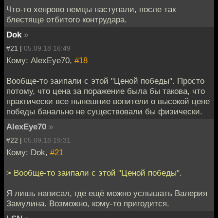
Что-то хенрово немцы наступали, после так
блестяще отбитого контрудара.
Dok
»
#21 |
05.09.18 16:49
Кому: AlexEye70,
#18
Вообще-то заипали с этой "Ценой победы". Просто
потому, что цена за поражение была бы такова, что
практически все нынешние вопители о высокой цене
победы банально не существовали бы физически.
AlexEye70
»
#22 |
05.09.18 19:31
Кому: Dok,
#21
> Вообще-то заипали с этой "Ценой победы".
Я лишь написал, где ещё можно услышать Валерия
Замулина. Возможно, кому-то пригодится.