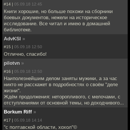
#14 |
05.09.18 12:45
Книги хорошие, но больше похожи на сборники
боевых документов, нежели на историческое
исследование. Все читал и имею в домашней
библиотеке.
AdvKSI
»
#15 |
05.09.18 12:50
Отлично, спасибо!
pilotvn
»
#16 |
05.09.18 12:50
Наиполезнейшим делом заняты мужики, а за час
никто не расскажет в подробностях о своём "деле
жизни".
Ждём продолжения: неторопливого, с мелочами, с
отступлениями от основной темы, но доходчивого...
Borkum Riff
»
#17 |
05.09.18 14:14
"с полтавской области, хохол"©