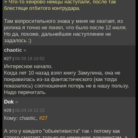
> Что-то хенрово немцы наступали, после так
блестяще отбитого контрудара.
Там вопросительного знака у меня не хватает, из
ролика я точно не понял, что было после 12 июля.
Но да, похоже, дальнейшее наступление не
задалось :)
chaotic
»
#27 |
06.09.18 10:02
Интересное начало.
Когда лет 10 назад взял книгу Замулина, она не
понравилась из-за фантастического (как тогда
показалось) соотношения потерь не в нашу пользу.
Надо перечитать.
Dok
»
#28 |
06.09.18 12:22
Кому: chaotic,
#27
А это у каждого "объективиста" так - потому как
строго смотрят только по немецким документам. а