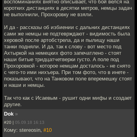
воспоминаниях внятно описывает, что бой велся на
коротких дистанциях в десятки метров, немцы задач
не выполнили, Прохоровку не взяли.
И да - рассказы об избиении с дальних дистанциях
сами же немцы не подтеврждают - видимость была
херовой после артобстрела, да и пылищу наши
танки подняли. И да, так к слову - вот место под
Ахтыркой на немецких фото запечатлено - стоят
наши битые тридцатчетверки густо. А поле под
Прохоровкой - которое немцам досталось - не снято
с чего-то ими нихъера. При том фото, что в инете -
показывают, что на Танковом поле вперемешку стоят
и наши и немцы.
Так что как с Исаевым - рушит одни мифы и создает
другие.
Dok
»
#20 |
05.09.18 16:13
Кому: stereosin,
#10