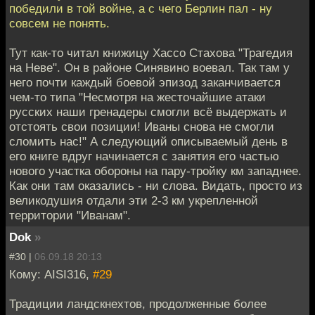
победили в той войне, а с чего Берлин пал - ну
совсем не понять.
Тут как-то читал книжицу Хассо Стахова "Трагедия
на Неве". Он в районе Синявино воевал. Так там у
него почти каждый боевой эпизод заканчивается
чем-то типа "Несмотря на жесточайшие атаки
русских наши гренадеры смогли всё выдержать и
отстоять свои позиции! Иваны снова не смогли
сломить нас!" А следующий описываемый день в
его книге вдруг начинается с занятия его частью
нового участка обороны на пару-тройку км западнее.
Как они там оказались - ни слова. Видать, просто из
великодушия отдали эти 2-3 км укрепленной
территории "Иванам".
Dok
»
#30 |
06.09.18 20:13
Кому: AISI316,
#29
Традиции ландскнехтов, продолженные более