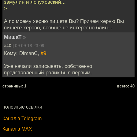
замулин и лопуховский...
>
А по моему херню пишете Вы? Причем херню Вы
пишете херово, вообще не интересно блин...
МишаТ
»
#40 |
09.09.18 23:09
Кому: DimanC,
#9
Уже начали записывать, собственно
представленный ролик был первым.
cтраницы: 1
всего: 40
полезные ссылки
Канал в Telegram
Канал в MAX