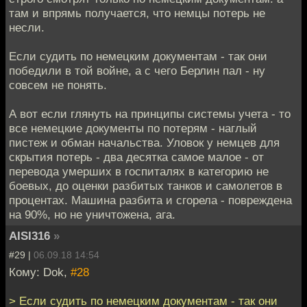
там и впрямь получается, что немцы потерь не
несли.
Если судить по немецким документам - так они
победили в той войне, а с чего Берлин пал - ну
совсем не понять.
А вот если глянуть на принципы системы учета - то
все немецкие документы по потерям - наглый
пистеж и обман начальства. Уловок у немцев для
скрытия потерь - два десятка самое малое - от
перевода умерших в госпиталях в категорию не
боевых, до оценки разбитых танков и самолетов в
процентах. Машина разбита и сгорела - повреждена
на 90%, но не уничтожена, ага.
AISI316
»
#29 |
06.09.18 14:54
Кому: Dok,
#28
> Если судить по немецким документам - так они