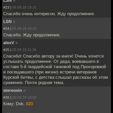
LSN
»
#23 |
05.09.18 19:31
Спасибо очень интересно. Жду продолжения.
LSN
»
#24 |
05.09.18 19:32
Спасибо. Жду продолжение.
alexV
»
#25 |
05.09.18 21:56
Спасибо! Спасибо автору за книги! Очень хочется
услышать продолжение. От деда, воевавшего в
составе 5-й гвардейской танковой под Прохоровкой
и посещавшего (при жизни) встречи ветеранов
Курской битвы, с детства слышал рассказы об этом
сражении. Почти родная тема.
stereosin
»
#26 |
06.09.18 10:02
Кому: Dok,
#20