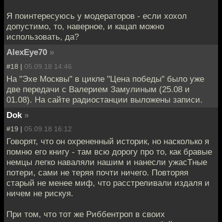
Я поинтересуюсь у модераторов - если хохол
допустимо, то, наверное, и кацап можно
использовать, да?
AlexEye70
»
#18 |
05.09.18 14:46
На "Эхе Москвы" в цикле "Цена победы" было уже
две передачи с Валерием Замулиным (25.08 и
01.08). На сайте радиостанции выложены записи.
Dok
»
#19 |
05.09.18 16:12
Говорят, что он охрененный историк, но насколько я
помню его книгу - там всю дорогу про то, как бравые
немцы легко наваляли нашим и нанесли ужасТные
потери, сами не теряя почти ничего. Повторяя
старый не менее миф, что расстреливали издаля и
ничем не рискуя.
При том, что тот же Риббентроп в своих