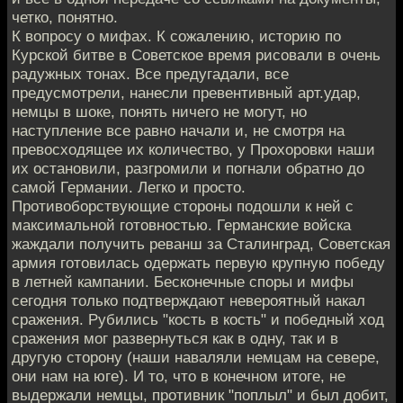
четко, понятно.
К вопросу о мифах. К сожалению, историю по
Курской битве в Советское время рисовали в очень
радужных тонах. Все предугадали, все
предусмотрели, нанесли превентивный арт.удар,
немцы в шоке, понять ничего не могут, но
наступление все равно начали и, не смотря на
превосходящее их количество, у Прохоровки наши
их остановили, разгромили и погнали обратно до
самой Германии. Легко и просто.
Противоборствующие стороны подошли к ней с
максимальной готовностью. Германские войска
жаждали получить реванш за Сталинград, Советская
армия готовилась одержать первую крупную победу
в летней кампании. Бесконечные споры и мифы
сегодня только подтверждают невероятный накал
сражения. Рубились "кость в кость" и победный ход
сражения мог развернуться как в одну, так и в
другую сторону (наши наваляли немцам на севере,
они нам на юге). И то, что в конечном итоге, не
выдержали немцы, противник "поплыл" и был добит,