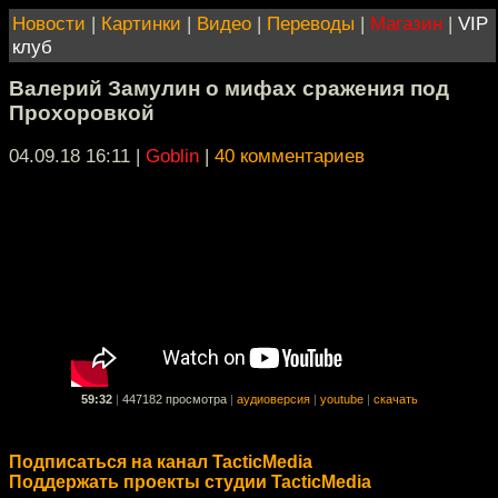
Новости
|
Картинки
|
Видео
|
Переводы
|
Магазин
|
VIP
клуб
Валерий Замулин о мифах сражения под
Прохоровкой
04.09.18 16:11
|
Goblin
|
40 комментариев
59:32
|
447182 просмотра
|
аудиоверсия
|
youtube
|
скачать
Подписаться на канал TacticMedia
Поддержать проекты студии TacticMedia