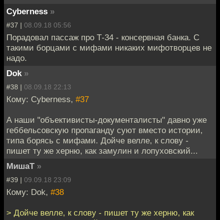
Cyberness
»
#37 |
08.09.18 05:56
Порадовал пассаж про Т-34 - консервная банка. С
такими борцами с мифами никаких мифотворцев не
надо.
Dok
»
#38 |
08.09.18 22:13
Кому: Cyberness,
#37
А наши "объективисты-документалисты" давно уже
геббельсовскую пропаганду суют вместо истории,
типа борясь с мифами. Дойче велле, к слову -
пишет ту же херню, как замулин и лопуховский...
МишаТ
»
#39 |
09.09.18 23:09
Кому: Dok,
#38
> Дойче велле, к слову - пишет ту же херню, как