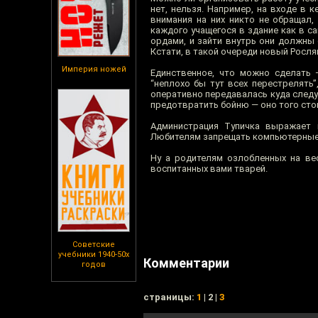
нет, нельзя. Например, на входе в
внимания на них никто не обращал,
каждого учащегося в здание как в 
ордами, и зайти внутрь они должны с
Кстати, в такой очереди новый Росля
Империя ножей
Единственное, что можно сделать 
“неплохо бы тут всех перестрелять”
оперативно передавалась куда следуе
предотвратить бойню — оно того сто
Администрация Тупичка выражает 
Любителям запрещать компьютерные и
Ну а родителям озлобленных на ве
воспитанных вами тварей.
Советские
учебники 1940-50х
Комментарии
годов
cтраницы:
1
| 2 |
3