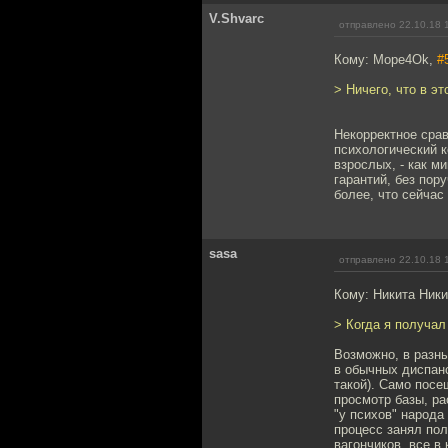
V.Shvarc
отправлено 22.10.18 
Кому: Mope4Ok,
#
> Ничего, что в э
Некорректное срав
психологический к
взрослых, - как м
гарантий, без пор
более, что сейчас
sasa
отправлено 22.10.18 
Кому: Никита Ник
> Когда я получа
Возможно, в разны
в обычных диспанс
такой). Само посе
просмотр базы, ра
"у психов" народа
процесс занял пол
вагончиков, все в 