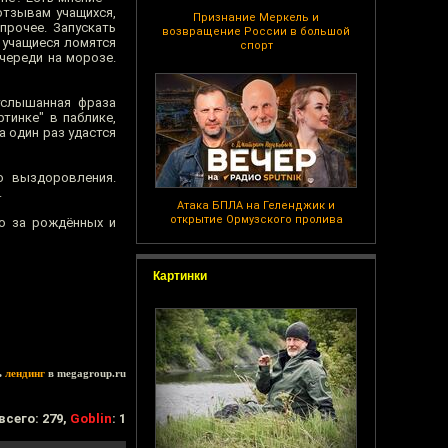
отзывам учащихся,
Признание Меркель и
прочее. Запускать
возвращение России в большой
 учащиеся ломятся
спорт
очереди на морозе.
услышанная фраза
тинке" в паблике,
а один раз удастся
о выздоровления.
.
Атака БПЛА на Геленджик и
открытие Ормузского пролива
бо за рождённых и
Картинки
ь
лендинг
в megagroup.ru
всего: 279,
Goblin
: 1