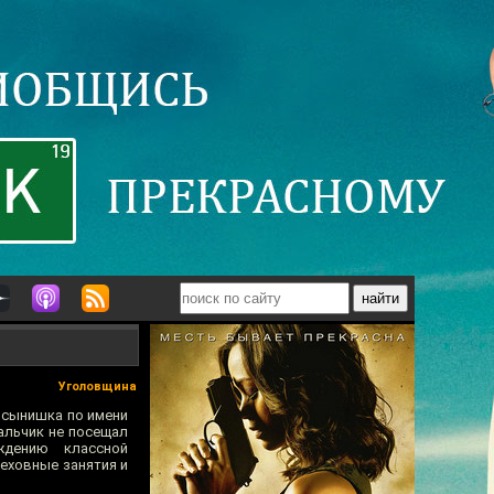
Уголовщина
 сынишка по имени
альчик не посещал
ждению классной
реховные занятия и