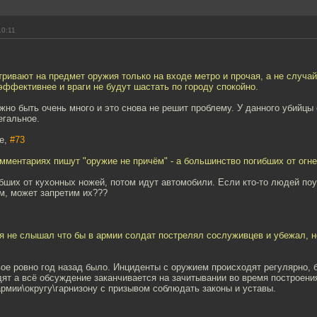
10:11
ривают на предмет оружия только на входе метро и прочая, а не случа
эффективнее и враги не будут шастать по городу спокойно.
о быть очень много и это снова не решит проблему. У данного убийцы
егальное.
se,
#73
омментариях пишут "оружие не причём" - а большинство погибших от огн
ших от кухонных ножей, потом идут автомобили. Если кто-то людей поу
м, может запретим их???
я не слышал что бы в армии солдат пострелял сослуживцев и убежал, н
ое ровно год назад было. Инциденты с оружием происходят регулярно, 
ят а всё обсуждение заканчивается на зачитывании во время построен
рмии\округу\гарнизону с призывом соблюдать законы и уставы.