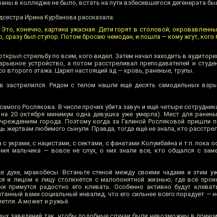
аны в колледже не было, встать на пути взбесившегося дегенерата бы
сестра Ирина Курбанова рассказала:
то, конечно, картина ужасная. Дети горят в столовой, окровавленные,
но, сразу был ступор. Потом бросаю чемодан, и пошла — кому жгут, кого
ткрыл стрельбу по всем, кого видел. Затем начал заходить в аудитор
рывное устройство, а потом расстреливал преподавателей и студе
со второго этажа. Царил настоящий ад — кровь, раненые, трупы.
ов застрелился. Рядом с телом нашли ещё десять самодельных взр
самого Рослякова. В числе прочих убита завуч и ещё четыре сотрудни
 на 20 октября минимум одна девушка уже умерла). Мест для раненых
учреждениям города. Поэтому когда за Галиной Росляковой пришли п
ь жертвам любимого сынули. Правда, тогда ещё не знала, кто расстрел
 с украми, с нацистами, с сектами, с фанатами Колумбайна и т.п. пока о
ия мальчика — вовсе не слух, о них знали все, кто общался с зам
е духе, мракобесы. Встаньте стеной между своими чадами и этим 
ся и лицом к лицу столкнётся с малопонятной жизнью, где всё проис
и примутся радостно его клевать. Особенно активно будут клеват
танный вами социальный инвалид, что его сильнее всего порадует — н
етля. А может и ружьё.
ных заведений так, чтобы подобные случаи были невозможны в принци