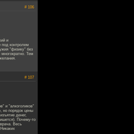
# 106
кий и
е под контролем
ужия "физику" без
я многократно. Тем
 желания.
# 107
в" и "алкоголиков"
ю, но порядок цены
изъятие денег,
пишется). Почему-то
 врача. Весь
 Никаких