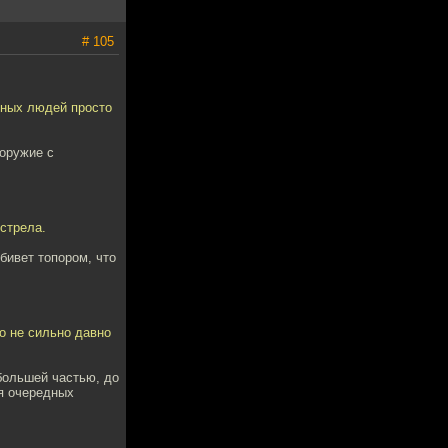
# 105
йных людей просто
 оружие с
естрела.
бивет топором, что
о не сильно давно
большей частью, до
ия очередных