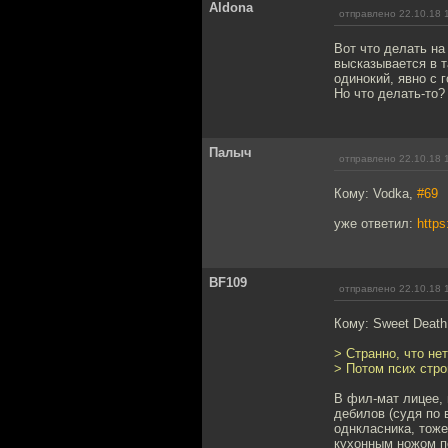
Aldona
отправлено 22.10.18 
Вот что делать на
высказывается в т
одинокий, явно с 
Но что делать-то? 
Палыч
отправлено 22.10.18 
Кому: Vodka,
#69
уже ответил:
https
BF109
отправлено 22.10.18 
Кому: Sweet Deat
> Странно, что не
> Потом псих стро
В фил-мат лицее, 
дебилов (судя по
однкласника, тоже
кухонным ножом по