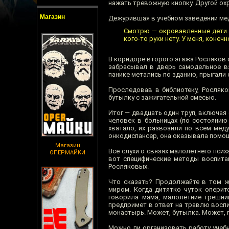
нажать тревожную кнопку. Другой охр
Магазин
Дежурившая в учебном заведении мед
Смотрю — окровавленные дети. Э
кого-то руки нету. У меня, конеч
В коридоре второго этажа Росляков о
забрасывал в дверь самодельное вз
панике метались по зданию, прыгали 
Проследовав в библиотеку, Росляк
бутылку с зажигательной смесью.
Итог — двадцать один труп, включая 
человек в больницах (по состоянию
хватало, их развозили по всем мед
онкодиспансер, она оказывала помощ
Магазин
Все слухи о связях малолетнего психа
ОПЕРМАЙКИ
вот специфические методы воспитан
Росляковых.
Что сказать? Продолжайте в том ж
миром. Когда дитятко чуток оперит
говорила мама, малолетние грешник
предпримет в ответ на травлю воспи
монастырь. Может, бутылка. Может, п
Можно ли организовать работу учеб