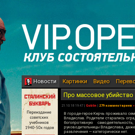
Картинки
Видео
Перев
Новости
Про массовое убийство 
21.10.18 19:47 |
Goblin
|
279 комментариев
»
В городе-герое Керчь проживало се
Владислав. Родители старались огр
богопротивную самодеятельност
руководительницы Владислава, даже 
развлечения — категорически нет.