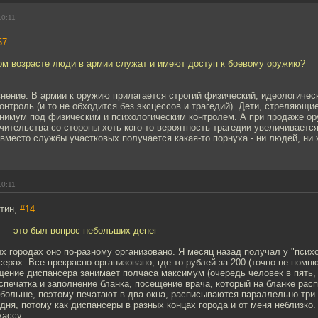
10:11
57
том возрасте люди в армии служат и имеют доступ к боевому оружию?
нение. В армии к оружию прилагается строгий физический, идеологичес
онтроль (и то не обходится без эксцессов и трагедий). Дети, стреляющи
инимум под физическим и психологическим контролем. А при продаже ор
учительства со стороны хоть кого-то вероятность трагедии увеличиваетс
 вместо службы участковых получается какая-то порнуха - ни людей, ни
10:11
итин,
#14
л — это был вопрос небольших денег
х городах оно по-разному организовано. Я месяц назад получал у "психо
ерах. Все прекрасно организовано, где-то рублей за 200 (точно не помн
щение диспансера занимает полчаса максимум (очередь человек в пять, 
спечатка и заполнение бланка, посещение врача, который на бланке рас
 больше, поэтому печатают в два окна, расписываются параллельно три
дня, потому как диспансеры в разных концах города и от меня неблизко.
кассу.