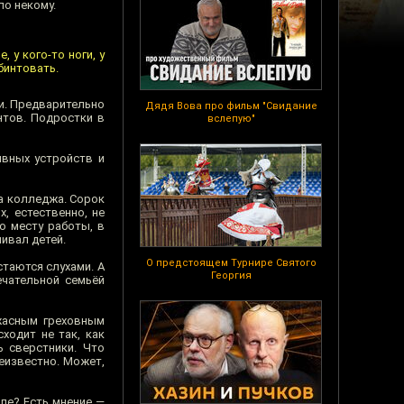
ло некому.
 у кого-то ноги, у
 бинтовать.
ии. Предварительно
Дядя Вова про фильм "Свидание
нтов. Подростки в
вслепую"
ывных устройств и
ка колледжа. Сорок
, естественно, не
о месту работы, в
ивал детей.
О предстоящем Турнире Святого
стаются слухами. А
Георгия
ечательной семьёй
ужасным греховным
ходит не так, как
ь сверстники. Что
еизвестно. Может,
пе? Есть мнение —