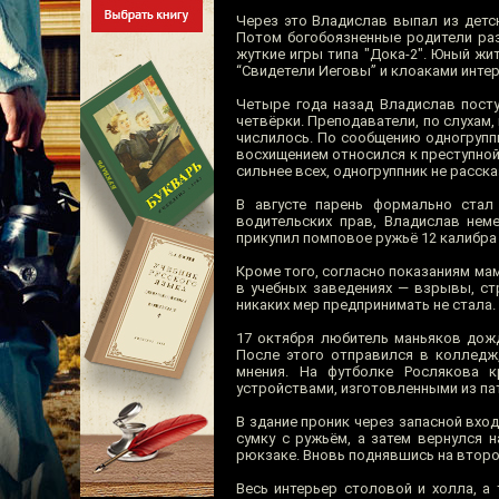
Через это Владислав выпал из детск
Потом богобоязненные родители раз
жуткие игры типа "Дока-2". Юный жи
“Свидетели Иеговы” и клоаками интер
Четыре года назад Владислав посту
четвёрки. Преподаватели, по слухам
числилось. По сообщению одногруппни
восхищением относился к преступно
сильнее всех, одногруппник не расска
В августе парень формально стал
водительских прав, Владислав нем
прикупил помповое ружьё 12 калибра 
Кроме того, согласно показаниям ма
в учебных заведениях — взрывы, ст
никаких мер предпринимать не стала.
17 октября любитель маньяков дожд
После этого отправился в колледж
мнения. На футболке Рослякова 
устройствами, изготовленными из пат
В здание проник через запасной вхо
сумку с ружьём, а затем вернулся 
рюкзаке. Вновь поднявшись на второй
Весь интерьер столовой и холла, а