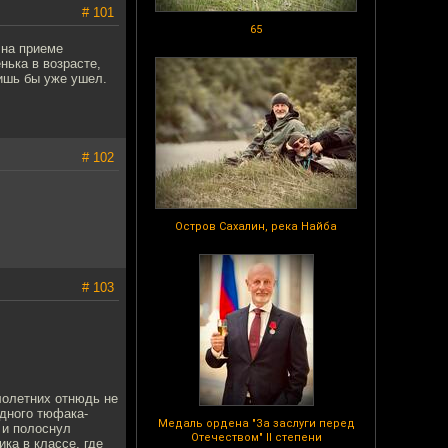
# 101
65
 на приеме
нька в возрасте,
лишь бы уже ушел.
# 102
Остров Сахалин, река Найба
# 103
алолетних отнюдь не
дного тюфака-
Медаль ордена "За заслуги перед
 и полоснул
Отечеством" II степени
ка в классе, где