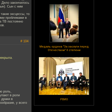
. Дело закончилось
сын). Сын с ним
такие эксцессы, то
ыми проблемами в
а ТВ постоянно
ов.
# 104
Медаль ордена "За заслуги перед
Отечеством" II степени
рекрыла.
ю роль,
упают в роли
 драки в
РВИО
ообразие, у всего