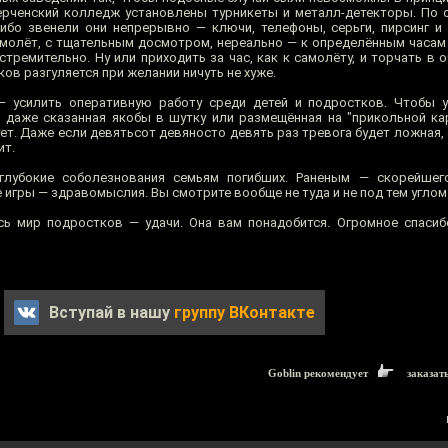
 керченский колледж установлены турникеты и металл-детекторы. По 
 ибо звенели они непрерывно — ключи, телефоны, серьги, пирсинг и 
самолёт, с тщательным досмотром, нереально — к определённым часам
тремительно. Ну или приходить за час, как к самолёту, и торчать в 
ков разгуляется при желании ничуть не хуже.
— усилить оперативную работу среди детей и подростков. Чтобы 
, даже сказанная якобы в шутку или размещённая на "прикольной кар
т. Даже если девятьсот девяносто девять раз тревога будет ложная, 
ит.
глубокие соболезнования семьям погибших. Раненым — скорейшег
гры — здравомыслия. Вы смотрите вообще не туда и не под тем углом
сь мир подростков — удачи. Она вам понадобится. Огромное спаси
Вступай в нашу
группу ВКонтакте
Goblin рекомендует
заказат