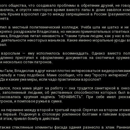
ого общества, что создавало проблемы в обретении друзей, не говор
велись, и спустя некоторое время вместо папы в доме завёлся ком
тель Крыма взрослел где-то между запрещённой в России (разумеется,
нета.
пил в местный политехнический колледж. Учёба шла ни шатко и ни 
, крепко раздражали Владислава, но никаких примечательных ответных
ка, Владислав питал ненависть к “таким тупым людям, как у нас в пол
й деятельности некоторых маньяков. Какие именно моральные уроды в
зал.
 взрослым — ему исполнилось восемнадцать. Однако вместо полу
едленно приступил к оформлению документов на охотничье оружие.
и несколько сотен патронов.
мы Гали, Владислав вдруг начал плотно интересоваться видеороликами
рельбу и тому подобное. Маме сообщил, что ему “просто интересно”.
 Да и какие уже меры, если чадо практически взрослое?
ался, пока мама уйдёт на работу — она трудится санитаркой в онко
, заполненный людьми, об умственных способностях которых был в
красовалась крупная надпись “НЕНАВИСТЬ”. При себе имел рюк
ронов, и помповое ружьё в сумке.
д на перемене между второй и третьей парой. Спрятал на втором этаж
на первый. Подкинул в столовую усиленное болтами и гайками взры
 этаж, привёл бомбу в действие.
 также стеклянные элементы фасада здания разнесло в хлам. Ранена