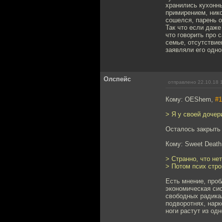
хранились кухонн
примирением, нико
сошелся, парень о
Так что если даже
что говорить про
семье, отсутствие
заявляли его одно
Олспейс
отправлено 22.10.18 
Кому: OEShem,
#1
> Я у своей дочер
Осталось закрыть 
Кому: Sweet Deat
> Странно, что не
> Потом псих стро
Есть мнение, проб
экономическая си
свободных радикал
подворотнях, нарк
ноги растут из одн