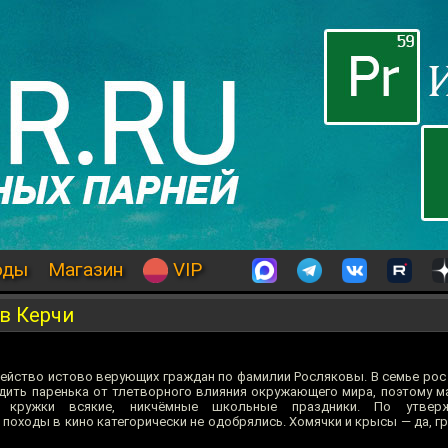
оды
Магазин
VIP
в Керчи
мейство истово верующих граждан по фамилии Росляковы. В семье рос
адить паренька от тлетворного влияния окружающего мира, поэтому м
ь, кружки всякие, никчёмные школьные праздники. По утвер
походы в кино категорически не одобрялись. Хомячки и крысы — да, г