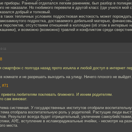
ые приборы. Раненый отделался легким ранением, был разбор в полиции
го не наказали. Но гнобимого перевели в другой класс (где учился мой 
казался добрый и толковый.
 в таких тепличных условиях подростковая жестокость может порождать 
 самозамкнутого подростка, доставаемого дебильной матерью, финансов
м перспектив, отсутствием отношений в колледже (об этом в интервью н
кашники), и возможно (возможно) травлей и конфликтом среди сверстник
10:11
8
и смартфон с полгода назад прото изъяла и любой доступ в интернет пе
в комнате и не разрешать выходить на улицу. Ничего плохого не выйдет.
h,
#71
т привета любителям поклевать ближнего. И ихним родителям.
го сам виноват.
лема системная. У государственных институтов отобрали воспитательну
стема отобрала воспитательную роль у родителей. Растущие люди выст
ов. Результат всегда будет отрицательный, увлечение самоубийствами,
отики, АУЕ, вступление в исламорадикальные ячейки, - несмотря на разн
ого места.