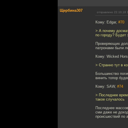
Щербина307
отправлено 22.10.18 
Кому: Edgar,
#70
> А почему досмат
по городу? Будет 
Проверяющих должн
патронами были л
Кому: Wicked Hor
> Странно тут в к
Большинство погиб
винить топор буде
Кому: SAW,
#74
> Последнее врем
такое случалось
Последнее массов
сми даже не доход
происшествий по а