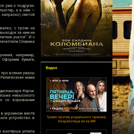
я уже о подругах.
пьютер, а в нём —
 напрасно) сектой
валко, с троек на
 выходок за ним не
итехе учатся”. И с
печатляли Славика
чения, например,
 Оформив бумаги,
Видео
 про всякие ужасы
 Религиозная мама
диспансере Керчи.
есьма невысокого
зак со взрывными
е в укромном месте
Трамп против родильного туризма,
вное устройство в
безработица из-за ИИ
я вахтёрша успела