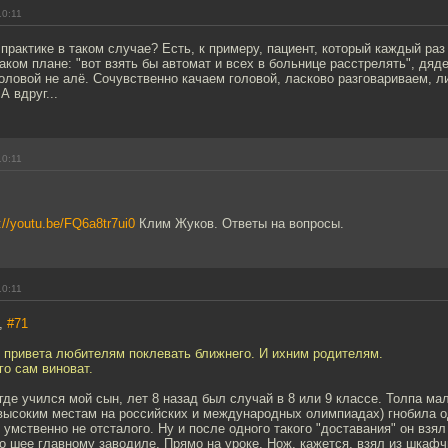
10:11
 практике в таком случае? Есть, к примеру, пациент, который каждый раз
аком плане: "вот взять бы автомат и всех в больнице расстрелять", дяде
головой не алё. Сочувственно качаем головой, ласково разговариваем, 
А вдруг...
10:11
://youtu.be/FQ6a8tr7ui0
Клим Жуков. Ответы на вопросы.
10:11
h,
#71
т привета любителям поклевать ближнего. И ихним родителям.
го сам виноват.
где учился мой сын, лет 8 назад был случай в 8 или 9 классе. Толпа м
 высоким местам на российских и международных олимпиадах) гнобила о
 умственно не отсталого. Ну и после одного такого "доставания" он взял
 шее главному заводиле. Прямо на уроке. Нож, кажется, взял из шкафчи