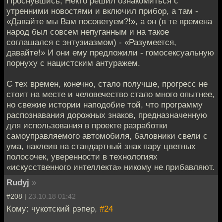
Проснувшись, Некто решил ознакомиться с
утренними новостями и включил прибор, а там -
«Давайте мы Вам посоветуем?!», а он (в те времена
народ был совсем непуганным и на такое
соглашался с энтузиазмом) - «Разумеется,
давайте!» И они ему предложили - гомосексуальную
порнуху с нацистским антуражем.
С тех времен, конечно, стало получше, прогресс не
стоит на месте и человечество стало много опытнее,
но свежие истории наподобие той, что программу
распознавания дорожных знаков, предназначенную
для использования в проекте разработки
самоуправляемого автомобиля, баловники свели с
ума, наклеив на стандартный знак пару цветных
полосочек, уверенности в технологиях
«искусственного интеллекта» никому не прибавляют.
Rudyj
»
#208 |
23.10.18 01:42
Кому: чукотский рэпер,
#24