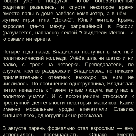
говоря уже о подругах. Потом богобоязненные
родители развелись, и спустя некоторое время
вместо папы в доме завёлся компьютер, а в нём —
жуткие игры типа "Дока-2". Юный житель Крыма
взрослел где-то между запрещённой в России
(разумеется, напрасно) сектой “Свидетели Иеговы” и
клоаками интернета.
Четыре года назад Владислав поступил в местный
политехнический колледж. Учёба шла ни шатко и ни
валко, с троек на четвёрки. Преподаватели, по
слухам, крепко раздражали Владислава, но никаких
примечательных ответных выходок за ним не
числилось. По сообщению одногруппника, Владислав
питал ненависть к “таким тупым людям, как у нас в
политехе учатся”. И с восхищением относился к
преступной деятельности некоторых маньяков. Какие
именно моральные уроды впечатляли Славика
сильнее всех, одногруппник не рассказал.
В августе парень формально стал взрослым — ему
исполнилось восемнадцать. Однако вместо