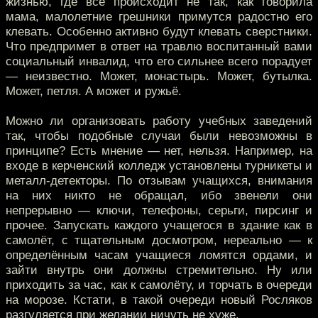
жизнью, где всё происходит не так, как говорила
мама, малолетние грешники примутся радостно его
клевать. Особенно активно будут клевать сверстники.
Что предпримет в ответ на травлю воспитанный вами
социальный инвалид, что его сильнее всего порадует
— неизвестно. Может, монастырь. Может, бутылка.
Может, петля. А может и ружьё.
Можно ли организовать работу учебных заведений
так, чтобы подобные случаи были невозможны в
принципе? Есть мнение — нет, нельзя. Например, на
входе в керченский колледж установлены турникеты и
металл-детекторы. По отзывам учащихся, внимания
на них никто не обращал, ибо звенели они
непрерывно — ключи, телефоны, серьги, пирсинг и
прочее. Запускать каждого учащегося в здание как в
самолёт, с тщательным досмотром, нереально — к
определённым часам учащиеся ломятся ордами, и
зайти внутрь они должны стремительно. Ну или
приходить за час, как к самолёту, и торчать в очереди
на морозе. Кстати, в такой очереди новый Росляков
разгуляется при желании ничуть не хуже.