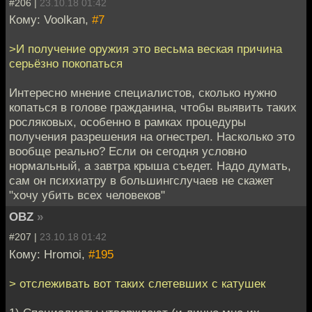
#206 |
23.10.18 01:42
Кому: Voolkan,
#7
>И получение оружия это весьма веская причина
серьёзно покопаться
Интересно мнение специалистов, сколько нужно
копаться в голове гражданина, чтобы выявить таких
росляковых, особенно в рамках процедуры
получения разрешения на огнестрел. Насколько это
вообще реально? Если он сегодня условно
нормальный, а завтра крыша съедет. Надо думать,
сам он психиатру в большингслучаев не скажет
"хочу убить всех человеков"
OBZ
»
#207 |
23.10.18 01:42
Кому: Hromoi,
#195
> отслеживать вот таких слетевших с катушек