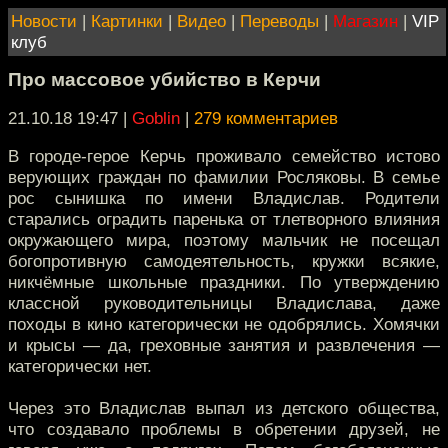
Новости
|
Картинки
|
Видео
|
Переводы
|
Магазин
|
VIP
клуб
Про массовое убийство в Керчи
21.10.18 19:47
|
Goblin
|
279 комментариев
В городе-герое Керчь проживало семейство истово
верующих граждан по фамилии Росляковы. В семье
рос сынишка по имени Владислав. Родители
старались оградить паренька от тлетворного влияния
окружающего мира, поэтому мальчик не посещал
богопротивную самодеятельность, кружки всякие,
никчёмные школьные праздники. По утверждению
классной руководительницы Владислава, даже
походы в кино категорически не одобрялись. Хомячки
и крысы — да, греховные занятия и развлечения —
категорически нет.
Через это Владислав выпал из детского общества,
что создавало проблемы в обретении друзей, не