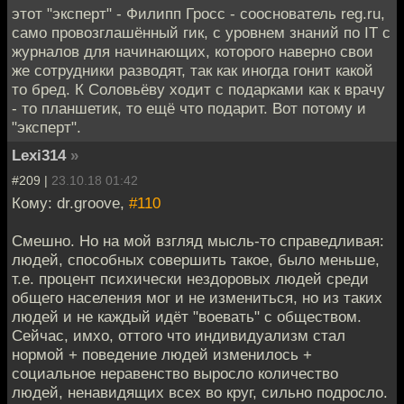
этот "эксперт" - Филипп Гросс - сооснователь reg.ru,
само провозглашённый гик, с уровнем знаний по IT с
журналов для начинающих, которого наверно свои
же сотрудники разводят, так как иногда гонит какой
то бред. К Соловьёву ходит с подарками как к врачу
- то планшетик, то ещё что подарит. Вот потому и
"эксперт".
Lexi314
»
#209 |
23.10.18 01:42
Кому: dr.groove,
#110
Смешно. Но на мой взгляд мысль-то справедливая:
людей, способных совершить такое, было меньше,
т.е. процент психически нездоровых людей среди
общего населения мог и не измениться, но из таких
людей и не каждый идёт "воевать" с обществом.
Сейчас, имхо, оттого что индивидуализм стал
нормой + поведение людей изменилось +
социальное неравенство выросло количество
людей, ненавидящих всех во круг, сильно подросло.