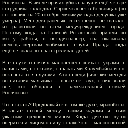
Рослякова. В числе прочих убита завуч и ещё четыре
сотрудника колледжа. Сорок человек в больницах (по
состоянию на 20 октября минимум одна девушка уже
умерла). Мест для раненых, естественно, не хватало,
их развозили по всем медучреждениям города.
Поэтому когда за Галиной Росляковой пришли по
месту работы, в онкодиспансер, она оказывала
помощь жертвам любимого сынули. Правда, тогда
ещё не знала, кто расстреливал детей.
Все слухи о связях малолетнего психа с украми, с
нацистами, с сектами, с фанатами Колумбайна и т.п.
пока остаются слухами. А вот специфические методы
воспитания мальчика — вовсе не слух, о них знали
все, кто общался с замечательной семьёй
Росляковых.
Что сказать? Продолжайте в том же духе, мракобесы.
Встаньте стеной между своими чадами и этим
ужасным греховным миром. Когда дитятко чуток
оперится и лицом к лицу столкнётся с малопонятной