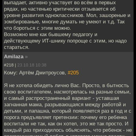
выпадает, активно участвует во всём в первых
рядах, но частенько критически отзывается об
уровне развития одноклассников. Мол, зашореные и
зомбированые, многие думать не умеют и т.д. Так
что бороться с этим можно.
Возможно мне как бывшему педагогу и
действующему ИТ-шнику попроще с этим, но надо
стараться.
Amilaza
»
#218 |
23.10.18 10:38
Кому: Артём Дмитроусов,
#205
Я не хотела обидеть лично Вас. Просто, в бытность
свою воспитателем, насмотрелась на разные семьи,
и самый распространенный вариант - уставшая
загнанная мама, разрывающаяся между работой и
детьми, и папашка, который появляется раз в год и с
порога предъявляет претензии: почему его ребенка
воспитали не так, как он хотел, это же так просто. И
каждый раз приходилось обьяснять, что ребенок - не