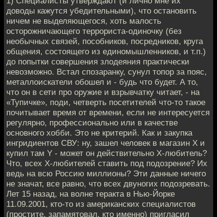
1) Специалисты утверждают (и лично мне их
доводы кажутся убедительными), что остановить
ничем не выделяющегося, хоть малость
осторожничающего террориста-одиночку (без
необычных связей, пособников, посредников, круга
общения, состоящего из единомышленников, и т.п.)
до попытки совершения злодеяния практически
невозможно. Встал спозаранку, сунул топор за пояс,
металлоискатели обошел и - будь что будет. А то,
что он в сети про оружие и взрывчатку читает, - на
«Тупичке», поди, четверть посетителей что-то такое
почитывает время от времени, если не интересуется
регулярно, профессионально или в качестве
основного хобби. Это не критерий. Как и закупка
ингридиентов СВУ: ну, зашел человек в магазин X и
купил там Y - может он действительно X-любитель?
Что, всех X-любителей ставить под подозрение? Их
ведь на всю Россию миллионы? Эти данные ничего
не значат, все равно, что всех двуногих подозревать.
Лет 15 назад, на волне теракта в Нью-Йорке
11.09.2001, кто-то из американских специалистов
(простите, запамятовал, кто именно) пригласил