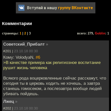
Вступай в нашу
группу ВКонтакте
Комментарии
cтраницы:
1
|
2
| 3
всего: 279,
Goblin
: 1
Советский_Прибалт
»
#201 |
23.10.18 00:30
Кому: VolodyaN,
#6
>В качестве примера как религиозное воспитание
рушит жизнь человека
Всякого рода воцерковленные сейчас расскажут, что
сегодня ты в церковь ходить не хочешь, а завтра
станешь гомосеком, а послезавтра вообще людей
убивать пойдешь.
Лжец
»
#202 |
23.10.18 00:30