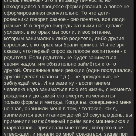
слова. Ребёнок - это и вправду личность, но
находящаяся в процессе формирования, а вовсе не
сформированная окончательно. То что дети-
ровесники говорят разное - оно понятно, все люди
разные. И в первую очередь разными нас делают
условия, в которых мы росли, и воспитание,
которым занимались либо родители, либо другие
взрослые, с которых мы брали пример. И я не зря
сказал, что первый спрос за плохое воспитание - с
родителя. Если родитель не будет заниматься
своим чадом, им обязательно займётся кто-то
другой. Описанные вами реакции (один послушался,
другой сделал назло и т.д.) - не врождённые, не
заблуждайтесь. И на заметку - воспитанием
человека надо заниматься всю его жизнь, с момента
рождения и до самой его смерти, изменяются
только формы и методы. Когда вы, совершенно меня
не зная, обвинили меня в том, что такие, как я,
занимаются воспитанием детей 10 секунд в день, вы
применили излюбленный приём всех мошенников и
шарлатанов - приписали мне тезис, которого я не
утверждал, и начали со мной сражаться, задав при