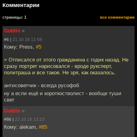
Комментарии
cтраницы: 1
все комментарии
Goblin
»
#6 |
21.10.18 12:58
Кому: Press,
#5
> Отписался от этого гражданина с годик назад. Не
сразу портрет нарисовался - вроде руксперт,
политраша и все такое. Не зря, как оказалось.
антисоветчик - всегда русофоб
ну а если ещё и короткостволист - вообще туши
свет
Goblin
»
#86 |
22.10.18 13:23
Кому: alekam,
#85