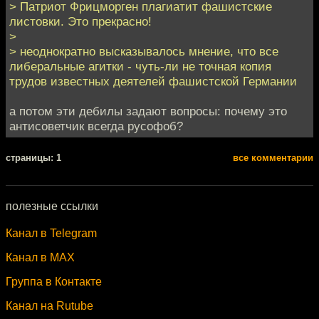
> Патриот Фрицморген плагиатит фашистские
листовки. Это прекрасно!
>
> неоднократно высказывалось мнение, что все
либеральные агитки - чуть-ли не точная копия
трудов известных деятелей фашистской Германии
а потом эти дебилы задают вопросы: почему это
антисоветчик всегда русофоб?
cтраницы: 1
все комментарии
полезные ссылки
Канал в Telegram
Канал в MAX
Группа в Контакте
Канал на Rutube