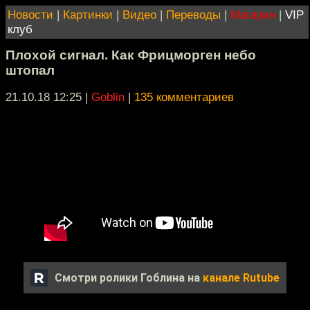
Новости
|
Картинки
|
Видео
|
Переводы
|
Магазин
|
VIP
клуб
Плохой сигнал. Как Фрицморген небо
штопал
21.10.18 12:25
|
Goblin
|
135 комментариев
Смотри ролики Гоблина на
канале Rutube