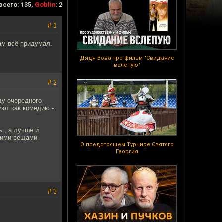
всего: 135,
Goblin
: 2
# 1
сам всё придумал.
Дядя Вова про фильм "Свидание
вслепую"
# 2
оду очередного
уют как комедию -
 , а лучше и
акими вещами
О предстоящем Турнире Святого
Георгия
# 3