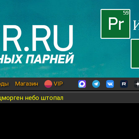
оды
Магазин
VIP
цморген небо штопал