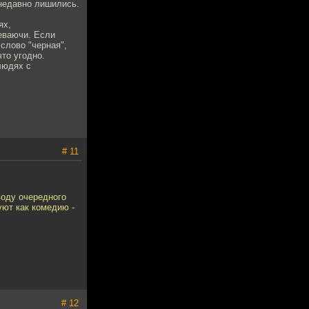
 недавно лишились.
ях,
еваючи. Если
слово "черная",
то угодно.
людях с
# 11
оводу очередного
уют как комедию -
# 12