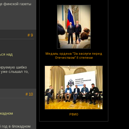
це финской газеты
# 9
Медаль ордена "За заслуги перед
ься над
Отечеством" II степени
рируемую шибко
 уже слышал то,
# 10
окадном
РВИО
 год в блокадном