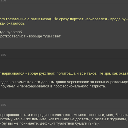
12:58
ого гражданина с годик назад. Не сразу портрет нарисовался - вроде рук
 как оказалось.
егда русофоб
ороткостволист - вообще туши свет
13:00
т нарисовался - вроде руксперт, политраша и все такое. Не зря, как оказ
 здесь в комментах его давным-давно черенковали за попытку рекламиро
и поумнел и перефарбовался в профессионального патриота.
13:03
ё прекрасного: там в середине ролика есть момент про книги, мол, боль
 потому что вы же помните, как их было не достать, а газеты и журналы
 (ну вы же понимаете, дефицит туалетной бумаги гы-гы).