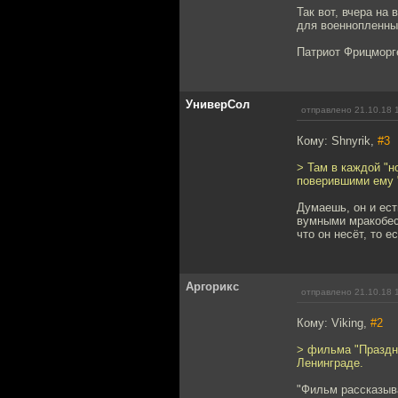
Так вот, вчера на
для военнопленны
Патриот Фрицморге
УниверСол
отправлено 21.10.18 
Кому: Shnyrik,
#3
> Там в каждой "н
поверившими ему "
Думаешь, он и ест
вумными мракобес
что он несёт, то е
Аргорикс
отправлено 21.10.18 
Кому: Viking,
#2
> фильма "Праздни
Ленинграде.
"Фильм рассказыва