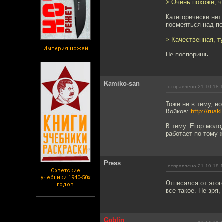
> Очень похоже, ч
Категорически нет
посмеяться над по
> Качественная, т
Империя ножей
Не поспоришь.
Kamiko-san
отправлено 21.10.18 
Тоже не в тему, н
Войков:
http://rus
В тему. Егор моло
работает по тому
Press
отправлено 21.10.18 
Советские
учебники 1940-50х
Отписался от этог
годов
все такое. Не зря,
Goblin