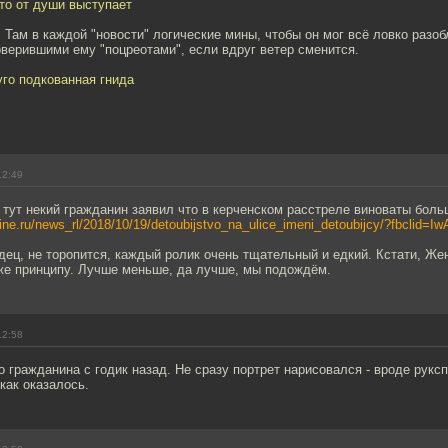
то от души выступает
. Там в каждой "новости" логические мины, чтобы он мог всё ловко разоб
верившими ему "поцреотами", если вдруг ветер сменится.
уго подкованная гнида
12:49
о тут некий гражданин заявил что в керченском расстреле виноваты боль
kline.ru/news_rl/2018/10/19/detoubijstvo_na_ulice_imeni_detoubijcy/?fbclid=I
дец, не торопится, каждый ролик очень тщательный и едкий. Кстати, Ж
 же принципу. Лучше меньше, да лучше, мы подождём.
12:58
о гражданина с годик назад. Не сразу портрет нарисовался - вроде рукс
 как оказалось.