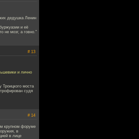
аких дедушка Ленин
буржуазии и её
 не мозг, а говно."
# 13
льшевики и лично
 у Троицкого моста
атрофирован судя
# 14
дом крупном форуме
оружия, в
цией в лице