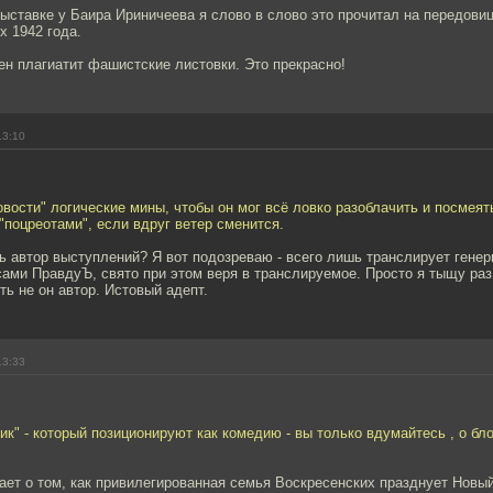
 выставке у Баира Ириничеева я слово в слово это прочитал на передови
х 1942 года.
н плагиатит фашистские листовки. Это прекрасно!
13:10
овости" логические мины, чтобы он мог всё ловко разоблачить и посмеят
поцреотами", если вдруг ветер сменится.
ь автор выступлений? Я вот подозреваю - всего лишь транслирует гене
ами ПравдуЪ, свято при этом веря в транслируемое. Просто я тыщу раз
сть не он автор. Истовый адепт.
13:33
к" - который позиционируют как комедию - вы только вдумайтесь , о бл
ет о том, как привилегированная семья Воскресенских празднует Новый