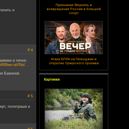
Признание Меркель и
возвращение России в большой
лачить и
спорт
# 4
Атака БПЛА на Геленджик и
шевики и лично
открытие Ормузского пролива
wAR06wv-iaVNuI...
еня Баженов
Картинки
# 5
перт, политраша и