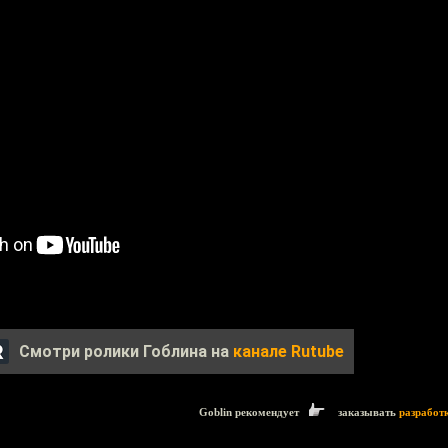
Смотри ролики Гоблина на
канале Rutube
Goblin рекомендует
заказывать
разработ