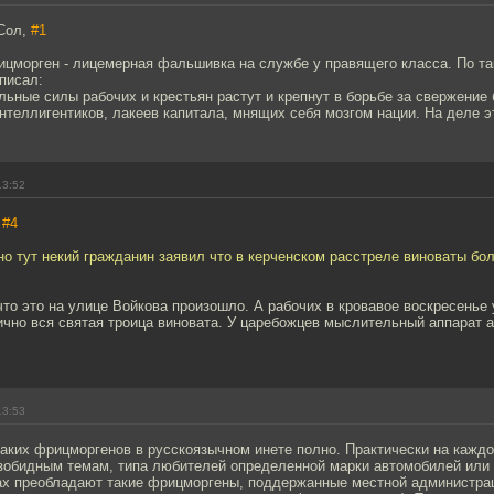
Сол,
#1
рицморген - лицемерная фальшивка на службе у правящего класса. По т
писал:
льные силы рабочих и крестьян растут и крепнут в борьбе за свержение 
нтеллигентиков, лакеев капитала, мнящих себя мозгом нации. На деле это
13:52
,
#4
 но тут некий гражданин заявил что в керченском расстреле виноваты бо
, что это на улице Войкова произошло. А рабочих в кровавое воскресенье
ично вся святая троица виновата. У царебожцев мыслительный аппарат 
13:53
таких фрицморгенов в русскоязычном инете полно. Практически на каж
езобидным темам, типа любителей определенной марки автомобилей или 
ах преобладают такие фрицморгены, поддержанные местной администра