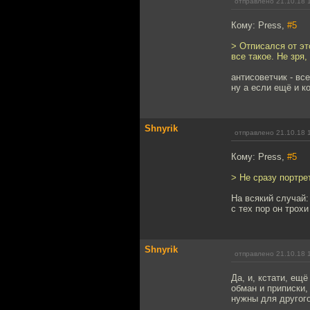
отправлено 21.10.18 
Кому: Press,
#5
> Отписался от эт
все такое. Не зря,
антисоветчик - вс
ну а если ещё и к
Shnyrik
отправлено 21.10.18 
Кому: Press,
#5
> Не сразу портре
На всякий случай:
с тех пор он трох
Shnyrik
отправлено 21.10.18 
Да, и, кстати, ещ
обман и приписки,
нужны для другого