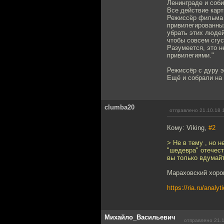
Ленинграде и соби
Все действие карт
Режиссёр фильма 
привилегированны
убрать этих людей
чтобы совсем сгус
Разумеется, это н
привилегиями."
Режиссёр с дуру э
Ещё и собрали на 
clumba20
отправлено 21.10.18 
Кому: Viking,
#2
> Не в тему , но 
"шедевра" отечест
вы только вдумайт
Мараховский хоро
https://ria.ru/anal
Михайло_Васильевич
отправлено 21.1