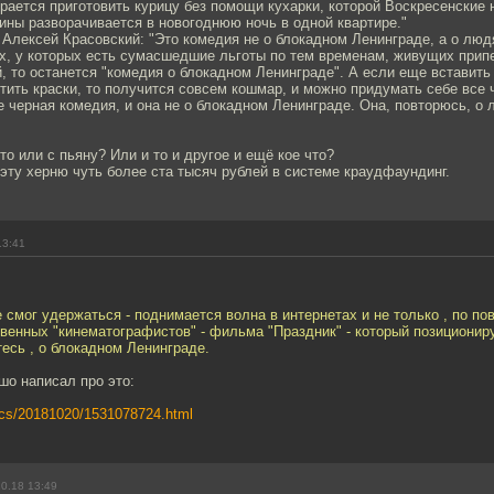
рается приготовить курицу без помощи кухарки, которой Воскресенские
ины разворачивается в новогоднюю ночь в одной квартире."
Алексей Красовский: "Это комедия не о блокадном Ленинграде, а о люд
х, у которых есть сумасшедшие льготы по тем временам, живущих прип
, то останется "комедия о блокадном Ленинграде". А если еще вставить 
тить краски, то получится совсем кошмар, и можно придумать себе все ч
е черная комедия, и она не о блокадном Ленинграде. Она, повторюсь, о 
то или с пьяну? Или и то и другое и ещё кое что?
эту херню чуть более ста тысяч рублей в системе краудфаундинг.
13:41
не смог удержаться - поднимается волна в интернетах и не только , по п
венных "кинематографистов" - фильма "Праздник" - который позиционир
есь , о блокадном Ленинграде.
шо написал про это:
ytics/20181020/1531078724.html
0.18 13:49