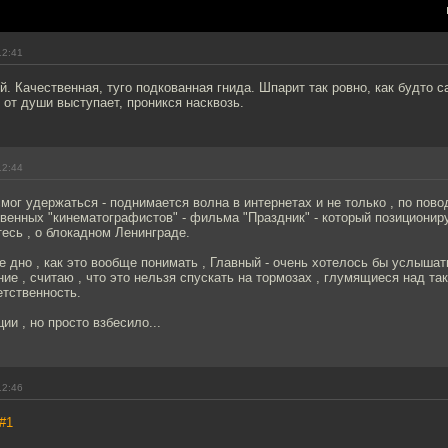
12:41
. Качественная, туго подкованная гнида. Шпарит так ровно, как будто 
 от души выступает, проникся насквозь.
12:44
 смог удержаться - поднимается волна в интернетах и не только , по пов
венных "кинематографистов" - фильма "Праздник" - который позиционир
есь , о блокадном Ленинграде.
 дно , как это вообще понимать , Главный - очень хотелось бы услышать
ие , считаю , что это нельзя спускать на тормозах , глумящиеся над т
етственность.
ии , но просто взбесило...
12:46
#1