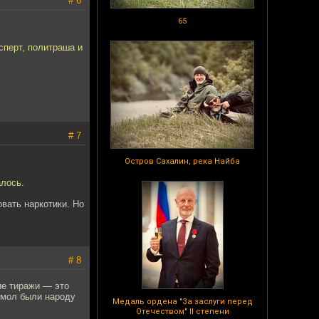
# 6
65
сперт, политраша и
# 7
Остров Сахалин, река Найба
алось.
вать наркотики. Но
# 8
шие тиражи — это
, мол были народу
Медаль ордена "За заслуги перед
Отечеством" II степени