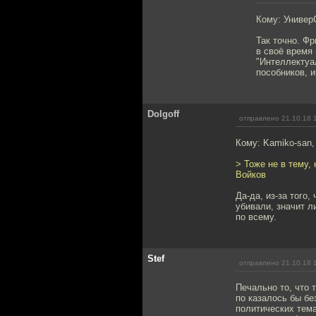
Кому: Универ
Так точно. Ф
в своё время 
"Интеллектуа
пособников, и
Dolgoff
отправлено 21.10.18 
Кому: Kamiko-san
> Тоже не в тему,
Войков
Да-да, из-за того
убивали, значит л
по всему.
Stef
отправлено 21.10.18 
Печально то, что 
по казалось бы б
политических тем