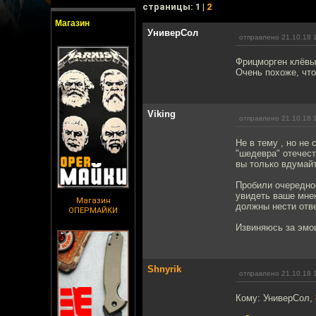
cтраницы: 1 |
2
Магазин
УниверСол
отправлено 21.10.18 
Фрицморген клёвый
Очень похоже, что
Viking
отправлено 21.10.18 
Не в тему , но не
"шедевра" отечест
вы только вдумайт
Пробили очередное
увидеть ваше мнен
Магазин
должны нести отв
ОПЕРМАЙКИ
Извиняюсь за эмоц
Shnyrik
отправлено 21.10.18 
Кому: УниверСол,