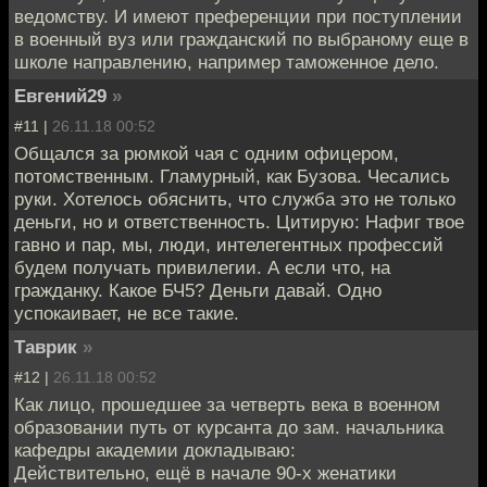
ведомству. И имеют преференции при поступлении
в военный вуз или гражданский по выбраному еще в
школе направлению, например таможенное дело.
Евгений29
»
#11 |
26.11.18 00:52
Общался за рюмкой чая с одним офицером,
потомственным. Гламурный, как Бузова. Чесались
руки. Хотелось обяснить, что служба это не только
деньги, но и ответственность. Цитирую: Нафиг твое
гавно и пар, мы, люди, интелегентных профессий
будем получать привилегии. А если что, на
гражданку. Какое БЧ5? Деньги давай. Одно
успокаивает, не все такие.
Таврик
»
#12 |
26.11.18 00:52
Как лицо, прошедшее за четверть века в военном
образовании путь от курсанта до зам. начальника
кафедры академии докладываю:
Действительно, ещё в начале 90-х женатики