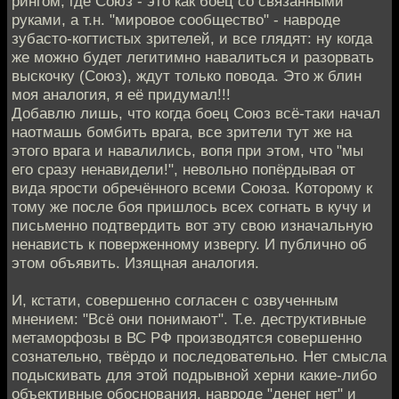
рингом, где Союз - это как боец со связанными
руками, а т.н. "мировое сообщество" - навроде
зубасто-когтистых зрителей, и все глядят: ну когда
же можно будет легитимно навалиться и разорвать
выскочку (Союз), ждут только повода. Это ж блин
моя аналогия, я её придумал!!!
Добавлю лишь, что когда боец Союз всё-таки начал
наотмашь бомбить врага, все зрители тут же на
этого врага и навалились, вопя при этом, что "мы
его сразу ненавидели!", невольно попёрдывая от
вида ярости обречённого всеми Союза. Которому к
тому же после боя пришлось всех согнать в кучу и
письменно подтвердить вот эту свою изначальную
ненависть к поверженному извергу. И публично об
этом объявить. Изящная аналогия.
И, кстати, совершенно согласен с озвученным
мнением: "Всё они понимают". Т.е. деструктивные
метаморфозы в ВС РФ производятся совершенно
сознательно, твёрдо и последовательно. Нет смысла
подыскивать для этой подрывной херни какие-либо
объективные обоснования, навроде "денег нет" и