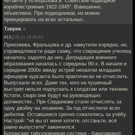
читайте у М.Морозова в "Советское подводное
кораблестроение 1922-1945". Взвешенно,
объективно. Про подводников, но можно
проецировать на всех остальных.
Таврик
»
#13 |
26.11.18 00:52
Приезжева, Фральцова и др. намутили изрядно, но,
справедливости ради скажу, что сокращение училищ
началось задолго до них. Деградация военного
образования началась с середины 90-х. В начале и
середине 2000х ввиду острой нехватки младших
офицеров курсанта было практически не отчислить.
Выпускали всех. Даже тех, кого на пушечный
выстрел нельзя подпускать к солдатам или технике.
Кстати, скоро они будут на руководящих
должностях.. При Сердюкове стали отчислять за
одну двойку на экзамене. За год отчислили всех
дебилов. Оставшиеся срочно схватились за учёбу.
Настрой: "чё вы от меня хотите, отстаньте, всё
равно выпустите" закончился.
Болонская трёхуровневая система - бакалавриат,