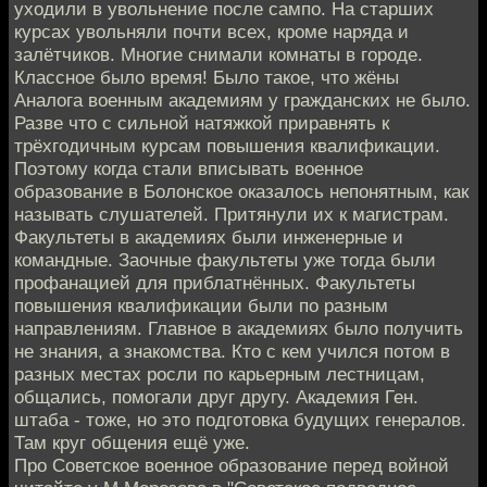
уходили в увольнение после сампо. На старших
курсах увольняли почти всех, кроме наряда и
залётчиков. Многие снимали комнаты в городе.
Классное было время! Было такое, что жёны
Аналога военным академиям у гражданских не было.
Разве что с сильной натяжкой приравнять к
трёхгодичным курсам повышения квалификации.
Поэтому когда стали вписывать военное
образование в Болонское оказалось непонятным, как
называть слушателей. Притянули их к магистрам.
Факультеты в академиях были инженерные и
командные. Заочные факультеты уже тогда были
профанацией для приблатнённых. Факультеты
повышения квалификации были по разным
направлениям. Главное в академиях было получить
не знания, а знакомства. Кто с кем учился потом в
разных местах росли по карьерным лестницам,
общались, помогали друг другу. Академия Ген.
штаба - тоже, но это подготовка будущих генералов.
Там круг общения ещё уже.
Про Советское военное образование перед войной