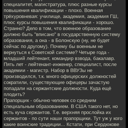
специалитет, магистратура, плюс разные курсы
повышения квалификации - плохо. Военная
трёхуровневая: училище, академия, академия ГШ,
плюс курсы повышения квалификации - хорошо.
Странно? Дело в том, что военное образование
должно быть "вписано" в государственную систему
образования, а она - в Болонскую (ну, не будет
сейчас по другому). Почему бы военным не
вернуться к Советской системе? Четыре года -
младший лейтенант, командир взвода, бакалавр.
Пять лет - лейтенант-инженер, специалист, после
академии - магистр. Набор в ВВУЗы не
производился, т.к. много офицерских должностей
сократили, существующие офицеры зачастую
попадали на сержантские должности. Куда ещё
плодить?
Прапорщик - обычно человек со средним
специальным образованием. В США такого нет, но
есть куча сержантов. Т.е. верхняя прослойка их
сержантов - по сути наши прапорщики. Тут уж у кого
какие воинские традиции... Кстати, при Сердюкове