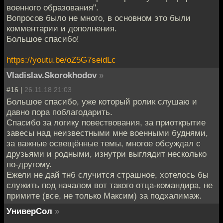
военного образования".
Вопросов было не много, в основном это были
комментарии и дополнения.
Большое спасибо!
https://youtu.be/oZ5G7seidLc
Vladislav.Skorokhodov
»
#16 |
26.11.18 21:03
Большое спасибо, уже который ролик слушаю и
давно пора поблагодарить.
Спасибо за логику повествования, за приоткрытие
завесы над неизвестными мне военными буднями,
за важные освещённые темы, многое обсуждал с
друзьями и родными, изнутри выглядит несколько
по-другому.
Ежели не дай тнб случится страшное, хотелось бы
служить под началом вот такого отца-командира, не
примите (все, не только Максим) за подхалимаж.
УниверСол
»