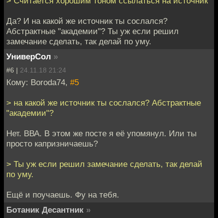
> Считается хорошим тоном ссылаться на источник
Да? И на какой же источник ты сослался?
Абстрактные "академии"? Ты уж если решил
замечание сделать, так делай по уму.
УниверСол
»
#6 |
24.11.18 21:24
Кому: Boroda74,
#5
> на какой же источник ты сослался? Абстрактные
"академии"?
Нет. ВВА. В этом же посте я её упомянул. Или ты
просто капризничаешь?
> Ты уж если решил замечание сделать, так делай
по уму.
Ещё и поучаешь. Фу на тебя.
Ботаник Десантник
»