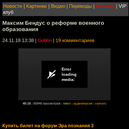
Новости
|
Картинки
|
Видео
|
Переводы
|
Магазин
|
VIP
клуб
Максим Бендус о реформе военного
образования
24.11.18 13:38
|
Goblin
|
19 комментариев
45:16
|
60946 просмотров
|
текст
|
аудиоверсия
|
скачать
Купить билет на форум Эра познания 3