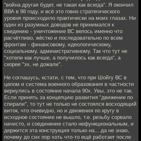
"война другая будет, не такая как всегда". Я окончил
ВВА в 98 году, и всё это говно стратегического
уровня происходило практически на моих глазах. Ни
один из разумных доводов не принимался к
сведению - уничтожение ВС велось именно что
расчётливо, жёстко и последовательно по всем
фронтам - финансовому, идеологическому,
социальному, административному. Так что тут не
"хотели как лучше, а получилось как всегда", а
скорее "эх, не дожали".
Не соглашусь, кстати, с тем, что при Шойгу ВС в
целом и система военного образования в частности
вернулись в состояние начала 90х. Увы, это не так.
Если принять за концепцию развития "движение по
спирали", то тут не только не состоялся восходящий
виток, что очевидно, но и движения по кругу в
исходное состояние не вышло, т.е. резьбу сорвало
начисто, и соединение стало нефункциональным, и
держится эта конструкция только на... да не знаю,
почему до сих пор хоть что-то ещё работает после