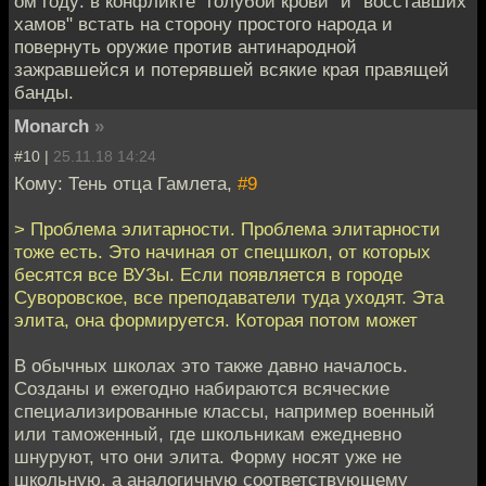
ом году: в конфликте "голубой крови" и "восставших
хамов" встать на сторону простого народа и
повернуть оружие против антинародной
зажравшейся и потерявшей всякие края правящей
банды.
Monarch
»
#10 |
25.11.18 14:24
Кому: Тень отца Гамлета,
#9
> Проблема элитарности. Проблема элитарности
тоже есть. Это начиная от спецшкол, от которых
бесятся все ВУЗы. Если появляется в городе
Суворовское, все преподаватели туда уходят. Эта
элита, она формируется. Которая потом может
В обычных школах это также давно началось.
Созданы и ежегодно набираются всяческие
специализированные классы, например военный
или таможенный, где школьникам ежедневно
шнуруют, что они элита. Форму носят уже не
школьную, а аналогичную соответствующему