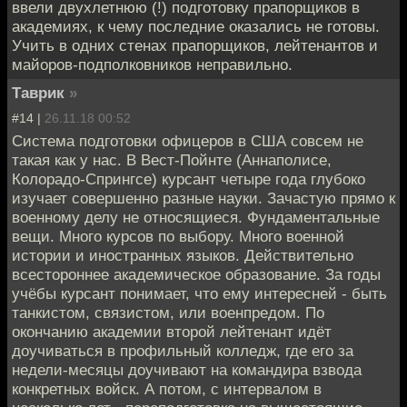
ввели двухлетнюю (!) подготовку прапорщиков в
академиях, к чему последние оказались не готовы.
Учить в одних стенах прапорщиков, лейтенантов и
майоров-подполковников неправильно.
Таврик
»
#14 |
26.11.18 00:52
Система подготовки офицеров в США совсем не
такая как у нас. В Вест-Пойнте (Аннаполисе,
Колорадо-Спрингсе) курсант четыре года глубоко
изучает совершенно разные науки. Зачастую прямо к
военному делу не относящиеся. Фундаментальные
вещи. Много курсов по выбору. Много военной
истории и иностранных языков. Действительно
всестороннее академическое образование. За годы
учёбы курсант понимает, что ему интересней - быть
танкистом, связистом, или военпредом. По
окончанию академии второй лейтенант идёт
доучиваться в профильный колледж, где его за
недели-месяцы доучивают на командира взвода
конкретных войск. А потом, с интервалом в