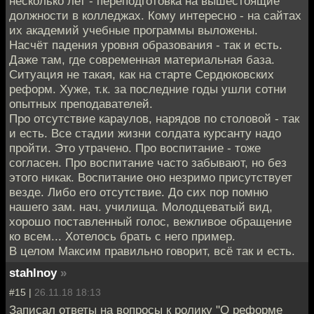
несколько лет - переподготовка на вышестоящие
должности в колледжах. Кому интересно - на сайтах
их академий учебные программы выложены.
Насчёт падения уровня образования - так и есть.
Даже там, где современная материальная база.
Ситуация не такая, как на старте Сердюковских
реформ. Хуже, т.к. за последние годы ушли сотни
опытных преподавателей.
Про отсутствие караулов, нарядов по столовой - так
и есть. Все стадии жизни солдата курсанту надо
пройти. Это утрачено. Про воспитание - тоже
согласен. Про воспитание часто забывают, но без
этого никак. Воспитание оно незримо присутствует
везде. Либо его отсутствие. До сих пор помню
нашего зам. нач. училища. Молодцеватый вид,
хорошо поставленный голос, вежливое обращение
ко всем... Хотелось брать с него пример.
В целом Максим правильно говорит, всё так и есть.
stahlnoy
»
#15 |
26.11.18 18:13
Записал ответы на вопросы к ролику "О реформе