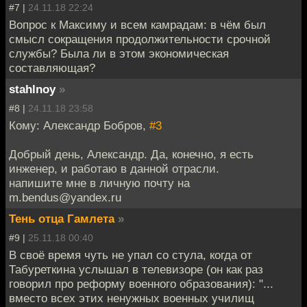
#7 |
24.11.18 22:24
Вопрос к Максиму и всем камрадам: в чём был
смысл сокращения продолжительности срочной
службы? Была ли в этом экономическая
составляющая?
stahlnoy
»
#8 |
24.11.18 23:58
Кому: Александр Бобров,
#3
Добрый день, Александр. Да, конечно, я есть
инженер, и работаю в данной отрасли.
напишите мне в личную почту на
m.bendus@yandex.ru
Тень отца Гамлета
»
#9 |
25.11.18 00:40
В своё время чуть не упал со стула, когда от
Табуреткина услышал в телевизоре (он как раз
говорил про реформу военного образования): "...
вместо всех этих ненужных военных училищ