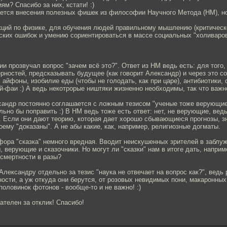
ям? Спасибо за них, кстати! :)
ется внесения полезных фишек из философии Научного Метода (НМ), но
кций по физике, для обучения людей правильному мышлению (критическ
ских ошибок и умению сориентироваться в массе социальных "холиваров
ии прозвучал вопрос "зачем всё это?". Ответ из НМ ведь есть: для того,
рностей, предсказывать будущее (как говорит Александр) и через это с
 айфоны, изобилие еды (чтобы не голодать, как при царе), антибиотики, 
й-фаи :) А ведь некотрорые ништяки жизненно необходимы, так что важ
сандр постоянно соглашается с ложным тезисом "ученые тоже верующие 
ьно бы поправить :) В НМ ведь тоже есть ответ: нет, не верующие, вед
. Если они дают теорию, которая дает хорошо сбывающиеся прогнозы, з
оему "доказаны". А не абы какие, как, например, религиозные догматы.
фора "сказка" немного вредная. Вводит неискушенных зрителей в заблуж
 верующие и сказочники. Но могут ли "сказки" нам в итоге дать, наприм
 смертности в разы?
лександру отдельно за тезис "наука не отвечает на вопрос как?", ведь
ости, а уж откуда они берутся, от розовых невидимых пони, макаронных
половинок фотонов - вообще-то и не важно! :)
ателен за отклик! Спасибо!