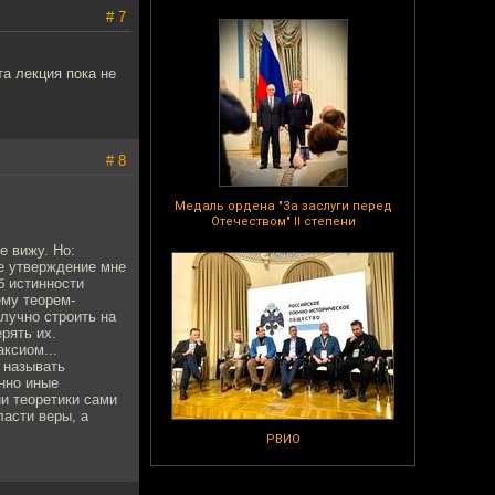
# 7
та лекция пока не
# 8
Медаль ордена "За заслуги перед
Отечеством" II степени
е вижу. Но:
ое утверждение мне
б истинности
ему теорем-
лучно строить на
рять их.
ксиом...
 называть
енно иные
и теоретики сами
ласти веры, а
РВИО