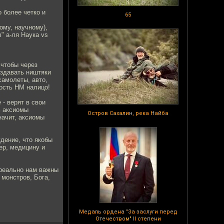
 более четко и
65
ому, научному),
" а-ля Наука vs
 чтобы через
оздавать ништяки
самолеты, авто,
ность НМ налицо!
- верят в свои
ь аксиомы
Остров Сахалин, река Найба
начит, аксиомы
дение, что якобы
ер, медицину и
 реально нам важны
 монстров, Бога,
Медаль ордена "За заслуги перед
Отечеством" II степени