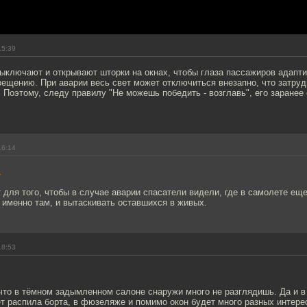
15:39
ыключают и открывают шторки на окнах, чтобы глаза пассажиров адапт
ещению. При аварии весь свет может отключиться внезапно, что затруд
. Поэтому, следу правилу "Не можешь победить - возглавь", его заране
16:14
1
для того, чтобы в случае аварии спасатели видели, где в самолете еще
 именно там, и вытаскивать оставшихся в живых.
18:53
что в тёмном задымленном салоне снаружи много не разглядишь. Да и в
ет распила борта, в фюзеляже и помимо окон будет много разных интере