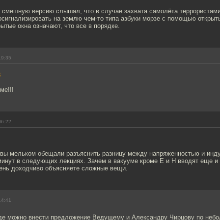
 смешную версию слышал, что в случае захвата самолёта террористам
осигнализировать на землю чем-то типа азбуки морзе с помощью открыт
рытые окна означают, что все в порядке.
19:35
3
ме!!!
06:22
 вы мельком обещали разъяснить разницу между напряженностью и инду
инут в следующих лекциях. Зачем в вакууме кроме E и H вводят еще и 
чень доходчиво объясняете сложные вещи.
14:41
где можно внести предложение Ведущему и Александру Чирцову по неб