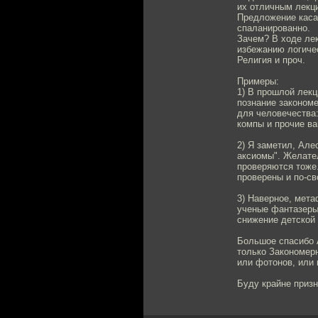
их отличным лекци
Предложение каса
спаланированно.
Зачем? В ходе ле
избежанию логиче
Религия и проч.
Примеры:
1) В прошлой лекц
познание закономе
для человечества:
компы и прочие ва
2) Я заметил, Але
аксиомы". Желател
проверяются тоже
проверены и по-св
3) Наверное, мета
ученые фантазеры,
снижение детской
Большое спасибо А
только Закономерн
или фотонов, или 
Буду крайне призн