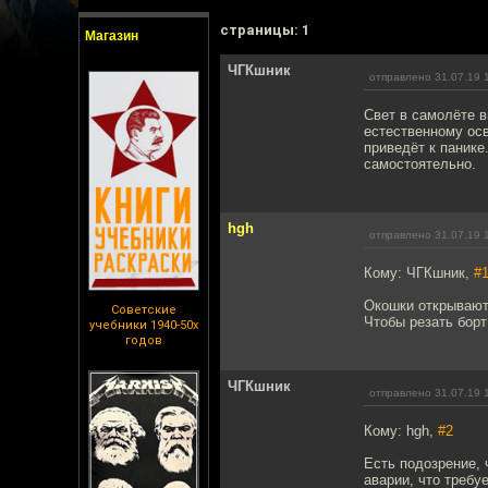
cтраницы: 1
Магазин
ЧГКшник
отправлено 31.07.19 
Свет в самолёте в
естественному осв
приведёт к панике
самостоятельно.
hgh
отправлено 31.07.19 
Кому: ЧГКшник,
#
Окошки открывают 
Советские
Чтобы резать борт
учебники 1940-50х
годов
ЧГКшник
отправлено 31.07.19 
Кому: hgh,
#2
Есть подозрение, 
аварии, что требу