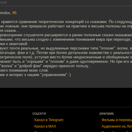
18:30
omolov,
#6
ь нравится сравнение теоретических концепций со сказками. По следую
е не ложные, они прекрасно работают на практике и весьма полезны на о
я сказок...
ировоззрение слушателя расширяется и ранее полезные сказки оказываю
вными, что весьма сходно с изменением понимания мира при переходе,
ки к квантовой.
твуют почти реальные, но выдуманные персонажи типа "плохие": волки, 
- богатыри, феи и т.д. Потом при более детальном знакомстве с реальнос
лектрическое поле), уступая место более неоднозначным и обобщенным 
 может быть и "хорошим" и "плохим" и даже однловременно. Но при его 
волка" и "доброй феи" нередко приносят пользу...
оего понимания моих слов.
ие и интерес к нашим "упражнениям" :)
соцсети
реклама
Канал в Telegram
Фильмы в перево
Канал в MAX
Аудиокниги на Ли