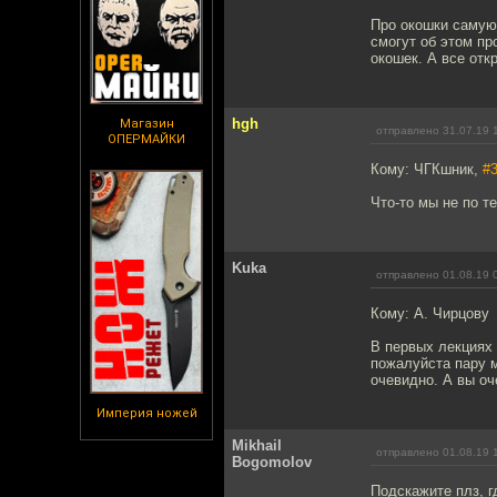
Про окошки самую
смогут об этом пр
окошек. А все отк
hgh
Магазин
отправлено 31.07.19 
ОПЕРМАЙКИ
Кому: ЧГКшник,
#
Что-то мы не по те
Kuka
отправлено 01.08.19 
Кому: А. Чирцову
В первых лекциях
пожалуйста пару м
очевидно. А вы о
Империя ножей
Mikhail
отправлено 01.08.19 
Bogomolov
Подскажите плз, 