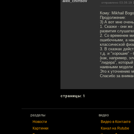
alex_chirtsov
отправлено 03.08.19 
Кому: Mikhail Bog
Продолжение:
3) А вот мне очен
1. Сказки - они ж
развития слушател
2. Со временем м
ошибочными, а наи
классической физи
3. В сказках дейс
т.д. и "хорошие" 
(как, например, э
"лидера", который
наивными модели "
Это к уточнению м
Спасибо за вниман
cтраницы: 1
разделы
видео
Новости
Видео в Контакте
Картинки
Канал на Rutube