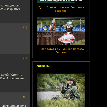
и стюардессы
Дядя Вова про фильм "Свидание
ых и закрытых
вслепую"
# 4
О предстоящем Турнире Святого
Георгия
# 5
Картинки
кцией. Уделите
B и D совсем не
# 6
ольшим добавкам к