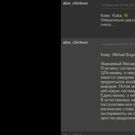
alex_chirtsov
отправлено 02.08.19 
Кому: Kuka,
#5
Обязательно расск
снята....
alex_chirtsov
отправлено 03.08.19 
Кому: Mikhail Bog
Уважаемый Михаи
Я не могу согласи
1)По-моему, я ник
кажется заведомо 
предпосылок вообщ
выводов. Потом мо
ней новую систему
Единственно, о че
В естественных на
постулатами или п
магические слова:
эксперименты не с
простое разделени