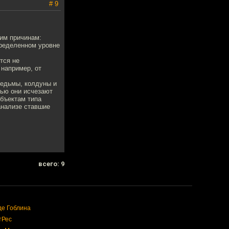
# 9
щим причинам:
пределенном уровне
тся не
 например, от
ведьмы, колдуны и
тью они исчезают
объектам типа
анализе ставшие
всего: 9
де Гоблина
тРес