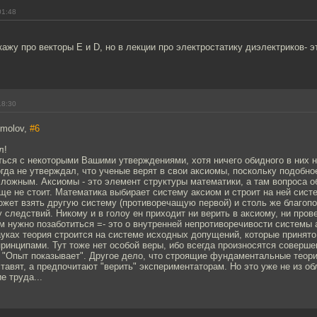
01:48
ажу про векторы Е и D, но в лекции про электростатику диэлектриков- э
18:30
omolov,
#6
л!
ться с некоторыми Вашими утверждениями, хотя ничего обидного в них н
огда не утверждал, что ученые верят в свои аксиомы, поскольку подобн
ложным. Аксиомы - это элемент структуры математики, а там вопроса о
е не стоит. Математика выбирает систему аксиом и строит на ней сист
жет взять другую систему (противоречащую первой) и столь же благопо
 следствий. Никому и в голоу ен приходит ни верить в аксиому, ни прове
м нужно позаботиться =- это о внутренней непротиворечивости системы а
уках теория строится на системе исходных допущений, которые принято
ринципами. Тут тоже нет особой веры, ибо всегда произносятся соверш
 "Опыт показывает". Другое дело, что строящие фундаментальные теори
тавят, а предпочитают "верить" экспериментаторам. Но это уже не из об
е труда...