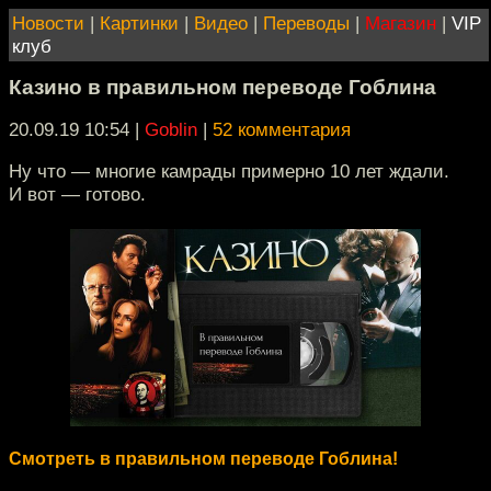
Новости
|
Картинки
|
Видео
|
Переводы
|
Магазин
|
VIP
клуб
Казино в правильном переводе Гоблина
20.09.19 10:54
|
Goblin
|
52 комментария
Ну что — многие камрады примерно 10 лет ждали.
И вот — готово.
Смотреть в правильном переводе Гоблина!