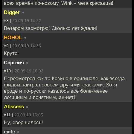
всех времён по-новому. Wink - мега красавцы!
Digger
»
#8 |
20.09.19 14:22
Вечером засмотрю! Сколько лет ждали!
HOHOL
»
#9 |
20.09.19 14:36
Круто!
Сергеич
»
#10 |
20.09.19 16:03
Пересмотрел как-то Казино в оригинале, как всегда
фильм заиграл совсем другими красками. Хотя
вроде и по-русски казалось всё боле-менее
логичным и понятным, ан-нет!
Abscess
»
#11 |
20.09.19 16:05
Ну, свершилось!
exile
»