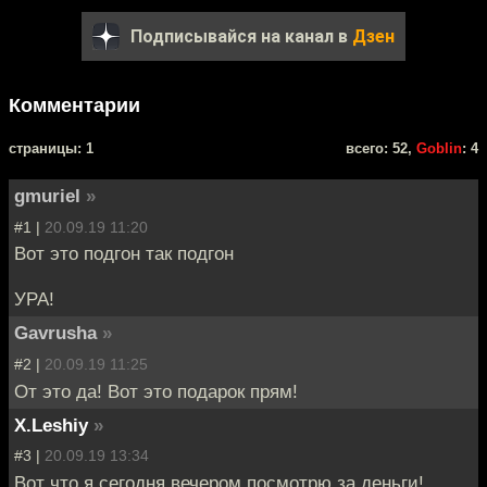
Подписывайся на канал в
Дзен
Комментарии
cтраницы: 1
всего: 52,
Goblin
: 4
gmuriel
»
#1 |
20.09.19 11:20
Вот это подгон так подгон
УРА!
Gavrusha
»
#2 |
20.09.19 11:25
От это да! Вот это подарок прям!
X.Leshiy
»
#3 |
20.09.19 13:34
Вот что я сегодня вечером посмотрю за деньги!