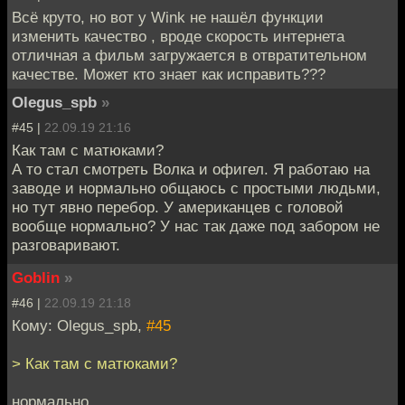
Всё круто, но вот у Wink не нашёл функции
изменить качество , вроде скорость интернета
отличная а фильм загружается в отвратительном
качестве. Может кто знает как исправить???
Olegus_spb
»
#45 |
22.09.19 21:16
Как там с матюками?
А то стал смотреть Волка и офигел. Я работаю на
заводе и нормально общаюсь с простыми людьми,
но тут явно перебор. У американцев с головой
вообще нормально? У нас так даже под забором не
разговаривают.
Goblin
»
#46 |
22.09.19 21:18
Кому: Olegus_spb,
#45
> Как там с матюками?
нормально