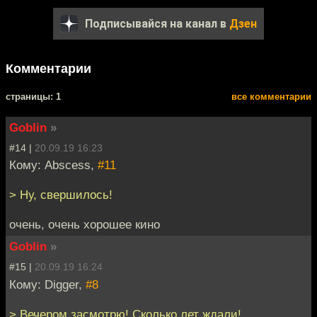
Подписывайся на канал в
Дзен
Комментарии
cтраницы: 1
все комментарии
Goblin
»
#14 |
20.09.19 16:23
Кому: Abscess,
#11
> Ну, свершилось!
очень, очень хорошее кино
Goblin
»
#15 |
20.09.19 16:24
Кому: Digger,
#8
> Вечером засмотрю! Сколько лет ждали!