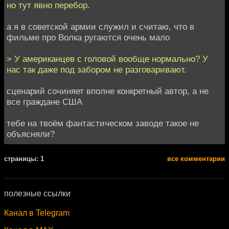
но тут явно перебор.
а я в советской армии служил и считаю, что в
фильме про Волка ругаются очень мало
> У американцев с головой вообще нормально? У
нас так даже под забором не разговаривают.
сценарий сочиняет вполне конкретный автор, а не
все граждане США
тебе на твоём фантастическом заводе такое не
объясняли?
cтраницы: 1
все комментарии
полезные ссылки
Канал в Telegram