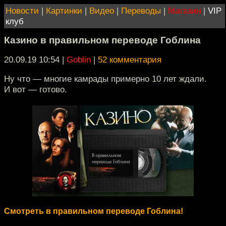
Новости
|
Картинки
|
Видео
|
Переводы
|
Магазин
|
VIP
клуб
Казино в правильном переводе Гоблина
20.09.19 10:54
|
Goblin
|
52 комментария
Ну что — многие камрады примерно 10 лет ждали.
И вот — готово.
Смотреть в правильном переводе Гоблина!