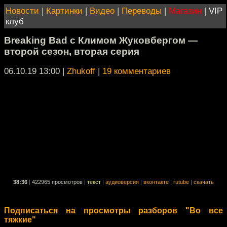
Новости
|
Картинки
|
Видео
|
Переводы
|
Магазин
|
VIP
клуб
Breaking Bad с Климом Жуковбергом —
второй сезон, вторая серия
06.10.19 13:00
|
Zhukoff
|
19 комментариев
38:36
|
422965 просмотров
|
текст
|
аудиоверсия
|
вконтакте
|
rutube
|
скачать
Подписаться на просмотры разборов "Во все
тяжкие"