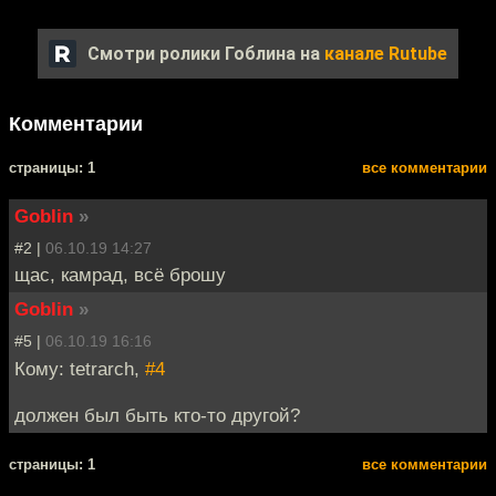
Смотри ролики Гоблина на
канале Rutube
Комментарии
cтраницы: 1
все комментарии
Goblin
»
#2 |
06.10.19 14:27
щас, камрад, всё брошу
Goblin
»
#5 |
06.10.19 16:16
Кому: tetrarch,
#4
должен был быть кто-то другой?
cтраницы: 1
все комментарии