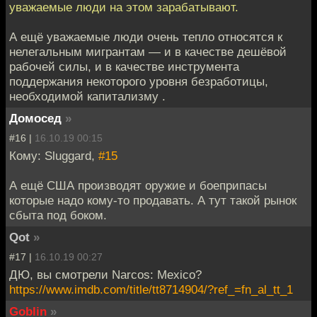
уважаемые люди на этом зарабатывают.
А ещё уважаемые люди очень тепло относятся к
нелегальным мигрантам — и в качестве дешёвой
рабочей силы, и в качестве инструмента
поддержания некоторого уровня безработицы,
необходимой капитализму .
Домосед
»
#16 |
16.10.19 00:15
Кому: Sluggard,
#15
А ещё США производят оружие и боеприпасы
которые надо кому-то продавать. А тут такой рынок
сбыта под боком.
Qot
»
#17 |
16.10.19 00:27
ДЮ, вы смотрели Narcos: Mexico?
https://www.imdb.com/title/tt8714904/?ref_=fn_al_tt_1
Goblin
»