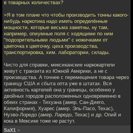
в товарных количествах?
>Я в том плане что чтобы производить тонны какого-
нибудь наркотика надо иметь определённые
мощности, которые весьма заметны, ну там,
например, опиумные поля с ходящими по ним
"подозрительными людьми" с ножичками от
цветочка к цветочку, цеха производства,
транспортировка, хим. лаборатории, склады.
Чисто для справки, мексиканские наркокартели
живут с транзита из Южной Америки, а не с
производства. А точнее с перемещения товара через
границу США и сбыта опта уже в штатах. Вся
активность картелей она у границы, особенно у
двойных городов расположенных одновременно в
обеих странах - Тихуана (амер. Сан-Диего,
Калифорния), Хуарес (амер. Эль-Пасо, Техас),
Нуэво-Лоредо (амер. Ларедо, Техас) и др. Опий и
кока в Мексике тоже не растут.
SaX1
»