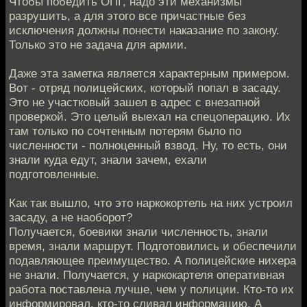
Чтобы победить ОПГ, надо эти механизмы
разрушить, а для этого все причастные без
исключения должны понести наказание по закону.
Только это не задача для армии.
Даже эта заметка является характерным примером.
Вот - отряд полицейских, который попал в засаду.
Это не участковый зашел в адрес с внезапной
проверкой. Это целый выехал на спецоперацию. Их
там только по сочтенным потерям было по
численности - полноценный взвод. Ну, то есть, они
знали куда едут, знали зачем, ехали
подготовленные.
Как так вышло, что это наркокортель на них устроил
засаду, а не наоборот?
Получается, боевики знали численность, знали
время, знали маршрут. Подготовились и обеспечили
подавляющее преимущество. А полицейские нихера
не знали. Получается, у наркокартеля оперативная
работа поставлена лучше, чем у полиции. Кто-то их
информировал, кто-то сливал информацию. А