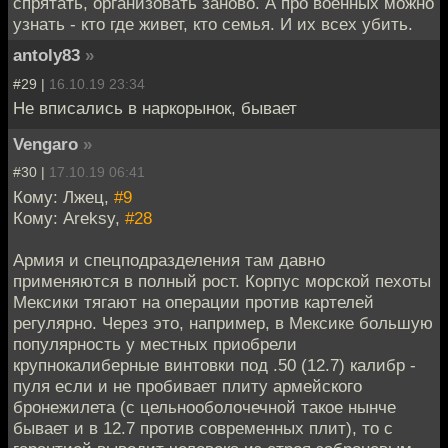
спрятать, организовать заново. А про военных можно
узнать - кто где живет, кто семья. И их всех убить.
antoly83
»
#29 |
16.10.19 23:34
Не вписались в наркорынок, бывает
Vengaro
»
#30 |
17.10.19 06:41
Кому: Лжец,
#9
Кому: Areksy,
#28
Армия и спецподразделения там давно
применяются в полный рост. Корпус морской пехоты
Мексики тягают на операции против картелей
регулярно. Через это, например, в Мексике большую
популярность у местных приобрели
крупнокалиберные винтовки под .50 (12.7) калибр -
пуля если и не пробивает плиту армейского
бронежилета (с цельнооболочечной такое нынче
бывает и в 12.7 против современных плит), то с