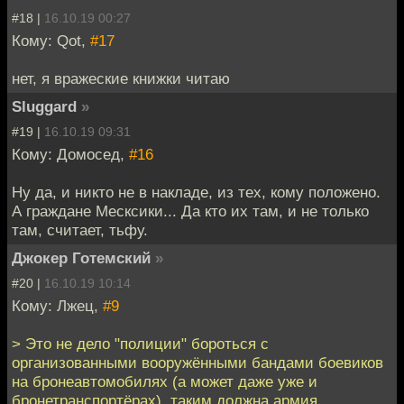
#18 |
16.10.19 00:27
Кому: Qot,
#17
нет, я вражеские книжки читаю
Sluggard
»
#19 |
16.10.19 09:31
Кому: Домосед,
#16
Ну да, и никто не в накладе, из тех, кому положено.
А граждане Месксики... Да кто их там, и не только
там, считает, тьфу.
Джокер Готемский
»
#20 |
16.10.19 10:14
Кому: Лжец,
#9
> Это не дело "полиции" бороться с
организованными вооружёнными бандами боевиков
на бронеавтомобилях (а может даже уже и
бронетранспортёрах), таким должна армия