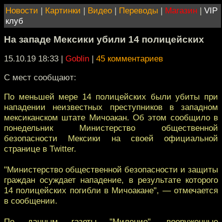
Новости
|
Картинки
|
Видео
|
Переводы
|
Магазин
|
VIP
клуб
На западе Мексики убили 14 полицейских
15.10.19 18:33
|
Goblin
|
45 комментариев
С мест сообщают:
По меньшей мере 14 полицейских были убиты при
нападении неизвестных преступников в западном
мексиканском штате Мичоакан. Об этом сообщило в
понедельник Министерство общественной
безопасности Мексики на своей официальной
странице в Twitter.
"Министерство общественной безопасности и защиты
граждан осуждает нападение, в результате которого
14 полицейских погибли в Мичоакане", — отмечается
в сообщении.
По данным газеты "Миленио", вооруженные