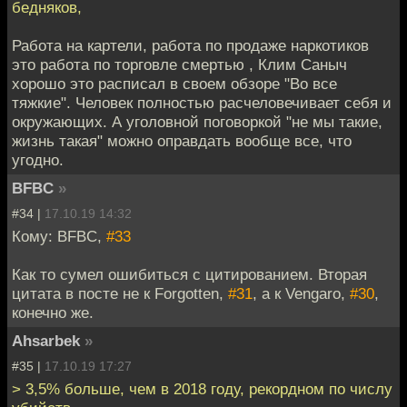
бедняков,
Работа на картели, работа по продаже наркотиков
это работа по торговле смертью , Клим Саныч
хорошо это расписал в своем обзоре "Во все
тяжкие". Человек полностью расчеловечивает себя и
окружающих. А уголовной поговоркой "не мы такие,
жизнь такая" можно оправдать вообще все, что
угодно.
BFBC
»
#34 |
17.10.19 14:32
Кому: BFBC,
#33
Как то сумел ошибиться с цитированием. Вторая
цитата в посте не к Forgotten,
#31
, а к Vengaro,
#30
,
конечно же.
Ahsarbek
»
#35 |
17.10.19 17:27
> 3,5% больше, чем в 2018 году, рекордном по числу