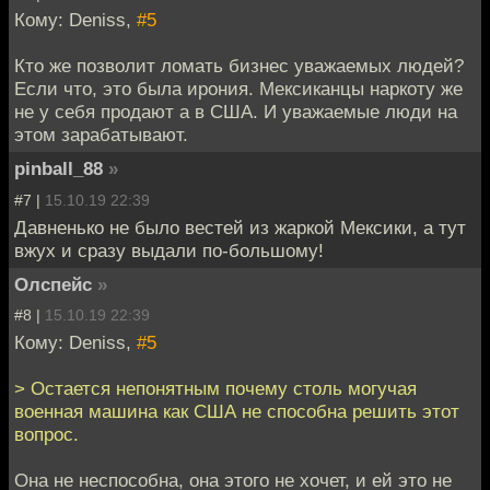
Кому: Deniss,
#5
Кто же позволит ломать бизнес уважаемых людей?
Если что, это была ирония. Мексиканцы наркоту же
не у себя продают а в США. И уважаемые люди на
этом зарабатывают.
pinball_88
»
#7 |
15.10.19 22:39
Давненько не было вестей из жаркой Мексики, а тут
вжух и сразу выдали по-большому!
Олспейс
»
#8 |
15.10.19 22:39
Кому: Deniss,
#5
> Остается непонятным почему столь могучая
военная машина как США не способна решить этот
вопрос.
Она не неспособна, она этого не хочет, и ей это не