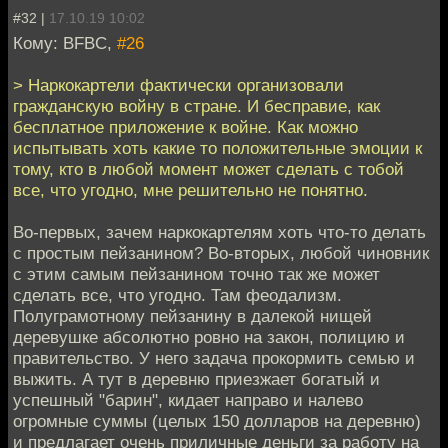
#32 |
17.10.19 10:02
Кому: BFBC,
#26
> Наркокартели фактически организовали
гражданскую войну в стране. И бесправие, как
бесплатное приложение к войне. Как можно
испытывать хоть какие то положительные эмоции к
тому, кто в любой момент может сделать с тобой
все, что угодно, мне решительно не понятно.
Во-первых, зачем наркокартелям хоть что-то делать
с простым пейзанином? Во-вторых, любой чиновник
с этим самым пейзанином точно так же может
сделать все, что угодно. Там феодализм.
Полуграмотному пейзанину в далекой нищей
деревушке абсолютно ровно на закон, полицию и
правительство. У него задача прокормить семью и
выжить. А тут в деревню приезжает богатый и
успешный "барин", кидает направо и налево
огромные суммы (целых 150 долларов на деревню)
и предлагает очень приличные деньги за работу на