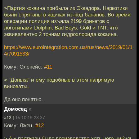
>Партия кокаина прибыла из Эквадора. Наркотики
были спрятаны в ящиках из-под бананов. Во время
операции полиция изъяла 2199 брикетов с
логотипами Dolphin, Bad Boys, Gold и TNT, что
эквивалентно 2 тоннам гидрохлорида кокаина.
https://www.eurointegration.com.ua/rus/news/2019/01/1
4/7091533/
Кому: Олспейс,
#11
> "Донька" и ему подобные в этом напрямую
виноваты.
Да оно понятно.
Домосед
»
#13 |
15.10.19 23:37
Кому: Лжец,
#12
> А у партизан было производство хоть чего-нибудь