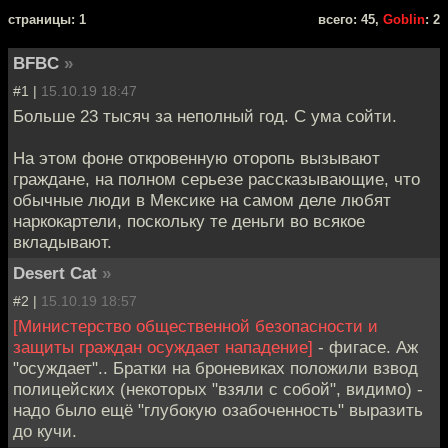
cтраницы: 1
всего: 45,
Goblin
: 2
BFBC
»
#1 |
15.10.19 18:47
Больше 23 тысяч за неполный год. С ума сойти.
На этом фоне откровенную оторопь вызывают
граждане, на полном серьезе рассказывающие, что
обычные люди в Мексике на самом деле любят
наркокартели, поскольку те деньги во всякое
вкладывают.
Desert Cat
»
#2 |
15.10.19 18:57
[Министерство общественной безопасности и
защиты граждан осуждает нападение]
- фигасе. Аж
"осуждает".. Братки на броневиках положили взвод
полицейских (некоторых "взяли с собой", видимо) -
надо было ещё "глубокую озабоченность" выразить
до кучи.