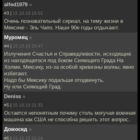
alfed1979
»
#3 |
15.10.19 19:52
Очень познавательный сериал, на тему жизни в
Мексике - Эль Чапо. Наши 90е годы отдыхают.
Муромец
»
#4 |
15.10.19 20:47
Излучения Счастья и Справедливости, исходящие
из находящегося под боком Сияющего Града На
Холме, Мексику, из-за особой кривизны волны, явно
избегают.
Надо бы Мексику подальше отодвинуть.
Ну или Сияющий Град.
Deniss
»
#5 |
15.10.19 21:33
Остается непонятным почему столь могучая военная
машина как США не способна решить этот вопрос.
Домосед
»
#6 |
15.10.19 22:24