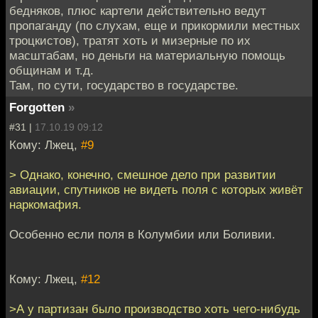
бедняков, плюс картели действительно ведут
пропаганду (по слухам, еще и прикормили местных
троцкистов), тратят хоть и мизерные по их
масштабам, но деньги на материальную помощь
общинам и т.д.
Там, по сути, государство в государстве.
Forgotten
»
#31 |
17.10.19 09:12
Кому: Лжец,
#9
> Однако, конечно, смешное дело при развитии
авиации, спутников не видеть поля с которых живёт
наркомафия.
Особенно если поля в Колумбии или Боливии.
Кому: Лжец,
#12
>А у партизан было производство хоть чего-нибудь