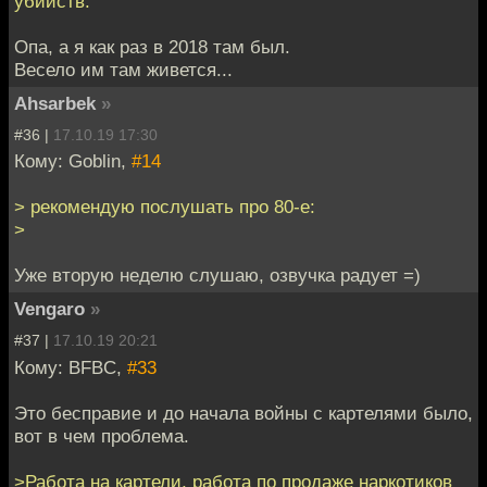
убийств.
Опа, а я как раз в 2018 там был.
Весело им там живется...
Ahsarbek
»
#36 |
17.10.19 17:30
Кому: Goblin,
#14
> рекомендую послушать про 80-е:
>
Уже вторую неделю слушаю, озвучка радует =)
Vengaro
»
#37 |
17.10.19 20:21
Кому: BFBC,
#33
Это бесправие и до начала войны с картелями было,
вот в чем проблема.
>Работа на картели, работа по продаже наркотиков