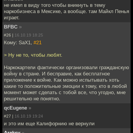
не имел в виду того чтобы вникнуть в тему
наркобизнеса в Мексике, а вообще. там Майкл Пенья
играет.
BFBC
»
#26 |
16.10.19 18:25
Кому: SaX1,
#21
> Ну не то, чтобы любят.
Наркокартели фактически организовали гражданскую
войну в стране. И бесправие, как бесплатное
приложение к войне. Как можно испытывать хоть
какие то положительные эмоции к тому, кто в любой
момент может сделать с тобой все, что угодно, мне
решительно не понятно.
qcEugene
»
#27 |
16.10.19 19:24
и это им еще Калифорнию не вернули
Areksy
»