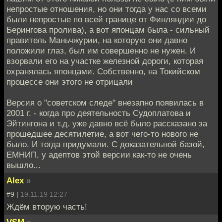
непростые отношения, но они тогда у нас со всеми
были непростые по всей границе от Финляндии до
Берингова пролива), а вот японцам была - сильный
правитель Маньчжурии, на которую они давно
положили глаз, был им совершенно не нужен. И
взорвали его на участке железной дороги, которая
охранялась японцами. Собственно, на Токийском
процессе они этого не отрицали
Версия о "советском следе" внезапно появилась в
2001 г. - когда про деятельность Судоплатова и
Эйтингона и т.д. уже давно всё было рассказано за
прошедшее десятилетие, а вот чего-то нового не
было. И тогда придумали. С доказательной базой,
ЕМНИП, у адептов этой версии как-то не очень
вышло...
Alex
»
#9 |
19.11.19 12:27
Ждём вторую часть!
VSM
»