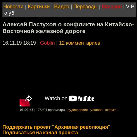
Новости
|
Картинки
|
Видео
|
Переводы
|
Магазин
|
VIP
клуб
Алексей Пастухов о конфликте на Китайско-
Восточной железной дороге
16.11.19 18:19
|
Goblin
|
12 комментариев
01:02:47
|
176404 просмотра
|
аудиоверсия
|
youtube
|
скачать
Поддержать проект "Архивная революция"
Подписаться на канал проекта