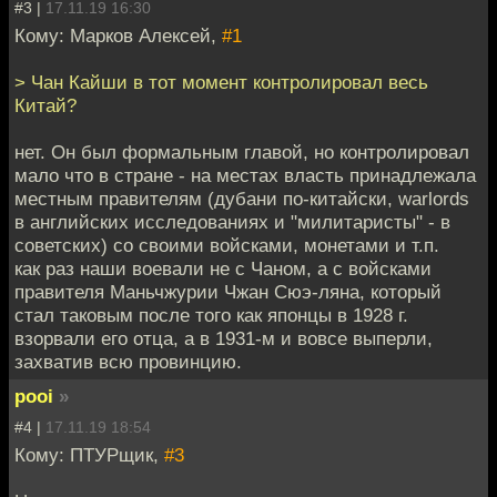
#3 |
17.11.19 16:30
Кому: Марков Алексей,
#1
> Чан Кайши в тот момент контролировал весь
Китай?
нет. Он был формальным главой, но контролировал
мало что в стране - на местах власть принадлежала
местным правителям (дубани по-китайски, warlords
в английских исследованиях и "милитаристы" - в
советских) со своими войсками, монетами и т.п.
как раз наши воевали не с Чаном, а с войсками
правителя Маньчжурии Чжан Сюэ-ляна, который
стал таковым после того как японцы в 1928 г.
взорвали его отца, а в 1931-м и вовсе выперли,
захватив всю провинцию.
pooi
»
#4 |
17.11.19 18:54
Кому: ПТУРщик,
#3