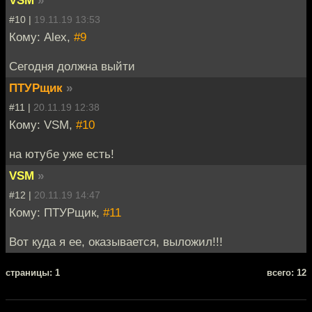
#10 |
19.11.19 13:53
Кому: Alex,
#9
Сегодня должна выйти
ПТУРщик
»
#11 |
20.11.19 12:38
Кому: VSM,
#10
на ютубе уже есть!
VSM
»
#12 |
20.11.19 14:47
Кому: ПТУРщик,
#11
Вот куда я ее, оказывается, выложил!!!
cтраницы: 1
всего: 12