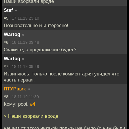
Наши взорвали вроде
Stef
»
#5 |
17.11.19 23:10
Познавательно и интересно!
Wartog
»
#6 |
18.11.19 09:48
Скажите, а продолжение будет?
Wartog
»
#7 |
18.11.19 09:49
Извиняюсь, только после комментария увидел что
часть первая.
ПТУРщик
»
#8 |
18.11.19 11:30
Кому: pooi,
#4
> Наши взорвали вроде
нашим от этого никакой пользы не было (с ним были