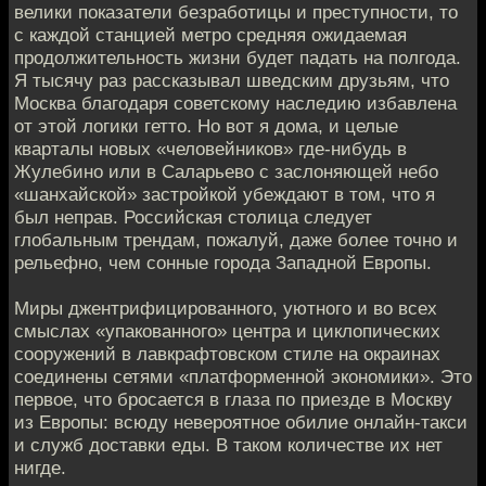
велики показатели безработицы и преступности, то
с каждой станцией метро средняя ожидаемая
продолжительность жизни будет падать на полгода.
Я тысячу раз рассказывал шведским друзьям, что
Москва благодаря советскому наследию избавлена
от этой логики гетто. Но вот я дома, и целые
кварталы новых «человейников» где-нибудь в
Жулебино или в Саларьево с заслоняющей небо
«шанхайской» застройкой убеждают в том, что я
был неправ. Российская столица следует
глобальным трендам, пожалуй, даже более точно и
рельефно, чем сонные города Западной Европы.
Миры джентрифицированного, уютного и во всех
смыслах «упакованного» центра и циклопических
сооружений в лавкрафтовском стиле на окраинах
соединены сетями «платформенной экономики». Это
первое, что бросается в глаза по приезде в Москву
из Европы: всюду невероятное обилие онлайн-такси
и служб доставки еды. В таком количестве их нет
нигде.