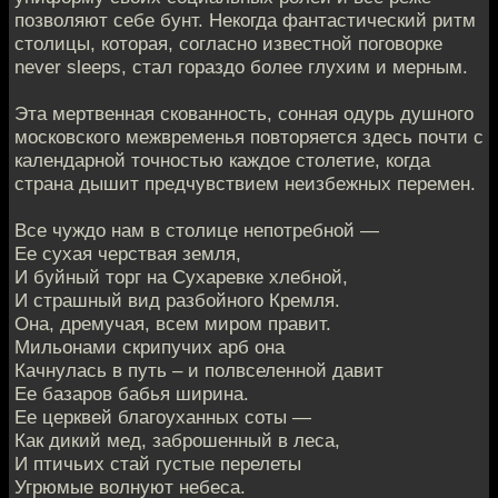
позволяют себе бунт. Некогда фантастический ритм
столицы, которая, согласно известной поговорке
never sleeps, стал гораздо более глухим и мерным.
Эта мертвенная скованность, сонная одурь душного
московского межвременья повторяется здесь почти с
календарной точностью каждое столетие, когда
страна дышит предчувствием неизбежных перемен.
Все чуждо нам в столице непотребной —
Ее сухая черствая земля,
И буйный торг на Сухаревке хлебной,
И страшный вид разбойного Кремля.
Она, дремучая, всем миром правит.
Мильонами скрипучих арб она
Качнулась в путь – и полвселенной давит
Ее базаров бабья ширина.
Ее церквей благоуханных соты —
Как дикий мед, заброшенный в леса,
И птичьих стай густые перелеты
Угрюмые волнуют небеса.