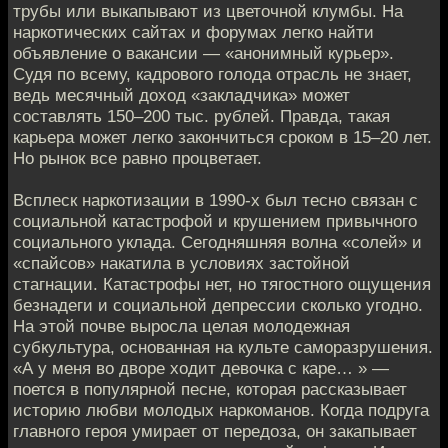
трубы или выкапывают из цветочной клумбы. На
наркотических сайтах и форумах легко найти
объявление о вакансии — «анонимный курьер».
Судя по всему, кадрового голода отрасль не знает,
ведь месячный доход «закладчика» может
составлять 150–200 тыс. рублей. Правда, такая
карьера может легко закончиться сроком в 15–20 лет.
Но рынок все равно процветает.
Всплеск наркотизации в 1990-х был тесно связан с
социальной катастрофой и крушением привычного
социального уклада. Сегодняшняя волна «солей» и
«спайсов» накатила в условиях застойной
стагнации. Катастрофы нет, но тягостного ощущения
безнадеги и социальной депрессии сколько угодно.
На этой почве выросла целая молодежная
субкультура, основанная на культе саморазрушения.
«А у меня во дворе ходит девочка с каре… » —
поется в популярной песне, которая рассказывает
историю любви молодых наркоманов. Когда подруга
главного героя умирает от передоза, он закапывает