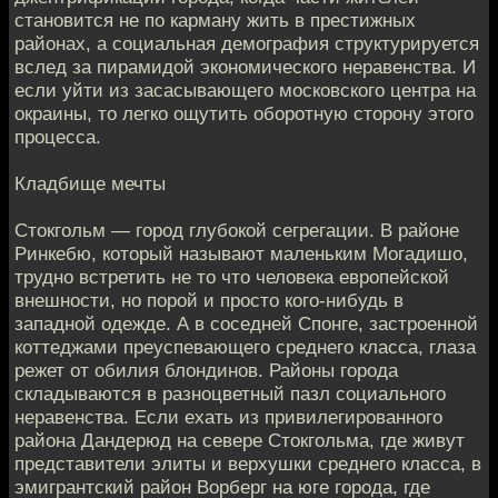
становится не по карману жить в престижных
районах, а социальная демография структурируется
вслед за пирамидой экономического неравенства. И
если уйти из засасывающего московского центра на
окраины, то легко ощутить оборотную сторону этого
процесса.
Кладбище мечты
Стокгольм — город глубокой сегрегации. В районе
Ринкебю, который называют маленьким Могадишо,
трудно встретить не то что человека европейской
внешности, но порой и просто кого-нибудь в
западной одежде. А в соседней Спонге, застроенной
коттеджами преуспевающего среднего класса, глаза
режет от обилия блондинов. Районы города
складываются в разноцветный пазл социального
неравенства. Если ехать из привилегированного
района Дандерюд на севере Стокгольма, где живут
представители элиты и верхушки среднего класса, в
эмигрантский район Ворберг на юге города, где