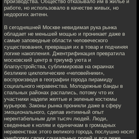
производства. Общество отказывало им в жилье и
работе, но использовало в качестве живых, но
недорогих антенн.
В сегодняшней Москве невидимая рука рынка
обладает не меньшей мощью и проникает даже в
самые заповедные области человеческого
существования, превращая их в товар и подчиняя
логике накопления. Джентрификация превратила
московский центр в триумф уюта и
благоустройства, сублимировав на окраинах
безликие циклопические «человейники»,
воспроизведя в географии города пирамиду
социального неравенства. Молодежные банды в
спальных районах распались, потому что их
участники надели желтые и зеленые костюмы
курьеров. Законы рынка проникли даже в сферу
эмоционального, сделав интимный опыт
нерентабельным для тысяч людей. Люди,
сведенные к нолям и единичкам в громадных
неравенствах этого великого города, послушно носят
униформу своих социальных ролей и все реже