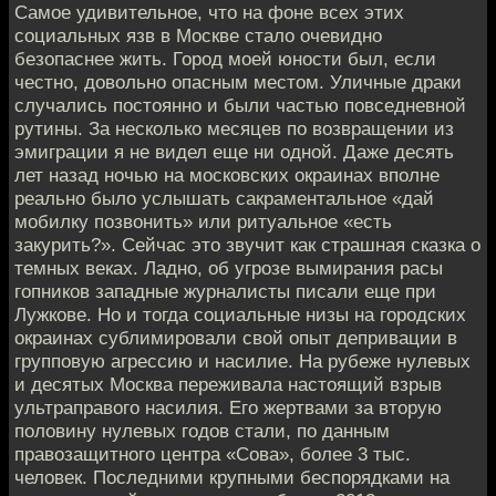
Самое удивительное, что на фоне всех этих
социальных язв в Москве стало очевидно
безопаснее жить. Город моей юности был, если
честно, довольно опасным местом. Уличные драки
случались постоянно и были частью повседневной
рутины. За несколько месяцев по возвращении из
эмиграции я не видел еще ни одной. Даже десять
лет назад ночью на московских окраинах вполне
реально было услышать сакраментальное «дай
мобилку позвонить» или ритуальное «есть
закурить?». Сейчас это звучит как страшная сказка о
темных веках. Ладно, об угрозе вымирания расы
гопников западные журналисты писали еще при
Лужкове. Но и тогда социальные низы на городских
окраинах сублимировали свой опыт депривации в
групповую агрессию и насилие. На рубеже нулевых
и десятых Москва переживала настоящий взрыв
ультраправого насилия. Его жертвами за вторую
половину нулевых годов стали, по данным
правозащитного центра «Сова», более 3 тыс.
человек. Последними крупными беспорядками на