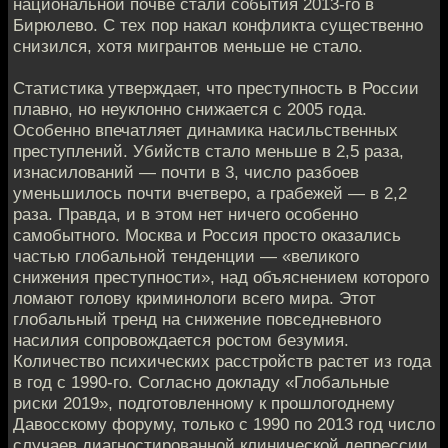
национальной почве стали события 2013-го в
Бирюлево. С тех пор накал конфликта существенно
снизился, хотя мигрантов меньше не стало.
Статистика утверждает, что преступность в России
плавно, но неуклонно снижается с 2005 года.
Особенно впечатляет динамика насильственных
преступлений. Убийств стало меньше в 2,5 раза,
изнасилований — почти в 3, число разбоев
уменьшилось почти вчетверо, а грабежей — в 2,2
раза. Правда, и в этом нет ничего особенно
самобытного. Москва и Россия просто оказались
частью глобальной тенденции — «великого
снижения преступности», над объяснением которого
ломают голову криминологи всего мира. Этот
глобальный тренд на снижение повседневного
насилия сопровождается ростом безумия.
Количество психических расстройств растет из года
в год с 1990-го. Согласно докладу «Глобальные
риски 2019», подготовленному к прошлогоднему
Давосскому форуму, только с 1990 по 2013 год число
случаев диагностированной клинической депрессии