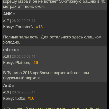
корешу мэра и он не воткнет 50-этажную башню в 40
метрах от твоих окон.
ANK
»
#17 |
28.02.20 06:44
Кому: ForesterN,
#13
Полные залы есть. Для остального здесь слишком
холодно.
mLexx
»
#18 |
28.02.20 06:44
Кому: Platoon,
#16
В Тушино 2018 проблем с парковкой нет, там
подземный паркинг.
An2
»
#19 |
28.02.20 06:47
Кому: t500s,
#10
> Тот случай когда все всё прекрасно знают. Если у