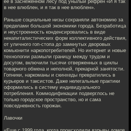
ее в заснеженном лесу под унылый рефрен «И я так
в нее влюблен, и я так в нее влюблен».
Раньше социальные низы сохраняли автономию за
пределами большой экономики города. Безработица
и неустроенность конденсировались в виде
некапиталистических форм коллективного действия,
от уличного гоп-стопа до замкнутых дворовых
комьюнити наркопотребителей. Но интернет и новые
технологии размыли границу между трудом и
досугом, включили тысячи отверженных в циклы
товарного обмена и неполной, прекарной занятости.
Гопники, наркоманы и скинхеды превратились в
курьеров и таксистов. Даже нелегальные практики
оформились в систему индивидуального
потребления. Коммодификации подверглось не
только городское пространство, но и сама
повседневность горожан.
Лавочки
«Еще с 1999 года, когда происходили взрывы домов,