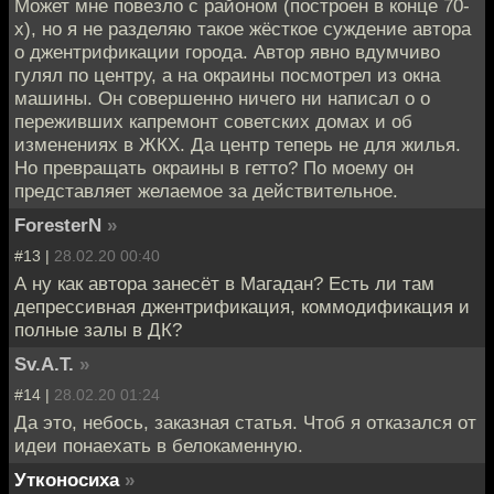
Может мне повезло с районом (построен в конце 70-
х), но я не разделяю такое жёсткое суждение автора
о джентрификации города. Автор явно вдумчиво
гулял по центру, а на окраины посмотрел из окна
машины. Он совершенно ничего ни написал о о
переживших капремонт советских домах и об
изменениях в ЖКХ. Да центр теперь не для жилья.
Но превращать окраины в гетто? По моему он
представляет желаемое за действительное.
ForesterN
»
#13 |
28.02.20 00:40
А ну как автора занесёт в Магадан? Есть ли там
депрессивная джентрификация, коммодификация и
полные залы в ДК?
Sv.A.T.
»
#14 |
28.02.20 01:24
Да это, небось, заказная статья. Чтоб я отказался от
идеи понаехать в белокаменную.
Утконосиха
»