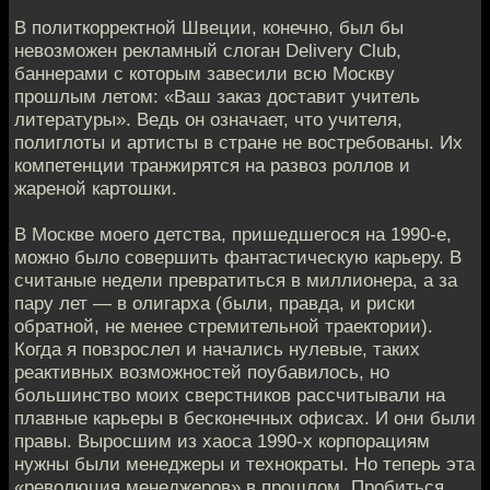
В политкорректной Швеции, конечно, был бы
невозможен рекламный слоган Delivery Club,
баннерами с которым завесили всю Москву
прошлым летом: «Ваш заказ доставит учитель
литературы». Ведь он означает, что учителя,
полиглоты и артисты в стране не востребованы. Их
компетенции транжирятся на развоз роллов и
жареной картошки.
В Москве моего детства, пришедшегося на 1990-е,
можно было совершить фантастическую карьеру. В
считаные недели превратиться в миллионера, а за
пару лет — в олигарха (были, правда, и риски
обратной, не менее стремительной траектории).
Когда я повзрослел и начались нулевые, таких
реактивных возможностей поубавилось, но
большинство моих сверстников рассчитывали на
плавные карьеры в бесконечных офисах. И они были
правы. Выросшим из хаоса 1990-х корпорациям
нужны были менеджеры и технократы. Но теперь эта
«революция менеджеров» в прошлом. Пробиться