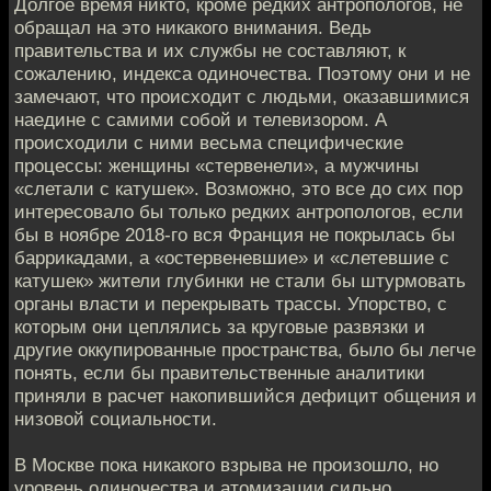
Долгое время никто, кроме редких антропологов, не
обращал на это никакого внимания. Ведь
правительства и их службы не составляют, к
сожалению, индекса одиночества. Поэтому они и не
замечают, что происходит с людьми, оказавшимися
наедине с самими собой и телевизором. А
происходили с ними весьма специфические
процессы: женщины «стервенели», а мужчины
«слетали с катушек». Возможно, это все до сих пор
интересовало бы только редких антропологов, если
бы в ноябре 2018-го вся Франция не покрылась бы
баррикадами, а «остервеневшие» и «слетевшие с
катушек» жители глубинки не стали бы штурмовать
органы власти и перекрывать трассы. Упорство, с
которым они цеплялись за круговые развязки и
другие оккупированные пространства, было бы легче
понять, если бы правительственные аналитики
приняли в расчет накопившийся дефицит общения и
низовой социальности.
В Москве пока никакого взрыва не произошло, но
уровень одиночества и атомизации сильно