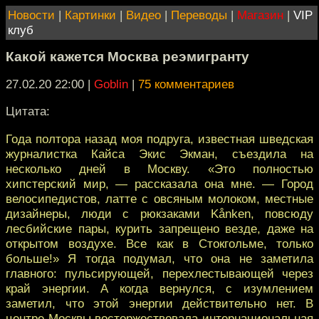
Новости
|
Картинки
|
Видео
|
Переводы
|
Магазин
|
VIP
клуб
Какой кажется Москва реэмигранту
27.02.20 22:00
|
Goblin
|
75 комментариев
Цитата:
Года полтора назад моя подруга, известная шведская
журналистка Кайса Экис Экман, съездила на
несколько дней в Москву. «Это полностью
хипстерский мир, — рассказала она мне. — Город
велосипедистов, латте с овсяным молоком, местные
дизайнеры, люди с рюкзаками Kånken, повсюду
лесбийские пары, курить запрещено везде, даже на
открытом воздухе. Все как в Стокгольме, только
больше!» Я тогда подумал, что она не заметила
главного: пульсирующей, перехлестывающей через
край энергии. А когда вернулся, с изумлением
заметил, что этой энергии действительно нет. В
центре Москвы восторжествовала интернациональная