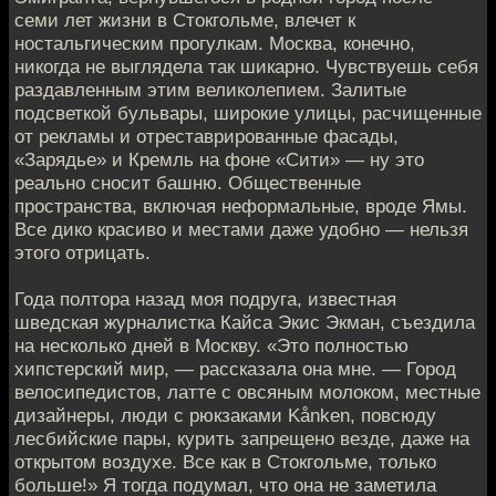
семи лет жизни в Стокгольме, влечет к
ностальгическим прогулкам. Москва, конечно,
никогда не выглядела так шикарно. Чувствуешь себя
раздавленным этим великолепием. Залитые
подсветкой бульвары, широкие улицы, расчищенные
от рекламы и отреставрированные фасады,
«Зарядье» и Кремль на фоне «Сити» — ну это
реально сносит башню. Общественные
пространства, включая неформальные, вроде Ямы.
Все дико красиво и местами даже удобно — нельзя
этого отрицать.
Года полтора назад моя подруга, известная
шведская журналистка Кайса Экис Экман, съездила
на несколько дней в Москву. «Это полностью
хипстерский мир, — рассказала она мне. — Город
велосипедистов, латте с овсяным молоком, местные
дизайнеры, люди с рюкзаками Kånken, повсюду
лесбийские пары, курить запрещено везде, даже на
открытом воздухе. Все как в Стокгольме, только
больше!» Я тогда подумал, что она не заметила