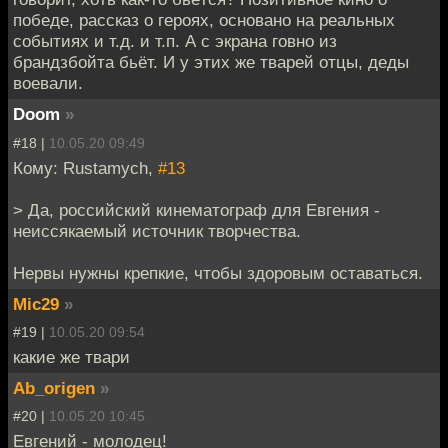
победе, рассказ о героях, основано на реальных
событиях и т.д. и т.п. А с экрана говно из
брандзбойта бьёт. И у этих же тварей отцы, деды
воевали.
Doom
»
#18 |
10.05.20 09:49
Кому: Rustamych,
#13
> Да, российский кинематограф для Евгения -
неиссякаемый источник творчества.
Нервы нужны крепкие, чтобы здоровым оставаться.
Mic29
»
#19 |
10.05.20 09:54
какие же твари
Ab_origen
»
#20 |
10.05.20 10:45
Евгений - молодец!