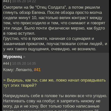
#43 |
10.05.20 14:22
Смотрели на 9е "Отец Солдата", а потом решили
глянуть обзор Евгена. После обзора просто молча
сидели минут 10, настолько велик контраст между
тем, что происходило и тем, что снимают и говорят
эти люди. Было почти физически мерзко, как будто
в говно вступил.
Грустно, что в проекте, начиная со сценария и
заканчивая прокатом, поучаствовали сотни людей, и
у них такого ощущения, очевидно, не возникло.
Муромец
»
#44 |
10.05.20 14:35
Кому: Лепанто,
#41
> Видишь, как ты, сам же, ловко начал оправдывать
тут этих тварей?
Напридумать себе в голове ты волен все что угодно.
Натягивать сову на глобус я запретить никому не
могу, да и не хочу. Вот только тобою написанные