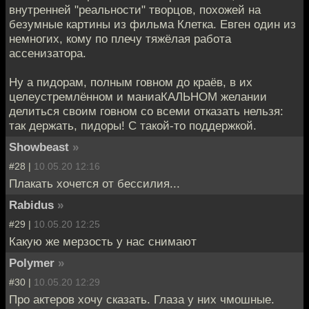
внутренней "реальности" творцов, похожей на
безумные картины из фильма Клетка. Евген один из
немногих, кому по плечу тяжёлая работа
ассенизатора.
Ну а пидорам, полным говном до краёв, в их
целеустремлённом и маниаКАЛЬНОМ желании
делиться своим говном со всеми отказать нельзя:
так держать, пидоры! С такой-то поддержкой.
Showbeast
»
#28 |
10.05.20 12:16
Плакать хочется от бессилия...
Rabidus
»
#29 |
10.05.20 12:25
Какую же мерзость у нас снимают
Polymer
»
#30 |
10.05.20 12:29
Про актеров хочу сказать. Глаза у них чмошные.