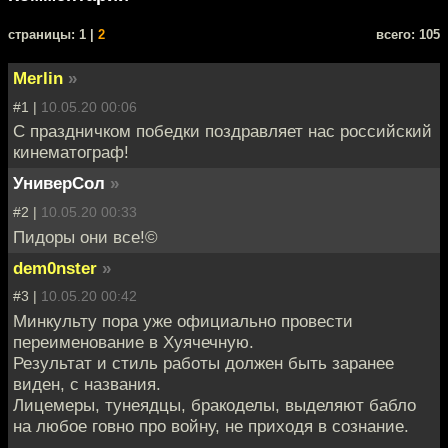
cтраницы: 1 |
2
всего: 105
Merlin
»
#1 |
10.05.20 00:06
С праздничком победки поздравляет нас российский
кинематограф!
УниверСол
»
#2 |
10.05.20 00:33
Пидоры они все!©
dem0nster
»
#3 |
10.05.20 00:42
Минкульту пора уже официально провести
переименование в Хуячечную.
Результат и стиль работы должен быть заранее
виден, с названия.
Лицемеры, тунеядцы, бракоделы, выделяют бабло
на любое говно про войну, не приходя в сознание.