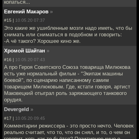
копаться...
Евгений Макаров
»
#15 |
10.05.20 07:37
Это какие же ушибленные мозги надо иметь, что бы
снимать или сниматься в подобном и говорить:
-А чё такого? Хорошее кино же.
Хромой Шайтан
»
#16 |
10.05.20 07:43
А про Героя Советского Союза товарища Милюкова
есть уже нормальный фильм - "Экипаж машины
боевой", по сценарию написанному самим
товарищем Милюковым. Где, кстати говоря, артист
Маковецкий отыграл роль заряжающего танкового
орудия.
Devergeld
»
#17 |
10.05.20 09:45
Комментарии режиссера - это просто нечто. Человек
реально считает, что то, что он снял, и то, о чем он
говорит, хоть как-то бьётся? Позитивное кино о