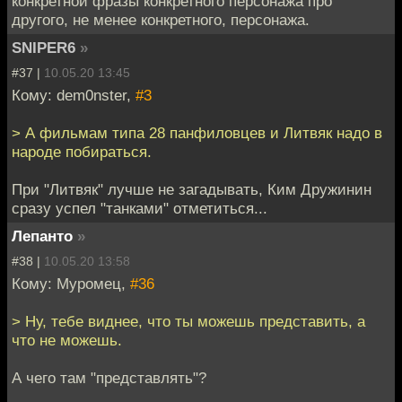
конкретной фразы конкретного персонажа про
другого, не менее конкретного, персонажа.
SNIPER6
»
#37 |
10.05.20 13:45
Кому: dem0nster,
#3
> А фильмам типа 28 панфиловцев и Литвяк надо в
народе побираться.
При "Литвяк" лучше не загадывать, Ким Дружинин
сразу успел "танками" отметиться...
Лепанто
»
#38 |
10.05.20 13:58
Кому: Муромец,
#36
> Ну, тебе виднее, что ты можешь представить, а
что не можешь.
А чего там "представлять"?