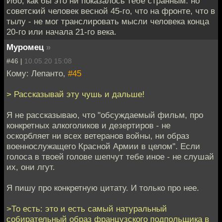
Ибо, как бы это ни показалось тебе странным: но
советский человек весной 45-го, что на фронте, что в
тылу - не мог транслировать мысли человека конца
20-го или начала 21-го века.
Муромец
»
#46 |
10.05.20 15:08
Кому: Лепанто,
#45
> Рассказывай эту чушь и дальше!
Я не рассказываю, что "обсуждаемый фильм, про
конкретных алкоголиков и дезертиров - не
оскорбляет ни всех ветеранов войны, ни образ
военнослужащего Красной Армии в целом". Если
голоса в твоей голове шепчут тебе иное - не слушай
их, они лгут.
Я пишу про конкретную цитату. И только про нее.
>То есть: это и есть самый натуральный
собирательный образ французского подпольщика в