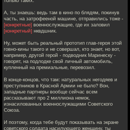
только таких.
А, ты знаешь: ведь там в кино по блядям, покинув
часть, на затрофееной машине, отправились тоже -
[конкретные]
военнослужащие, где их заловил
[конкретный]
нквдшник.
Ну, может быть реальный прототип глав-героя этой
говно-кины такого и не совершал, кто знает, но вот,
например, другой герой - подводник Маринеску -
говорят, на подлодке свой личный автомобиль,
купленный на премиальные, перевозил.
В конце-концов, что там: натуральных негодяев и
преступников в Красной Армии не было? Вон,
западные партнеры вообще сейчас всем
рассказывают про 2 миллиона немок,
изнасилованных военнослужащими Советского
Союза.
И поэтому, когда тебе будут показывать на экране
советского солдата насилующего женщину, ты