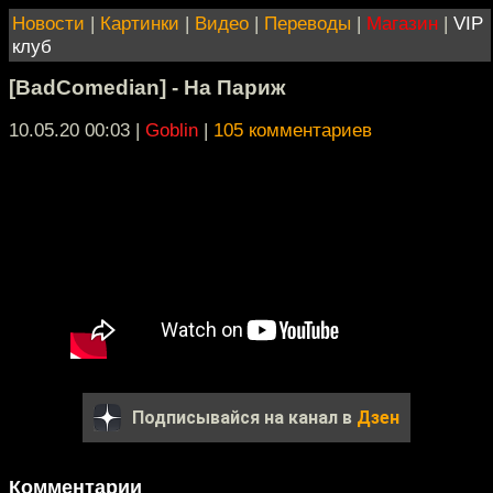
Новости
|
Картинки
|
Видео
|
Переводы
|
Магазин
|
VIP
клуб
[BadComedian] - На Париж
10.05.20 00:03
|
Goblin
|
105 комментариев
Подписывайся на канал в
Дзен
Комментарии