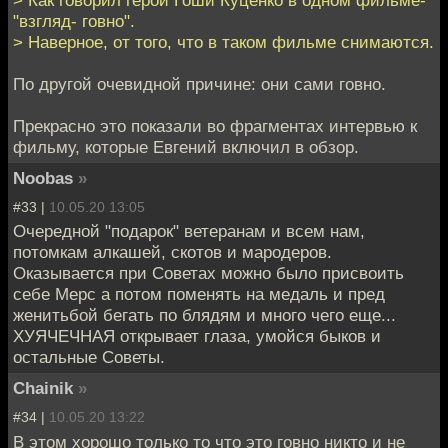
> Как говорил герой Гоши Куценко в одном фильме-
"взгляд- говно".
> Наверное, от того, что в таком фильме снимаются.
По другой очевидной причине: они сами говно.
Прекрасно это показали во фрагментах интервью к
фильму, которые Евгений включил в обзор.
Noobas
»
#33 |
10.05.20 13:05
Очередной "подарок" ветеранам и всем нам,
потомкам алкашей, скотов и мародеров.
Оказывается при Советах можно было присвоить
себе Мерс а потом поменять на медаль и пред
женитьбой бегать по блядям и много чего еще...
ХУЯЧЕЧНАЯ открывает глаза, умойся быков и
остальные Советы.
Chainik
»
#34 |
10.05.20 13:22
В этом хорошо только то что это говно никто и не