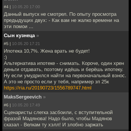
#4 |
10.05.20 17:00
Данный выпуск не смотрел. По опыту просмотра
предыдущих двух: - Как вам не жалко времени на
эти помои ...
Сын кузнеца
»
#5 |
10.05.20 17:21
Ипотека 10,7%. Жена врать не будет!
:)
Альтернатива ипотеке - снимать. Короче, один хрен
деньги отдавать, поэтому идёшь и берёшь ипотеку.
Ну если умудрился найти на первоначальный взнос.
А это не просто если у тебя, например зп 25к
https://ria.ru/20190723/1556789747.html
MaksSergeevich
»
#6 |
10.05.20 17:49
Сценаристы слегка засбоили, с вступительной
фразой Мадянова! Надо было, чтобы Мадянов
сказал - Велкам ту хэлл! И злобно заржать