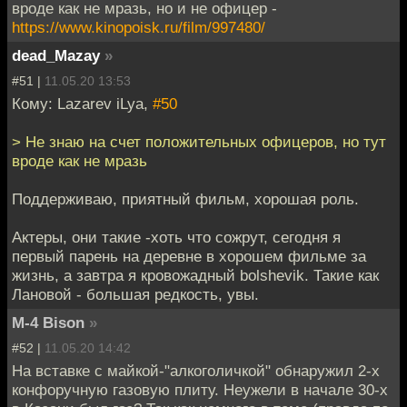
вроде как не мразь, но и не офицер -
https://www.kinopoisk.ru/film/997480/
dead_Mazay
»
#51 |
11.05.20 13:53
Кому: Lazarev iLya,
#50
> Не знаю на счет положительных офицеров, но тут
вроде как не мразь
Поддерживаю, приятный фильм, хорошая роль.
Актеры, они такие -хоть что сожрут, сегодня я
первый парень на деревне в хорошем фильме за
жизнь, а завтра я кровожадный bolshevik. Такие как
Лановой - большая редкость, увы.
M-4 Bison
»
#52 |
11.05.20 14:42
На вставке с майкой-"алкоголичкой" обнаружил 2-х
конфоручную газовую плиту. Неужели в начале 30-х