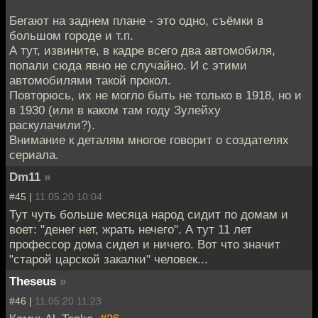
Бегают на заднем плане - это одно, съёмки в
большом городе и т.п.
А тут, извините, в кадре всего два автомобиля,
попали сюда явно не случайно. И с этими
автомобилями такой прокол.
Повторюсь, их не могло быть не только в 1918, но и
в 1930 (или в каком там году Зулейху
раскулачили?).
Внимание к деталям многое говорит о создателях
сериала.
Dm11
»
#45 |
11.05.20 10:04
Тут чуть больше месяца народ сидит по домам и
воет: "денег нет, жрать нечего". А тут 11 лет
профессор дома сидел и ничего. Вот что значит
"старой царской закалки" человек...
Theseus
»
#46 |
11.05.20 11:23