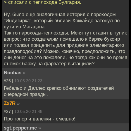
> списали с теплохода Булгария.
Ну, была еще аналогичная история с пароходом
"Индигирка", который вблизи Хоккайдо затонул по
пути из Магадана.
Так то пароходы-теплоходы. Меня тут ставит в тупик
вопрос: что создателям помешало к барже буксир
или толкач прицепить для придания элементарного
правдоподобия? Можно, конечно, предположить, что
они денег на это пожалели, но тогда как они во время
съемок баржу на фарватер вытащили?
Noobas
»
#26 |
10.05.20 21:23
Гебельс и Даллес крепко обнимают создателей
очередной правды.
Zx7R
»
#27 |
10.05.20 21:48
Про топор и валенки - смешно!
sgt.pepper.me
»