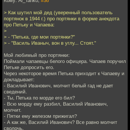
Кому: Al_Tanko,
#36
> Как шутил мой дед (уверенный пользователь
портянок в 1944 г.) про портянки в форме анекдота
про Петьку и Чапаева:
>
> - "Петька, где мои портянки?"
> - "Василь Иваныч, вон в углу... Стоят."
Мой любимый про портянки:
Поймали чапаевцы белого офицера. Чапаев поручил
Петьке допросить его.
Через некоторое время Петька приходит к Чапаеву и
докладывает:
- Василий Иванович, молчит белый гад не дает
сведений.
- Ты, Петька по морде его бил?
- Всю морду ему разбил, Василий Иванович,
молчит.
- Пятки ему железом прижигал?
- А как же, Василий Иванович? Все равно молчит
сволочь.