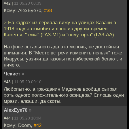
#42 |
11.05.20 08:39
Кому: AlexEye70,
#38
> На кадрах из сериала вижу на улицах Казани в
1918 году автомобили явно из других времён.
Кажется, "эмка" (ГАЗ-М1) и "полуторка" (ГАЗ-АА).
На фоне остального ада это мелочь, не достойная
внимания. В "Место встречи изменить нельзя" тоже
Икарусы, уазики да газоны по набережной бегают, и
ничего.
Чекист
»
#43 |
11.05.20 09:10
Любопытно, а гражданин Мадянов вообще сыграл
хоть одного положительного офицера? Сплошь одни
мрази, алкаши, да скоты.
AlexEye70
»
#44 |
11.05.20 10:04
Кому: Doom,
#42