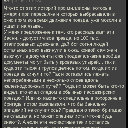
#20 |
10.05.20 19:24
Что-то от этих историй про миллионы, которые
умерли при пересылке и которых выбрасывали в
окно прям во время движения поезда, уже мозоли в
ушах и на языке...
У меня предложение к тем, кто рассказывает эти
басни, - допустим все правда, из 100 тыс.
этапированых доезжала, дай бог сотня людей,
остальных всех выкинули в окна, конвой сам же и
выкинул, а документы сжег/подделал/какие вообще
документы могут быть у кровавых упырей... так и
куда эти тысячи трупов делись потом, когда их из
поезда выкинули то? Так и оставались лежать
непогребенными в несколько слоев вдоль
железнодорожных путей? Тогда их может быть кто-то
видел, кто ехал следом в обычных пассажирских
поездах? Или их какие-то специальные похоронные
бригады потом закапывали, что бы банально
эпидемий не случилось? Правда я о таких бригадах
не слышала, но может специалисты что-нибудь
знают?. А если эти несчастные так и остались
лежать вдоль путей, так может произвести