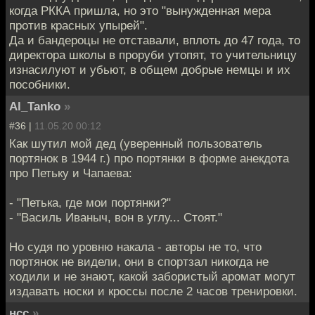
когда РККА пришла, но это "вынужденная мера
против красных упырей".
Да и бандероцы не отставали, вплоть до 47 года, то
директора школы в проруби утопят, то учительницу
изнасилуют и убьют, в общем добрые немцы и их
пособники.
Al_Tanko
»
#36 |
11.05.20 00:12
Как шутил мой дед (уверенный пользователь
портянок в 1944 г.) про портянки в форме анекдота
про Петьку и Чапаева:
- "Петька, где мои портянки?"
- "Василь Иваныч, вон в углу... Стоят."
Но судя по уровню накала - авторы не то, что
портянок не видели, они в спортзал никогда не
ходили и не знают, какой забористый аромат могут
издавать носки и кроссы после 2 часов тренировки.
нсс
»