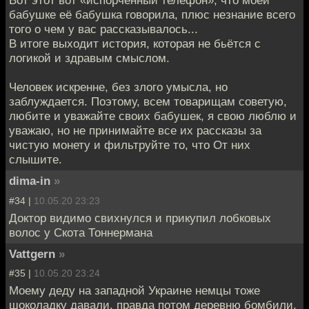
Вот этот вот «испорченный телефон», что моей
бабушке её бабушка говорила, плюс незнание всего
того о чем у вас рассказывалось...
В итоге выходит история, которая не бьётся с
логикой и здравым смыслом.
Человек искренне, без злого умысла, но
заблуждается. Поэтому, всем товарищам советую,
любите и уважайте своих бабушек, я свою люблю и
уважаю, но не принимайте все их рассказы за
чистую монету и фильтруйте то, что От них
слышите.
dima-in
»
#34 |
10.05.20 23:23
Доктор видимо свихнулся и прикупил лобковых
волос у Скота Тоннермана
Vattgern
»
#35 |
10.05.20 23:24
Моему деду на западной Украине немцы тоже
шоколадку давали, правда потом деревню бомбили,