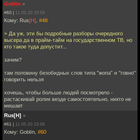
Goblin
»
#60 |
11.05.20 20:55
Кому: Rus
[H]
,
#48
> Да уж, эти бы подробные разборы очередного
высера да в прайм-тайм на государственном ТВ, но
кто такое туда допустит...
зачем?
там половину безобидных слов типа "жопа" и "говно"
говорить нельзя
хочешь, чтобы больше людей посмотрело -
растаскивай ролик везде самостоятельно, никто не
мешает
Rus[H]
»
#61 |
11.05.20 23:06
Кому: Goblin,
#60