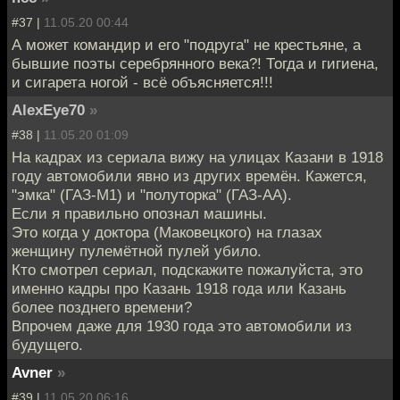
#37 |
11.05.20 00:44
А может командир и его "подруга" не крестьяне, а
бывшие поэты серебрянного века?! Тогда и гигиена,
и сигарета ногой - всё объясняется!!!
AlexEye70
»
#38 |
11.05.20 01:09
На кадрах из сериала вижу на улицах Казани в 1918
году автомобили явно из других времён. Кажется,
"эмка" (ГАЗ-М1) и "полуторка" (ГАЗ-АА).
Если я правильно опознал машины.
Это когда у доктора (Маковецкого) на глазах
женщину пулемётной пулей убило.
Кто смотрел сериал, подскажите пожалуйста, это
именно кадры про Казань 1918 года или Казань
более позднего времени?
Впрочем даже для 1930 года это автомобили из
будущего.
Avner
»
#39 |
11.05.20 06:16