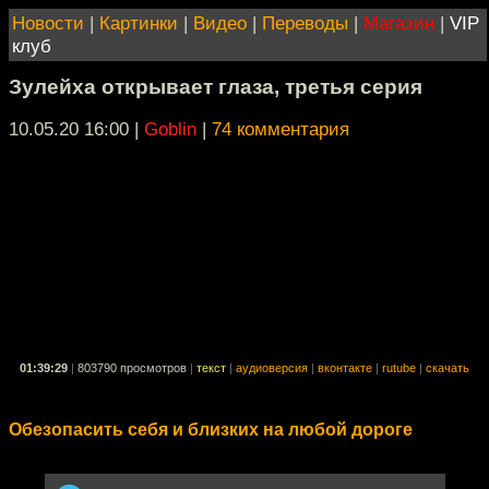
Новости
|
Картинки
|
Видео
|
Переводы
|
Магазин
|
VIP
клуб
Зулейха открывает глаза, третья серия
10.05.20 16:00
|
Goblin
|
74 комментария
01:39:29
|
803790 просмотров
|
текст
|
аудиоверсия
|
вконтакте
|
rutube
|
скачать
Обезопасить себя и близких на любой дороге