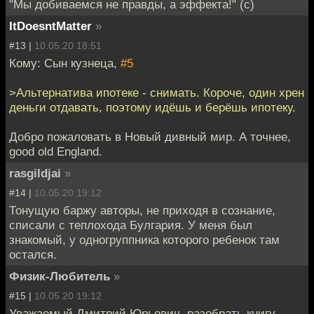
"Мы добиваемся не правды, а эффекта!" (с)
ItDoesntMatter
»
#13 |
10.05.20 18:51
Кому: Сын кузнеца,
#5
>Альтернатива ипотеке - снимать. Короче, один хрен
деньги отдавать, поэтому идёшь и берёшь ипотеку.
Добро пожаловать в Новый дивный мир. А точнее,
good old England.
rasgildjai
»
#14 |
10.05.20 19:12
Тонущую баржу авторы, не приходя в сознание,
списали с теплохода Булгария. У меня был
знакомый, у одногруппника которого ребенок там
остался.
Физик-Любитель
»
#15 |
10.05.20 19:12
Уважаемый Дмитрий Юрьевич, разобрать книгу -