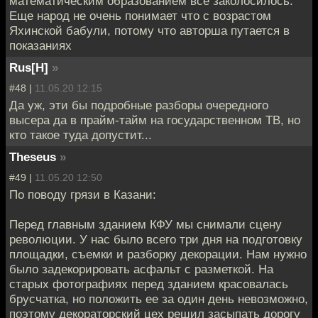
математическим образованием все заколосилось.
Еще народ не очень понимает что с возрастом
Яхинской бабули, потому что авторша путается в
показаниях
Rus[H]
»
#48 |
11.05.20 12:15
Да уж, эти бы подробные разборы очередного
высера да в прайм-тайм на государственном ТВ, но
кто такое туда допустит...
Theseus
»
#49 |
11.05.20 12:50
По поводу грязи в Казани:
Перед главным зданием КФУ мы снимали сцену
революции. У нас было всего три дня на подготовку
площадки, съемки и разборку декорации. Нам нужно
было задекорировать асфальт с разметкой. На
старых фотографиях перед зданием красовалась
брусчатка, но положить ее за один день невозможно,
поэтому декораторский цех решил засыпать дорогу