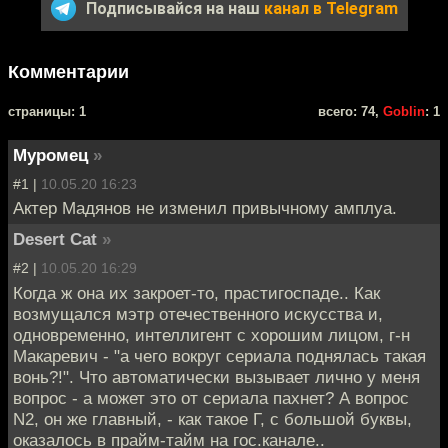
Подписывайся на наш
канал в Telegram
Комментарии
cтраницы: 1
всего: 74,
Goblin
: 1
Муромец
»
#1 |
10.05.20 16:23
Актер Мадянов не изменил привычному амплуа.
Desert Cat
»
#2 |
10.05.20 16:29
Когда ж она их закроет-то, прастигоспаде.. Как
возмущался мэтр отечественного искусства и,
одновременно, интеллигент с хорошим лицом, г-н
Макаревич - "а чего вокруг сериала поднялась такая
вонь?!". Что автоматически вызывает лично у меня
вопрос - а может это от сериала пахнет? А вопрос
N2, он же главный, - как такое Г, с большой буквы,
оказалось в прайм-тайм на гос.канале..