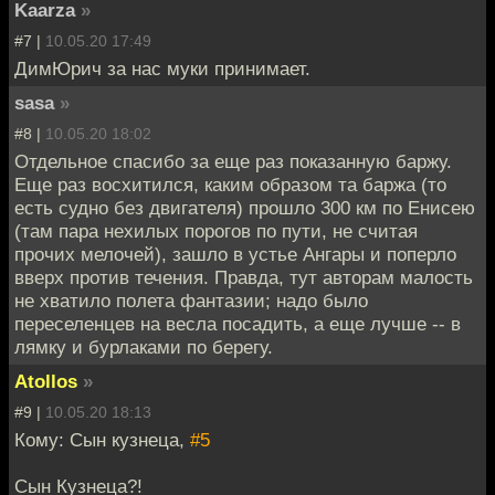
Kaarza
»
#7 |
10.05.20 17:49
ДимЮрич за нас муки принимает.
sasa
»
#8 |
10.05.20 18:02
Отдельное спасибо за еще раз показанную баржу.
Еще раз восхитился, каким образом та баржа (то
есть судно без двигателя) прошло 300 км по Енисею
(там пара нехилых порогов по пути, не считая
прочих мелочей), зашло в устье Ангары и поперло
вверх против течения. Правда, тут авторам малость
не хватило полета фантазии; надо было
переселенцев на весла посадить, а еще лучше -- в
лямку и бурлаками по берегу.
Atollos
»
#9 |
10.05.20 18:13
Кому: Сын кузнеца,
#5
Сын Кузнеца?!