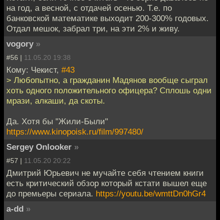
на год, а весной, с отдачей осенью. Т.е. по
банковской математике выходит 200-300% годовых.
Отдал мешок, забрал три, на эти 2% и живу.
vogory
»
#56 |
11.05.20 19:38
Кому: Чекист,
#43
> Любопытно, а гражданин Мадянов вообще сыграл
хоть одного положительного офицера? Сплошь одни
мрази, алкаши, да скоты.
Да. Хотя бы "Жили-Были"
https://www.kinopoisk.ru/film/997480/
Sergey Onlooker
»
#57 |
11.05.20 20:22
Дмитрий Юрьевич не мучайте себя чтением книги
есть критический обзор который кстати вышел еще
до премьеры сериала.
https://youtu.be/wmttDn0hGr4
a-dd
»