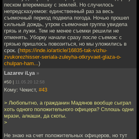
песком вперемешку с землей. Но случилось
непредсказуемое: единственный раз за весь
съемочный период подвела погода. Ночью прошел
сильный дождь, утром съемочная группа увидела
грязь и лужи. Тем не менее съемки решили не
отменять. Уборку начали сразу после съемок: с
грязью пришлось повозиться, но мы уложились в
срок. (
https://inde.io/article/16835-tak-vizhu-
zvukorezhisser-seriala-zuleyha-otkryvaet-glaza-o-
chulpan-ham...
)
Lazarev iLya
»
#50 |
11.05.20 12:58
Кому: Чекист,
#43
> Любопытно, а гражданин Мадянов вообще сыграл
хоть одного положительного офицера? Сплошь одни
мрази, алкаши, да скоты.
>
Не знаю на счет положительных офицеров, но тут