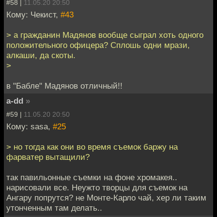
#58 |
11.05.20 20:50
Кому: Чекист,
#43
> а гражданин Мадянов вообще сыграл хоть одного
положительного офицера? Сплошь одни мрази,
алкаши, да скоты.
>
в "Бабле" Мадянов отличный!!
a-dd
»
#59 |
11.05.20 20:50
Кому: sasa,
#25
> но тогда как они во время съемок баржу на
фарватер вытащили?
так павильонные съемки на фоне хромакея..
нарисовали все. Неужто творцы для съемок на
Ангару попрутся? не Монте-Карло чай, хер ли таким
утонченным там делать..