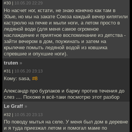
#30 |
10.05.20 22:29
Но насчет ног, кстати, не знаю конечно как там в
30ые, но мы на закате Союза каждый вечер кипятили
кастрюлю на печке и мыли ноги, а летом просто в
ледяной воде (для меня самое огромное
наслаждение и приятное воспоминание из детства -
зайти вечером в дом, поужинать и затем на
крылечке помыть ледяной водой из ковшика
спревшие и опухшие ноги).
truten
»
#31 |
10.05.20 23:13
Кому: sasa,
#8
Александр про бурлаков и баржу против течения до
слез .... Похоже я всё-таки посмотрю этот разбор
Le Graff
»
#32 |
10.05.20 23:13
По поводу мытья на селе. У меня был дом в деревне
и я туда приезжал летом и помогал маме по