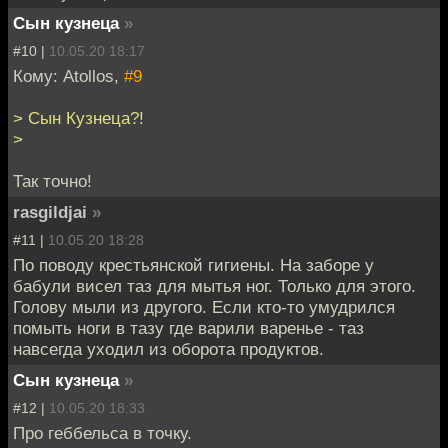
Сын кузнеца
»
#10 |
10.05.20 18:17
Кому: Atollos,
#9
> Сын Кузнеца?!
>
Так точно!
rasgildjai
»
#11 |
10.05.20 18:28
По поводу крестьянской гигиены. На заборе у
бабули висел таз для мытья ног. Только для этого.
Голову мыли из другого. Если кто-то умудрился
помыть ноги в тазу где варили варенье - таз
навсегда уходил из оборота продуктов.
Сын кузнеца
»
#12 |
10.05.20 18:33
Про геббельса в точку.