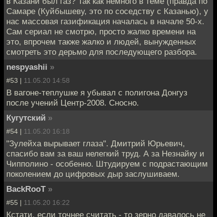
в Казани был газ? Так как немного в теме (правда по
Самаре (Куйбышеву, это по соседству с Казанью), у
нас массовая газификация началась в начале 50-х.
Сам сериал не смотрю, просто жалко времени на
это, впрочем также жалко и людей, вынужденных
смотреть это дерьмо для последующего разбора.
nespyashii
»
#53 |
11.05.20 14:58
В вагоне-теплушке я убывал с полигона Донгуз
после учений Центр-2008. Сносно.
Кугутский
»
#54 |
11.05.20 16:18
"Зулейха вырывает глаза". Дмитрий Юрьевич,
спасибо вам за ваш нелегкий труд. А за Незнайку и
Чипполино - особенно. Штудируем с подрастающим
поколением до цифровых дыр заслушиваем.
BackRooT
»
#55 |
11.05.20 16:22
Кстати, если точнее считать - то зерно давалось не