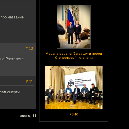
 про название
# 10
Медаль ордена "За заслуги перед
Отечеством" II степени
 на Ростелеке.
# 11
елал смерти
РВИО
всего: 11