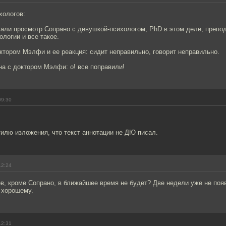
хологов:
чали просмотр Сопрано с девушкой-психологом, PhD в этом деле, препо
ологии и все такое.
ктором Мэлфи и ее реакция: сидит неправильно, говорит неправильно.
на с доктором Мэлфи: о! все поправили!
09:30
илю изложения, что текст аннотации не ДЮ писал.
12:24
в, кроме Сопрано, в ближайшее время не будет? Две недели уже не поя
 хорошему.
12:31