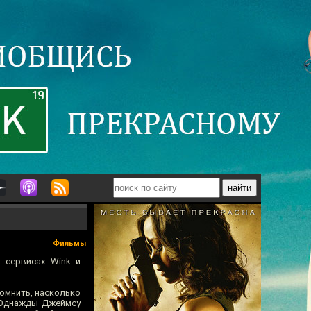
Фильмы
 сервисах Wink и
помнить, насколько
. Однажды Джеймсу