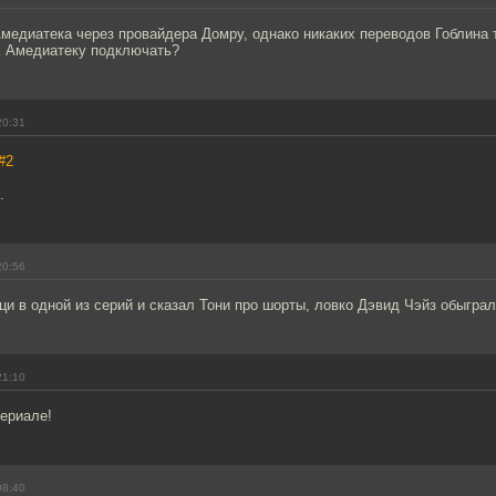
медиатека через провайдера Домру, однако никаких переводов Гоблина 
k Амедиатеку подключать?
20:31
#2
.
20:56
и в одной из серий и сказал Тони про шорты, ловко Дэвид Чэйз обыграл
21:10
сериале!
08:40