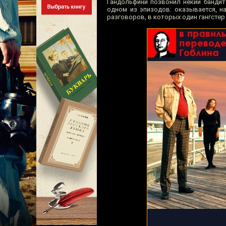
Гандольфини позвонил некий бандит
одном из эпизодов: оказывается, н
разговоров, в которых один гангстер