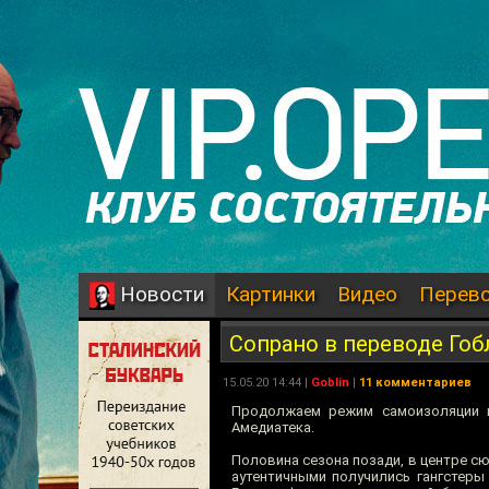
Картинки
Видео
Перев
Новости
Сопрано в переводе Гоб
15.05.20 14:44 |
Goblin
|
11 комментариев
Продолжаем режим самоизоляции и
Амедиатека.
Половина сезона позади, в центре с
аутентичными получились гангстеры