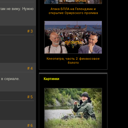
там не вижу. Нужно
Атака БПЛА на Геленджик и
открытие Ормузского пролива
# 3
Клеопатра, часть 2: финансовое
болото
# 4
 в сериале.
Картинки
# 5
# 6