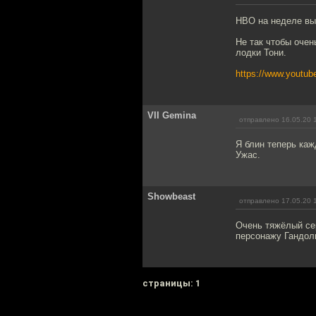
HBO на неделе вы
Не так чтобы очен
лодки Тони.
https://www.yout
VII Gemina
отправлено 16.05.20 
Я блин теперь каж
Ужас.
Showbeast
отправлено 17.05.20 
Очень тяжёлый сер
персонажу Гандол
cтраницы: 1