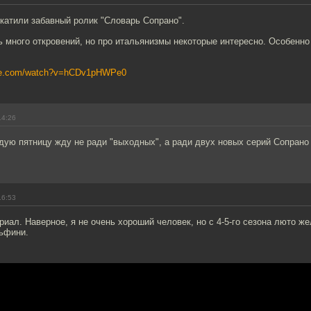
катили забавный ролик "Словарь Сопрано".
ь много откровений, но про итальянизмы некоторые интересно. Особенно
ube.com/watch?v=hCDv1pHWPe0
14:26
дую пятницу жду не ради "выходных", а ради двух новых серий Сопрано
16:53
иал. Наверное, я не очень хороший человек, но с 4-5-го сезона люто ж
ьфини.