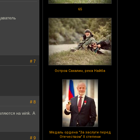
65
даватель
# 7
Остров Сахалин, река Найба
# 8
вляются на wink. А
Медаль ордена "За заслуги перед
Отечеством" II степени
# 9