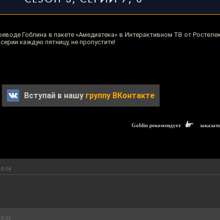
еводе Гоблина в пакете «Амедиатека» в Интерактивном ТВ от Ростелек
серии каждую пятницу, не пропустите!
Вступай в нашу
группу ВКонтакте
Goblin рекомендует
заказат
16:04
16:22