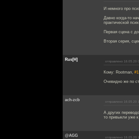
И немного про пси
Давно когда-то на
практической псих
Первая сцена с до
Вторая серия, сце
Rus[H]
отправлено 16.05.20 
Кому: Rootman,
#1
Очевидно же по ст
ach-zcb
отправлено 16.05.20 
А других переводо
то привыкли уже к
@AGG
отправлено 16.05.20 