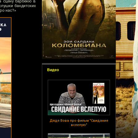
а сцену барбекю в
слушки бандитских
ро нас?»
Видео
Дядя Вова про фильм "Свидание
вслепую"