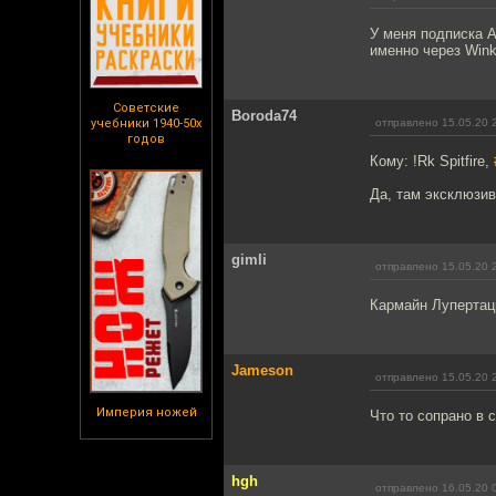
У меня подписка А
именно через Win
Советские
Boroda74
учебники 1940-50х
отправлено 15.05.20 
годов
Кому: !Rk Spitfire,
Да, там эксклюзив
gimli
отправлено 15.05.20 
Кармайн Лупертацц
Jameson
отправлено 15.05.20 
Империя ножей
Что то сопрано в 
hgh
отправлено 16.05.20 