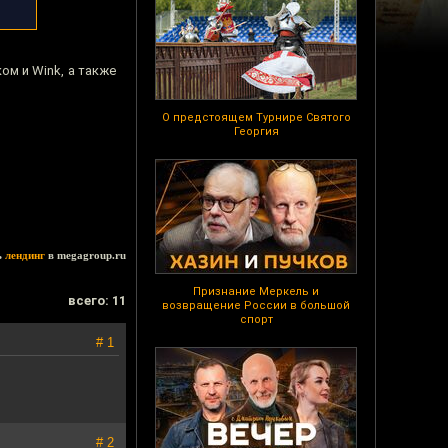
ом и Wink, а также
О предстоящем Турнире Святого
Георгия
ь
лендинг
в megagroup.ru
Признание Меркель и
всего: 11
возвращение России в большой
спорт
# 1
# 2