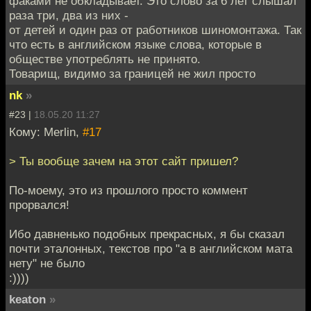
факами не обкладывает. Это слово за 6 лет слышал
раза три, два из них -
от детей и один раз от работников шиномонтажа. Так
что есть в английском языке слова, которые в
обществе употреблять не принято.
Товарищ, видимо за границей не жил просто
nk
»
#23 |
18.05.20 11:27
Кому: Merlin,
#17
> Ты вообще зачем на этот сайт пришел?
По-моему, это из прошлого просто коммент
прорвался!
Ибо давненько подобных прекрасных, я бы сказал
почти эталонных, текстов про "а в английском мата
нету" не было
:))))
keaton
»