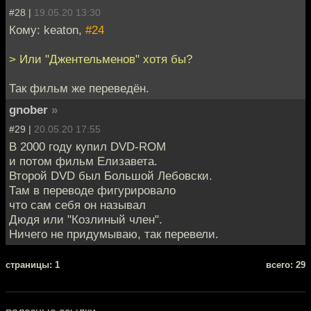
#28 |
19.05.20 13:30
Кому: keaton,
#24
> Или "Джентельменов" хотя бы?
Так фильм же переведён.
gnober
»
#29 |
20.05.20 17:55
В 2000 году купил DVD-ROM
и потом фильм Елизавета.
Второй DVD был Большой Лебовски.
Там в переводе фигурировало
что сам себя он называл
Дюдя или "Козлиный член".
Ничего не придумываю, так перевели.
cтраницы: 1
всего: 29