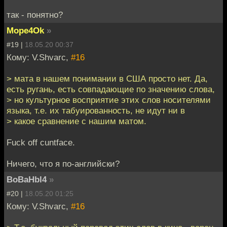
так - понятно?
Mope4Ok
»
#19 |
18.05.20 00:37
Кому: V.Shvarc,
#16
> мата в нашем понимании в США просто нет. Да,
есть ругань, есть совпадающие по значению слова,
> но культурное восприятие этих слов носителями
языка, т.е. их табуированность, не идут ни в
> какое сравнение с нашим матом.
Fuck off cuntface.
Ничего, что я по-английски?
BoBaHbl4
»
#20 |
18.05.20 01:25
Кому: V.Shvarc,
#16