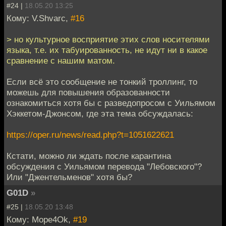
#24 |
18.05.20 13:25
Кому: V.Shvarc,
#16
> но культурное восприятие этих слов носителями
языка, т.е. их табуированность, не идут ни в какое
сравнение с нашим матом.
Если всё это сообщение не тонкий троллинг, то
можешь для повышения образованности
ознакомиться хотя бы с разведопросом с Уильямом
Хэккетом-Джонсом, где эта тема обсуждалась:
https://oper.ru/news/read.php?t=1051622621
Кстати, можно ли ждать после карантина
обсуждения с Уильямом перевода "Лебовского"?
Или "Джентельменов" хотя бы?
G01D
»
#25 |
18.05.20 13:48
Кому: Mope4Ok,
#19