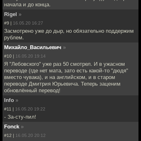
начала и до конца.
Rigel
»
#9 |
16.05.20 16:27
Засмотрено уже до дыр, но обязательно поддержим
рублем.
Михайло_Васильевич
»
#10 |
16.05.20 19:14
Я "Лебовского" уже раз 50 смотрел. И в ужасном
переводе (где нет мата, зато есть какой-то "дюдя"
вместо чувака), и на английском, и в старом
переводе Дмитрия Юрьевича. Теперь заценим
обновлённый перевод!
Info
»
#11 |
16.05.20 19:22
- За-сту-пил!
Fonck
»
#12 |
16.05.20 20:12