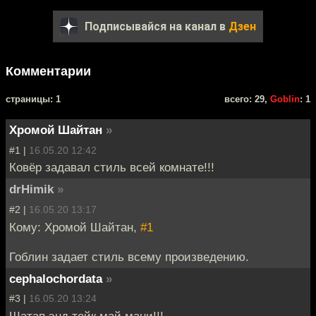
Подписывайся на канал в
Дзен
Комментарии
cтраницы: 1
всего: 29,
Goblin
: 1
Хромой Шайтан
»
#1 |
16.05.20 12:42
Ковёр задавал стиль всей комнате!!!
drHimik
»
#2 |
16.05.20 13:17
Кому: Хромой Шайтан,
#1
Гоблин задает стиль всему произведению.
cephalochordata
»
#3 |
16.05.20 13:24
Шатап энд тейк май мани!!!