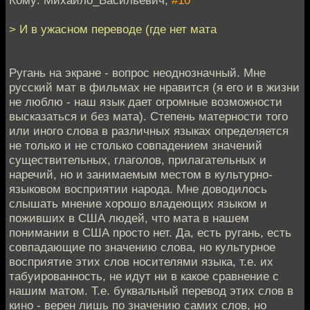
Кому: Михайло_Васильевич,
#10
> И в ужасном переводе (где нет мата
Ругань на экране - вопрос неоднозначный. Мне
русский мат в фильмах не нравится (я его и в жизни
не люблю - наш язык дает огромные возможности
высказаться и без мата). Степень матерности того
или иного слова в различных языках определяется
не только и не столько совпадением значений
существительных, глаголов, прилагательных и
наречий, но и занимаемым местом в культурно-
языковом восприятии народа. Мне доводилось
слышать мнение хорошо владеющих языком и
поживших в США людей, что мата в нашем
понимании в США просто нет. Да, есть ругань, есть
совпадающие по значению слова, но культурное
восприятие этих слов носителями языка, т.е. их
табуированность, не идут ни в какое сравнение с
нашим матом. Т.е. буквальный перевод этих слов в
кино - верен лишь по значению самих слов, но