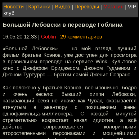
Новости
|
Картинки
|
Видео
|
Переводы
|
Магазин
|
VIP
клуб
Большой Лебовски в переводе Гоблина
16.05.20 12:33
|
Goblin
|
29 комментариев
«Большой Лебовски» — на мой взгляд, лучший
фильм братьев Коэнов, уже доступен для просмотра
в правильном переводе на сервисе Wink. Культовое
кино с Джеффом Бриджесом, Джоном Гудменом и
Джоном Туртурро — братом самой Дженис Сопрано.
Как положено у братьев Коэнов, всё иронично, бодро
и очень весело: бывший хиппи Лебовски,
называющий себя не иначе как Чувак, оказывается
втянутым в авантюру с похищением жены
однофамильца-миллионера. С каждой минутой
стремительно возрастает накал идиотии, а всё
действо сопровождается колоритными
второстепенными персонажами и мощнейшими