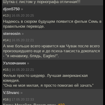
Шутка с листом у порнографа отличная!!!
djon5750
»
#13 |
16.05.20 20:25
Надеюсь в скором будущем появится фильм Семь в
правильном переводе.
stereosin
»
#14 |
16.05.20 22:21
А мне больше всего нравится как Чувак после всего
произошедшего еще и до психа-таксиста докопался
- "я ненавижу, блядь, Eagles!".
Узловчанин
»
#15 |
16.05.20 22:21
Фильм просто шедевр. Лучшая американская
комедия.
"Она не моя милая, я просто помогаю ей зачать"
V.Shvarc
»
#16 |
17.05.20 22:33