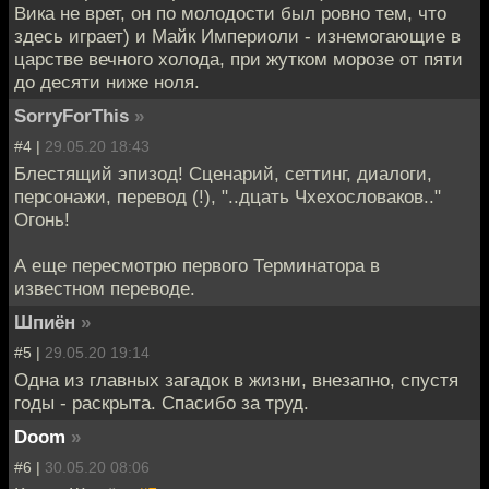
Вика не врет, он по молодости был ровно тем, что
здесь играет) и Майк Империоли - изнемогающие в
царстве вечного холода, при жутком морозе от пяти
до десяти ниже ноля.
SorryForThis
»
#4 |
29.05.20 18:43
Блестящий эпизод! Сценарий, сеттинг, диалоги,
персонажи, перевод (!), "..дцать Чхехословаков.."
Огонь!
А еще пересмотрю первого Терминатора в
известном переводе.
Шпиён
»
#5 |
29.05.20 19:14
Одна из главных загадок в жизни, внезапно, спустя
годы - раскрыта. Спасибо за труд.
Doom
»
#6 |
30.05.20 08:06