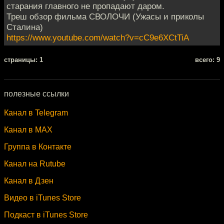
старания главного не пропадают даром.
Треш обзор фильма СВОЛОЧИ (Ужасы и приколы
Сталина)
https://www.youtube.com/watch?v=cC9e6XCtTiA
cтраницы: 1
всего: 9
полезные ссылки
Канал в Telegram
Канал в MAX
Группа в Контакте
Канал на Rutube
Канал в Дзен
Видео в iTunes Store
Подкаст в iTunes Store