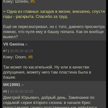
Кому: Шпиён,
#5
> Одна из главных загадок в жизни, внезапно, спустя
годы - раскрыта. Спасибо за труд.
Ещё не пересматривал, но с того, давнего просмотра
помню, что пуля ему в башку попала. Как он вообще
выжил?
VII Gemina
»
#7 |
30.05.20 10:19
Кому: Doom,
#6
Так может по касательной. Ну или в качестве
допущения, можету него там пластина была в
башке.
MK19991
»
#8 |
30.05.20 10:28
Дмитрий Юрьевич, добрый день. Замечание по
седьмой серии второго сезона: в начале Крис
представляет своего родственника как ambulance