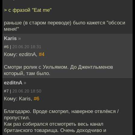
> с фразой "Eat me"
раньше (в старом переводе) было кажется "обсоси
меня!"
Karis
»
#6 |
20.06.20 18:31
Кому: ezditnA,
#4
Смотри ролик с Уильямом. До Джентльменов
который, там было.
ezditnA
»
#7 |
20.06.20 18:50
Кому: Karis,
#6
Благодарю. Вроде смотрел, наверное отвлёкся /
пропустил.
Как раз собирался отсмотреть весь канал
британского товарища. Очень доходчиво и