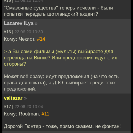
#15 |
21.06.20 12:54
"Смазочные существа" теперь исчезли - были
попытки передать шотландский акцент?
Lazarev iLya
»
#16 |
22.06.20 10:30
Кому: Чекист,
#14
> а Вы сами фильмы (мульты) выбираете для
перевода на Винке? Или предложения идут с их
стороны?
Может всё сразу: идут предложения (на что есть
права для показа), а Д.Ю. выбирает среди этих
предложений.
valtazar
»
#17 |
22.06.20 13:04
Кому: Rootman,
#11
Дорогой Гюнтер - тоже, прямо скажем, не фонтан!