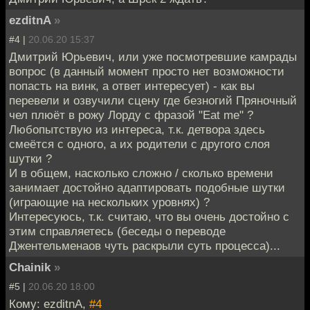
ezditnA
»
#4 |
20.06.20 15:37
Дмитрий Юрьевич, или уже посмотревшие камрады
вопрос (в данный момент просто нет возможности
попасть на винк, а ответ интересует) - как вы
перевели и озвучили сцену где безногий Пряночный
чел плюёт в рожу Лорду с фразой "Eat me" ?
Любопытствую из интереса, т.к. детвора здесь
смеётся с одного, а их родители с другого слоя
шутки ?
И в общем, насколько сложно / сколько времени
занимает достойно адаптировать подобные шутки
(играющие на нескольких уровнях) ?
Интересуюсь, т.к. считаю, что вы очень достойно с
этим справляетесь (беседы о переводе
Джентельменаов чуть раскрыли суть процесса)...
Chainik
»
#5 |
20.06.20 18:00
Кому: ezditnA,
#4