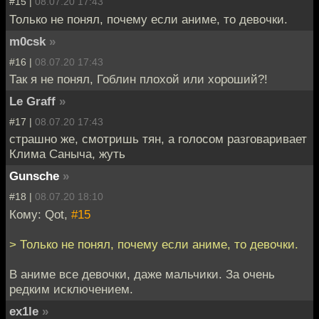
#15 |
08.07.20 17:43
Только не понял, почему если аниме, то девочки.
m0csk
»
#16 |
08.07.20 17:43
Так я не понял, Гоблин плохой или хороший?!
Le Graff
»
#17 |
08.07.20 17:43
страшно же, смотришь тян, а голосом разговаривает
Клима Саныча, жуть
Gunsche
»
#18 |
08.07.20 18:10
Кому: Qot,
#15
> Только не понял, почему если аниме, то девочки.
В аниме все девочки, даже мальчики. За очень
редким исключением.
ex1le
»