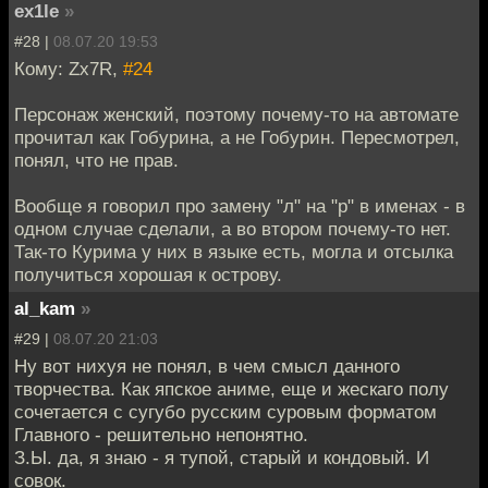
ex1le
»
#28 |
08.07.20 19:53
Кому: Zx7R,
#24
Персонаж женский, поэтому почему-то на автомате
прочитал как Гобурина, а не Гобурин. Пересмотрел,
понял, что не прав.
Вообще я говорил про замену "л" на "р" в именах - в
одном случае сделали, а во втором почему-то нет.
Так-то Курима у них в языке есть, могла и отсылка
получиться хорошая к острову.
al_kam
»
#29 |
08.07.20 21:03
Ну вот нихуя не понял, в чем смысл данного
творчества. Как япское аниме, еще и жескаго полу
сочетается с сугубо русским суровым форматом
Главного - решительно непонятно.
З.Ы. да, я знаю - я тупой, старый и кондовый. И
совок.