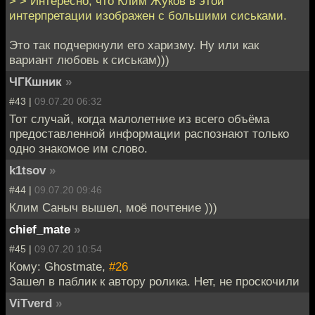
> > Интересно, что Клим Жуков в этой
интерпретации изображен с большими сиськами.
Это так подчеркнули его харизму. Ну или как
вариант любовь к сиськам)))
ЧГКшник
»
#43 |
09.07.20 06:32
Тот случай, когда малолетние из всего объёма
предоставленной информации распознают только
одно знакомое им слово.
k1tsov
»
#44 |
09.07.20 09:46
Клим Саныч вышел, моё почтение )))
chief_mate
»
#45 |
09.07.20 10:54
Кому: Ghostmate,
#26
Зашел в паблик к автору ролика. Нет, не проскочили
ViTverd
»