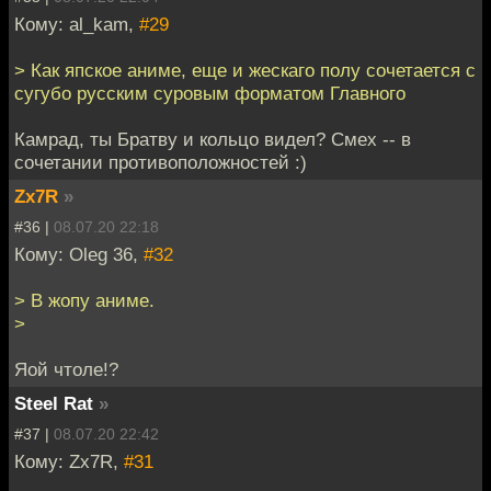
Кому: al_kam,
#29
> Как япское аниме, еще и жескаго полу сочетается с
сугубо русским суровым форматом Главного
Камрад, ты Братву и кольцо видел? Смех -- в
сочетании противоположностей :)
Zx7R
»
#36 |
08.07.20 22:18
Кому: Oleg 36,
#32
> В жопу аниме.
>
Яой чтоле!?
Steel Rat
»
#37 |
08.07.20 22:42
Кому: Zx7R,
#31