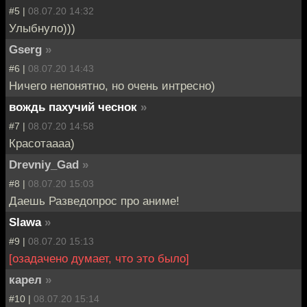
#5 |
08.07.20 14:32
Улыбнуло)))
Gserg
»
#6 |
08.07.20 14:43
Ничего непонятно, но очень интресно)
вождь пахучий чеснок
»
#7 |
08.07.20 14:58
Красотаааа)
Drevniy_Gad
»
#8 |
08.07.20 15:03
Даешь Разведопрос про аниме!
Slawa
»
#9 |
08.07.20 15:13
[озадачено думает, что это было]
карел
»
#10 |
08.07.20 15:14