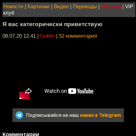
Новости
|
Картинки
|
Видео
|
Переводы
|
Магазин
|
VIP
клуб
Я вас категорически приветствую
08.07.20 12:41
|
Goblin
|
52 комментария
Подписывайся на наш
канал в Telegram
Комментарии