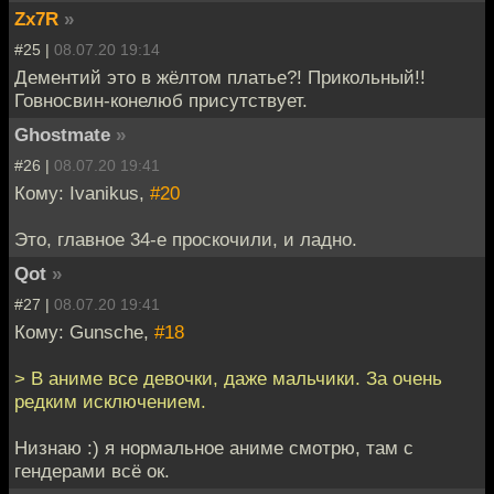
Zx7R
»
#25 |
08.07.20 19:14
Дементий это в жёлтом платье?! Прикольный!!
Говносвин-конелюб присутствует.
Ghostmate
»
#26 |
08.07.20 19:41
Кому: Ivanikus,
#20
Это, главное 34-е проскочили, и ладно.
Qot
»
#27 |
08.07.20 19:41
Кому: Gunsche,
#18
> В аниме все девочки, даже мальчики. За очень
редким исключением.
Низнаю :) я нормальное аниме смотрю, там с
гендерами всё ок.