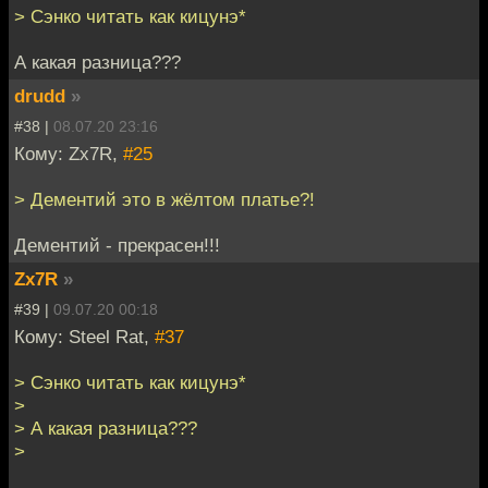
> Сэнко читать как кицунэ*
А какая разница???
drudd
»
#38 |
08.07.20 23:16
Кому: Zx7R,
#25
> Дементий это в жёлтом платье?!
Дементий - прекрасен!!!
Zx7R
»
#39 |
09.07.20 00:18
Кому: Steel Rat,
#37
> Сэнко читать как кицунэ*
>
> А какая разница???
>