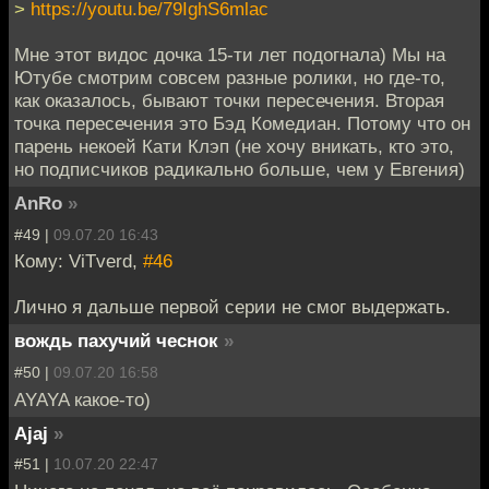
>
https://youtu.be/79IghS6mlac
Мне этот видос дочка 15-ти лет подогнала) Мы на
Ютубе смотрим совсем разные ролики, но где-то,
как оказалось, бывают точки пересечения. Вторая
точка пересечения это Бэд Комедиан. Потому что он
парень некоей Кати Клэп (не хочу вникать, кто это,
но подписчиков радикально больше, чем у Евгения)
AnRo
»
#49 |
09.07.20 16:43
Кому: ViTverd,
#46
Лично я дальше первой серии не смог выдержать.
вождь пахучий чеснок
»
#50 |
09.07.20 16:58
AYAYA какое-то)
Ajaj
»
#51 |
10.07.20 22:47