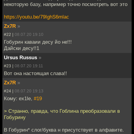
некоторую базу, например точно посмотреть вот это
https://youtu.be/79IghS6mlac
Zx7R
»
#22 |
08.07.20 19:10
Гобурин каваии десу йо не!!!
Дайски десу!!1
Ursus Russus
»
#23 |
08.07.20 19:11
Вот она настоящая слава!!
Zx7R
»
#24 |
08.07.20 19:13
Кому: ex1le,
#19
> Странно, правда, что Гоблина преобразовали в
Гобурину
В Гобурин* слог/буква н присутствует в алфавите.