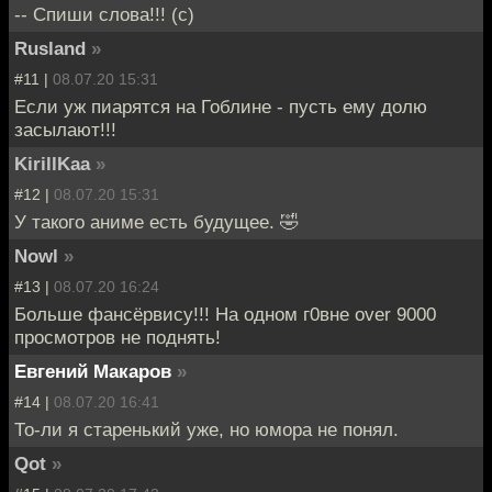
-- Спиши слова!!! (с)
Rusland
»
#11 |
08.07.20 15:31
Если уж пиарятся на Гоблине - пусть ему долю
засылают!!!
KirillKaa
»
#12 |
08.07.20 15:31
У такого аниме есть будущее. 🤣
Nowl
»
#13 |
08.07.20 16:24
Больше фансёрвису!!! На одном г0вне over 9000
просмотров не поднять!
Евгений Макаров
»
#14 |
08.07.20 16:41
То-ли я старенький уже, но юмора не понял.
Qot
»