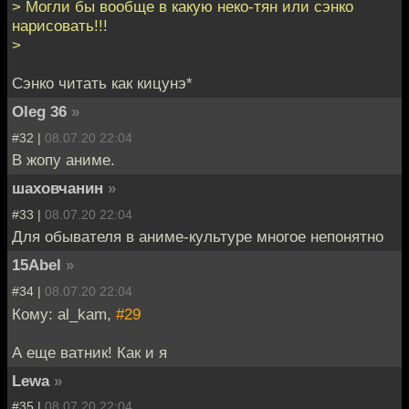
> Могли бы вообще в какую неко-тян или сэнко
нарисовать!!!
>
Сэнко читать как кицунэ*
Oleg 36
»
#32 |
08.07.20 22:04
В жопу аниме.
шаховчанин
»
#33 |
08.07.20 22:04
Для обывателя в аниме-культуре многое непонятно
15Abel
»
#34 |
08.07.20 22:04
Кому: al_kam,
#29
А еще ватник! Как и я
Lewa
»
#35 |
08.07.20 22:04