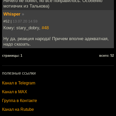
Ничего не понял, но всё понравилось. Особенно
мотивчик из Талькова)
Whisper
»
#52 |
13.07.20 14:59
Кому: stary_dobry,
#48
Ну да, реакция народа! Причем вполне адекватная,
надо сказать.
cтраницы: 1
всего: 52
полезные ссылки
Канал в Telegram
Канал в MAX
Группа в Контакте
Канал на Rutube