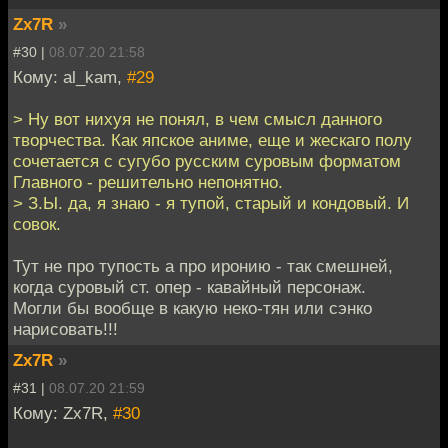
Zx7R
»
#30 |
08.07.20 21:58
Кому: al_kam,
#29
> Ну вот нихуя не понял, в чем смысл данного
творчества. Как япское аниме, еще и жескаго полу
сочетается с сугубо русским суровым форматом
Главного - решительно непонятно.
> З.Ы. да, я знаю - я тупой, старый и кондовый. И
совок.
Тут не про тупость а про иронию - так смешней,
когда суровый ст. опер - кавайный персонаж.
Могли бы вообще в какую неко-тян или сэнко
нарисовать!!!
Zx7R
»
#31 |
08.07.20 21:59
Кому: Zx7R,
#30